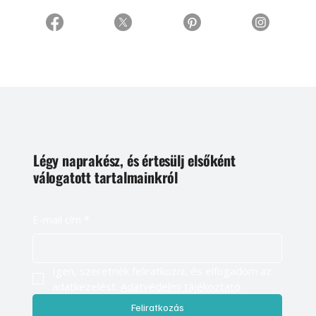
Légy naprakész, és értesülj elsőként
válogatott tartalmainkról
E-mail cím
*
Igen, szeretnék feliratkozni, és elfogadom az 
adatkezelést. 
Adatvédelmi tájékoztató
Feliratkozás