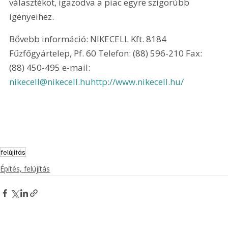
választékot, igazodva a piac egyre szigorúbb 
igényeihez.
Bővebb információ: NIKECELL Kft. 8184 
Fűzfőgyártelep, Pf. 60 Telefon: (88) 596-210 Fax: 
(88) 450-495 e-mail: 
nikecell@nikecell.hu
http://www.nikecell.hu/
felújítás
Építés, felújítás