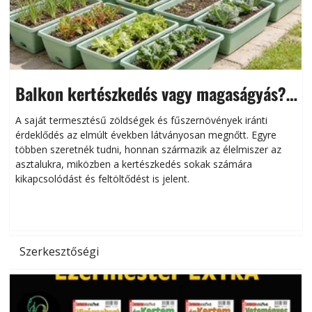
Balkon kertészkedés vagy magaságyás?
Helytakarékos kertészkedés
A saját termesztésű zöldségek és fűszernövények iránti
érdeklődés az elmúlt években látványosan megnőtt. Egyre
többen szeretnék tudni, honnan származik az élelmiszer az
l
asztalukra, miközben a kertészkedés sokak számára
kikapcsolódást és feltöltődést is jelent.
é
d
Szerkesztőségi