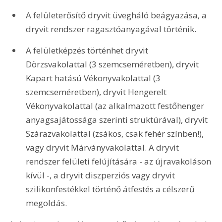
A felületerősítő dryvit üvegháló beágyazása, a 
dryvit rendszer ragasztóanyagával történik.
A felületképzés történhet dryvit 
Dörzsvakolattal (3 szemcseméretben), dryvit 
Kapart hatású Vékonyvakolattal (3 
szemcseméretben), dryvit Hengerelt 
Vékonyvakolattal (az alkalmazott festőhenger 
anyagsajátossága szerinti struktúrával), dryvit 
Szárazvakolattal (zsákos, csak fehér színben!), 
vagy dryvit Márványvakolattal. A dryvit 
rendszer felületi felújítására - az újravakoláson 
kívül -, a dryvit diszperziós vagy dryvit 
szilikonfestékkel történő átfestés a célszerű 
megoldás.