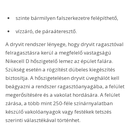
szinte bármilyen falszerkezetre felépíthető,
vízzáró, de páraáteresztő.
A dryvit rendszer lényege, hogy dryvit ragasztóval 
felragasztásra kerül a megfelelő vastagságú 
Nikecell D hőszigetelő lemez az épület falára. 
Szükség esetén a rögzítést dübeles kiegészítés 
biztosítja. A hőszigetelésen dryvit üveghálót kell 
beágyazni a rendszer ragasztóanyagába, a felület 
megerősítésére és a vakolat hordására. A felület 
zárása, a több mint 250-féle színárnyalatban 
készülő vakolóanyagok vagy festékek tetszés 
szerinti választékával történhet.