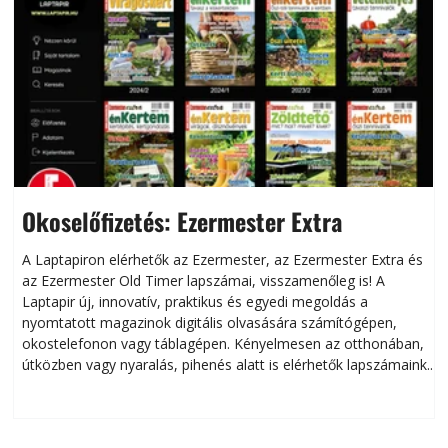
Okoselőfizetés: Ezermester Extra
A Laptapiron elérhetők az Ezermester, az Ezermester Extra és
az Ezermester Old Timer lapszámai, visszamenőleg is! A
Laptapir új, innovatív, praktikus és egyedi megoldás a
L
nyomtatott magazinok digitális olvasására számítógépen,
okostelefonon vagy táblagépen. Kényelmesen az otthonában,
útközben vagy nyaralás, pihenés alatt is elérhetők lapszámaink.
ú
Bárhol, bármikor, akár külföldön élve vagy dolgozva is
B
olvashatók az Ezermester lapszámai. A Laptapir kényelmes
megoldás, mert: – t