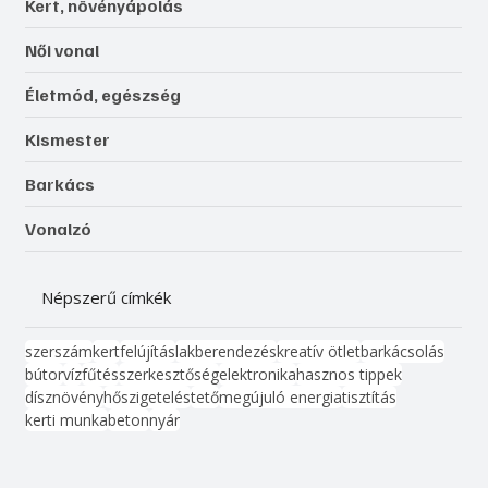
Kert, növényápolás
Női vonal
Életmód, egészség
Kismester
Barkács
Vonalzó
Népszerű címkék
szerszám
kert
felújítás
lakberendezés
kreatív ötlet
barkácsolás
bútor
víz
fűtés
szerkesztőség
elektronika
hasznos tippek
dísznövény
hőszigetelés
tető
megújuló energia
tisztítás
kerti munka
beton
nyár