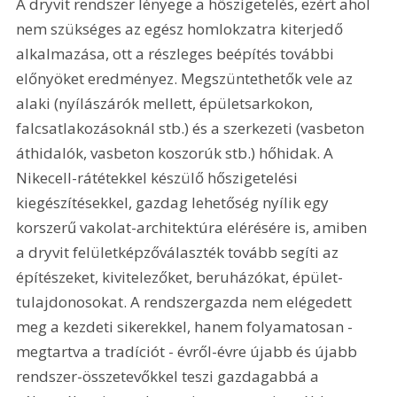
A dryvit rendszer lényege a hőszigetelés, ezért ahol 
nem szükséges az egész homlokzatra kiterjedő 
alkalmazása, ott a részleges beépítés további 
előnyöket eredményez. Megszüntethetők vele az 
alaki (nyílászárók mellett, épületsarkokon, 
falcsatlakozásoknál stb.) és a szerkezeti (vasbeton 
áthidalók, vasbeton koszorúk stb.) hőhidak. A 
Nikecell-rátétekkel készülő hőszigetelési 
kiegészítésekkel, gazdag lehetőség nyílik egy 
korszerű vakolat-architektúra elérésére is, amiben 
a dryvit felületképzőválaszték tovább segíti az 
építészeket, kivitelezőket, beruházókat, épület-
tulajdonosokat. A rendszergazda nem elégedett 
meg a kezdeti sikerekkel, hanem folyamatosan - 
megtartva a tradíciót - évről-évre újabb és újabb 
rendszer-összetevőkkel teszi gazdagabbá a 