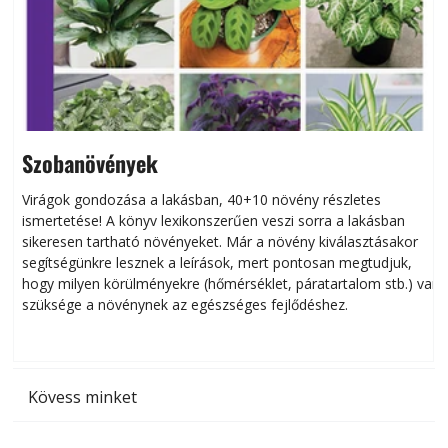
Szobanövények
Virágok gondozása a lakásban, 40+10 növény részletes
ismertetése! A könyv lexikonszerűen veszi sorra a lakásban
s
sikeresen tart­ha­tó növényeket. Már a növény kiválasztásakor
h
segítségünkre lesznek a leírások, mert pontosan megtudjuk,
k
hogy milyen körülményekre (hőmérséklet, páratartalom stb.) van
szüksége a növénynek az egészséges fejlődéshez.
t
Kövess minket