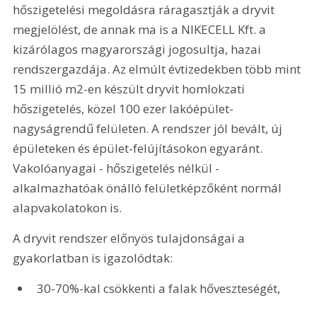
hőszigetelési megoldásra ráragasztják a dryvit 
megjelölést, de annak ma is a NIKECELL Kft. a 
kizárólagos magyarországi jogosultja, hazai 
rendszergazdája. Az elmúlt évtizedekben több mint 
15 millió m2-en készült dryvit homlokzati 
hőszigetelés, közel 100 ezer lakóépület-
nagyságrendű felületen. A rendszer jól bevált, új 
épületeken és épület-felújításokon egyaránt. 
Vakolóanyagai - hőszigetelés nélkül - 
alkalmazhatóak önálló felületképzőként normál 
alapvakolatokon is.
A dryvit rendszer előnyös tulajdonságai a 
gyakorlatban is igazolódtak:
30-70%-kal csökkenti a falak hőveszteségét,