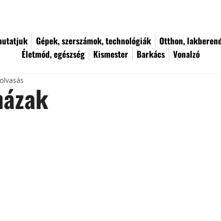
utatjuk
Gépek, szerszámok, technológiák
Otthon, lakberen
Életmód, egészség
Kismester
Barkács
Vonalzó
 olvasás
ázak