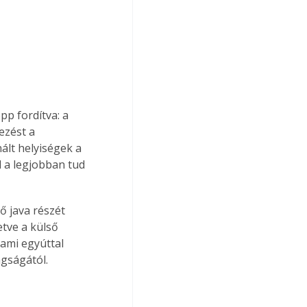
p fordítva: a 
ezést a 
ált helyiségek a 
 a legjobban tud 
etve a külső 
 ami egyúttal 
agságától.