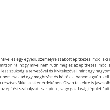
 Mivel ez egy egyedi, személyre szabott építkezési mód, aki i
zámítson rá, hogy mivel nem rutin még ez az építkezési mód, 
 lesz szükség a tervezővel és kivitelezővel, mint egy hagyo
t nem csak ad egy megbízást és költözik, hanem együtt kell
 résztvevőkkel a siker érdekében. Olyan telkekre is javaso
 az építési szabályzat csak pince, vagy gazdasági épület épí