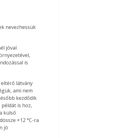
nek nevezhessük 
l jóval 
rnyezetével, 
ndozással is 
ségük, ami nem 
 később kezdődik 
példát is hoz, 
a külső 
ndössze +12 °C-ra 
 jó 