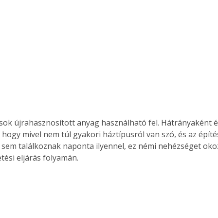
Együtt jobban megéri!
Bővebb információ itt!
k az
Együtt jobban megéri! A
mester
könyvek tetszőleges
er Old
párosítással kedvezményes
áron, 0 Ft postaköltséggel
ptapir új,
megrendelhetők!
és egyedi
sok újrahasznosított anyag használható fel. Hátrányaként 
tt
 hogy mivel nem túl gyakori háztípusról van szó, és az épít
lvasására
sem találkoznak naponta ilyennel, ez némi nehézséget oko
elefonon
tési eljárás folyamán. 
nyelmesen
ben vagy
t is
. Bárhol,
ön élve
ashatók az