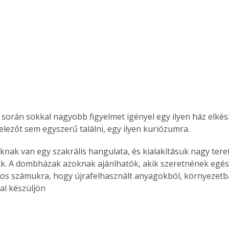
. A
megoldás,
elezőt sem egyszerű találni, egy ilyen kuriózumra. 
ak. A dombházak azoknak ajánlhatók, akik szeretnének egés
ntos számukra, hogy újrafelhasznált anyagokból, környezetb
al készüljön 