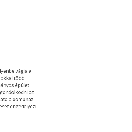
lyenbe vágja a 
sokkal több 
mányos épület 
 gondolkodni az 
lható a dombház 
tését engedélyezi.