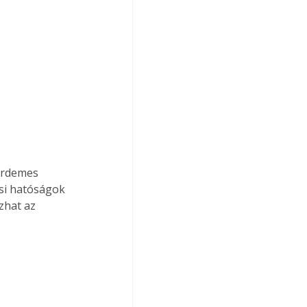
érdemes 
ési hatóságok 
zhat az 