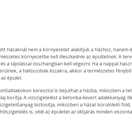
tett házaknál nem a környezetet alakítjuk a házhoz, hanem ép
mészetes környezetbe kell illeszkednie az épültetnek. A terv
 és a tájolással összhangban kell végezni. Ha a nappal haszn
 kerülnek, a hálószobák északra, akkor a természetes fényből
 az épület.
aj borítja. A vízszigetelést a betonba kevert adalékanyag ill
szigetelőanyag biztosítja, miközben a házat körülölelő föld,
hőszigetelés is, védi az épületet az időjárás minden viszont