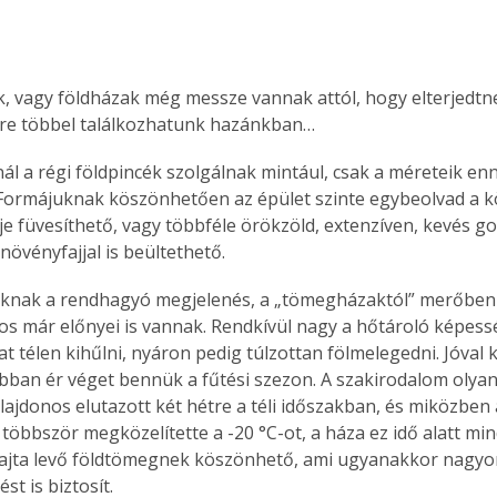
 vagy földházak még messze vannak attól, hogy elterjedt
yre többel találkozhatunk hazánkban…
ál a régi földpincék szolgálnak mintául, csak a méreteik enné
ormájuknak köszönhetően az épület szinte egybeolvad a kö
eje füvesíthető, vagy többféle örökzöld, extenzíven, kevés go
övényfajjal is beültethető.
os már előnyei is vannak. Rendkívül nagy a hőtároló képes
at télen kihűlni, nyáron pedig túlzottan fölmelegedni. Jóval
ábban ér véget bennük a fűtési szezon. A szakirodalom olyan 
lajdonos elutazott két hétre a téli időszakban, és miközben 
többször megközelítette a -20 °C-ot, a háza ez idő alatt mi
a rajta levő földtömegnek köszönhető, ami ugyanakkor nagyon
st is biztosít. 