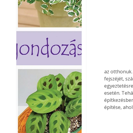
az otthonuk.
fejszéjét, s
egyeztetésre
esetén. Tehá
építkezésben
építése, ahol