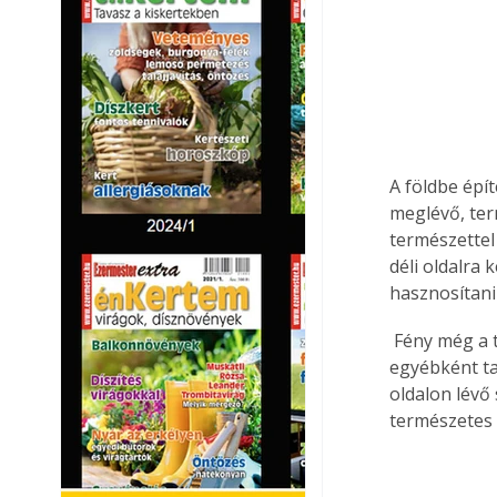
A földbe épí
meglévő, ter
természettel
déli oldalra
hasznosítani
 Fény még a tetőablakokon keresztül is bejuthat a házba, miközben a tető java részét 
egyébként tal
oldalon lévő 
természetes 