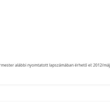
ermester alábbi nyomtatott lapszámában érhető el: 2012/máj
ertben,
Gyógyító növények: a
sban
természet kincsei az