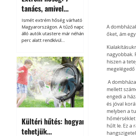
tanács, amivel
megóvhatjuk
Ismét extrém hőség várható
autónkat a nyári
A dombházak,
Magyarországon. A tűző napon
álló autók utastere már néhány
őket, ám eg
károktól
perc alatt rendkívül
felmelegszik, és rövid időn belül
Kialakításukn
akár a 60-70 °C-ot is
nagyobbak. F
megközelítheti. Ez nemcsak a
hiszen a tet
beszállást teszi kellemetlenné,
megelégedő n
hanem az autó állapotára és a
benne hagyott tárgyakra is
 A dombházaknak a rendhagyó megjelenés, a „tömegházaktól” merőben eltérő látvány 
káros hatással lehet. Néhány
mellett szám
egyszerű óvintézkedéssel
engedi a ház
azonban jelentősen
és jóval kor
csökkenthetjük a hőség káros
melyben a tu
hatásait.
hőmérséklet 
Kültéri hűtés: hogyan
hűlt le. Ez 
tehetjük
hangszigetelé