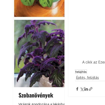
A cikk az Ez
felújítás
Építés, felújítás
Szobanövények
Virágoskert: k
teraszon, laká
Virágok gondozása a lakásban,