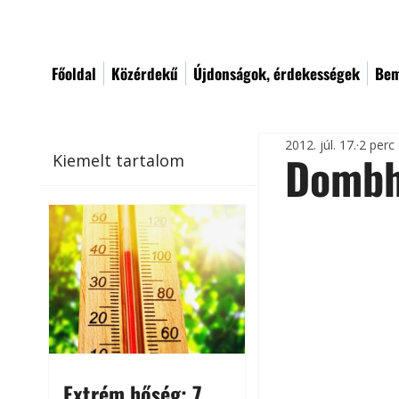
Főoldal
Közérdekű
Újdonságok, érdekességek
Bem
2012. júl. 17.
2 perc
Dombh
Kiemelt tartalom
Extrém hőség: 7