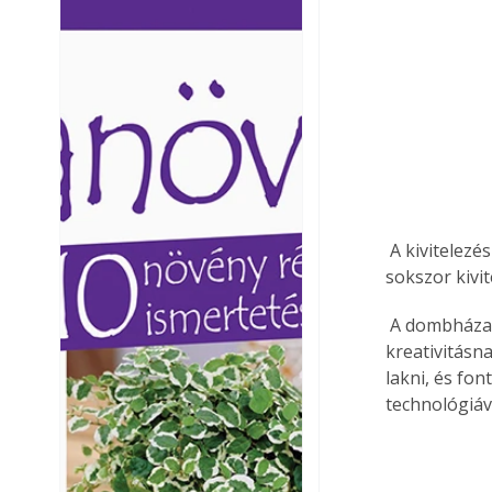
Ezermester lapszámai. A
Ezermester lapszámai
Laptapir kényelmes megoldás,
Laptapir kényelmes 
mert: – t
mert: – t
 A kivitelezés során sokkal nagyobb figyelmet igényel egy ilyen ház elkészítése, és 
sokszor kivit
 A dombházaknak van egy szakrális hangulata, és kialakításuk nagy teret enged a 
kreativitásn
lakni, és fo
technológiáv