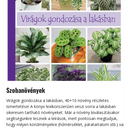
Szobanövények
Virágok gondozása a lakásban, 40+10 növény részletes
ismertetése! A könyv lexikonszerűen veszi sorra a lakásban
s
sikeresen tart­ha­tó növényeket. Már a növény kiválasztásakor
h
segítségünkre lesznek a leírások, mert pontosan megtudjuk,
k
hogy milyen körülményekre (hőmérséklet, páratartalom stb.) van