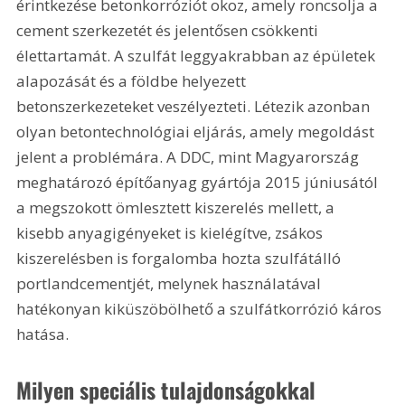
érintkezése betonkorróziót okoz, amely roncsolja a 
cement szerkezetét és jelentősen csökkenti 
élettartamát. A szulfát leggyakrabban az épületek 
alapozását és a földbe helyezett 
betonszerkezeteket veszélyezteti. Létezik azonban 
olyan betontechnológiai eljárás, amely megoldást 
jelent a problémára. A DDC, mint Magyarország 
meghatározó építőanyag gyártója 2015 júniusától 
a megszokott ömlesztett kiszerelés mellett, a 
kisebb anyagigényeket is kielégítve, zsákos 
kiszerelésben is forgalomba hozta szulfátálló 
portlandcementjét, melynek használatával 
hatékonyan kiküszöbölhető a szulfátkorrózió káros 
hatása.
Milyen speciális tulajdonságokkal 