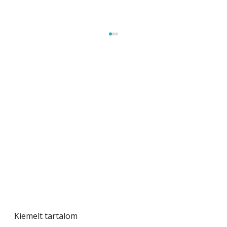
Tiszta homlokzat éveken át
Kiemelt tartalom