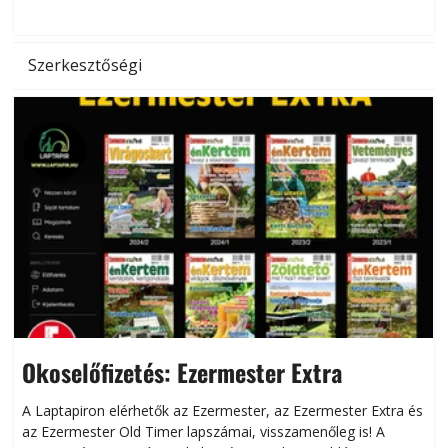
d
Szerkesztőségi
Okoselőfizetés: Ezermester Extra
A Laptapiron elérhetők az Ezermester, az Ezermester Extra és
az Ezermester Old Timer lapszámai, visszamenőleg is! A