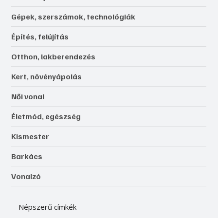
Gépek, szerszámok, technológiák
Építés, felújítás
Otthon, lakberendezés
Kert, növényápolás
Női vonal
Életmód, egészség
Kismester
Barkács
Vonalzó
Népszerű címkék