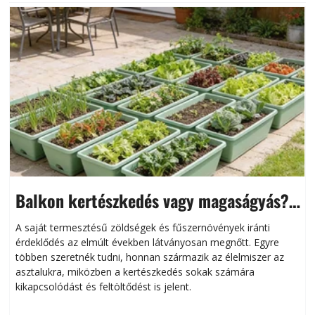
Balkon kertészkedés vagy magaságyás?
Helytakarékos kertészkedés
A saját termesztésű zöldségek és fűszernövények iránti
érdeklődés az elmúlt években látványosan megnőtt. Egyre
többen szeretnék tudni, honnan származik az élelmiszer az
l
asztalukra, miközben a kertészkedés sokak számára
kikapcsolódást és feltöltődést is jelent.
é