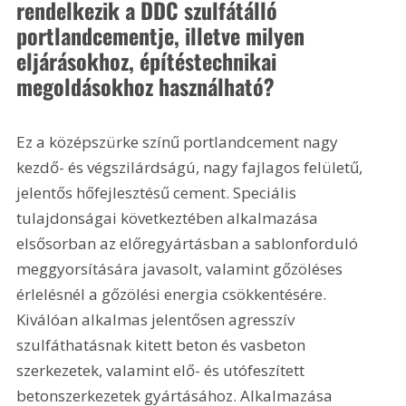
rendelkezik a DDC szulfátálló 
portlandcementje, illetve milyen 
eljárásokhoz, építéstechnikai 
megoldásokhoz használható?
Ez a középszürke színű portlandcement nagy 
kezdő- és végszilárdságú, nagy fajlagos felületű, 
jelentős hőfejlesztésű cement. Speciális 
tulajdonságai következtében alkalmazása 
elsősorban az előregyártásban a sablonforduló 
meggyorsítására javasolt, valamint gőzöléses 
érlelésnél a gőzölési energia csökkentésére. 
Kiválóan alkalmas jelentősen agresszív 
szulfáthatásnak kitett beton és vasbeton 
szerkezetek, valamint elő- és utó­feszített 
betonszerkezetek gyártásához. Alkalmazása 