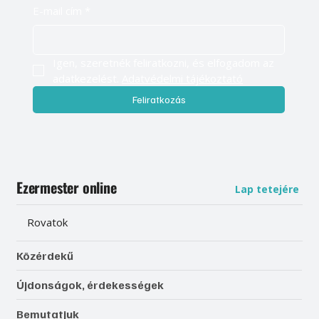
E-mail cím
*
Igen, szeretnék feliratkozni, és elfogadom az 
adatkezelést. 
Adatvédelmi tájékoztató
Feliratkozás
Ezermester online
Lap tetejére
Rovatok
Közérdekű
Újdonságok, érdekességek
Bemutatjuk