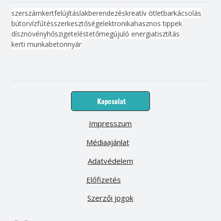
szerszám
kert
felújítás
lakberendezés
kreatív ötlet
barkácsolás
bútor
víz
fűtés
szerkesztőség
elektronika
hasznos tippek
dísznövény
hőszigetelés
tető
megújuló energia
tisztítás
kerti munka
beton
nyár
Kapcsolat
Impresszum
Médiaajánlat
Adatvédelem
Előfizetés
Szerzői jogok