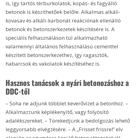
is, így tartós térburkolatok, kopás- és fagyálló 
betonok is készíthetőek belőle. Alkalmas alkáli-
kovasav és alkáli-karbonát reakciónak ellenálló 
betonok és betonszerkezetek készítésére is. A 
speciális felhasználáson túl alkalmazható 
valamennyi általános felhasználású cementtel 
készített betonszerkezethez, így ragasztók, 
habarcsok és vakolatok készítéséhez is.
Hasznos tanácsok a nyári betonozáshoz a 
DDC-től
– Soha ne adjunk többlet keverővizet a betonhoz. – 
Alkalmazzunk képlékenyítő, vagy folyósító 
adalékszereket. – Törekedjünk a bedolgozás lehető 
leggyorsabb elvégzésére. – A „Frisset frissre!” elv 
alapján az egymásra kerülő beton rétegeket jól 