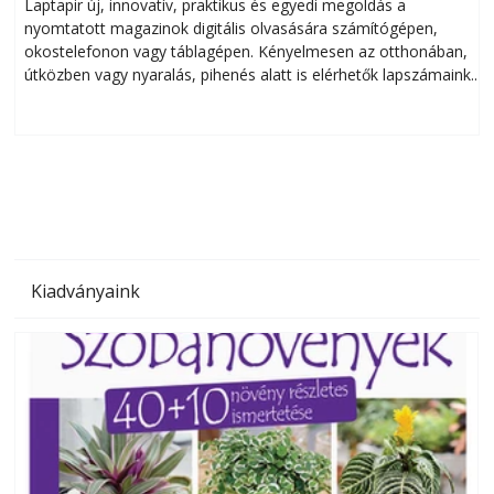
Laptapir új, innovatív, praktikus és egyedi megoldás a
L
nyomtatott magazinok digitális olvasására számítógépen,
okostelefonon vagy táblagépen. Kényelmesen az otthonában,
útközben vagy nyaralás, pihenés alatt is elérhetők lapszámaink.
ú
Bárhol, bármikor, akár külföldön élve vagy dolgozva is
B
olvashatók az Ezermester lapszámai. A Laptapir kényelmes
megoldás, mert: – t
Kiadványaink