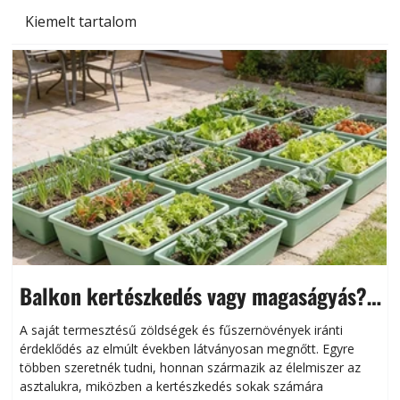
Kiemelt tartalom
Balkon kertészkedés vagy magaságyás?
Helytakarékos kertészkedés
A saját termesztésű zöldségek és fűszernövények iránti
érdeklődés az elmúlt években látványosan megnőtt. Egyre
többen szeretnék tudni, honnan származik az élelmiszer az
l
asztalukra, miközben a kertészkedés sokak számára