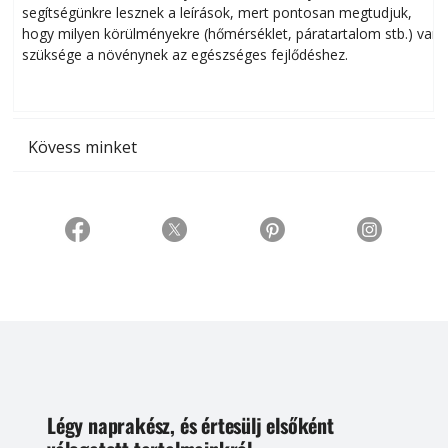
segítségünkre lesznek a leírások, mert pontosan megtudjuk,
k
hogy milyen körülményekre (hőmérséklet, páratartalom stb.) van
szüksége a növénynek az egészséges fejlődéshez.
t
Kövess minket
Légy naprakész, és értesülj elsőként