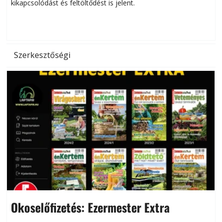
kikapcsolódást és feltöltődést is jelent.
é
d
Szerkesztőségi
Okoselőfizetés: Ezermester Extra