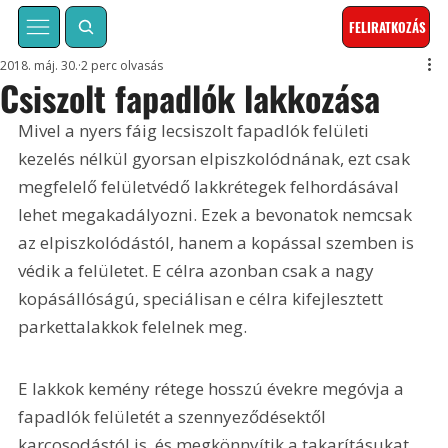
FELIRATKOZÁS
2018. máj. 30.
2 perc olvasás
Csiszolt fapadlók lakkozása
Mivel a nyers fáig lecsiszolt fapadlók felületi 
kezelés nélkül gyorsan elpiszkolódnának, ezt csak 
megfelelő felületvédő lakkrétegek felhordásával 
lehet megakadályozni. Ezek a bevonatok nemcsak 
az elpiszkolódástól, hanem a kopással szemben is 
védik a felületet. E célra azonban csak a nagy 
kopásállóságú, speciálisan e célra kifejlesztett 
parkettalakkok felelnek meg.
E lakkok kemény rétege hosszú évekre megóvja a 
fapadlók felületét a szennyeződésektől 
karcosodástól is, és megkönnyítik a takarításukat 