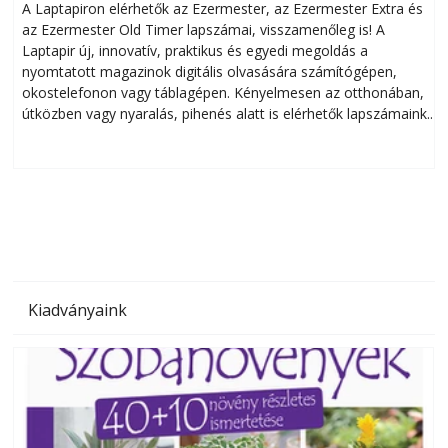
A Laptapiron elérhetők az Ezermester, az Ezermester Extra és
az Ezermester Old Timer lapszámai, visszamenőleg is! A
Laptapir új, innovatív, praktikus és egyedi megoldás a
L
nyomtatott magazinok digitális olvasására számítógépen,
okostelefonon vagy táblagépen. Kényelmesen az otthonában,
útközben vagy nyaralás, pihenés alatt is elérhetők lapszámaink.
ú
Bárhol, bármikor, akár külföldön élve vagy dolgozva is
B
olvashatók az Ezermester lapszámai. A Laptapir kényelmes
megoldás, mert: – t
Kiadványaink