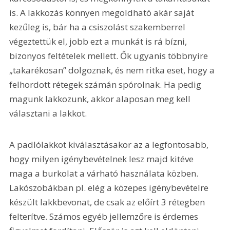
is. A lakkozás könnyen megoldható akár saját 
kezűleg is, bár ha a csiszolást szakemberrel 
végeztettük el, jobb ezt a munkát is rá bízni, 
bizonyos feltételek mellett. Ők ugyanis többnyire 
„takarékosan” dolgoznak, és nem ritka eset, hogy a 
felhordott rétegek számán spórolnak. Ha pedig 
magunk lakkozunk, akkor alaposan meg kell 
választani a lakkot.
A padlólakkot kiválasztásakor az a legfontosabb, 
hogy milyen igénybevételnek lesz majd kitéve 
maga a burkolat a várható használata közben. 
Lakószobákban pl. elég a közepes igénybevételre 
készült lakkbevonat, de csak az előírt 3 rétegben 
felterítve. Számos egyéb jellemzőre is érdemes 