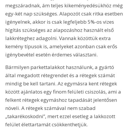
megszáradnak, ám teljes kikeményedésükhöz még 
egy-két nap szükséges. Alapozót csak ritka esetben 
igényelnek, akkor is csak legfeljebb 5%-os vizes 
hígítás szükséges az alapozáshoz használt első 
lakkréteghez adagolni. Vannak közöttük extra 
kemény típusok is, amelyeket azonban csak erős 
igénybevétel esetén érdemes választani.
Bármilyen parkettalakkot használunk, a gyártó 
által megadott rétegrendet és a rétegek számát 
mindig be kell tartani. Az egymásra kent rétegek 
között ajánlatos egy finom felületi csiszolás, ami a 
felkent rétegek egymáshoz tapadását jelentősen 
növeli. A rétegek számával nem szabad 
„takarékoskodni”, mert ezzel esetleg a lakkozott 
felület élettartamát csökkenthetjük.