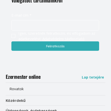
válogatott tartalmainkról
E-mail cím
*
Igen, szeretnék feliratkozni, és elfogadom az 
adatkezelést. 
Adatvédelmi tájékoztató
Feliratkozás
Ezermester online
Lap tetejére
Rovatok
Közérdekű
Újdonságok, érdekességek