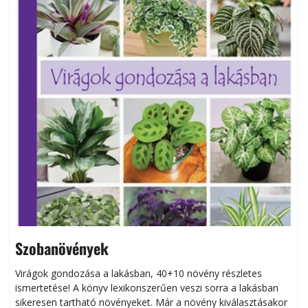
Szobanövények
Virágok gondozása a lakásban, 40+10 növény részletes
ismertetése! A könyv lexikonszerűen veszi sorra a lakásban
s
sikeresen tart­ha­tó növényeket. Már a növény kiválasztásakor
h