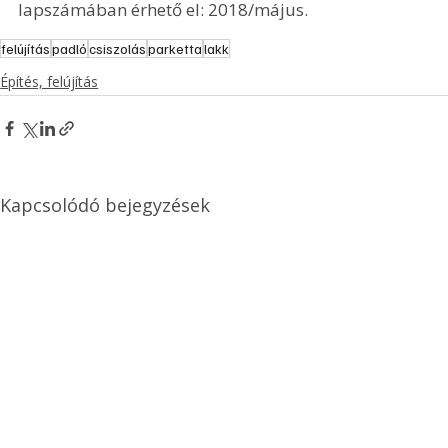
lapszámában érhető el: 2018/május.
felújítás
padló
csiszolás
parketta
lakk
Építés, felújítás
Kapcsolódó bejegyzések