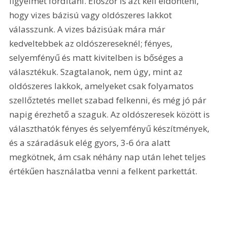
figyelmet fordítani. Először is azt kell eldönteni, 
hogy vizes bázisú vagy oldószeres lakkot 
válasszunk. A vizes bázisúak mára már 
kedveltebbek az oldószereseknél; fényes, 
selyemfényű és matt kivitelben is bőséges a 
választékuk. Szagtalanok, nem úgy, mint az 
oldószeres lakkok, amelyeket csak folyamatos 
szellőztetés mellet szabad felkenni, és még jó pár 
napig érezhető a szaguk. Az oldószeresek között is 
választhatók fényes és selyemfényű készítmények, 
és a száradásuk elég gyors, 3-6 óra alatt 
megkötnek, ám csak néhány nap után lehet teljes 
értékűen használatba venni a felkent parkettát.