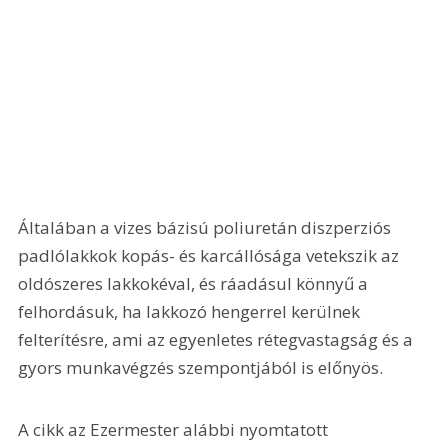
Általában a vizes bázisú poliuretán diszperziós 
padlólakkok kopás- és karcállósága vetekszik az 
oldószeres lakkokéval, és ráadásul könnyű a 
felhordásuk, ha lakkozó hengerrel kerülnek 
felterítésre, ami az egyenletes rétegvastagság és a 
gyors munkavégzés szempontjából is előnyös.
A cikk az Ezermester alábbi nyomtatott 