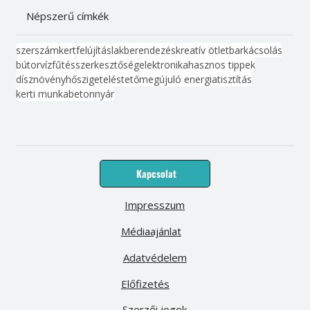
Népszerű címkék
szerszám
kert
felújítás
lakberendezés
kreatív ötlet
barkácsolás
bútor
víz
fűtés
szerkesztőség
elektronika
hasznos tippek
dísznövény
hőszigetelés
tető
megújuló energia
tisztítás
kerti munka
beton
nyár
Kapcsolat
Impresszum
Médiaajánlat
Adatvédelem
Előfizetés
Szerzői jogok