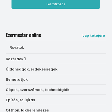
Feliratkozás
Ezermester online
Lap tetejére
Rovatok
Közérdekű
Újdonságok, érdekességek
Bemutatjuk
Gépek, szerszámok, technológiák
Építés, felújítás
Otthon, lakberendezés