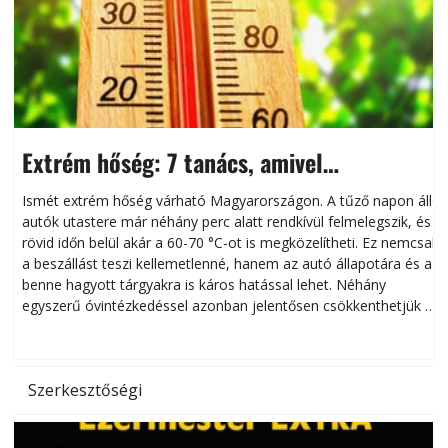
Extrém hőség: 7 tanács, amivel
megóvhatjuk autónkat a nyári károktól
Ismét extrém hőség várható Magyarországon. A tűző napon álló
autók utastere már néhány perc alatt rendkívül felmelegszik, és
rövid időn belül akár a 60-70 °C-ot is megközelítheti. Ez nemcsak
n
a beszállást teszi kellemetlenné, hanem az autó állapotára és a
benne hagyott tárgyakra is káros hatással lehet. Néhány
egyszerű óvintézkedéssel azonban jelentősen csökkenthetjük a
hőség káros hatásait.
l
Szerkesztőségi