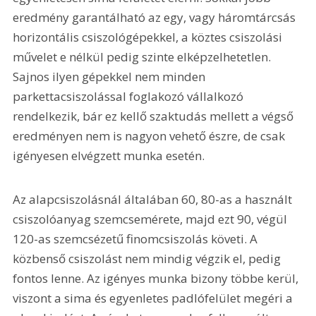
eredmény garantálható az egy, vagy háromtárcsás 
horizontális csiszológépekkel, a köztes csiszolási 
művelet e nélkül pedig szinte elképzelhetetlen. 
Sajnos ilyen gépekkel nem minden 
parkettacsiszolással foglakozó vállalkozó 
rendelkezik, bár ez kellő szaktudás mellett a végső 
eredményen nem is nagyon vehető észre, de csak 
igényesen elvégzett munka esetén.
Az alapcsiszolásnál általában 60, 80-as a használt 
csiszolóanyag szemcsemérete, majd ezt 90, végül 
120-as szemcsézetű finomcsiszolás követi. A 
közbenső csiszolást nem mindig végzik el, pedig 
fontos lenne. Az igényes munka bizony többe kerül, 
viszont a sima és egyenletes padlófelület megéri a 