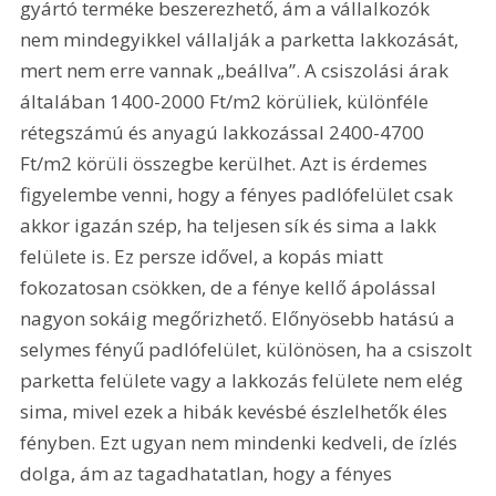
gyártó terméke beszerezhető, ám a vállalkozók 
nem mindegyikkel vállalják a parketta lakkozását, 
mert nem erre vannak „beállva”. A csiszolási árak 
általában 1400-2000 Ft/m2 körüliek, különféle 
rétegszámú és anyagú lakkozással 2400-4700 
Ft/m2 körüli összegbe kerülhet. Azt is érdemes 
figyelembe venni, hogy a fényes padlófelület csak 
akkor igazán szép, ha teljesen sík és sima a lakk 
felülete is. Ez persze idővel, a kopás miatt 
fokozatosan csökken, de a fénye kellő ápolással 
nagyon sokáig megőrizhető. Előnyösebb hatású a 
selymes fényű padlófelület, különösen, ha a csiszolt 
parketta felülete vagy a lakkozás felülete nem elég 
sima, mivel ezek a hibák kevésbé észlelhetők éles 
fényben. Ezt ugyan nem mindenki kedveli, de ízlés 
dolga, ám az tagadhatatlan, hogy a fényes 