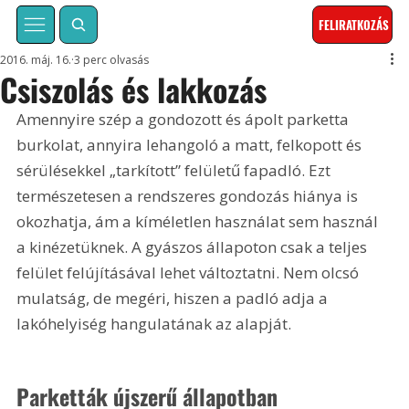
FELIRATKOZÁS
2016. máj. 16.
3 perc olvasás
Csiszolás és lakkozás
Amennyire szép a gondozott és ápolt parketta 
burkolat, annyira lehangoló a matt, felkopott és 
sérülésekkel „tarkított” felületű fapadló. Ezt 
természetesen a rendszeres gondozás hiánya is 
okozhatja, ám a kíméletlen használat sem használ 
a kinézetüknek. A gyászos állapoton csak a teljes 
felület felújításával lehet változtatni. Nem olcsó 
mulatság, de megéri, hiszen a padló adja a 
lakóhelyiség hangulatának az alapját.
Parketták újszerű állapotban