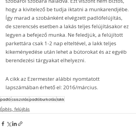
szobáról szobára haladva. Ezt viszont nem biztos, 
hogy a kivitelező be tudja iktatni a munkarendjébe. 
Így marad a szobánként elvégzett padlófelújítás, 
de szerencsés esetben a lakás teljes felújításakor ez 
legyen a befejező munka. Ne feledjük, a felújított 
parkettára csak 1-2 nap elteltével, a lakk teljes 
kikeményedése után lehet a bútorokat és az egyéb 
berendezési tárgyakat elhelyezni.
A cikk az Ezermester alábbi nyomtatott 
lapszámában érhető el: 2016/március.
padló
csiszolás
padlóburkolás
lakk
Építés, felújítás