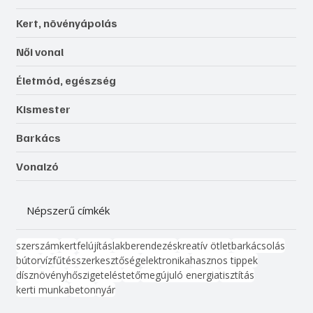
Kert, növényápolás
Női vonal
Életmód, egészség
Kismester
Barkács
Vonalzó
Népszerű címkék
szerszám
kert
felújítás
lakberendezés
kreatív ötlet
barkácsolás
bútor
víz
fűtés
szerkesztőség
elektronika
hasznos tippek
dísznövény
hőszigetelés
tető
megújuló energia
tisztítás
kerti munka
beton
nyár