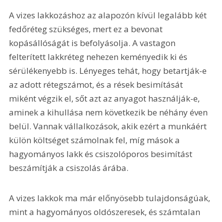
A vizes lakkozáshoz az alapozón kívül legalább két 
fedőréteg szükséges, mert ez a bevonat 
kopásállóságát is befolyásolja. A vastagon 
felterített lakkréteg nehezen keményedik ki és 
sérülékenyebb is. Lényeges tehát, hogy betartják-e 
az adott rétegszámot, és a rések besimítását 
miként végzik el, sőt azt az anyagot használják-e, 
aminek a kihullása nem következik be néhány éven 
belül. Vannak vállalkozások, akik ezért a munkáért 
külön költséget számolnak fel, míg mások a 
hagyományos lakk és csiszolóporos besimítást 
beszámítják a csiszolás árába.
A vizes lakkok ma már előnyösebb tulajdonságúak, 
mint a hagyományos oldószeresek, és számtalan 