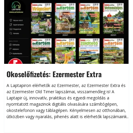
Okoselőfizetés: Ezermester Extra
A Laptapiron elérhetők az Ezermester, az Ezermester Extra és
az Ezermester Old Timer lapszámai, visszamenőleg is! A
Laptapir új, innovatív, praktikus és egyedi megoldás a
L
nyomtatott magazinok digitális olvasására számítógépen,
okostelefonon vagy táblagépen. Kényelmesen az otthonában,
útközben vagy nyaralás, pihenés alatt is elérhetők lapszámaink.
ú
Bárhol, bármikor, akár külföldön élve vagy dolgozva is
B
olvashatók az Ezermester lapszámai. A Laptapir kényelmes