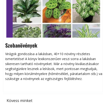
Szobanövények
Virágok gondozása a lakásban, 40+10 növény részletes
ismertetése! A könyv lexikonszerűen veszi sorra a lakásban
s
sikeresen tart­ha­tó növényeket. Már a növény kiválasztásakor
h
segítségünkre lesznek a leírások, mert pontosan megtudjuk,
k
hogy milyen körülményekre (hőmérséklet, páratartalom stb.) van
szüksége a növénynek az egészséges fejlődéshez.
t
Kövess minket