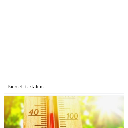
Betonjárda készítése lépésről lépésre – így
készül tartós betonburkolat
Kiemelt tartalom