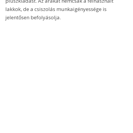
pluszkiadást. Az árakat nemcsak a felhasznált 
lakkok, de a csiszolás munkaigényessége is 
jelentősen befolyásolja.