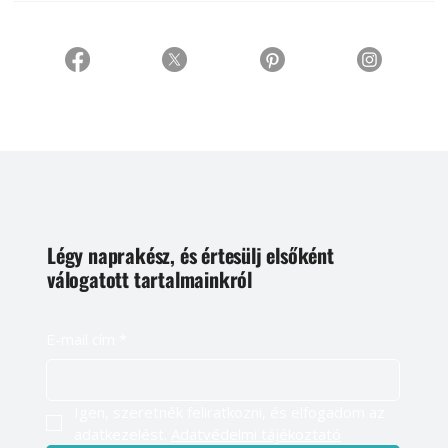
Légy naprakész, és értesülj elsőként
válogatott tartalmainkról
E-mail cím
*
Igen, szeretnék feliratkozni, és elfogadom az 
adatkezelést. 
Adatvédelmi tájékoztató