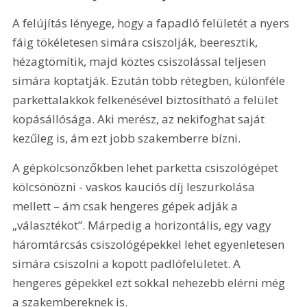
A felújítás lényege, hogy a fapadló felületét a nyers 
fáig tökéletesen simára csiszolják, beeresztik, 
hézagtömítik, majd köztes csiszolással teljesen 
simára koptatják. Ezután több rétegben, különféle 
parkettalakkok felkenésével biztosítható a felület 
kopásállósága. Aki merész, az nekifoghat saját 
kezűleg is, ám ezt jobb szakemberre bízni.
A gépkölcsönzőkben lehet parketta csiszológépet 
kölcsönözni - vaskos kauciós díj leszurkolása 
mellett – ám csak hengeres gépek adják a 
„választékot”. Márpedig a horizontális, egy vagy 
háromtárcsás csiszológépekkel lehet egyenletesen 
simára csiszolni a kopott padlófelületet. A 
hengeres gépekkel ezt sokkal nehezebb elérni még 
a szakembereknek is.