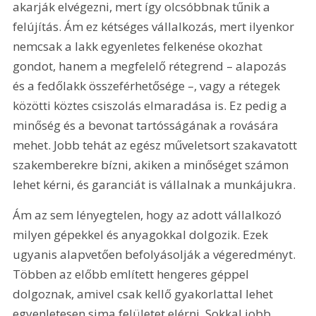
akarják elvégezni, mert így olcsóbbnak tűnik a 
felújítás. Ám ez kétséges vállalkozás, mert ilyenkor 
nemcsak a lakk egyenletes felkenése okozhat 
gondot, hanem a megfelelő rétegrend – alapozás 
és a fedőlakk összeférhetősége –, vagy a rétegek 
közötti köztes csiszolás elmaradása is. Ez pedig a 
minőség és a bevonat tartósságának a rovására 
mehet. Jobb tehát az egész műveletsort szakavatott 
szakemberekre bízni, akiken a minőséget számon 
lehet kérni, és garanciát is vállalnak a munkájukra.
Ám az sem lényegtelen, hogy az adott vállalkozó 
milyen gépekkel és anyagokkal dolgozik. Ezek 
ugyanis alapvetően befolyásolják a végeredményt. 
Többen az előbb említett hengeres géppel 
dolgoznak, amivel csak kellő gyakorlattal lehet 
egyenletesen sima felületet elérni. Sokkal jobb 