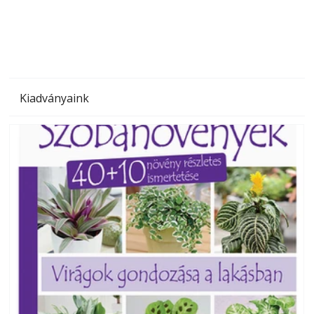
megoldás, mert: – t
Kiadványaink