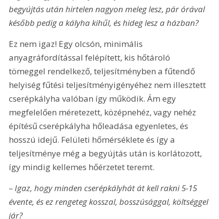
begyújtás után hirtelen nagyon meleg lesz, pár órával 
később pedig a kályha kihűl, és hideg lesz a házban?
Ez nem igaz! Egy olcsón, minimális 
anyagráfordítással felépített, kis hőtároló 
tömeggel rendelkező, teljesítményben a fűtendő 
helyiség fűtési teljesítményigényéhez nem illesztett 
cserépkályha valóban így működik. Ám egy 
megfelelően méretezett, középnehéz, vagy nehéz 
építésű cserépkályha hőleadása egyenletes, és 
hosszú idejű. Felületi hőmérséklete és így a 
teljesítménye még a begyújtás után is korlátozott, 
így mindig kellemes hőérzetet teremt. 
– Igaz, hogy minden cserépkályhát át kell rakni 5-15 
évente, és ez rengeteg kosszal, bosszúsággal, költséggel 
jár?