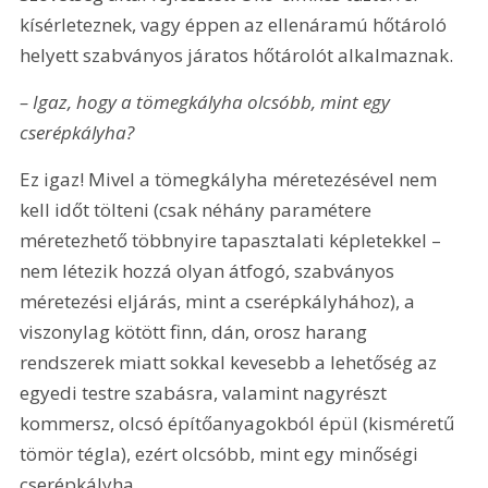
kísérleteznek, vagy éppen az ellenáramú hőtároló 
helyett szabványos járatos hőtárolót alkalmaznak.
– Igaz, hogy a tömegkályha olcsóbb, mint egy 
cserépkályha?
Ez igaz! Mivel a tömegkályha méretezésével nem 
kell időt tölteni (csak néhány paramétere 
méretezhető többnyire tapasztalati képletekkel – 
nem létezik hozzá olyan átfogó, szabványos 
méretezési eljárás, mint a cserépkályhához), a 
viszonylag kötött finn, dán, orosz harang 
rendszerek miatt sokkal kevesebb a lehetőség az 
egyedi testre szabásra, valamint nagyrészt 
kommersz, olcsó építőanyagokból épül (kisméretű 
tömör tégla), ezért olcsóbb, mint egy minőségi 
cserépkályha.