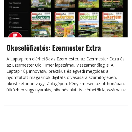
Okoselőfizetés: Ezermester Extra
A Laptapiron elérhetők az Ezermester, az Ezermester Extra és
az Ezermester Old Timer lapszámai, visszamenőleg is! A
Laptapir új, innovatív, praktikus és egyedi megoldás a
L
nyomtatott magazinok digitális olvasására számítógépen,
okostelefonon vagy táblagépen. Kényelmesen az otthonában,
útközben vagy nyaralás, pihenés alatt is elérhetők lapszámaink.
ú
Bárhol, bármikor, akár külföldön élve vagy dolgozva is
B
olvashatók az Ezermester lapszámai. A Laptapir kényelmes
megoldás, mert: – t