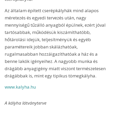
Az általam épített cserépkályhák mind alapos 
méretezés és egyedi tervezés után, nagy 
mennyiségű tűzálló anyagból épülnek, ezért jóval 
tartósabbak, működésük kiszámíthatóbb, 
hőtárolási idejük, teljesítményük és egyéb 
paramétereik jobban skálázhatóak, 
rugalmasabban hozzáigazíthatóak a ház és a 
benne lakók igényeihez. A nagyobb munka és 
drágább anyagigény miatt viszont természetesen 
drágábbak is, mint egy tipikus tömegkályha.
www.kalyha.hu
A kályha látványterve