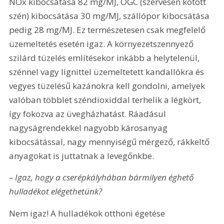
NOx kibocsátása 82 mg/MJ, OGC (szervesen kötött 
szén) kibocsátása 30 mg/MJ, szállópor kibocsátása 
pedig 28 mg/MJ. Ez természetesen csak megfelelő 
üzemeltetés esetén igaz. A környezetszennyező 
szilárd tüzelés említésekor inkább a helytelenül, 
szénnel vagy lignittel üzemeltetett kandallókra és 
vegyes tüzelésű kazánokra kell gondolni, amelyek 
valóban többlet széndioxiddal terhelik a légkört, 
így fokozva az üvegházhatást. Ráadásul 
nagyságrendekkel nagyobb károsanyag 
kibocsátással, nagy mennyiségű mérgező, rákkeltő 
anyagokat is juttatnak a levegőnkbe.
– Igaz, hogy a cserépkályhában bármilyen éghető 
hulladékot elégethetünk?
Nem igaz! A hulladékok otthoni égetése 