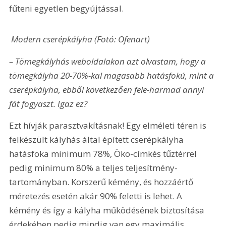
fűteni egyetlen begyújtással. 
 Modern cserépkályha (Fotó: Ofenart) 
– Tömegkályhás weboldalakon azt olvastam, hogy a 
tömegkályha 20-70%-kal magasabb hatásfokú, mint a 
cserépkályha, ebből következően fele-harmad annyi 
fát fogyaszt. Igaz ez?
Ezt hívják parasztvakításnak! Egy elméleti téren is 
felkészült kályhás által épített cserépkályha 
hatásfoka minimum 78%, Öko-címkés tűztérrel 
pedig minimum 80% a teljes teljesítmény-
tartományban. Korszerű kémény, és hozzáértő 
méretezés esetén akár 90% feletti is lehet. A 
kémény és így a kályha működésének biztosítása 
érdekében pedig mindig van egy maximális 