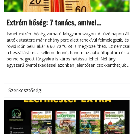
Extrém hőség: 7 tanács, amivel
megóvhatjuk autónkat a nyári károktól
Ismét extrém hőség várható Magyarországon. A tűző napon álló
autók utastere már néhány perc alatt rendkívül felmelegszik, és
rövid időn belül akár a 60-70 °C-ot is megközelítheti. Ez nemcsak
n
a beszállást teszi kellemetlenné, hanem az autó állapotára és a
benne hagyott tárgyakra is káros hatással lehet. Néhány
egyszerű óvintézkedéssel azonban jelentősen csökkenthetjük a
hőség káros hatásait.
l
Szerkesztőségi