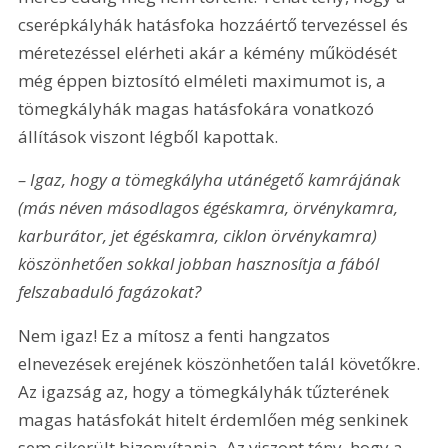
cserépkályhák hatásfoka hozzáértő tervezéssel és 
méretezéssel elérheti akár a kémény működését 
még éppen biztosító elméleti maximumot is, a 
tömegkályhák magas hatásfokára vonatkozó 
állítások viszont légből kapottak.
– Igaz, hogy a tömegkályha utánégető kamrájának 
(más néven másodlagos égéskamra, örvénykamra, 
karburátor, jet égéskamra, ciklon örvénykamra) 
köszönhetően sokkal jobban hasznosítja a fából 
felszabaduló fagázokat?
Nem igaz! Ez a mítosz a fenti hangzatos 
elnevezések erejének köszönhetően talál követőkre. 
Az igazság az, hogy a tömegkályhák tűzterének 
magas hatásfokát hitelt érdemlően még senkinek 
sem sikerült bizonyítania. Az viszont tény, hogy a 