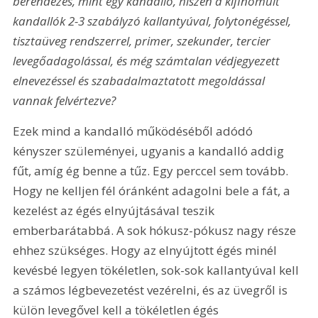
berendezés, mint egy kandalló, hiszen a kifinomult 
kandallók 2-3 szabályzó kallantyúval, folytonégéssel, 
tisztaüveg rendszerrel, primer, szekunder, tercier 
levegőadagolással, és még számtalan védjegyezett 
elnevezéssel és szabadalmaztatott megoldással 
vannak felvértezve?
Ezek mind a kandalló működéséből adódó 
kényszer szüleményei, ugyanis a kandalló addig 
fűt, amíg ég benne a tűz. Egy perccel sem tovább. 
Hogy ne kelljen fél óránként adagolni bele a fát, a 
kezelést az égés elnyújtásával teszik 
emberbarátabbá. A sok hókusz-pókusz nagy része 
ehhez szükséges. Hogy az elnyújtott égés minél 
kevésbé legyen tökéletlen, sok-sok kallantyúval kell 
a számos légbevezetést vezérelni, és az üvegről is 
külön levegővel kell a tökéletlen égés 