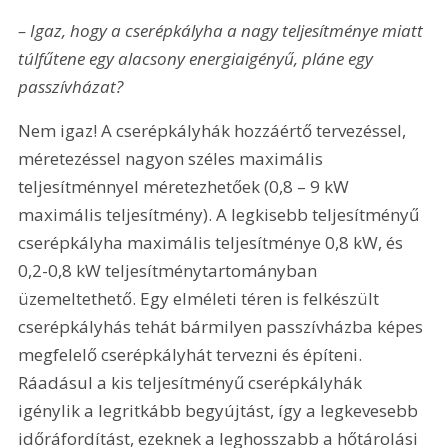
– Igaz, hogy a cserépkályha a nagy teljesítménye miatt 
túlfűtene egy alacsony energiaigényű, pláne egy 
passzívházat?
Nem igaz! A cserépkályhák hozzáértő tervezéssel, 
méretezéssel nagyon széles maximális 
teljesítménnyel méretezhetőek (0,8 – 9 kW 
maximális teljesítmény). A legkisebb teljesítményű 
cserépkályha maximális teljesítménye 0,8 kW, és 
0,2-0,8 kW teljesítménytartományban 
üzemeltethető. Egy elméleti téren is felkészült 
cserépkályhás tehát bármilyen passzívházba képes 
megfelelő cserépkályhát tervezni és építeni. 
Ráadásul a kis teljesítményű cserépkályhák 
igénylik a legritkább begyújtást, így a legkevesebb 
időráfordítást, ezeknek a leghosszabb a hőtárolási 