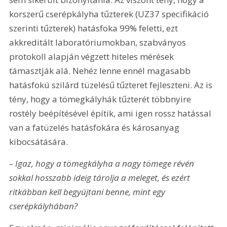
korszerű cserépkályha tűzterek (UZ37 specifikáció 
szerinti tűzterek) hatásfoka 99% feletti, ezt 
akkreditált laboratóriumokban, szabványos 
protokoll alapján végzett hiteles mérések 
támasztják alá. Nehéz lenne ennél magasabb 
hatásfokú szilárd tüzelésű tűzteret fejleszteni. Az is 
tény, hogy a tömegkályhák tűzterét többnyire 
rostély beépítésével építik, ami igen rossz hatással 
van a fatüzelés hatásfokára és károsanyag 
kibocsátására.
– Igaz, hogy a tömegkályha a nagy tömege révén 
sokkal hosszabb ideig tárolja a meleget, és ezért 
ritkábban kell begyújtani benne, mint egy 
cserépkályhában?