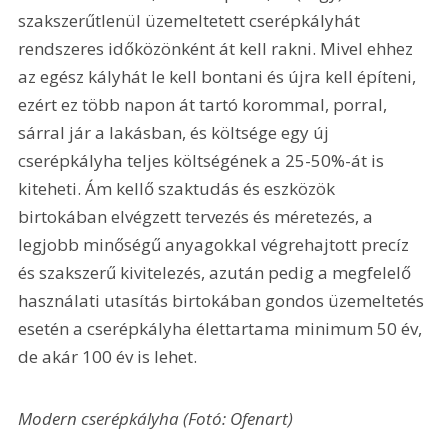
szakszerűtlenül üzemeltetett cserépkályhát 
rendszeres időközönként át kell rakni. Mivel ehhez 
az egész kályhát le kell bontani és újra kell építeni, 
ezért ez több napon át tartó korommal, porral, 
sárral jár a lakásban, és költsége egy új 
cserépkályha teljes költségének a 25-50%-át is 
kiteheti. Ám kellő szaktudás és eszközök 
birtokában elvégzett tervezés és méretezés, a 
legjobb minőségű anyagokkal végrehajtott precíz 
és szakszerű kivitelezés, azután pedig a megfelelő 
használati utasítás birtokában gondos üzemeltetés 
esetén a cserépkályha élettartama minimum 50 év, 
de akár 100 év is lehet. 
Modern cserépkályha (Fotó: Ofenart)