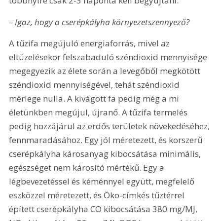
többnyire csak 2-3 naponta kell begyújtani.
– Igaz, hogy a cserépkályha környezetszennyező?
A tűzifa megújuló energiaforrás, mivel az 
eltüzelésekor felszabaduló széndioxid mennyisége 
megegyezik az élete során a levegőből megkötött 
széndioxid mennyiségével, tehát széndioxid 
mérlege nulla. A kivágott fa pedig még a mi 
életünkben megújul, újranő. A tűzifa termelés 
pedig hozzájárul az erdős területek növekedéséhez, 
fennmaradásához. Egy jól méretezett, és korszerű 
cserépkályha károsanyag kibocsátása minimális, 
egészséget nem károsító mértékű. Egy a 
légbevezetéssel és kéménnyel együtt, megfelelő 
eszközzel méretezett, és Öko-címkés tűztérrel 
épített cserépkályha CO kibocsátása 380 mg/MJ, 