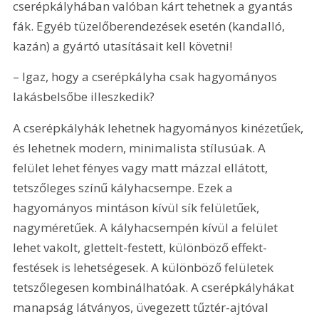
cserépkályhában valóban kárt tehetnek a gyantás 
fák. Egyéb tüzelőberendezések esetén (kandalló, 
kazán) a gyártó utasításait kell követni!
– Igaz, hogy a cserépkályha csak hagyományos 
lakásbelsőbe illeszkedik?
A cserépkályhák lehetnek hagyományos kinézetűek, 
és lehetnek modern, minimalista stílusúak. A 
felület lehet fényes vagy matt mázzal ellátott, 
tetszőleges színű kályhacsempe. Ezek a 
hagyományos mintáson kívül sík felületűek, 
nagyméretűek. A kályhacsempén kívül a felület 
lehet vakolt, glettelt-festett, különböző effekt-
festések is lehetségesek. A különböző felületek 
tetszőlegesen kombinálhatóak. A cserépkályhákat 
manapság látványos, üvegezett tűztér-ajtóval 