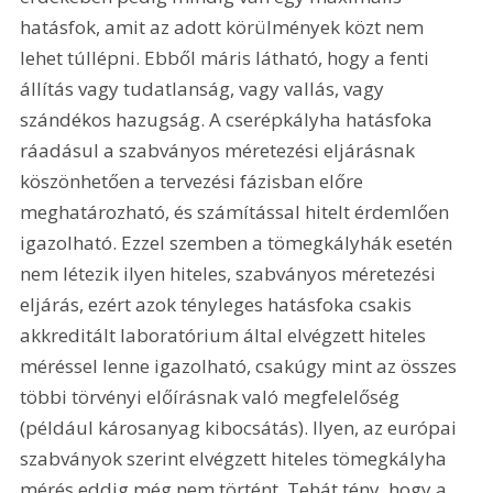
hatásfok, amit az adott körülmények közt nem 
lehet túllépni. Ebből máris látható, hogy a fenti 
állítás vagy tudatlanság, vagy vallás, vagy 
szándékos hazugság. A cserépkályha hatásfoka 
ráadásul a szabványos méretezési eljárásnak 
köszönhetően a tervezési fázisban előre 
meghatározható, és számítással hitelt érdemlően 
igazolható. Ezzel szemben a tömegkályhák esetén 
nem létezik ilyen hiteles, szabványos méretezési 
eljárás, ezért azok tényleges hatásfoka csakis 
akkreditált laboratórium által elvégzett hiteles 
méréssel lenne igazolható, csakúgy mint az összes 
többi törvényi előírásnak való megfelelőség 
(például károsanyag kibocsátás). Ilyen, az európai 
szabványok szerint elvégzett hiteles tömegkályha 
mérés eddig még nem történt. Tehát tény, hogy a 