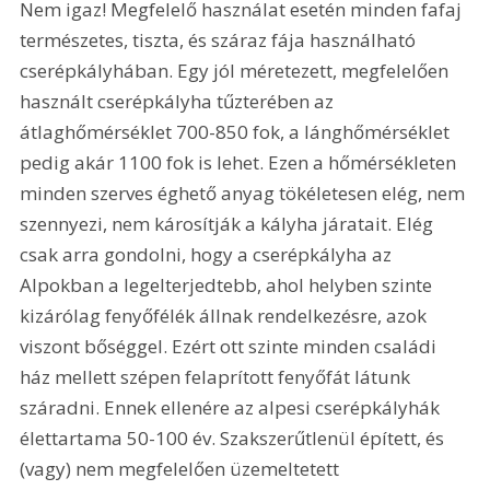
Nem igaz! Megfelelő használat esetén minden fafaj 
természetes, tiszta, és száraz fája használható 
cserépkályhában. Egy jól méretezett, megfelelően 
használt cserépkályha tűzterében az 
átlaghőmérséklet 700-850 fok, a lánghőmérséklet 
pedig akár 1100 fok is lehet. Ezen a hőmérsékleten 
minden szerves éghető anyag tökéletesen elég, nem 
szennyezi, nem károsítják a kályha járatait. Elég 
csak arra gondolni, hogy a cserépkályha az 
Alpokban a legelterjedtebb, ahol helyben szinte 
kizárólag fenyőfélék állnak rendelkezésre, azok 
viszont bőséggel. Ezért ott szinte minden családi 
ház mellett szépen felaprított fenyőfát látunk 
száradni. Ennek ellenére az alpesi cserépkályhák 
élettartama 50-100 év. Szakszerűtlenül épített, és 
(vagy) nem megfelelően üzemeltetett 