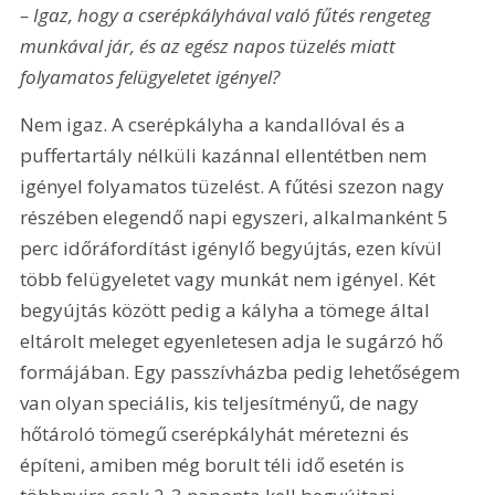
– Igaz, hogy a cserépkályhával való fűtés rengeteg 
munkával jár, és az egész napos tüzelés miatt 
folyamatos felügyeletet igényel?
Nem igaz. A cserépkályha a kandallóval és a 
puffertartály nélküli kazánnal ellentétben nem 
igényel folyamatos tüzelést. A fűtési szezon nagy 
részében elegendő napi egyszeri, alkalmanként 5 
perc időráfordítást igénylő begyújtás, ezen kívül 
több felügyeletet vagy munkát nem igényel. Két 
begyújtás között pedig a kályha a tömege által 
eltárolt meleget egyenletesen adja le sugárzó hő 
formájában. Egy passzívházba pedig lehetőségem 
van olyan speciális, kis teljesítményű, de nagy 
hőtároló tömegű cserépkályhát méretezni és 
építeni, amiben még borult téli idő esetén is 