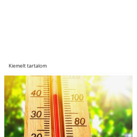
Betonjárda készítése lépésről lépésre – így
készül tartós betonburkolat
Kiemelt tartalom