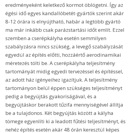
eredményeként keletkező kormot öblögetni. Így az 
égési idő egyes kandallóbetét-gyártók szerint akár 
8-12 órára is elnyújtható, habár a legtöbb gyártó 
ma már inkább csak parázstartási időt említ. Ezzel 
szemben a cserépkályha esetén semmilyen 
szabályzásra nincs szükség, a levegő szabályzását 
egyedül az építés előtti, hozzáértő aerodinamikai 
méretezés tölti be. A cserépkályha teljesítmény 
tartományát midig egyedi tervezéssel és építéssel, 
az adott ház igényeihez igazítjuk. A teljesítmény 
tartományon belül éppen szükséges teljesítményt 
pedig a begyújtás gyakoriságával, és a 
begyújtáskor berakott tűzifa mennyiségével állítja 
be a tulajdonos. Két begyújtás között a kályha 
tömege egyenlíti ki a leadott fűtési teljesítményt, és 
nehéz építés esetén akár 48 órán keresztül képes 