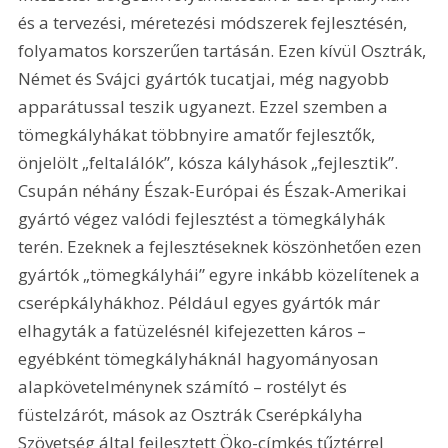
és a tervezési, méretezési módszerek fejlesztésén, 
folyamatos korszerűen tartásán. Ezen kívül Osztrák, 
Német és Svájci gyártók tucatjai, még nagyobb 
apparátussal teszik ugyanezt. Ezzel szemben a 
tömegkályhákat többnyire amatőr fejlesztők, 
önjelölt „feltalálók”, kósza kályhások „fejlesztik”. 
Csupán néhány Észak-Európai és Észak-Amerikai 
gyártó végez valódi fejlesztést a tömegkályhák 
terén. Ezeknek a fejlesztéseknek köszönhetően ezen 
gyártók „tömegkályhái” egyre inkább közelítenek a 
cserépkályhákhoz. Például egyes gyártók már 
elhagyták a fatüzelésnél kifejezetten káros – 
egyébként tömegkályháknál hagyományosan 
alapkövetelménynek számító – rostélyt és 
füstelzárót, mások az Osztrák Cserépkályha 
Szövetség által fejlesztett Öko-címkés tűztérrel 