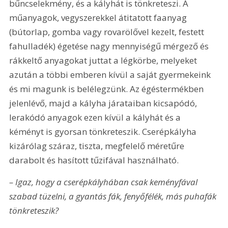
bűncselekmény, és a kályhát is tönkreteszi. A 
műanyagok, vegyszerekkel átitatott faanyag 
(bútorlap, gomba vagy rovarölővel kezelt, festett 
fahulladék) égetése nagy mennyiségű mérgező és 
rákkeltő anyagokat juttat a légkörbe, melyeket 
azután a többi emberen kívül a saját gyermekeink 
és mi magunk is belélegzünk. Az égéstermékben 
jelenlévő, majd a kályha járataiban kicsapódó, 
lerakódó anyagok ezen kívül a kályhát és a 
kéményt is gyorsan tönkreteszik. Cserépkályha 
kizárólag száraz, tiszta, megfelelő méretűre 
darabolt és hasított tűzifával használható.
– Igaz, hogy a cserépkályhában csak keményfával 
szabad tüzelni, a gyantás fák, fenyőfélék, más puhafák 
tönkreteszik?