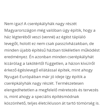
Nem igaz! A cserépkályhák nagy részét 
Magyarországon még valóban úgy építik, hogy a 
ház légteréből veszi (venné) az égést tápláló 
levegőt, holott ez nem csak passzívházakban, de 
minden újabb építésű házban tökéletlen működést 
eredményez. Én azonban minden cserépkályhát 
kizárólag a lakótértől független, a házon kívülről 
érkező égéslevegő ellátással építek, mint ahogy 
Nyugat-Európában már jó ideje így építik a 
cserépkályhák nagy részét. Természetesen 
elengedhetetlen a megfelelő méretezés és tervezés 
is, mint ahogy a speciális építésmódnak 
köszönhető, teljes életcikluson át tartó tömörség is. 