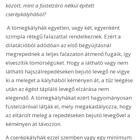
között, mint a füstelzáró nélkül épített 
cserépkályhából?
 A tömegkályhák egyetlen, vagy két, egyenként 
szimpla rétegű falazattal rendelkeznek. Ezért a 
dilatációból adódóan az első begyújtásnál 
megrepednek a teljes falazaton átmenő fugáik, így 
elveszítik tömörségüket. Hogy a látható vagy nem 
látható hajszálrepedéseken bejutó levegő ne vigye 
ki a meleget a kályhából kéményen át, a tűz leégése 
után az égést tápláló levegő elzárása nem 
elegendő. A tömegkályhákat ezért hagyományosan 
füstelzáróval látják el, mely megakadályozza, hogy 
az eltárolt meleg a repedéseken bejutó levegővel a 
kéményen át távozzon.
A cserépkályhák ezzel szemben vagy egy minimum 