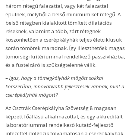
három rétegű falazattal, vagy két falazattal 
épülnek, melyből a belső minimum két rétegű. A 
belső rétegben kialakított tömített dilatációs 
réseknek, valamint a több, zárt rétegnek 
köszönhetően a cserépkályhák teljes életciklusuk 
során tömörek maradnak. Így illeszthetőek magas 
tömörségi kritériummal rendelkező passzívházba, 
és a füstelzáró is szükségtelenné válik.
– Igaz, hogy a tömegkályhák mögött sokkal 
korszerűbb, innovatívabb fejlesztések vannak, mint a 
cserépkályhák mögött?
Az Osztrák Cserépkályha Szövetség 8 magasan 
képzett főállású alkalmazottal, és egy akkreditált 
laboratóriummal rendelkező kutató-fejlesztő 
intézettel dolgozik folyamatosan a cserépkályhák 