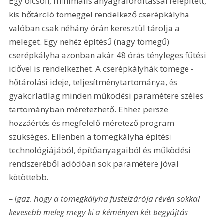
Egy olcsón, minimális anyagráfordítással felépített, 
kis hőtároló tömeggel rendelkező cserépkályha 
valóban csak néhány órán keresztül tárolja a 
meleget. Egy nehéz építésű (nagy tömegű) 
cserépkályha azonban akár 48 órás tényleges fűtési 
idővel is rendelkezhet. A cserépkályhák tömege - 
hőtárolási ideje, teljesítménytartománya, és 
gyakorlatilag minden működési paramétere széles 
tartományban méretezhető. Ehhez persze 
hozzáértés és megfelelő méretező program 
szükséges. Ellenben a tömegkályha építési 
technológiájából, építőanyagaiból és működési 
rendszeréből adódóan sok paramétere jóval 
kötöttebb.
– Igaz, hogy a tömegkályha füstelzárója révén sokkal 
kevesebb meleg megy ki a kéményen két begyújtás 