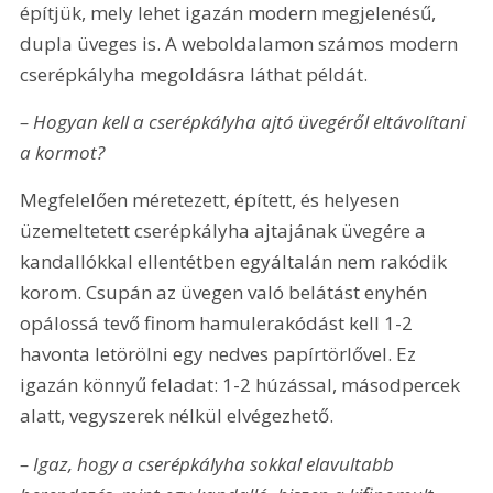
építjük, mely lehet igazán modern megjelenésű, 
dupla üveges is. A weboldalamon számos modern 
cserépkályha megoldásra láthat példát.
– Hogyan kell a cserépkályha ajtó üvegéről eltávolítani 
a kormot?
Megfelelően méretezett, épített, és helyesen 
üzemeltetett cserépkályha ajtajának üvegére a 
kandallókkal ellentétben egyáltalán nem rakódik 
korom. Csupán az üvegen való belátást enyhén 
opálossá tevő finom hamulerakódást kell 1-2 
havonta letörölni egy nedves papírtörlővel. Ez 
igazán könnyű feladat: 1-2 húzással, másodpercek 
alatt, vegyszerek nélkül elvégezhető.
– Igaz, hogy a cserépkályha sokkal elavultabb 