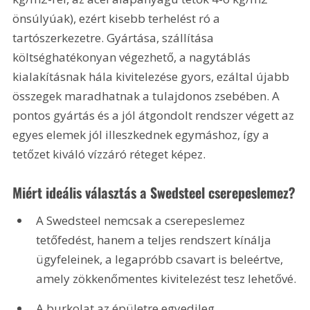
önsúlyúak), ezért kisebb terhelést ró a 
tartószerkezetre. Gyártása, szállítása 
költséghatékonyan végezhető, a nagytáblás 
kialakításnak hála kivitelezése gyors, ezáltal újabb 
összegek maradhatnak a tulajdonos zsebében. A 
pontos gyártás és a jól átgondolt rendszer végett az 
egyes elemek jól illeszkednek egymáshoz, így a 
tetőzet kiváló vízzáró réteget képez.
Miért ideális választás a Swedsteel cserepeslemez?
A Swedsteel nemcsak a cserepeslemez 
tetőfedést, hanem a teljes rendszert kínálja 
ügyfeleinek, a legapróbb csavart is beleértve, 
amely zökkenőmentes kivitelezést tesz lehetővé.
A burkolat az épületre egyedileg, 