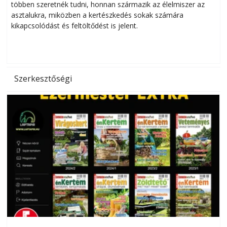
többen szeretnék tudni, honnan származik az élelmiszer az
l
asztalukra, miközben a kertészkedés sokak számára
kikapcsolódást és feltöltődést is jelent.
é
d
Szerkesztőségi