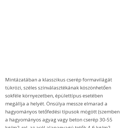
Mintázatában a klasszikus cserép formavilágát 
tükrözi, széles színválasztékának köszönhetően 
sokféle környezetben, épülettípus esetében 
megállja a helyét. Önsúlya messze elmarad a 
hagyományos tetőfedési típusok mögött (szemben 
a hagyományos agyag vagy beton cserép 30-55 
kg/m2-rel, az acél alapanyagú tetők 4-6 kg/m2 