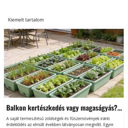
Kiemelt tartalom
Balkon kertészkedés vagy magaságyás?
Helytakarékos kertészkedés
A saját termesztésű zöldségek és fűszernövények iránti
érdeklődés az elmúlt években látványosan megnőtt. Egyre