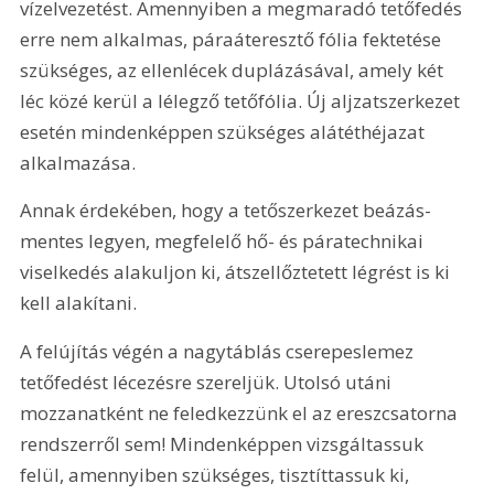
vízelvezetést. Amennyiben a megmaradó tetőfedés 
erre nem alkalmas, páraáteresztő fólia fektetése 
szükséges, az ellenlécek duplázásával, amely két 
léc közé kerül a lélegző tetőfólia. Új aljzatszerkezet 
esetén mindenképpen szükséges alátéthéjazat 
alkalmazása.
Annak érdekében, hogy a tetőszerkezet beázás-
mentes legyen, megfelelő hő- és páratechnikai 
viselkedés alakuljon ki, átszellőztetett légrést is ki 
kell alakítani.
A felújítás végén a nagytáblás cserepeslemez 
tetőfedést lécezésre szereljük. Utolsó utáni 
mozzanatként ne feledkezzünk el az ereszcsatorna 
rendszerről sem! Mindenképpen vizsgáltassuk 
felül, amennyiben szükséges, tisztíttassuk ki, 