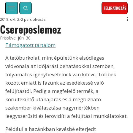
FELIRATKOZÁS
2018. okt. 2.
2 perc olvasás
Cserepeslemez
Frissítve:
jún. 30.
Támogatott tartalom
A tetőburkolat, mint épületünk elsődleges 
védvonala az időjárási behatásokkal szemben, 
folyamatos igénybevételnek van kitéve. Többek 
között emiatt is fázunk az esedékessé váló 
felújítástól. Pedig a megfelelő termék, a 
körültekintő utánajárás és a megbízható 
szakember kiválasztása nagymértékben 
leegyszerűsíti és lerövidíti a felújítási munkálatokat.
Például a hazánkban kevésbé elterjedt 