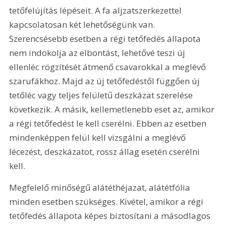
tetőfelújítás lépéseit. A fa aljzatszerkezettel 
kapcsolatosan két lehetőségünk van. 
Szerencsésebb esetben a régi tetőfedés állapota 
nem indokolja az elbontást, lehetővé teszi új 
ellenléc rögzítését átmenő csavarokkal a meglévő 
szarufákhoz. Majd az új tetőfedéstől függően új 
tetőléc vagy teljes felületű deszkázat szerelése 
következik. A másik, kellemetlenebb eset az, amikor 
a régi tetőfedést le kell cserélni. Ebben az esetben 
mindenképpen felül kell vizsgálni a meglévő 
lécezést, deszkázatot, rossz állag esetén cserélni 
kell.
Megfelelő minőségű alátéthéjazat, alátétfólia 
minden esetben szükséges. Kivétel, amikor a régi 
tetőfedés állapota képes biztosítani a másodlagos 