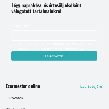
Légy naprakész, és értesülj elsőként
válogatott tartalmainkról
E-mail cím
*
Igen, szeretnék feliratkozni, és elfogadom az 
adatkezelést. 
Adatvédelmi tájékoztató
Feliratkozás
Ezermester online
Lap tetejére
Rovatok