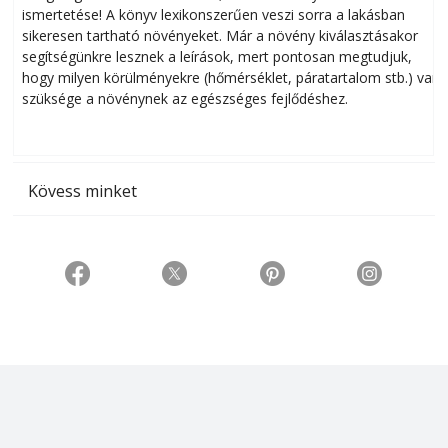
ismertetése! A könyv lexikonszerűen veszi sorra a lakásban
s
sikeresen tart­ha­tó növényeket. Már a növény kiválasztásakor
h
segítségünkre lesznek a leírások, mert pontosan megtudjuk,
k
hogy milyen körülményekre (hőmérséklet, páratartalom stb.) van
szüksége a növénynek az egészséges fejlődéshez.
t
Kövess minket