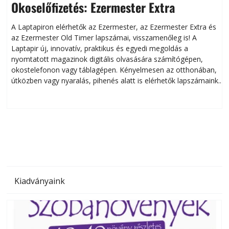
Okoselőfizetés: Ezermester Extra
A Laptapiron elérhetők az Ezermester, az Ezermester Extra és
az Ezermester Old Timer lapszámai, visszamenőleg is! A
Laptapir új, innovatív, praktikus és egyedi megoldás a
L
nyomtatott magazinok digitális olvasására számítógépen,
okostelefonon vagy táblagépen. Kényelmesen az otthonában,
útközben vagy nyaralás, pihenés alatt is elérhetők lapszámaink.
ú
Bárhol, bármikor, akár külföldön élve vagy dolgozva is
B
olvashatók az Ezermester lapszámai. A Laptapir kényelmes
megoldás, mert: – t
Kiadványaink