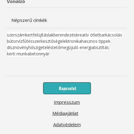
Vonalzó
Népszerű címkék
szerszám
kert
felújítás
lakberendezés
kreatív ötlet
barkácsolás
bútor
víz
fűtés
szerkesztőség
elektronika
hasznos tippek
dísznövény
hőszigetelés
tető
megújuló energia
tisztítás
kerti munka
beton
nyár
Kapcsolat
Impresszum
Médiaajánlat
Adatvédelem