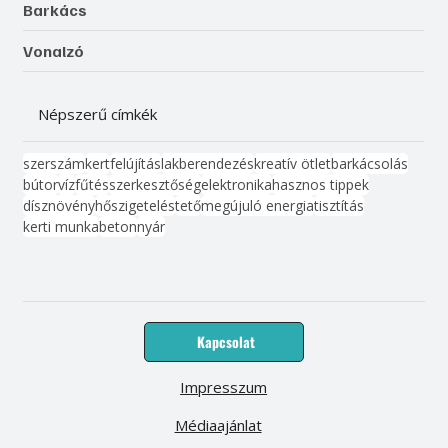
Barkács
Vonalzó
Népszerű címkék
szerszám
kert
felújítás
lakberendezés
kreatív ötlet
barkácsolás
bútor
víz
fűtés
szerkesztőség
elektronika
hasznos tippek
dísznövény
hőszigetelés
tető
megújuló energia
tisztítás
kerti munka
beton
nyár
Kapcsolat
Impresszum
Médiaajánlat