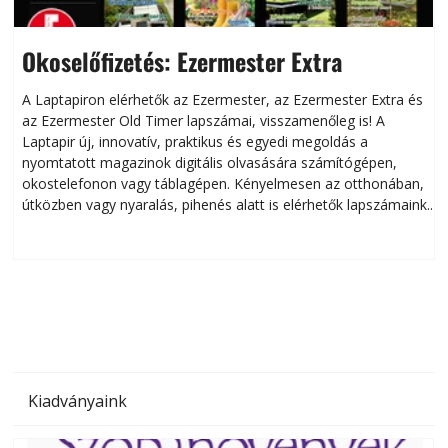
Okoselőfizetés: Ezermester Extra
A Laptapiron elérhetők az Ezermester, az Ezermester Extra és
az Ezermester Old Timer lapszámai, visszamenőleg is! A
Laptapir új, innovatív, praktikus és egyedi megoldás a
L
nyomtatott magazinok digitális olvasására számítógépen,
okostelefonon vagy táblagépen. Kényelmesen az otthonában,
útközben vagy nyaralás, pihenés alatt is elérhetők lapszámaink.
ú
Bárhol, bármikor, akár külföldön élve vagy dolgozva is
B
olvashatók az Ezermester lapszámai. A Laptapir kényelmes
megoldás, mert: – t
Kiadványaink