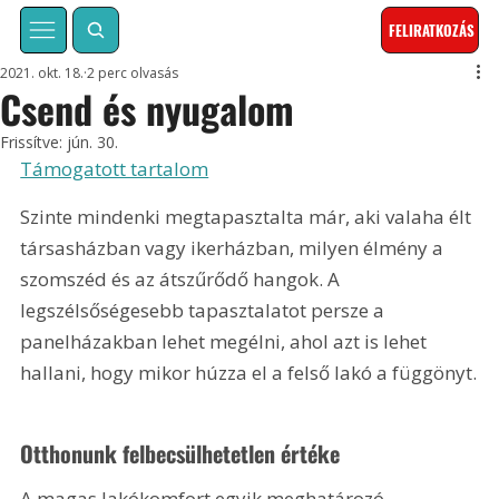
FELIRATKOZÁS
2021. okt. 18.
2 perc olvasás
Csend és nyugalom
Frissítve:
jún. 30.
Támogatott tartalom
Szinte mindenki megtapasztalta már, aki valaha élt 
társasházban vagy ikerházban, milyen élmény a 
szomszéd és az átszűrődő hangok. A 
legszélsőségesebb tapasztalatot persze a 
panelházakban lehet megélni, ahol azt is lehet 
hallani, hogy mikor húzza el a felső lakó a függönyt.
Otthonunk felbecsülhetetlen értéke
A magas lakókomfort egyik meghatározó 