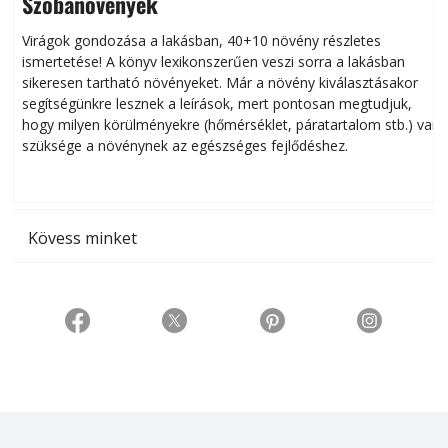
Szobanövények
Virágok gondozása a lakásban, 40+10 növény részletes
ismertetése! A könyv lexikonszerűen veszi sorra a lakásban
s
sikeresen tart­ha­tó növényeket. Már a növény kiválasztásakor
h
segítségünkre lesznek a leírások, mert pontosan megtudjuk,
k
hogy milyen körülményekre (hőmérséklet, páratartalom stb.) van
szüksége a növénynek az egészséges fejlődéshez.
t
Kövess minket