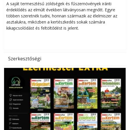
Helytakarékos kertészkedés
A saját termesztésű zöldségek és fűszernövények iránti
érdeklődés az elmúlt években látványosan megnőtt. Egyre
többen szeretnék tudni, honnan származik az élelmiszer az
l
asztalukra, miközben a kertészkedés sokak számára
kikapcsolódást és feltöltődést is jelent.
é
d
Szerkesztőségi