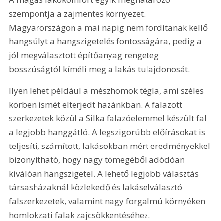
szempontja a zajmentes környezet. 
Magyarországon a mai napig nem fordítanak kellő 
hangsúlyt a hangszigetelés fontosságára, pedig a 
jól megválasztott építőanyag rengeteg 
bosszúságtól kíméli meg a lakás tulajdonosát.
Ilyen lehet például a mészhomok tégla, ami széles 
körben ismét elterjedt hazánkban. A falazott 
szerkezetek közül a Silka falazóelemmel készült fal 
a legjobb hanggátló. A legszigorúbb előírásokat is 
teljesíti, számított, lakásokban mért eredményekkel 
bizonyítható, hogy nagy tömegéből adódóan 
kiválóan hangszigetel. A lehető legjobb választás 
társasházaknál közlekedő és lakáselválasztó 
falszerkezetek, valamint nagy forgalmú környéken 
homlokzati falak zajcsökkentéséhez.