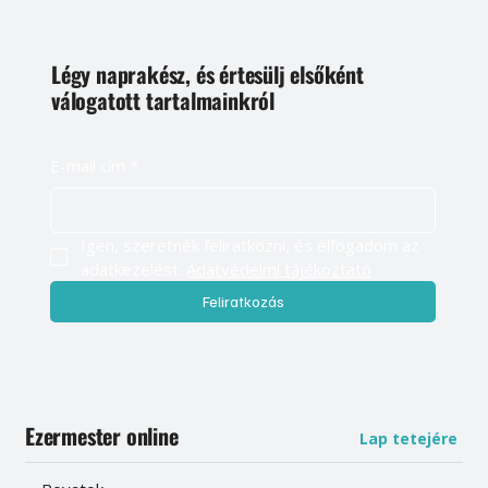
Légy naprakész, és értesülj elsőként
válogatott tartalmainkról
E-mail cím
*
Igen, szeretnék feliratkozni, és elfogadom az 
adatkezelést. 
Adatvédelmi tájékoztató
Feliratkozás
Ezermester online
Lap tetejére