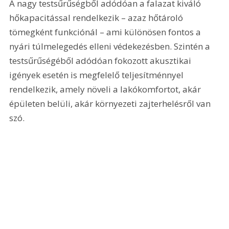
A nagy testsűrűségből adódóan a falazat kiváló 
hőkapacitással rendelkezik – azaz hőtároló 
tömegként funkciónál – ami különösen fontos a 
nyári túlmelegedés elleni védekezésben. Szintén a 
testsűrűségéből adódóan fokozott akusztikai 
igények esetén is megfelelő teljesítménnyel 
rendelkezik, amely növeli a lakókomfortot, akár 
épületen belüli, akár környezeti zajterhelésről van 
szó. 