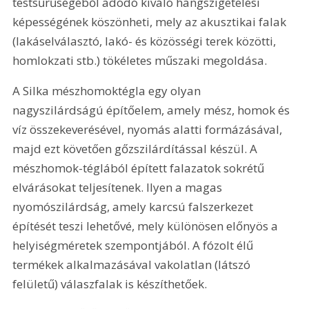
testsűrűségéből adódó kiváló hangszigetelési 
képességének köszönheti, mely az akusztikai falak 
(lakáselválasztó, lakó- és közösségi terek közötti, 
homlokzati stb.) tökéletes műszaki megoldása.
A Silka mészhomoktégla egy olyan 
nagyszilárdságú építőelem, amely mész, homok és 
víz összekeverésével, nyomás alatti formázásával, 
majd ezt követően gőzszilárdítással készül. A 
mészhomok-téglából épített falazatok sokrétű 
elvárásokat teljesítenek. Ilyen a magas 
nyomószilárdság, amely karcsú falszerkezet 
építését teszi lehetővé, mely különösen előnyös a 
helyiségméretek szempontjából. A fózolt élű 
termékek alkalmazásával vakolatlan (látszó 
felületű) válaszfalak is készíthetőek.