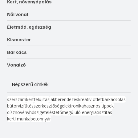
Kert, növényápolás
Női vonal
Életmód, egészség
Kismester
Barkács
Vonalzó
Népszerű címkék
szerszám
kert
felújítás
lakberendezés
kreatív ötlet
barkácsolás
bútor
víz
fűtés
szerkesztőség
elektronika
hasznos tippek
dísznövény
hőszigetelés
tető
megújuló energia
tisztítás
kerti munka
beton
nyár