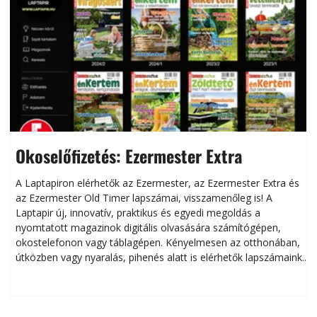
Okoselőfizetés: Ezermester Extra
A Laptapiron elérhetők az Ezermester, az Ezermester Extra és
az Ezermester Old Timer lapszámai, visszamenőleg is! A
Laptapir új, innovatív, praktikus és egyedi megoldás a
L
nyomtatott magazinok digitális olvasására számítógépen,
okostelefonon vagy táblagépen. Kényelmesen az otthonában,
útközben vagy nyaralás, pihenés alatt is elérhetők lapszámaink.
ú
Bárhol, bármikor, akár külföldön élve vagy dolgozva is
B
olvashatók az Ezermester lapszámai. A Laptapir kényelmes
megoldás, mert: – t