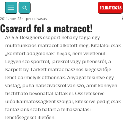
FELIRATKOZÁS
2011. nov. 23.
1 perc olvasás
Csavard fel a matracot!
Az 5.5 Designers csoport néhány tagja egy 
multifunkciós matracot alkotott meg. Kitalálói csak 
„komfort adagolónak” hívják, nem véletlenül. 
Legyen szó sportról, járékról vagy pihenésről, a 
Karpett by Tarkett matrac hasznos kiegészítője 
lehet bármelyik otthonnak. Anyagát tekintve egy 
vastag, puha habszivacsról van szó, amit könnyen 
tisztítható bevonattal láttak el. Összetekerve 
ülőalkalmatosságként szolgál, kitekerve pedig csak 
fantáziánk szab határt a felhasználási 
lehetőségeket illetően.