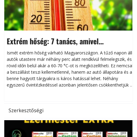
Extrém hőség: 7 tanács, amivel
megóvhatjuk autónkat a nyári károktól
Ismét extrém hőség várható Magyarországon. A tűző napon álló
autók utastere már néhány perc alatt rendkívül felmelegszik, és
rövid időn belül akár a 60-70 °C-ot is megközelítheti. Ez nemcsak
n
a beszállást teszi kellemetlenné, hanem az autó állapotára és a
benne hagyott tárgyakra is káros hatással lehet. Néhány
egyszerű óvintézkedéssel azonban jelentősen csökkenthetjük a
hőség káros hatásait.
l
Szerkesztőségi