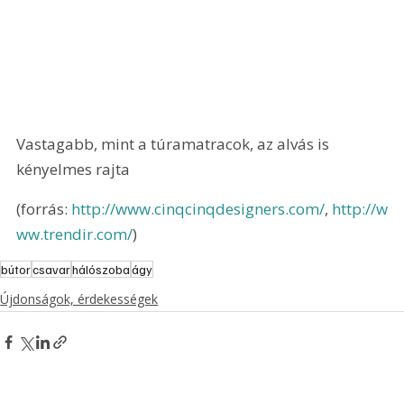
Vastagabb, mint a túramatracok, az alvás is 
kényelmes rajta
(forrás: 
http://www.cinqcinqdesigners.com/
, 
http://w
ww.trendir.com/
)
bútor
csavar
hálószoba
ágy
Újdonságok, érdekességek