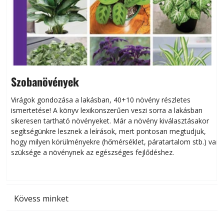
Szobanövények
Virágok gondozása a lakásban, 40+10 növény részletes
ismertetése! A könyv lexikonszerűen veszi sorra a lakásban
s
sikeresen tart­ha­tó növényeket. Már a növény kiválasztásakor
h
segítségünkre lesznek a leírások, mert pontosan megtudjuk,
k
hogy milyen körülményekre (hőmérséklet, páratartalom stb.) van
szüksége a növénynek az egészséges fejlődéshez.
t
Kövess minket