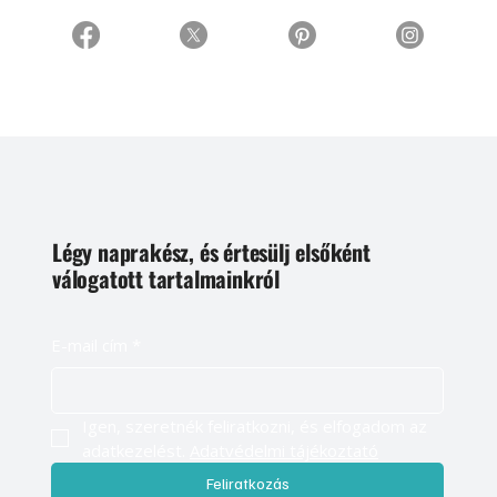
Légy naprakész, és értesülj elsőként
válogatott tartalmainkról
E-mail cím
*
Igen, szeretnék feliratkozni, és elfogadom az 
adatkezelést. 
Adatvédelmi tájékoztató
Feliratkozás