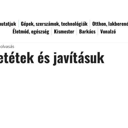
utatjuk
Gépek, szerszámok, technológiák
Otthon, lakberen
Életmód, egészség
Kismester
Barkács
Vonalzó
 olvasás
tétek és javításuk