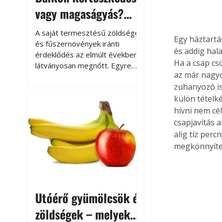
vagy magaságyás?
Helytakarékos
A saját termesztésű zöldségek
Egy háztartá
kertészkedés
és fűszernövények iránti
és addig hal
érdeklődés az elmúlt években
Ha a csap cs
látványosan megnőtt. Egyre
az már nagyo
többen szeretnék tudni, honnan
zuhanyozó is
származik az élelmiszer az
asztalukra, miközben a
külön tételkén
kertészkedés sokak számára
hívni nem cél
kikapcsolódást és feltöltődést
csapjavítás 
is jelent.
alig tíz perc
megkönnyíte
Utóérő gyümölcsök és
zöldségek – melyek