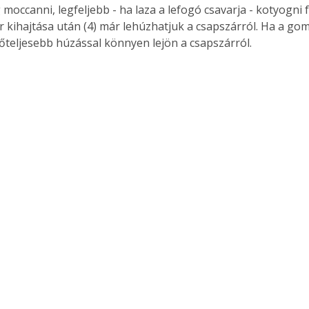
occanni, legfeljebb - ha laza a lefogó csavarja - kotyogni fo
r kihajtása után (4) már lehúzhatjuk a csapszárról. Ha a gom
őteljesebb húzással könnyen lejön a csapszárról. 
Együtt jobban megéri!
Bővebb információ itt!
k az
Együtt jobban megéri! A
mester
könyvek tetszőleges
er Old
párosítással kedvezményes
áron, 0 Ft postaköltséggel
ptapir új,
megrendelhetők!
és egyedi
tt
lvasására
elefonon
nyelmesen
ben vagy
t is
. Bárhol,
ön élve
ashatók az