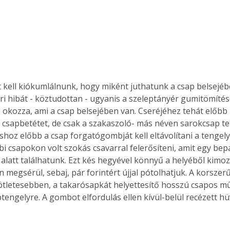
zt kell kiókumlálnunk, hogy miként juthatunk a csap belsejéb
i hibát - köztudottan - ugyanis a szeleptányér gumitömítés
 okozza, ami a csap belsejében van. Cseréjéhez tehát előbb k
 csapbetétet, de csak a szakaszoló- más néven sarokcsap tel
áshoz előbb a csap forgatógombját kell eltávolítani a tengel
bi csapokon volt szokás csavarral felerősíteni, amit egy bep
alatt találhatunk. Ezt kés hegyével könnyű a helyéből kimozdí
 megsérül, sebaj, pár forintért újjal pótolhatjuk. A korsze
ötletesebben, a takarósapkát helyettesítő hosszú csapos m
ptengelyre. A gombot elfordulás ellen kívül-belül recézett hüve