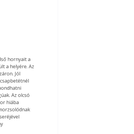
t a helyére. Az 
áron. Jól 
csapbetétnél 
mondhatni 
úak. Az olcsó 
or hiába 
emorzsolódnak 
seréjével 
y 