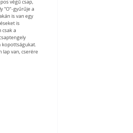
úpos végű csap, 
y "O"-gyűrűje a 
akán is van egy 
éseket is 
 csak a 
 csaptengely 
a kopottságukat. 
n lap van, cserére 