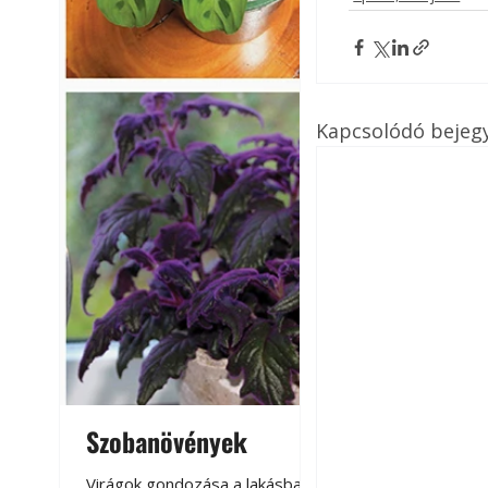
Kapcsolódó bejeg
Szobanövények
Virágoskert: k
teraszon, laká
Virágok gondozása a lakásban,