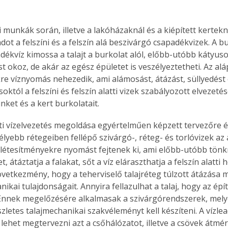
i munkák során, illetve a lakóházaknál és a kiépített kertek
ot a felszíni és a felszín alá beszivárgó csapadékvizek. A bu
dékvíz kimossa a talajt a burkolat alól, előbb-utóbb kátyuso
 okoz, de akár az egész épületet is veszélyeztetheti. Az alá
re víznyomás nehezedik, ami alámosást, átázást, süllyedést
októl a felszíni és felszín alatti vizek szabályozott elvezeté
nket és a kert burkolatait.
atti vízelvezetés megoldása egyértelműen képzett tervezőre és
mélyebb rétegeiben fellépő szivárgó-, réteg- és torlóvizek az
 létesítményekre nyomást fejtenek ki, ami előbb-utóbb tönkr
t, átáztatja a falakat, sőt a víz eláraszthatja a felszín alatti
vetkezmény, hogy a teherviselő talajréteg túlzott átázása m
kai tulajdonságait. Annyira fellazulhat a talaj, hogy az épí
. Ennek megelőzésére alkalmasak a szivárgórendszerek, mely
szletes talajmechanikai szakvéleményt kell készíteni. A vízle
lehet megtervezni azt a csőhálózatot, illetve a csövek átmér