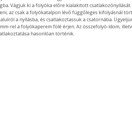
ba. Vágjuk ki a folyóka előre kialakított csatlakozónyílását.
. A
eni, az csak a folyókatalpon lévő függőleges kifolyásnál tör
megoldás,
alulról a nyílásba, és csatlakoztassuk a csatornába. Ügyeljü
 mm-rel a folyókaperem fölé érjen. Az összefolyó-idom, illet
atlakoztatása hasonlóan történik. 