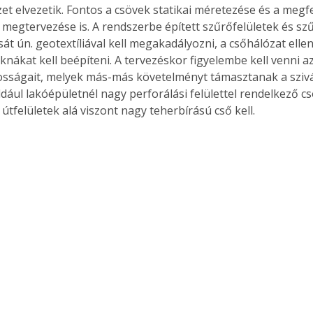
zet elvezetik. Fontos a csövek statikai méretezése és a megfe
megtervezése is. A rendszerbe épített szűrőfelületek és sz
át ún. geotextíliával kell megakadályozni, a csőhálózat elle
aknákat kell beépíteni. A tervezéskor figyelembe kell venni az
tosságait, melyek más-más követelményt támasztanak a sziv
dául lakóépületnél nagy perforálási felülettel rendelkező csö
 útfelületek alá viszont nagy teherbírású cső kell.