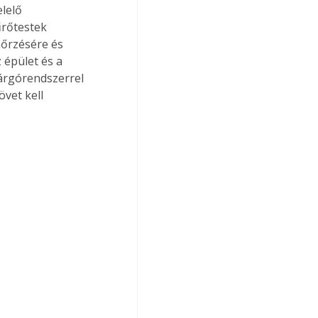
lelő 
űrőtestek 
nőrzésére és 
 épület és a 
árgórendszerrel 
vet kell 