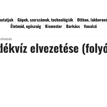
utatjuk
Gépek, szerszámok, technológiák
Otthon, lakberen
Életmód, egészség
Kismester
Barkács
Vonalzó
 olvasás
ékvíz elvezetése (foly