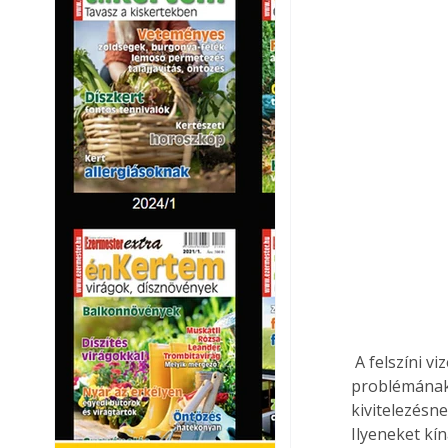
 A felszíni vizek alatt a burkolt felületekre hullott csapadékvizet értjük. Ennek a 
problémának
kivitelezésn
Ilyeneket kín