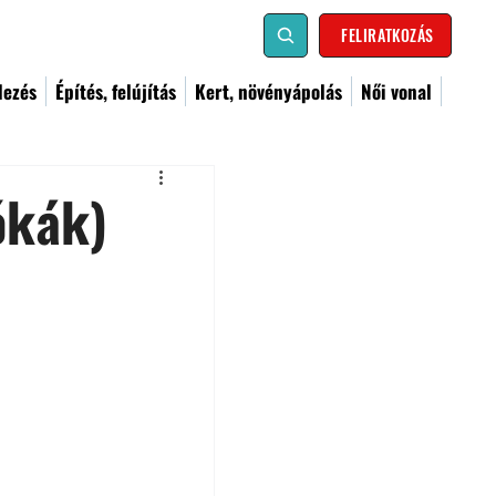
FELIRATKOZÁS
dezés
Építés, felújítás
Kert, növényápolás
Női vonal
ókák)