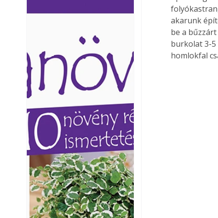
folyókastrang
Ezermester lapszámai. A
Ezermester lapszámai
akarunk épít
Laptapir kényelmes megoldás,
Laptapir kényelmes 
mert: – t
mert: – t
be a bűzzárt 
burkolat 3-5
homlokfal cs