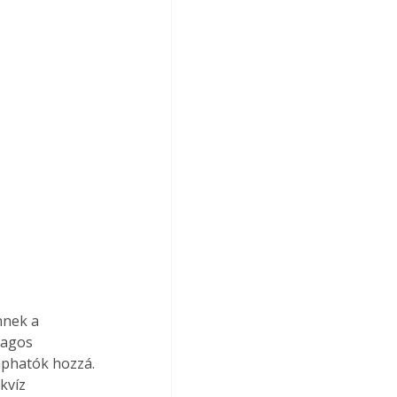
lagos 
aphatók hozzá. 
kvíz 