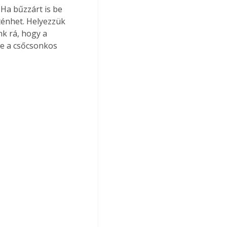
 Ha bűzzárt is be 
ténhet. Helyezzük 
nk rá, hogy a 
ve a csőcsonkos 