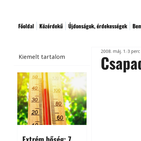
Főoldal
Közérdekű
Újdonságok, érdekességek
Bem
2008. máj. 1.
3 perc
Csapad
Kiemelt tartalom
Extrém hőség: 7