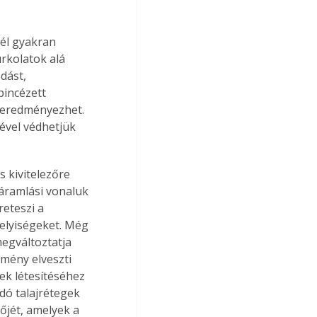
nél gyakran 
rkolatok alá 
dást, 
pincézett 
 eredményezhet. 
sével védhetjük 
 kivitelezőre 
 áramlási vonaluk 
eteszi a 
 helyiségeket. Még 
egváltoztatja 
tmény elveszti 
ek létesítéséhez 
adó talajrétegek 
őjét, amelyek a 