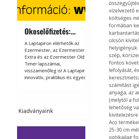
összegyűjtés
vízelvezető 
költséges mé
formában kel
Okoselőfizetés:
Okoselőfizetés
karbantartás
Ezermester Extra
olcsón kivit
A Laptapiron elérhetők az
A Laptapiron elérhető
helyigényük i
Ezermester, az Ezermester
Ezermester, az Ezer
szép, korsze
Extra és az Ezermester Old
Extra és az Ezermest
fontos követe
Timer lapszámai,
Timer lapszámai,
lefolyását, é
visszamenőleg is! A Laptapir új,
visszamenőleg is! A La
innovatív, praktikus és egyedi
innovatív, praktikus 
keresztmetsz
megoldás a nyomtatott
megoldás a nyomtato
számítást ig
magazinok digitális olvasására
magazinok digitális o
anyaga, az ad
számítógépen, okostelefonon
számítógépen, okost
(melytől a f
vagy táblagépen. Kényelmesen
vagy táblagépen. Ké
lehetőség van
Kiadványaink
az otthonában, útközben vagy
az otthonában, útköz
kivitelezésre
nyaralás, pihenés alatt is
nyaralás, pihenés alat
Aco termékeit
elérhetők lapszámaink. Bárhol,
elérhetők lapszámaink
25-30 cm mély
bármikor, akár külföldön élve
bármikor, akár külföld
optikailag f
vagy dolgozva is olvashatók az
vagy dolgozva is olv