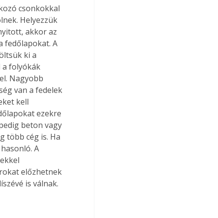
lakozó csonkokkal 
lölnek. Helyezzük 
yitott, akkor az 
 fedőlapokat. A 
öltsük ki a 
 a folyókák 
el. Nagyobb 
ség van a fedelek 
ket kell 
edőlapokat ezekre 
 pedig beton vagy 
g több cég is. Ha 
hasonló. A 
ekkel 
rokat előzhetnek 
szévé is válnak.