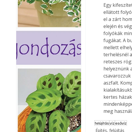
Egy kifeszít
ellátott foly
el a zárt hom
elején és vé
folyókák mind
fugákat. A b
mellett elhe
terhelésnél 
reteszes rögz
helyeznünk a
csavarozzuk 
aszfalt. Komp
kialakításuk
kertes házak
mindenképpen
meg használa
felújítás
víz
esővíz
Építés, felújítás