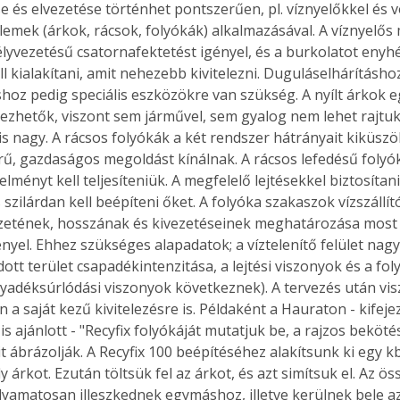
e és elvezetése történhet pontszerűen, pl. víznyelőkkel és v
elemek (árkok, rácsok, folyókák) alkalmazásával. A víznyelős
lyvezetésű csatornafektetést igényel, és a burkolatot enyhé
l kialakítani, amit nehezebb kivitelezni. Duguláselhárításhoz
Együtt jobban megéri!
hoz pedig speciális eszközökre van szükség. A nyílt árkok 
Bővebb információ itt!
elezhetők, viszont sem járművel, sem gyalog nem lehet rajtuk
k az
Együtt jobban megéri! A
s nagy. A rácsos folyókák a két rendszer hátrányait kiküszöb
mester
könyvek tetszőleges
rű, gazdaságos megoldást kínálnak. A rácsos lefedésű folyó
er Old
párosítással kedvezményes
lményt kell teljesíteniük. A megfelelő lejtésekkel biztosítani 
áron, 0 Ft postaköltséggel
s szilárdan kell beépíteni őket. A folyóka szakaszok vízszállít
ptapir új,
megrendelhetők!
és egyedi
etének, hosszának és kivezetéseinek meghatározása most i
tt
ényel. Ehhez szükséges alapadatok; a víztelenítő felület nagy
lvasására
ott terület csapadékintenzitása, a lejtési viszonyok és a fo
elefonon
olyadéksúrlódási viszonyok következnek). A tervezés után vi
nyelmesen
 a saját kezű kivitelezésre is. Példaként a Hauraton - kifeje
ben vagy
 is ajánlott - "Recyfix folyókáját mutatjuk be, a rajzos beköté
t is
 ábrázolják. A Recyfix 100 beépítéséhez alakítsunk ki egy kb
. Bárhol,
 árkot. Ezután töltsük fel az árkot, és azt simítsuk el. Az ö
ön élve
olyamatosan illeszkednek egymáshoz, illetve kerülnek bele az
ashatók az