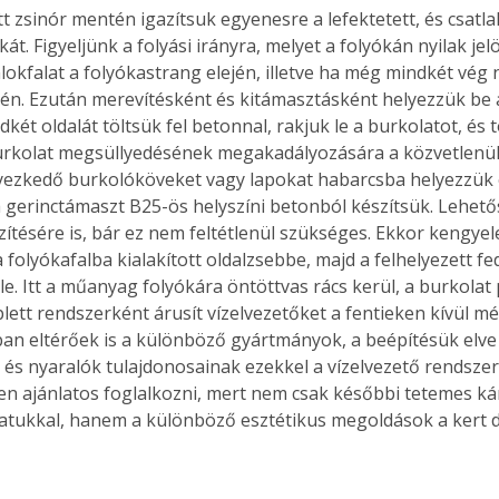
ett zsinór mentén igazítsuk egyenesre a lefektetett, és csat
ókát. Figyeljünk a folyási irányra, melyet a folyókán nyilak je
lokfalat a folyókastrang elején, illetve ha még mindkét vég n
gén. Ezután merevítésként és kitámasztásként helyezzük be a
két oldalát töltsük fel betonnal, rakjuk le a burkolatot, és t
urkolat megsüllyedésének megakadályozására a közvetlenül
lyezkedő burkolóköveket vagy lapokat habarcsba helyezzük 
a gerinctámaszt B25-ös helyszíni betonból készítsük. Lehető
ítésére is, bár ez nem feltétlenül szükséges. Ekkor kengyele
 folyókafalba kialakított oldalzsebbe, majd a felhelyezett f
le. Itt a műanyag folyókára öntöttvas rács kerül, a burkolat
lett rendszerként árusít vízelvezetőket a fentieken kívül mé
ban eltérőek is a különböző gyártmányok, a beépítésük elve 
 és nyaralók tulajdonosainak ezekkel a vízelvezető rendszer
 ajánlatos foglalkozni, mert nem csak későbbi tetemes ká
tukkal, hanem a különböző esztétikus megoldások a kert dí