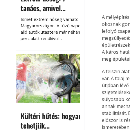
tanács, amivel
megóvhatjuk
A mélyépítés
Ismét extrém hőség várható
okoznak gond
autónkat a nyári
Magyarországon. A tűző napon
lefolyó csapa
álló autók utastere már néhány
károktól
megsüllyedést
perc alatt rendkívül
felmelegszik, és rövid időn belül
épületrészek
akár a 60-70 °C-ot is
A káros hatás
megközelítheti. Ez nemcsak a
meg épületei
beszállást teszi kellemetlenné,
hanem az autó állapotára és a
A felszín al
benne hagyott tárgyakra is
vár. A talaj 
káros hatással lehet. Néhány
útjában lévő
egyszerű óvintézkedéssel
szigeteléseke
azonban jelentősen
súlyosabb kö
csökkenthetjük a hőség káros
annak mechani
hatásait.
stabilitását
Kültéri hűtés: hogyan
először is ré
tehetjük
ismeretében 