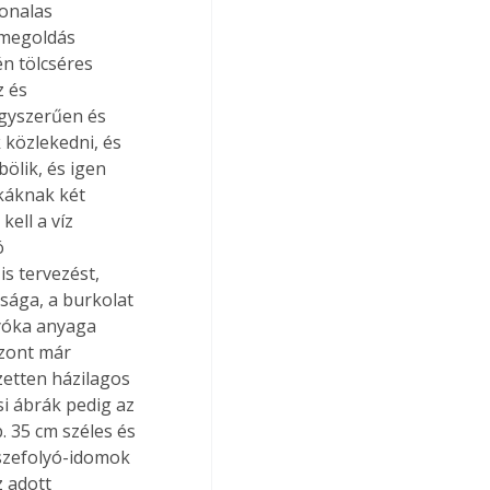
onalas 
 megoldás 
n tölcséres 
 és 
egyszerűen és 
 közlekedni, és 
ölik, és igen 
káknak két 
kell a víz 
ó 
s tervezést, 
sága, a burkolat 
lyóka anyaga 
szont már 
zetten házilagos 
si ábrák pedig az 
. 35 cm széles és 
sszefolyó-idomok 
 adott 