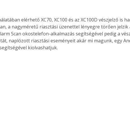
nálatában elérhető XC70, XC100 és az XC100D vészjelző is h
n, a nagyméretű riasztási üzenettel lényegre törően jelzik a
Alarm Scan okostelefon-alkalmazás segítségével pedig a vész
tát, naplózott riasztási eseményeit akár mi magunk, egy An
segítségével kiolvashatjuk.