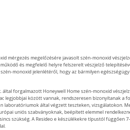
id mérgezés megelőzé­sé­re javasolt szén-monoxid vészjelző
működő és megfelelő helyre felszerelt vészjelző telepítésév
 szén-monoxid jelenlétéről, hogy az bármilyen egészségügyi
t. által forgalmazott Honeywell Home szén-monoxid vészjel
iac legjobbjai között vannak, rendszeresen bizonyítanak a 
en laboratóriumok által végzett teszteken, vizsgálatokon. M
rópai uniós szabványoknak, beépített elemmel rendelkezne
sincs szükség. A Resideo e készülékekre típustól függően 7-
al.