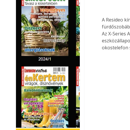
A Resideo kí
fürdőszobába
Az X-Series 
eszközállapo
okostelefon 