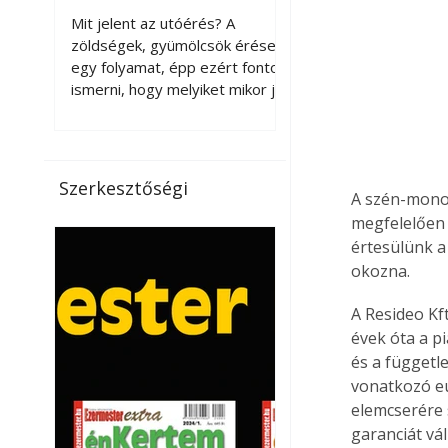
érnek tovább leszedés
Mit jelent az utóérés? A
után?
zöldségek, gyümölcsök érése
egy folyamat, épp ezért fontos
ismerni, hogy melyiket mikor jó
leszedni. Meg kell különböztetni
a gazdasági és a biológiai
érettséget. Például a
paradicsomot sokszor
Szerkesztőségi
A szén-monox
gazdasági érettségben, azaz
félig éretten szedik le, ezután
megfelelően 
utaztatják hosszan, és még
értesülünk a
pulton tartható kell legyen.
okozna.
Utóérik eközben, de nem lesz
olyan ízű, mint amit a saját
A Resideo Kf
kertünkben, biológiai
évek óta a p
érettségben szedünk le. Teljes
és a függetl
érettségben szedve nem
vonatkozó eu
tárolható h
elemcserére 
garanciát váll