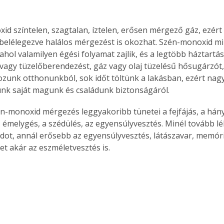
id színtelen, szagtalan, íztelen, erősen mérgező gáz, ezért
belélegezve halálos mérgezést is okozhat. Szén-monoxid m
 ahol valamilyen égési folyamat zajlik, és a legtöbb háztart
 vagy tüzelőberendezést, gáz vagy olaj tüzelésű hősugárzót,
zunk otthonunkból, sok időt töltünk a lakásban, ezért nag
nk saját magunk és családunk biztonságáról.
n-monoxid mérgezés leggyakoribb tünetei a fejfájás, a hány
z émelygés, a szédülés, az egyensúlyvesztés. Minél tovább lé
ot, annál erősebb az egyensúlyvesztés, látászavar, memóri
t akár az eszméletvesztés is.