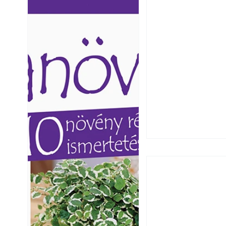
Ezermester lapszámai. A
Ezermester lapszámai
Laptapir kényelmes megoldás,
Laptapir kényelmes 
mert: – t
mert: – t