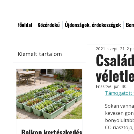
Főoldal
Közérdekű
Újdonságok, érdekességek
Bem
2021. szept. 21.
2 p
Család
Kiemelt tartalom
véletl
Frissítve:
jún. 30.
Támogatott 
Sokan vanna
kevesen gond
bonyolultabb
CO riasztója
Balkon kertészkedés