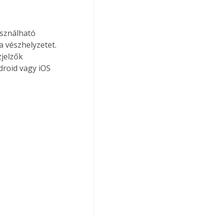
asználható 
 vészhelyzetet. 
jelzők 
droid vagy iOS 