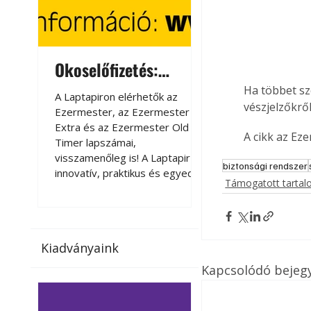
Okoselőfizetés:
Okoselőfizetés
Ezermester Extra
Ha többet sz
A Laptapiron elérhetők az
A Laptapiron elérhető
vészjelzőkrő
Ezermester, az Ezermester
Ezermester, az Ezer
Extra és az Ezermester Old
Extra és az Ezermest
A cikk az Ez
Timer lapszámai,
Timer lapszámai,
visszamenőleg is! A Laptapir új,
visszamenőleg is! A La
biztonsági rendszer
innovatív, praktikus és egyedi
innovatív, praktikus 
Támogatott tarta
megoldás a nyomtatott
megoldás a nyomtato
magazinok digitális olvasására
magazinok digitális o
számítógépen, okostelefonon
számítógépen, okost
vagy táblagépen. Kényelmesen
vagy táblagépen. Ké
Kiadványaink
az otthonában, útközben vagy
az otthonában, útköz
nyaralás, pihenés alatt is
nyaralás, pihenés alat
Kapcsolódó bejeg
elérhetők lapszámaink. Bárhol,
elérhetők lapszámaink
bármikor, akár külföldön élve
bármikor, akár külföld
vagy dolgozva is olvashatók az
vagy dolgozva is olv