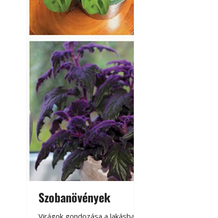
Szobanövények
Virágoskert: k
teraszon, laká
Virágok gondozása a lakásban,