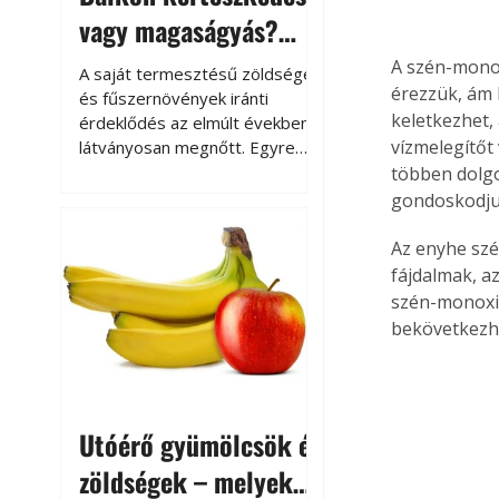
vagy magaságyás?
Helytakarékos
A szén-monox
A saját termesztésű zöldségek
érezzük, ám 
kertészkedés
és fűszernövények iránti
keletkezhet,
érdeklődés az elmúlt években
vízmelegítőt
látványosan megnőtt. Egyre
többen szeretnék tudni, honnan
többen dolgo
származik az élelmiszer az
gondoskodju
asztalukra, miközben a
kertészkedés sokak számára
Az enyhe szé
kikapcsolódást és feltöltődést
fájdalmak, a
is jelent.
szén-monoxid
bekövetkezhe
Utóérő gyümölcsök és
zöldségek – melyek