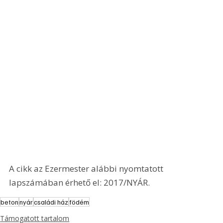
A cikk az Ezermester alábbi nyomtatott 
lapszámában érhető el: 2017/NYÁR.
beton
nyár
családi ház
födém
Támogatott tartalom