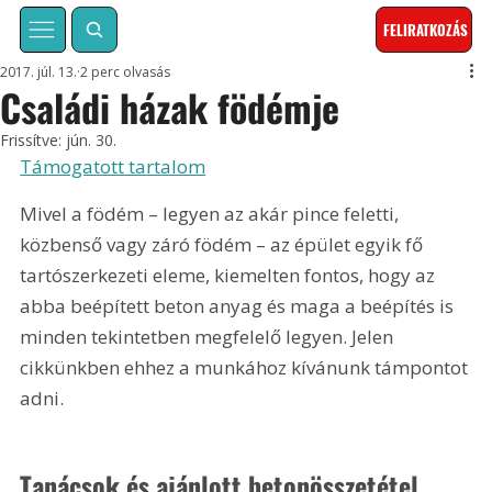
FELIRATKOZÁS
2017. júl. 13.
2 perc olvasás
Családi házak födémje
Frissítve:
jún. 30.
Támogatott tartalom
Mivel a födém – legyen az akár pince feletti, 
közbenső vagy záró födém – az épület egyik fő 
tartószerkezeti eleme, kiemelten fontos, hogy az 
abba beépített beton anyag és maga a beépítés is 
minden tekintetben megfelelő legyen. Jelen 
cikkünkben ehhez a munkához kívánunk támpontot 
adni.
Tanácsok és ajánlott betonösszetétel