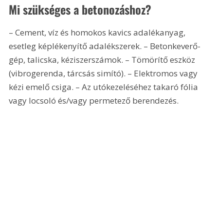
Mi szükséges a betonozáshoz?
– Cement, víz és homokos kavics adalékanyag, 
esetleg képlékenyítő adalékszerek. – Betonkeverő-
gép, talicska, kéziszerszámok. – Tömörítő eszköz 
(vibrogerenda, tárcsás simító). – Elektromos vagy 
kézi emelő csiga. – Az utókezeléséhez takaró fólia 
vagy locsoló és/vagy permetező berendezés.