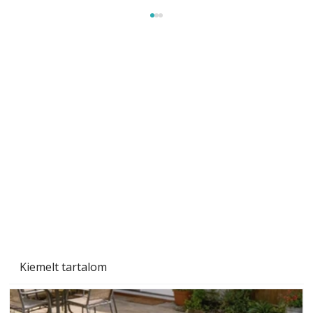
Tiszta homlokzat éveken át
Kiemelt tartalom