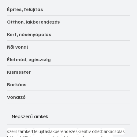
Építés, felújítás
Otthon, lakberendezés
Kert, növényápolás
Női vonal
Életmód, egészség
Kismester
Barkács
Vonalzó
Népszerű címkék
szerszám
kert
felújítás
lakberendezés
kreatív ötlet
barkácsolás