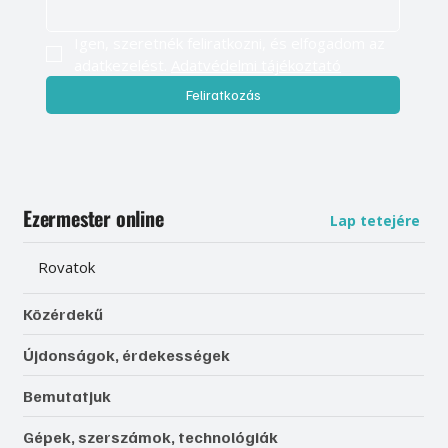
Igen, szeretnék feliratkozni, és elfogadom az 
adatkezelést. 
Adatvédelmi tájékoztató
Feliratkozás
Ezermester online
Lap tetejére
Rovatok
Közérdekű
Újdonságok, érdekességek
Bemutatjuk
Gépek, szerszámok, technológiák