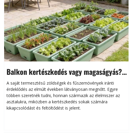
Balkon kertészkedés vagy magaságyás?
Helytakarékos kertészkedés
A saját termesztésű zöldségek és fűszernövények iránti
érdeklődés az elmúlt években látványosan megnőtt. Egyre
többen szeretnék tudni, honnan származik az élelmiszer az
l
asztalukra, miközben a kertészkedés sokak számára
kikapcsolódást és feltöltődést is jelent.
é
d