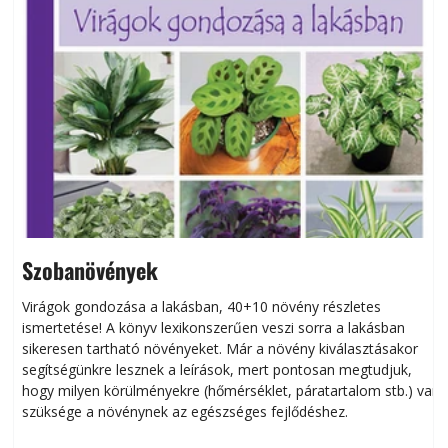
Szobanövények
Virágok gondozása a lakásban, 40+10 növény részletes
ismertetése! A könyv lexikonszerűen veszi sorra a lakásban
s
sikeresen tart­ha­tó növényeket. Már a növény kiválasztásakor
h
segítségünkre lesznek a leírások, mert pontosan megtudjuk,
k
hogy milyen körülményekre (hőmérséklet, páratartalom stb.) van
szüksége a növénynek az egészséges fejlődéshez.