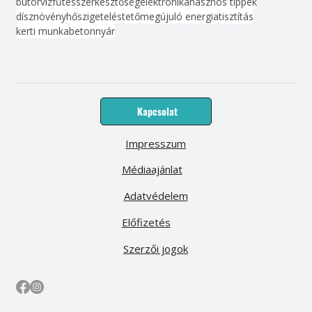
bútor
víz
fűtés
szerkesztőség
elektronika
hasznos tippek
dísznövény
hőszigetelés
tető
megújuló energia
tisztítás
kerti munka
beton
nyár
Kapcsolat
Impresszum
Médiaajánlat
Adatvédelem
Előfizetés
Szerzői jogok