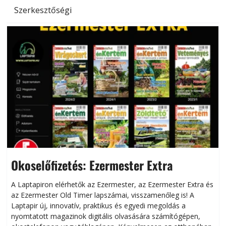
Szerkesztőségi
Okoselőfizetés: Ezermester Extra
A Laptapiron elérhetők az Ezermester, az Ezermester Extra és
az Ezermester Old Timer lapszámai, visszamenőleg is! A
Laptapir új, innovatív, praktikus és egyedi megoldás a
L
nyomtatott magazinok digitális olvasására számítógépen,