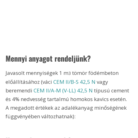
Mennyi anyagot rendeljünk?
Javasolt mennyiségek 1 m
 tömör födémbeton 
3
előállításához (váci 
CEM II/B-S 42,5 N
 vagy 
beremendi 
CEM II/A-M (V-LL) 42,5 N
 típusú cement 
és 4% nedvesség tartalmú homokos kavics esetén. 
A megadott értékek az adalékanyag minőségének 
függvényében változhatnak):