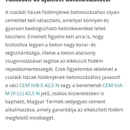
A családi házak födémjének betonozásához olyan 
cementet kell választani, amellyel könnyen és 
gyorsan bedolgozható betonkeveréket lehet 
készíteni. Emellett figyelni kell arra is, hogy 
biztosítva legyen a beton nagy korai- és 
végszilárdsága, illetve a beton alacsony 
zsugorodásával segítse az elkészült födém 
repedésmentességét. Ezek figyelembe vé­telével a 
családi házak födémjének betonozásához javasolt 
a váci 
CEM II/B-S 42,5 N
 vagy a beremendi 
CEM II/A-
M (V-LL) 42,5 N
 jelű, zsákos kiszerelésben is 
kapható, Magyar Termék védjegyes cement 
alkalmazása, amely garantálja az elkészített födém 
megfelelő minőségét.