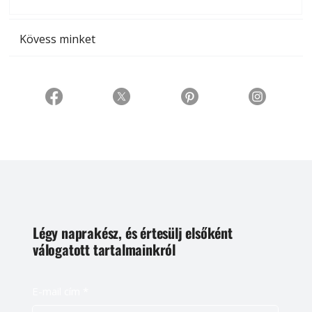
t
Kövess minket
Légy naprakész, és értesülj elsőként
válogatott tartalmainkról
E-mail cím
*