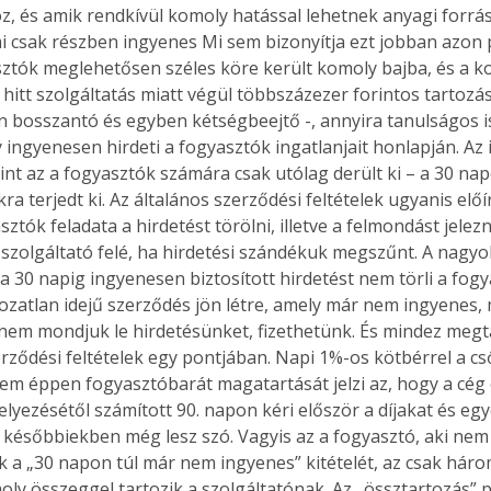
z, és amik rendkívül komoly hatással lehetnek anyagi forrás
i csak részben ingyenes Mi sem bizonyítja ezt jobban azon 
ztók meglehetősen széles köre került komoly bajba, és a k
hitt szolgáltatás miatt végül többszázezer forintos tartozás 
en bosszantó és egyben kétségbeejtő -, annyira tanulságos is
gy ingyenesen hirdeti a fogyasztók ingatlanjait honlapján. Az
nt az a fogyasztók számára csak utólag derült ki – a 30 nap
a terjedt ki. Az általános szerződési feltételek ugyanis elő
ztók feladata a hirdetést törölni, illetve a felmondást jelezni
szolgáltató felé, ha hirdetési szándékuk megszűnt. A nagyo
 30 napig ingyenesen biztosított hirdetést nem törli a fogy
ozatlan idejű szerződés jön létre, amely már nem ingyenes,
nem mondjuk le hirdetésünket, fizethetünk. És mindez megta
erződési feltételek egy pontjában. Napi 1%-os kötbérrel a cső
nem éppen fogyasztóbarát magatartását jelzi az, hogy a cég
elyezésétől számított 90. napon kéri először a díjakat és eg
 későbbiekben még lesz szó. Vagyis az a fogyasztó, aki nem 
 a „30 napon túl már nem ingyenes” kitételét, az csak hár
oly összeggel tartozik a szolgáltatónak. Az „össztartozás” p