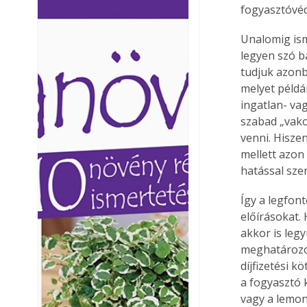
fogyasztóvéd
Ezermester lapszámai. A
Ezermester lapszámai
Laptapir kényelmes megoldás,
Laptapir kényelmes 
Unalomig isme
mert: – t
mert: – t
legyen szó b
tudjuk azonba
melyet példá
ingatlan- va
szabad „vakon
venni. Hisze
mellett azon
hatással sze
Így a legfont
előírásokat.
akkor is leg
meghatározot
díjfizetési 
a fogyasztó k
vagy a lemond