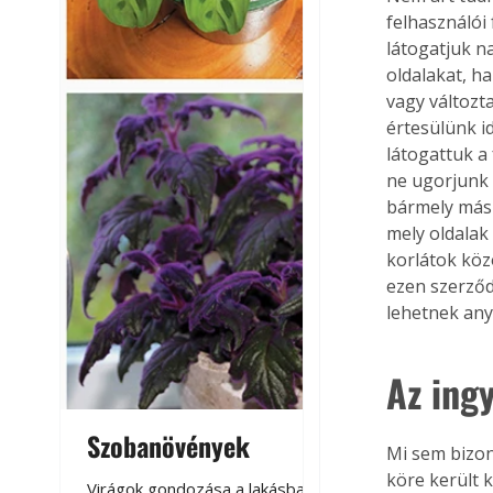
felhasználói
látogatjuk n
oldalakat, ha
vagy változt
értesülünk i
látogattuk a 
ne ugorjunk 
bármely más 
mely oldalak 
korlátok köz
ezen szerződ
lehetnek any
Az ing
Szobanövények
Virágoskert: k
Mi sem bizon
teraszon, laká
köre került 
Virágok gondozása a lakásban,