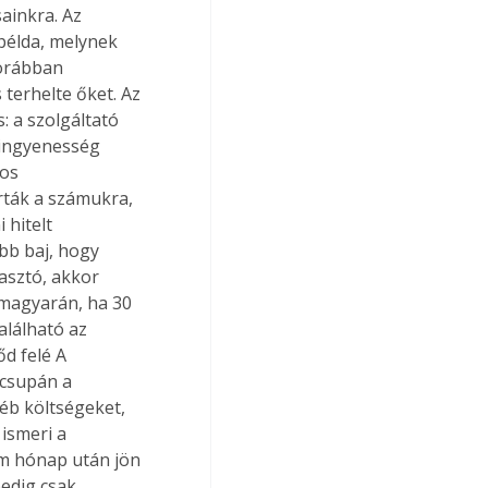
ainkra. Az 
példa, melynek 
orábban 
terhelte őket. Az 
: a szolgáltató 
 ingyenesség 
os 
írták a számukra, 
 hitelt 
bb baj, hogy 
asztó, akkor 
 magyarán, ha 30 
lálható az 
d felé A 
 csupán a 
yéb költségeket, 
ismeri a 
om hónap után jön 
edig csak 