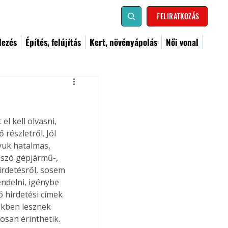
FELIRATKOZÁS
dezés
Építés, felújítás
Kert, növényápolás
Női vonal
l kell olvasni, 
észletről. Jól 
lyuk hatalmas, 
 szó gépjármű-, 
irdetésről, sosem 
endelni, igénybe 
ó hirdetési címek 
ékben lesznek 
san érinthetik. 