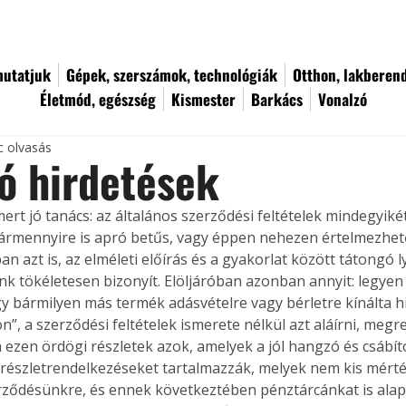
utatjuk
Gépek, szerszámok, technológiák
Otthon, lakberen
Életmód, egészség
Kismester
Barkács
Vonalzó
c olvasás
ó hirdetések
rt jó tanács: az általános szerződési feltételek mindegyikét e
ármennyire is apró betűs, vagy éppen nehezen értelmezhető r
n azt is, az elméleti előírás és a gyakorlat között tátongó 
nk tökéletesen bizonyít. Elöljáróban azonban annyit: legyen
gy bármilyen más termék adásvételre vagy bérletre kínálta h
”, a szerződési feltételek ismerete nélkül azt aláírni, megr
n ezen ördögi részletek azok, amelyek a jól hangzó és csábít
 részletrendelkezéseket tartalmazzák, melyek nem kis mért
rződésünkre, és ennek következtében pénztárcánkat is alapo