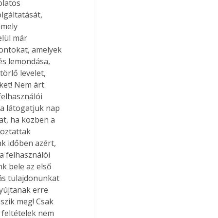
olatos 
lgáltatását, 
amely 
lül már 
pontokat, amelyek 
tés lemondása, 
örlő levelet, 
ket! Nem árt 
elhasználói 
a látogatjuk nap 
at, ha közben a 
toztattak 
k időben azért, 
 felhasználói 
nk bele az első 
s tulajdonunkat 
yújtanak erre 
eszik meg! Csak 
 feltételek nem 