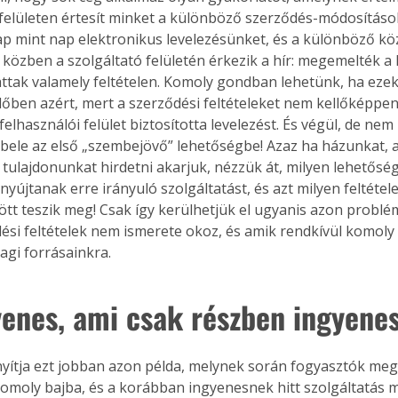
 felületen értesít minket a különböző szerződés-módosítások
ap mint nap elektronikus levelezésünket, és a különböző kö
 közben a szolgáltató felületén érkezik a hír: megemelték a hi
attak valamely feltételen. Komoly gondban lehetünk, ha eze
dőben azért, mert a szerződési feltételeket nem kellőképpe
felhasználói felület biztosította levelezést. És végül, de nem
bele az első „szembejövő” lehetőségbe! Azaz ha házunkat, 
tulajdonunkat hirdetni akarjuk, nézzük át, milyen lehetősé
nyújtanak erre irányuló szolgáltatást, és azt milyen feltétele
ött teszik meg! Csak így kerülhetjük el ugyanis azon problé
ési feltételek nem ismerete okoz, és amik rendkívül komoly 
agi forrásainkra.
yenes, ami csak részben ingyene
ertben,
Gyógyító növények: a
yítja ezt jobban azon példa, melynek során fogyasztók meg
sban
természet kincsei az
komoly bajba, és a korábban ingyenesnek hitt szolgáltatás m