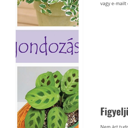
vagy e-mailt 
Figyel
Nem árt tudn