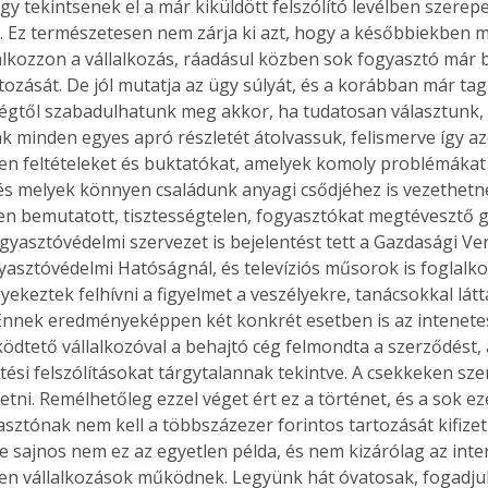
gy tekintsenek el a már kiküldött felszólító levélben szerepe
l. Ez természetesen nem zárja ki azt, hogy a későbbiekben 
lkozzon a vállalkozás, ráadásul közben sok fogyasztó már be
ozását. De jól mutatja az ügy súlyát, és a korábban már tagla
Együtt jobban megéri!
égtől szabadulhatunk meg akkor, ha tudatosan választunk, 
Bővebb információ itt!
k minden egyes apró részletét átolvassuk, felismerve így a
k az
Együtt jobban megéri! A
len feltételeket és buktatókat, amelyek komoly problémáka
mester
könyvek tetszőleges
s melyek könnyen családunk anyagi csődjéhez is vezethetne
er Old
párosítással kedvezményes
en bemutatott, tisztességtelen, fogyasztókat megtévesztő g
áron, 0 Ft postaköltséggel
gyasztóvédelmi szervezet is bejelentést tett a Gazdasági Ver
ptapir új,
megrendelhetők!
asztóvédelmi Hatóságnál, és televíziós műsorok is foglalkoz
és egyedi
gyekeztek felhívni a figyelmet a veszélyekre, tanácsokkal láttá
tt
lvasására
Ennek eredményeképpen két konkrét esetben is az intenetes
elefonon
ködtető vállalkozóval a behajtó cég felmondta a szerződést,
nyelmesen
etési felszólításokat tárgytalannak tekintve. A csekkeken sz
ben vagy
zetni. Remélhetőleg ezzel véget ért ez a történet, és a sok ez
t is
asztónak nem kell a többszázezer forintos tartozását kifizetn
. Bárhol,
 sajnos nem ez az egyetlen példa, és nem kizárólag az inte
ön élve
len vállalkozások működnek. Legyünk hát óvatosak, fogadju
ashatók az