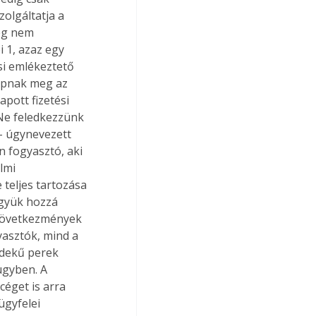
olgáltatja a 
még nem 
 1, azaz egy 
si emlékeztető 
kapnak meg az 
pott fizetési 
 Ne feledkezzünk 
 – úgynevezett 
n fogyasztó, aki 
lmi 
 teljes tartozása 
együk hozzá 
 következmények 
yasztók, mind a 
rdekű perek 
ügyben. A 
éget is arra 
ügyfelei 