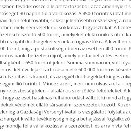
észben tevődik össze a lejárt tartozásból, azaz amennyiért sz
hetőséget 30 napon túl a vállalkozás. A 4500 forintos (áfát 
avi díjon felül további, sokkal jelentősebb részösszeg a napi
ötbér, mely nem véletlenül sokkolta a fogyasztókat. A fizeté
 fizetési felszólító 500 forint, amelyeket elektronikus úton 
abb és újabb költségeket vernek a fogyasztókra A levélben ka
1000 forint, míg a postaköltség ebben az esetben 400 forint.
intos banki befizetési díjról, amely postai befizetés esetén
öltségként – 650 forintot jelent. Summa summarum; volt olya
intos, két éve lejárt tartozása mellé 600 000 forintos késede
i felszólítást is kapott, és az egyéb költségekkel kiegészülve
z egymillió forintot. Mindez azért, mert nem olvasta el a – t
nyire tisztességtelen – általános szerződési feltételeket. A
, hogy az eset hatalmas felháborodást váltott ki mind a fog
rdekek védelmét ellátó társadalmi szervezetek között. Közé
jelenleg a Gazdasági Versenyhivatal is vizsgálatot folytat az 
szhangot kiváltó tevékenység még a behajtással foglalkozó c
gy mondja fel a vállalkozással a szerződést, és arra hívta fel 