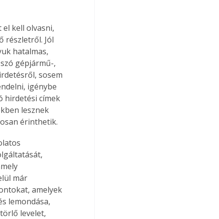
l kell olvasni, 
észletről. Jól 
lyuk hatalmas, 
 szó gépjármű-, 
irdetésről, sosem 
endelni, igénybe 
ó hirdetési címek 
ékben lesznek 
osan érinthetik.
olatos 
lgáltatását, 
amely 
lül már 
pontokat, amelyek 
tés lemondása, 
örlő levelet, 