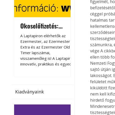
figyelmét, ho
befizetésétő
céggel próbá
hatalmas tart
Okoselőfizetés:
Okoselőfizetés
kellemetlens
Ezermester Extra
szerződésein
A Laptapiron elérhetők az
A Laptapiron elérhető
tisztességte
Ezermester, az Ezermester
Ezermester, az Ezer
számunkra, é
Extra és az Ezermester Old
Extra és az Ezermest
vége A cikkb
Timer lapszámai,
Timer lapszámai,
ellen több fo
visszamenőleg is! A Laptapir új,
visszamenőleg is! A La
Nemzeti Fogy
innovatív, praktikus és egyedi
innovatív, praktikus 
sajtó útján i
megoldás a nyomtatott
megoldás a nyomtato
magazinok digitális olvasására
magazinok digitális o
lakosságot. 
számítógépen, okostelefonon
számítógépen, okost
felületet mű
vagy táblagépen. Kényelmesen
vagy táblagépen. Ké
kiküldött fiz
Kiadványaink
az otthonában, útközben vagy
az otthonában, útköz
nem kell kifi
nyaralás, pihenés alatt is
nyaralás, pihenés alat
hirdető fogy
elérhetők lapszámaink. Bárhol,
elérhetők lapszámaink
Mindenesetre
bármikor, akár külföldön élve
bármikor, akár külföld
tisztességte
vagy dolgozva is olvashatók az
vagy dolgozva is olv