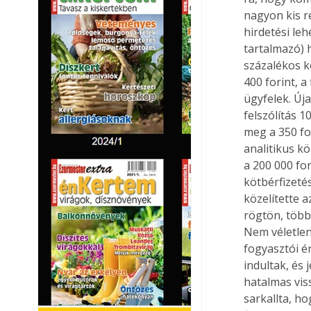
nagyon kis r
hirdetési le
tartalmazó) h
százalékos k
400 forint, a
ügyfelek. Új
felszólítás 
meg a 350 for
analitikus k
a 200 000 for
kötbérfizetés
közelítette a
rögtön, több
Nem véletlen
fogyasztói é
indultak, és 
hatalmas vis
sarkallta, ho