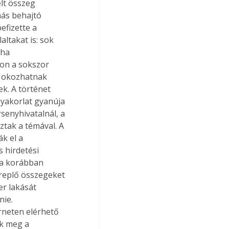
lt összeg 
más behajtó 
fizette a 
ltakat is: sok 
ha 
zon a sokszor 
t okozhatnak 
k. A történet 
yakorlat gyanúja 
senyhivatalnál, a 
tak a témával. A 
k el a 
 hirdetési 
 a korábban 
ereplő összegeket 
er lakását 
ie. 
rneten elérhető 
k meg a 