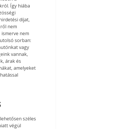
ról. Így hiába 
zösségi 
rdetési díjat, 
kről nem 
n ismerve nem 
 utolsó sorban: 
autónkat vagy 
geink vannak, 
k, árak és 
mákat, amelyeket 
hatással 
s
lehetősen széles 
iatt végül 