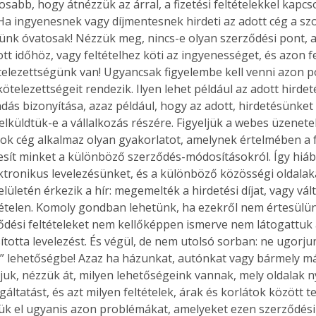
osabb, hogy átnézzük az árral, a fizetési feltételekkel kapcs
 Ha ingyenesnek vagy díjmentesnek hirdeti az adott cég a szo
yünk óvatosak! Nézzük meg, nincs-e olyan szerződési pont, 
t időhöz, vagy feltételhez köti az ingyenességet, és azon fe
kötelezettségünk van! Ugyancsak figyelembe kell venni azon 
ötelezettségeit rendezik. Ilyen lehet például az adott hirde
ás bizonyítása, azaz például, hogy az adott, hirdetésünket t
 elküldtük-e a vállalkozás részére. Figyeljük a webes üzenete
sok cég alkalmaz olyan gyakorlatot, amelynek értelmében a f
tesít minket a különböző szerződés-módosításokról. Így hiáb
ktronikus levelezésünket, és a különböző közösségi oldalak
elületén érkezik a hír: megemelték a hirdetési díjat, vagy vál
tételen. Komoly gondban lehetünk, ha ezekről nem értesülün
ődési feltételeket nem kellőképpen ismerve nem látogattuk a
sította levelezést. És végül, de nem utolsó sorban: ne ugorju
 lehetőségbe! Azaz ha házunkat, autónkat vagy bármely má
rjuk, nézzük át, milyen lehetőségeink vannak, mely oldalak n
gáltatást, és azt milyen feltételek, árak és korlátok között t
jük el ugyanis azon problémákat, amelyeket ezen szerződési