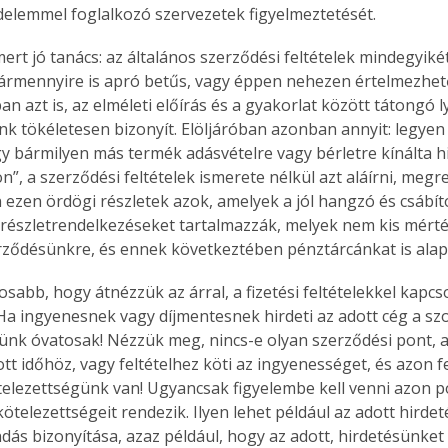
elemmel foglalkozó szervezetek figyelmeztetését.
. A
megoldás,
rt jó tanács: az általános szerződési feltételek mindegyikét e
ármennyire is apró betűs, vagy éppen nehezen értelmezhető r
n azt is, az elméleti előírás és a gyakorlat között tátongó 
nk tökéletesen bizonyít. Elöljáróban azonban annyit: legyen
gy bármilyen más termék adásvételre vagy bérletre kínálta h
”, a szerződési feltételek ismerete nélkül azt aláírni, megr
n ezen ördögi részletek azok, amelyek a jól hangzó és csábít
 részletrendelkezéseket tartalmazzák, melyek nem kis mért
rződésünkre, és ennek következtében pénztárcánkat is alap
osabb, hogy átnézzük az árral, a fizetési feltételekkel kapcs
 Ha ingyenesnek vagy díjmentesnek hirdeti az adott cég a szo
yünk óvatosak! Nézzük meg, nincs-e olyan szerződési pont, 
t időhöz, vagy feltételhez köti az ingyenességet, és azon fe
kötelezettségünk van! Ugyancsak figyelembe kell venni azon 
ötelezettségeit rendezik. Ilyen lehet például az adott hirde
ás bizonyítása, azaz például, hogy az adott, hirdetésünket t