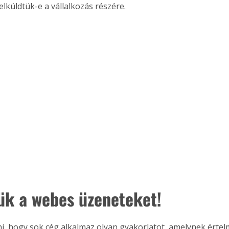
elküldtük-e a vállalkozás részére.
jük a webes üzeneteket!
i, hogy sok cég alkalmaz olyan gyakorlatot, amelynek érte