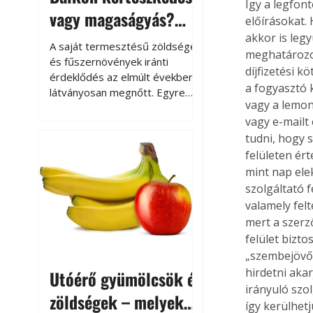
Így a legfont
vagy magaságyás?
előírásokat.
Helytakarékos
akkor is leg
A saját termesztésű zöldségek
meghatározot
kertészkedés
és fűszernövények iránti
díjfizetési 
érdeklődés az elmúlt években
a fogyasztó k
látványosan megnőtt. Egyre
vagy a lemond
többen szeretnék tudni, honnan
vagy e-mailt
származik az élelmiszer az
tudni, hogy 
asztalukra, miközben a
kertészkedés sokak számára
felületen ér
kikapcsolódást és feltöltődést
mint nap ele
is jelent.
szolgáltató f
valamely fel
mert a szerz
felület bizto
„szembejövő”
hirdetni aka
Utóérő gyümölcsök és
irányuló szol
zöldségek – melyek
így kerülhet