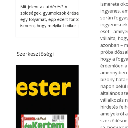
érnek tovább leszedés
ismerete oko
Mit jelent az utóérés? A
ingyenes, am
után?
zöldségek, gyümölcsök érése
során fogyas
egy folyamat, épp ezért fontos
ingyenesnek 
ismerni, hogy melyiket mikor jó
eset - amily
leszedni. Meg kell különböztetni
a gazdasági és a biológiai
vállalta, ho
érettséget. Például a
azonban – mi
paradicsomot sokszor
próbaidőszakr
Szerkesztőségi
gazdasági érettségben, azaz
hogy a fogyas
félig éretten szedik le, ezután
érdemlően a 
utaztatják hosszan, és még
amennyiben a
pulton tartható kell legyen.
bizony határ
Utóérik eközben, de nem lesz
napon belül 
olyan ízű, mint amit a saját
általános sz
kertünkben, biológiai
vállalkozás 
érettségben szedünk le. Teljes
hirdetés felh
érettségben szedve nem
tárolható h
amelyekről a
szerződésnek
rá, hogy kom