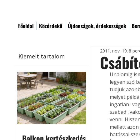
Főoldal
Közérdekű
Újdonságok, érdekességek
Bem
2011. nov. 19.
8 per
Csábít
Kiemelt tartalom
Unalomig isme
legyen szó b
tudjuk azonba
melyet példá
ingatlan- va
szabad „vakon
venni. Hisze
mellett azon
hatással sze
Balkon kertészkedés