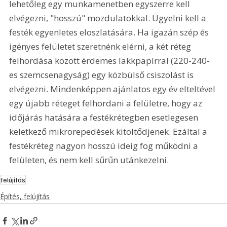
lehetőleg egy munkamenetben egyszerre kell 
elvégezni, "hosszú" mozdulatokkal. Ügyelni kell a 
festék egyenletes eloszlatására. Ha igazán szép és 
igényes felületet szeretnénk elérni, a két réteg 
felhordása között érdemes lakkpapírral (220-240-
es szemcsenagyság) egy közbülső csiszolást is 
elvégezni. Mindenképpen ajánlatos egy év elteltével 
egy újabb réteget felhordani a felületre, hogy az 
időjárás hatására a festékrétegben esetlegesen 
keletkező mikrorepedések kitöltődjenek. Ezáltal a 
festékréteg nagyon hosszú ideig fog működni a 
felületen, és nem kell sűrűn utánkezelni. 
felújítás
Építés, felújítás