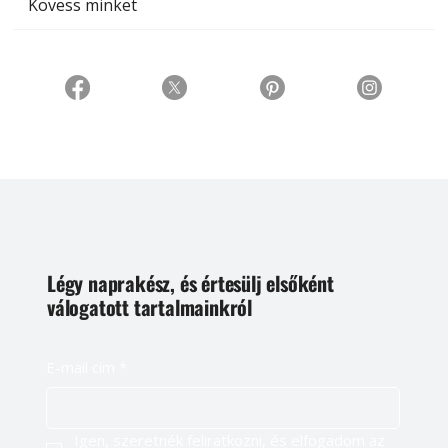
Kövess minket
Légy naprakész, és értesülj elsőként
válogatott tartalmainkról
E-mail cím
*
Igen, szeretnék feliratkozni, és elfogadom az 