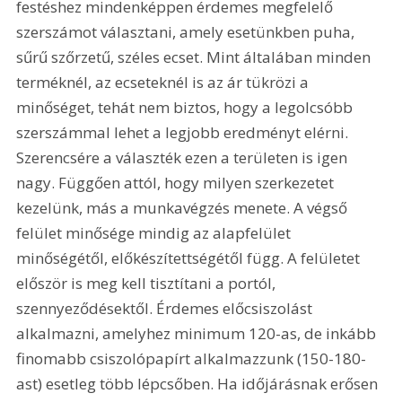
festéshez mindenképpen érdemes megfelelő 
szerszámot választani, amely esetünkben puha, 
sűrű szőrzetű, széles ecset. Mint általában minden 
terméknél, az ecseteknél is az ár tükrözi a 
minőséget, tehát nem biztos, hogy a legolcsóbb 
szerszámmal lehet a legjobb eredményt elérni. 
Szerencsére a választék ezen a területen is igen 
nagy. Függően attól, hogy milyen szerkezetet 
kezelünk, más a munkavégzés menete. A végső 
felület minősége mindig az alapfelület 
minőségétől, előkészítettségétől függ. A felületet 
először is meg kell tisztítani a portól, 
szennyeződésektől. Érdemes előcsiszolást 
alkalmazni, amelyhez minimum 120-as, de inkább 
finomabb csiszolópapírt alkalmazzunk (150-180-
ast) esetleg több lépcsőben. Ha időjárásnak erősen 