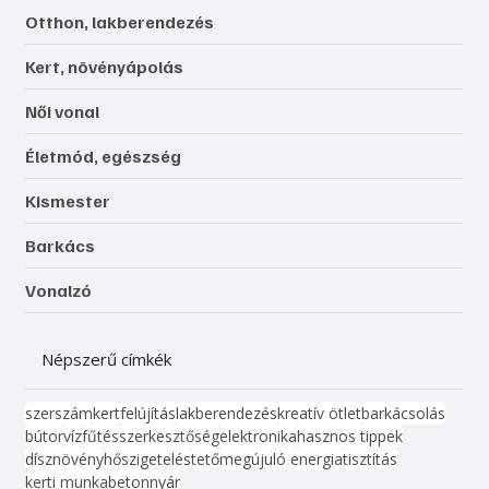
Otthon, lakberendezés
Kert, növényápolás
Női vonal
Életmód, egészség
Kismester
Barkács
Vonalzó
Népszerű címkék
szerszám
kert
felújítás
lakberendezés
kreatív ötlet
barkácsolás
bútor
víz
fűtés
szerkesztőség
elektronika
hasznos tippek
dísznövény
hőszigetelés
tető
megújuló energia
tisztítás
kerti munka
beton
nyár