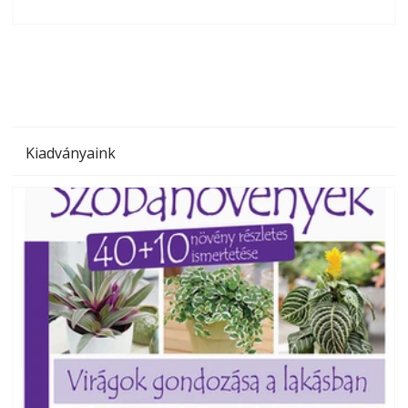
olvashatók az Ezermester lapszámai. A Laptapir kényelmes
megoldás, mert: – t
Kiadványaink