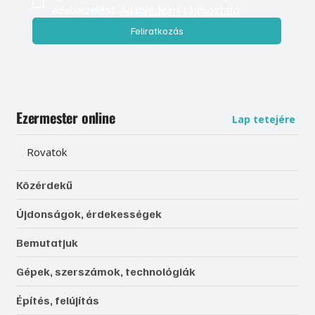
adatkezelést. 
Adatvédelmi tájékoztató
Feliratkozás
Ezermester online
Lap tetejére
Rovatok
Közérdekű
Újdonságok, érdekességek
Bemutatjuk
Gépek, szerszámok, technológiák
Építés, felújítás