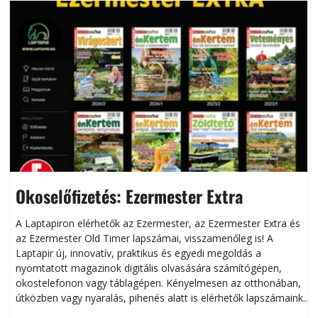
Okoselőfizetés: Ezermester Extra
A Laptapiron elérhetők az Ezermester, az Ezermester Extra és
az Ezermester Old Timer lapszámai, visszamenőleg is! A
Laptapir új, innovatív, praktikus és egyedi megoldás a
L
nyomtatott magazinok digitális olvasására számítógépen,
okostelefonon vagy táblagépen. Kényelmesen az otthonában,
útközben vagy nyaralás, pihenés alatt is elérhetők lapszámaink.
ú
Bárhol, bármikor, akár külföldön élve vagy dolgozva is
B