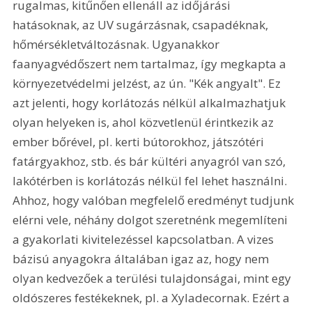
rugalmas, kitűnően ellenáll az időjárási 
hatásoknak, az UV sugárzásnak, csapadéknak, 
hőmérsékletváltozásnak. Ugyanakkor 
faanyagvédőszert nem tartalmaz, így megkapta a 
környezetvédelmi jelzést, az ún. "Kék angyalt". Ez 
azt jelenti, hogy korlátozás nélkül alkalmazhatjuk 
olyan helyeken is, ahol közvetlenül érintkezik az 
ember bőrével, pl. kerti bútorokhoz, játszótéri 
fatárgyakhoz, stb. és bár kültéri anyagról van szó, 
lakótérben is korlátozás nélkül fel lehet használni. 
Ahhoz, hogy valóban megfelelő eredményt tudjunk 
elérni vele, néhány dolgot szeretnénk megemlíteni 
a gyakorlati kivitelezéssel kapcsolatban. A vizes 
bázisú anyagokra általában igaz az, hogy nem 
olyan kedvezőek a terülési tulajdonságai, mint egy 
oldószeres festékeknek, pl. a Xyladecornak. Ezért a 