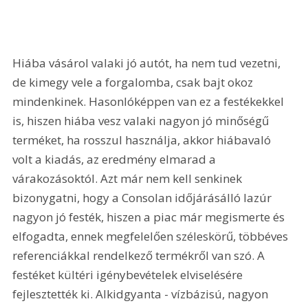
Hiába vásárol valaki jó autót, ha nem tud vezetni, 
de kimegy vele a forgalomba, csak bajt okoz 
mindenkinek. Hasonlóképpen van ez a festékekkel 
is, hiszen hiába vesz valaki nagyon jó minőségű 
terméket, ha rosszul használja, akkor hiábavaló 
volt a kiadás, az eredmény elmarad a 
várakozásoktól. Azt már nem kell senkinek 
bizonygatni, hogy a Consolan időjárásálló lazúr 
nagyon jó festék, hiszen a piac már megismerte és 
elfogadta, ennek megfelelően széleskörű, többéves 
referenciákkal rendelkező termékről van szó. A 
festéket kültéri igénybevételek elviselésére 
fejlesztették ki. Alkidgyanta - vízbázisú, nagyon 