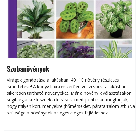
Szobanövények
Virágok gondozása a lakásban, 40+10 növény részletes
ismertetése! A könyv lexikonszerűen veszi sorra a lakásban
s
sikeresen tart­ha­tó növényeket. Már a növény kiválasztásakor
h
segítségünkre lesznek a leírások, mert pontosan megtudjuk,
k
hogy milyen körülményekre (hőmérséklet, páratartalom stb.) van
szüksége a növénynek az egészséges fejlődéshez.
t