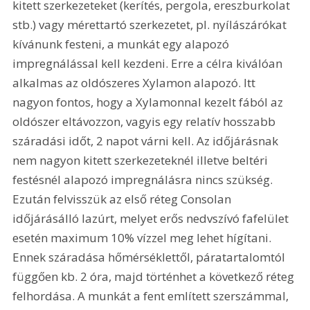
kitett szerkezeteket (kerítés, pergola, ereszburkolat 
stb.) vagy mérettartó szerkezetet, pl. nyílászárókat 
kívánunk festeni, a munkát egy alapozó 
impregnálással kell kezdeni. Erre a célra kiválóan 
alkalmas az oldószeres Xylamon alapozó. Itt 
nagyon fontos, hogy a Xylamonnal kezelt fából az 
oldószer eltávozzon, vagyis egy relatív hosszabb 
száradási időt, 2 napot várni kell. Az időjárásnak 
nem nagyon kitett szerkezeteknél illetve beltéri 
festésnél alapozó impregnálásra nincs szükség. 
Ezután felvisszük az első réteg Consolan 
időjárásálló lazúrt, melyet erős nedvszívó fafelület 
esetén maximum 10% vízzel meg lehet hígítani. 
Ennek száradása hőmérséklettől, páratartalomtól 
függően kb. 2 óra, majd történhet a következő réteg 
felhordása. A munkát a fent említett szerszámmal, 