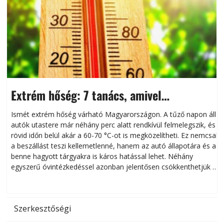
Extrém hőség: 7 tanács, amivel
megóvhatjuk autónkat a nyári károktól
Ismét extrém hőség várható Magyarországon. A tűző napon álló
autók utastere már néhány perc alatt rendkívül felmelegszik, és
rövid időn belül akár a 60-70 °C-ot is megközelítheti. Ez nemcsak
n
a beszállást teszi kellemetlenné, hanem az autó állapotára és a
benne hagyott tárgyakra is káros hatással lehet. Néhány
egyszerű óvintézkedéssel azonban jelentősen csökkenthetjük a
hőség káros hatásait.
l
Szerkesztőségi