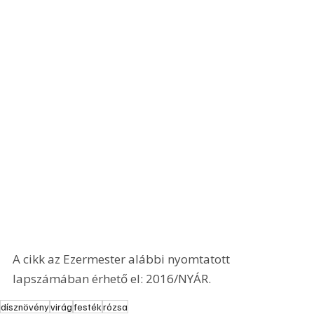
A cikk az Ezermester alábbi nyomtatott 
lapszámában érhető el: 2016/NYÁR.
dísznövény
virág
festék
rózsa