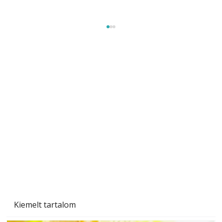
Tiszta homlokzat éveken át
Kiemelt tartalom