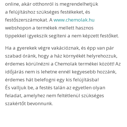
online, akár otthonról is megrendelhetjük 
a felújításhoz szükséges festékeket, és 
festőszerszámokat. A 
www.chemolak.hu
webshopon a termékek mellett hasznos 
tippekkel igyekszik segíteni a nem képzett festőket.
Ha a gyerekek végre vakációznak, és épp van pár 
szabad óránk, hogy a ház környékét helyrehozzuk, 
érdemes körülnézni a Chemolak termékei között! Az 
időjárás nem is lehetne ennél kegyesebb hozzánk, 
érdemes hát belefogni egy kis felújításba! 
És valljuk be, a festés talán az egyetlen olyan 
feladat, amelyhez nem feltétlenül szükséges 
szakértőt bevonnunk.