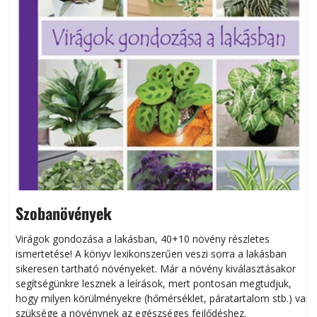
Szobanövények
Virágok gondozása a lakásban, 40+10 növény részletes
ismertetése! A könyv lexikonszerűen veszi sorra a lakásban
s
sikeresen tart­ha­tó növényeket. Már a növény kiválasztásakor
h
segítségünkre lesznek a leírások, mert pontosan megtudjuk,
k
hogy milyen körülményekre (hőmérséklet, páratartalom stb.) van
szüksége a növénynek az egészséges fejlődéshez.