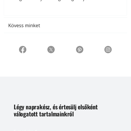
t
Kövess minket
Légy naprakész, és értesülj elsőként
válogatott tartalmainkról