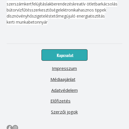
szerszám
kert
felújítás
lakberendezés
kreatív ötlet
barkácsolás
bútor
víz
fűtés
szerkesztőség
elektronika
hasznos tippek
dísznövény
hőszigetelés
tető
megújuló energia
tisztítás
kerti munka
beton
nyár
Kapcsolat
Impresszum
Médiaajánlat
Adatvédelem
Előfizetés
Szerzői jogok