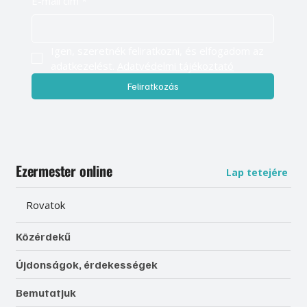
E-mail cím
*
Igen, szeretnék feliratkozni, és elfogadom az 
adatkezelést. 
Adatvédelmi tájékoztató
Feliratkozás
Ezermester online
Lap tetejére
Rovatok
Közérdekű
Újdonságok, érdekességek
Bemutatjuk