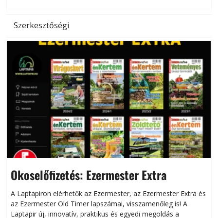
l
Szerkesztőségi
Okoselőfizetés: Ezermester Extra
A Laptapiron elérhetők az Ezermester, az Ezermester Extra és
az Ezermester Old Timer lapszámai, visszamenőleg is! A
Laptapir új, innovatív, praktikus és egyedi megoldás a
L