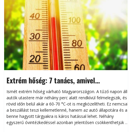
Extrém hőség: 7 tanács, amivel
megóvhatjuk autónkat a nyári károktól
Ismét extrém hőség várható Magyarországon. A tűző napon álló
autók utastere már néhány perc alatt rendkívül felmelegszik, és
rövid időn belül akár a 60-70 °C-ot is megközelítheti. Ez nemcsak
n
a beszállást teszi kellemetlenné, hanem az autó állapotára és a
benne hagyott tárgyakra is káros hatással lehet. Néhány
egyszerű óvintézkedéssel azonban jelentősen csökkenthetjük a
hőség káros hatásait.