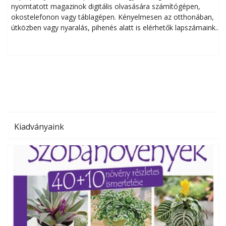
nyomtatott magazinok digitális olvasására számítógépen,
okostelefonon vagy táblagépen. Kényelmesen az otthonában,
útközben vagy nyaralás, pihenés alatt is elérhetők lapszámaink.
ú
Bárhol, bármikor, akár külföldön élve vagy dolgozva is
B
olvashatók az Ezermester lapszámai. A Laptapir kényelmes
megoldás, mert: – t
Kiadványaink