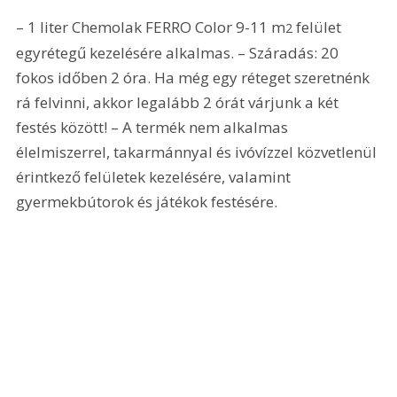
– 1 liter Chemolak FERRO Color 9-11 m
 felület 
2
egyrétegű kezelésére alkalmas. – Száradás: 20 
fokos időben 2 óra. Ha még egy réteget szeretnénk 
rá felvinni, akkor legalább 2 órát várjunk a két 
festés között! – A termék nem alkalmas 
élelmiszerrel, takarmánnyal és ivóvízzel közvetlenül 
érintkező felületek kezelésére, valamint 
gyermekbútorok és játékok festésére.