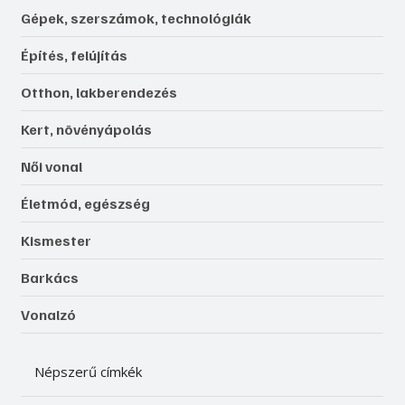
Gépek, szerszámok, technológiák
Építés, felújítás
Otthon, lakberendezés
Kert, növényápolás
Női vonal
Életmód, egészség
Kismester
Barkács
Vonalzó
Népszerű címkék