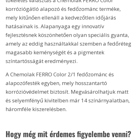
tökéletes választás a Chemolak FERRO Color 
korróziógátló alapozó és fedőzománc terméke, 
mely kitűnően ellenáll a kedvezőtlen időjárás 
hatásainak is. Alapanyaga egy innovatív 
fejlesztésnek köszönhetően olyan speciális gyanta, 
amely az eddig használtakkal szemben a fedőréteg 
magasabb keménységét és a pigmentek 
színtartósságát eredményezi.
A Chemolak FERRO Color 2/1 fedőzománc és 
alapozófesték egyben, mely hosszantartó 
korrózióvédelmet biztosít. Megvásárolhatjuk matt 
és selyemfényű kivitelben már 14 színárnyalatban, 
háromféle kiszerelésben.
Hogy még mit érdemes figyelembe venni?