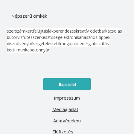
Népszerű címkék
szerszám
kert
felújítás
lakberendezés
kreatív ötlet
barkácsolás
bútor
víz
fűtés
szerkesztőség
elektronika
hasznos tippek
dísznövény
hőszigetelés
tető
megújuló energia
tisztítás
kerti munka
beton
nyár
Kapcsolat
Impresszum
Médiaajánlat
Adatvédelem
Előfizetés