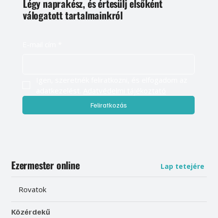
Légy naprakész, és értesülj elsőként
válogatott tartalmainkról
E-mail cím
*
Igen, szeretnék feliratkozni, és elfogadom az 
adatkezelést. 
Adatvédelmi tájékoztató
Feliratkozás
Ezermester online
Lap tetejére
Rovatok
Közérdekű