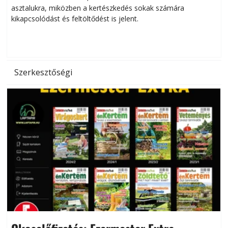
asztalukra, miközben a kertészkedés sokak számára
kikapcsolódást és feltöltődést is jelent.
é
d
Szerkesztőségi