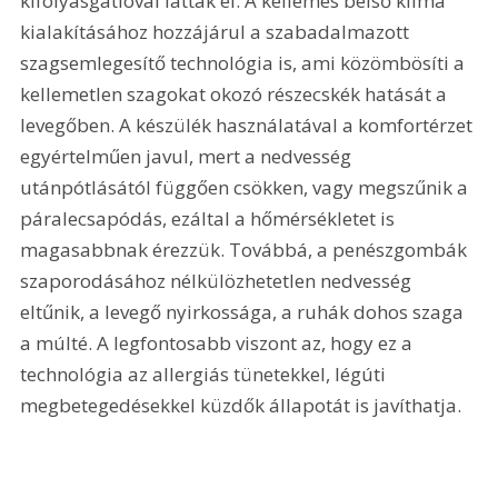
kifolyásgátlóval látták el. A kellemes belső klíma 
kialakításához hozzájárul a szabadalmazott 
szagsemlegesítő technológia is, ami közömbösíti a 
kellemetlen szagokat okozó részecskék hatását a 
levegőben. A készülék használatával a komfortérzet 
egyértelműen javul, mert a nedvesség 
utánpótlásától függően csökken, vagy megszűnik a 
páralecsapódás, ezáltal a hőmérsékletet is 
magasabbnak érezzük. Továbbá, a penészgombák 
szaporodásához nélkülözhetetlen nedvesség 
eltűnik, a levegő nyirkossága, a ruhák dohos szaga 
a múlté. A legfontosabb viszont az, hogy ez a 
technológia az allergiás tünetekkel, légúti 
megbetegedésekkel küzdők állapotát is javíthatja.