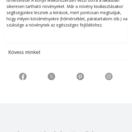
ismertetése! A könyv lexikonszerűen veszi sorra a lakásban
s
sikeresen tart­ha­tó növényeket. Már a növény kiválasztásakor
h
segítségünkre lesznek a leírások, mert pontosan megtudjuk,
k
hogy milyen körülményekre (hőmérséklet, páratartalom stb.) van
szüksége a növénynek az egészséges fejlődéshez.
t
Kövess minket