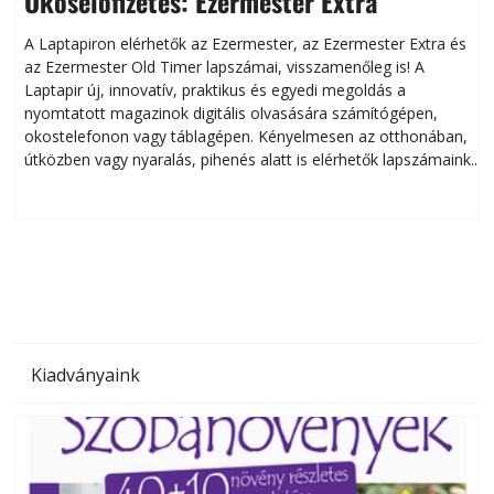
Okoselőfizetés: Ezermester Extra
A Laptapiron elérhetők az Ezermester, az Ezermester Extra és
az Ezermester Old Timer lapszámai, visszamenőleg is! A
Laptapir új, innovatív, praktikus és egyedi megoldás a
L
nyomtatott magazinok digitális olvasására számítógépen,
okostelefonon vagy táblagépen. Kényelmesen az otthonában,
útközben vagy nyaralás, pihenés alatt is elérhetők lapszámaink.
ú
Bárhol, bármikor, akár külföldön élve vagy dolgozva is
B
olvashatók az Ezermester lapszámai. A Laptapir kényelmes
megoldás, mert: – t
Kiadványaink