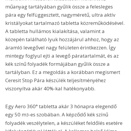
műanyag tartályában gyűlik össze a felesleges 
pára egy felfüggesztett, nagyméretű, ultra aktív 
kristályokat tartalmazó tabletta közreműködésével. 
A tabletta hullámos kialakítása, valamint a 
közepén található lyuk hozzájárul ahhoz, hogy az 
áramló levegővel nagy felületen érintkezzen. Így 
mintegy foglyul ejti a levegő páratartalmát, és az 
kék színű folyadék formájában gyűlik össze a 
tartályban. Ez a megoldás a korábban megismert 
Ceresit Stop Pára készülék teljesítményéhez 
viszonyítva akár 40%-kal hatékonyabb.
Egy Aero 360° tabletta akár 3 hónapra elegendő 
egy 50 m
-es szobában. A képződő kék színű 
3
folyadék veszélytelen, a készüléket feldőlés esetére 