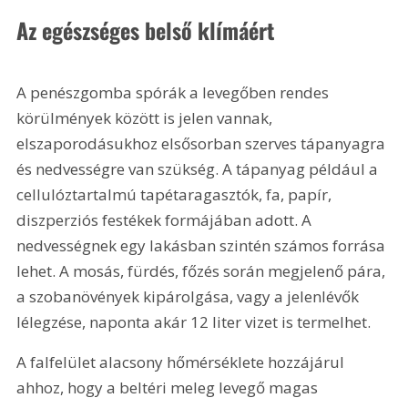
Az egészséges belső klímáért
A penészgomba spórák a levegőben rendes 
körülmények között is jelen vannak, 
elszaporodásukhoz elsősorban szerves tápanyagra 
és nedvességre van szükség. A tápanyag például a 
cellulóztartalmú tapétaragasztók, fa, papír, 
diszperziós festékek formájában adott. A 
nedvességnek egy lakásban szintén számos forrása 
lehet. A mosás, fürdés, főzés során megjelenő pára, 
a szobanövények kipárolgása, vagy a jelenlévők 
lélegzése, naponta akár 12 liter vizet is termelhet.
A falfelület alacsony hőmérséklete hozzájárul 
ahhoz, hogy a beltéri meleg levegő magas 