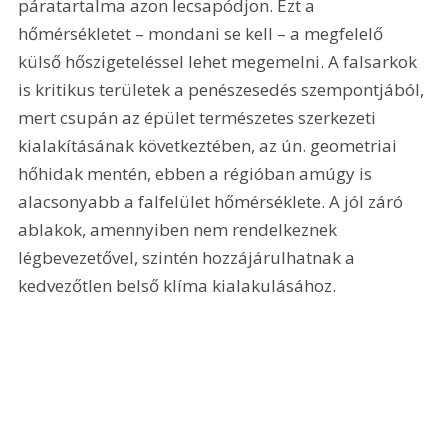
páratartalma azon lecsapódjon. Ezt a 
hőmérsékletet – mondani se kell – a megfelelő 
külső hőszigeteléssel lehet megemelni. A falsarkok 
is kritikus területek a penészesedés szempontjából, 
mert csupán az épület természetes szerkezeti 
kialakításának következtében, az ún. geometriai 
hőhidak mentén, ebben a régióban amúgy is 
alacsonyabb a falfelület hőmérséklete. A jól záró 
ablakok, amennyiben nem rendelkeznek 
légbevezetővel, szintén hozzájárulhatnak a 
kedvezőtlen belső klíma kialakulásához.