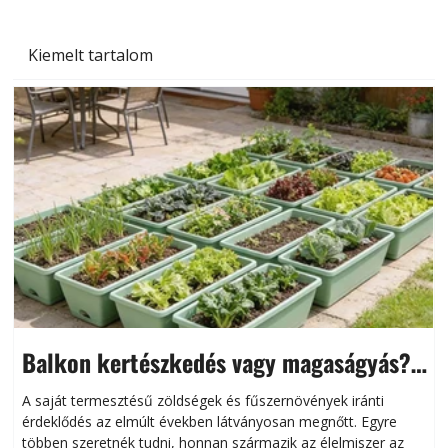
Kiemelt tartalom
Balkon kertészkedés vagy magaságyás?
Helytakarékos kertészkedés
A saját termesztésű zöldségek és fűszernövények iránti
érdeklődés az elmúlt években látványosan megnőtt. Egyre
többen szeretnék tudni, honnan származik az élelmiszer az
l