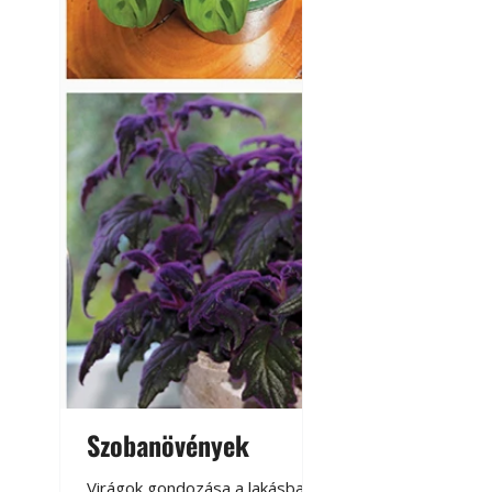
Szobanövények
Virágoskert: k
teraszon, laká
Virágok gondozása a lakásban,