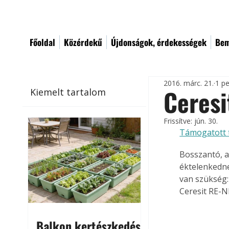
Főoldal
Közérdekű
Újdonságok, érdekességek
Bem
2016. márc. 21.
1 pe
Ceres
Kiemelt tartalom
Frissítve:
jún. 30.
Támogatott 
Bosszantó, a
éktelenkedne
van szükség:
Ceresit RE-N
Balkon kertészkedés