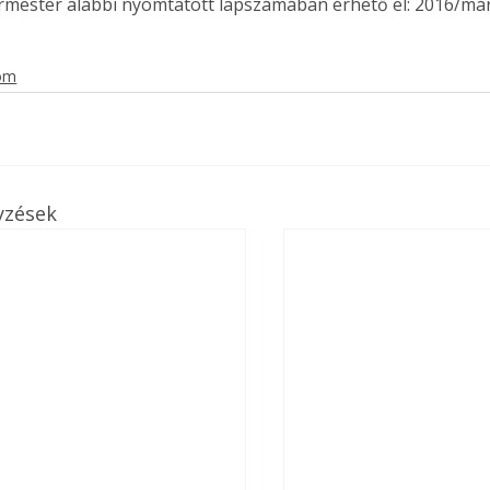
ermester alábbi nyomtatott lapszámában érhető el: 2016/már
lom
yzések