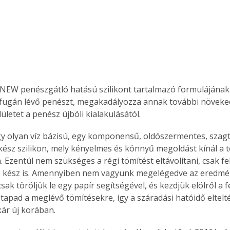
-NEW penészgátló hatású szilikont tartalmazó formulájána
a fugán lévő penészt, megakadályozza annak további növeked
ületet a penész újbóli kialakulásától. 
 olyan víz bázisú, egy komponensű, oldószermentes, szagta
kész szilikon, mely kényelmes és könnyű megoldást kínál a 
 Ezentúl nem szükséges a régi tömítést eltávolítani, csak fe
s kész is. Amennyiben nem vagyunk megelégedve az eredmé
ak töröljük le egy papír segítségével, és kezdjük elölről a fel
tapad a meglévő tömítésekre, így a száradási hatóidő eltelté
kár új korában.