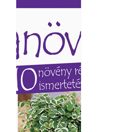
Ezermester lapszámai. A
Ezermester lapszámai
Laptapir kényelmes megoldás,
Laptapir kényelmes 
mert: – t
mert: – t
A modern épített k