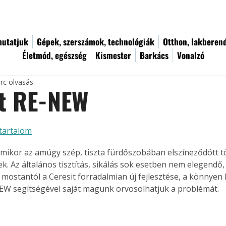
utatjuk
Gépek, szerszámok, technológiák
Otthon, lakberen
Életmód, egészség
Kismester
Barkács
Vonalzó
rc olvasás
it RE-NEW
tartalom
mikor az amúgy szép, tiszta fürdőszobában elszíneződött t
k. Az általános tisztítás, sikálás sok esetben nem elegendő
 mostantól a Ceresit forradalmian új fejlesztése, a könnyen
EW segítségével saját magunk orvosolhatjuk a problémát.