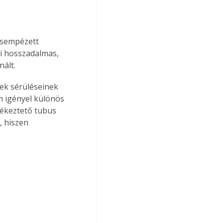
 csempézett 
ki hosszadalmas, 
nált.
sek sérüléseinek 
m igényel különös 
lékeztető tubus 
, hiszen 