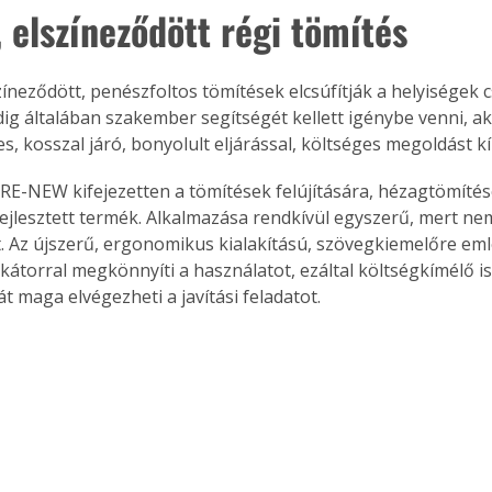
, elszíneződött régi tömítés
színeződött, penészfoltos tömítések elcsúfítják a helyiségek
ddig általában szakember segítségét kellett igénybe venni, a
, kosszal járó, bonyolult eljárással, költséges megoldást kí
t RE-NEW kifejezetten a tömítések felújítására, hézagtömíté
ifejlesztett termék. Alkalmazása rendkívül egyszerű, mert ne
. Az újszerű, ergonomikus kialakítású, szövegkiemelőre em
kátorral megkönnyíti a használatot, ezáltal költségkímélő is
t maga elvégezheti a javítási feladatot.