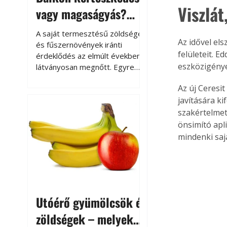
Viszlát
vagy magaságyás?
Helytakarékos
A saját termesztésű zöldségek
Az idővel el
kertészkedés
és fűszernövények iránti
felületeit. E
érdeklődés az elmúlt években
eszközigényes
látványosan megnőtt. Egyre
többen szeretnék tudni, honnan
Az új Ceresi
származik az élelmiszer az
javítására k
asztalukra, miközben a
kertészkedés sokak számára
szakértelmet
kikapcsolódást és feltöltődést
önsimító apli
is jelent.
mindenki sajá
Utóérő gyümölcsök és
zöldségek – melyek