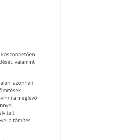
k köszönhetően 
ését, valamint 
lan, azonnali 
tömítések 
lvinni a meglévő 
nnyel, 
vitelt. 
vel a tömítés 