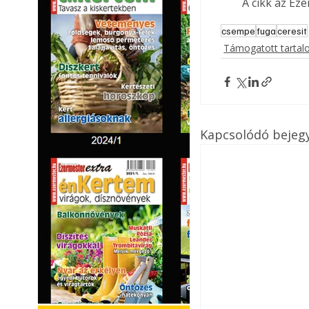
A cikk az Ez
csempe
fuga
ceresit
Támogatott tarta
Kapcsolódó bejeg