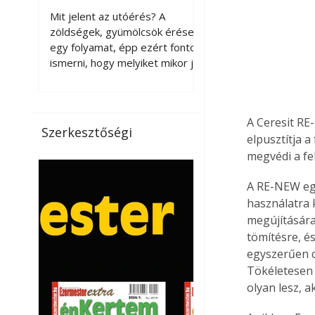
érnek tovább leszedés
Mit jelent az utóérés? A
után?
zöldségek, gyümölcsök érése
egy folyamat, épp ezért fontos
ismerni, hogy melyiket mikor jó
leszedni. Meg kell különböztetni
a gazdasági és a biológiai
érettséget. Például a
A Ceresit RE
paradicsomot sokszor
Szerkesztőségi
elpusztítja 
gazdasági érettségben, azaz
félig éretten szedik le, ezután
megvédi a fel
utaztatják hosszan, és még
A RE-NEW egy
pulton tartható kell legyen.
Utóérik eközben, de nem lesz
használatra 
olyan ízű, mint amit a saját
megújítására.
kertünkben, biológiai
tömítésre, é
érettségben szedünk le. Teljes
egyszerűen cs
érettségben szedve nem
Tökéletesen 
tárolható h
olyan lesz, a