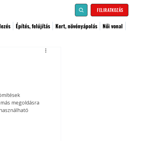
FELIRATKOZÁS
dezés
Építés, felújítás
Kert, növényápolás
Női vonal
ömítések 
, más megoldásra 
 használható 