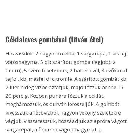
Céklaleves gombával (litván étel) 
Hozzávalók: 2 nagyobb cékla, 1 sárgarépa, 1 kis fej 
vöröshagyma, 5 db szárított gomba (legjobb a 
tinoru), 5 szem feketebors, 2 babérlevél, 4 evőkanál 
tejföl, kb. másfél dl citromlé. A szárított gombát kb. 
2 liter hideg vízbe áztatjuk, majd főzzük benne 15-
20 percig. Közben puhára főzzük a céklát, 
meghámozzuk, és durván lereszeljük. A gombát 
kivesszük a főzővízből, nagyon vékony szeletekre 
vágjuk, visszatesszük, hozzáadjuk az apróra vágott 
sárgarépát, a finomra vágott hagymát, a 