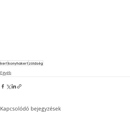
kert
konyhakert
zöldség
Egyéb
Kapcsolódó bejegyzések