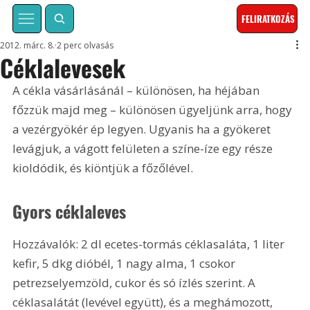
FELIRATKOZÁS
2012. márc. 8.
2 perc olvasás
Céklalevesek
A cékla vásárlásánál – különösen, ha héjában 
főzzük majd meg – különösen ügyeljünk arra, hogy 
a vezérgyökér ép legyen. Ugyanis ha a gyökeret 
levágjuk, a vágott felületen a színe-íze egy része 
kioldódik, és kiöntjük a főzőlével.
Gyors céklaleves
Hozzávalók: 2 dl ecetes-tormás céklasaláta, 1 liter 
kefir, 5 dkg dióbél, 1 nagy alma, 1 csokor 
petrezselyemzöld, cukor és só ízlés szerint. A 
céklasalátát (levével együtt), és a meghámozott, 