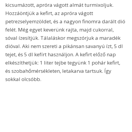
kicsumázott, apróra vágott almát turmixoljuk. 
Hozzáöntjük a kefirt, az apróra vágott 
petrezselyemzöldet, és a nagyon finomra darált dió 
felét. Még egyet keverünk rajta, majd cukorral, 
sóval ízesítjük. Tálaláskor megszórjuk a maradék 
dióval. Aki nem szereti a pikánsan savanyú ízt, 5 dl 
tejet, és 5 dl kefírt használjon. A kefirt előző nap 
elkészíthetjük: 1 liter tejbe tegyünk 1 pohár kefirt, 
és szobahőmérsékleten, letakarva tartsuk. Így 
sokkal olcsóbb.