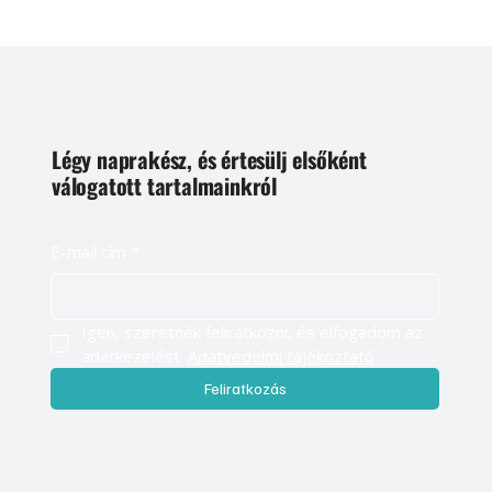
Légy naprakész, és értesülj elsőként
válogatott tartalmainkról
E-mail cím
*
Igen, szeretnék feliratkozni, és elfogadom az 
adatkezelést. 
Adatvédelmi tájékoztató
Feliratkozás