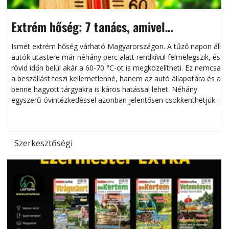
Extrém hőség: 7 tanács, amivel
megóvhatjuk autónkat a nyári károktól
Ismét extrém hőség várható Magyarországon. A tűző napon álló
autók utastere már néhány perc alatt rendkívül felmelegszik, és
rövid időn belül akár a 60-70 °C-ot is megközelítheti. Ez nemcsak
n
a beszállást teszi kellemetlenné, hanem az autó állapotára és a
benne hagyott tárgyakra is káros hatással lehet. Néhány
egyszerű óvintézkedéssel azonban jelentősen csökkenthetjük a
hőség káros hatásait.
l
Szerkesztőségi