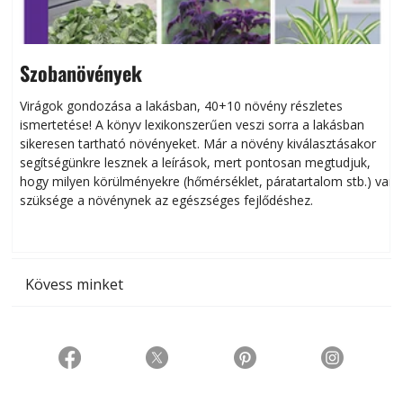
Szobanövények
Virágok gondozása a lakásban, 40+10 növény részletes
ismertetése! A könyv lexikonszerűen veszi sorra a lakásban
s
sikeresen tart­ha­tó növényeket. Már a növény kiválasztásakor
h
segítségünkre lesznek a leírások, mert pontosan megtudjuk,
k
hogy milyen körülményekre (hőmérséklet, páratartalom stb.) van
szüksége a növénynek az egészséges fejlődéshez.
t
Kövess minket