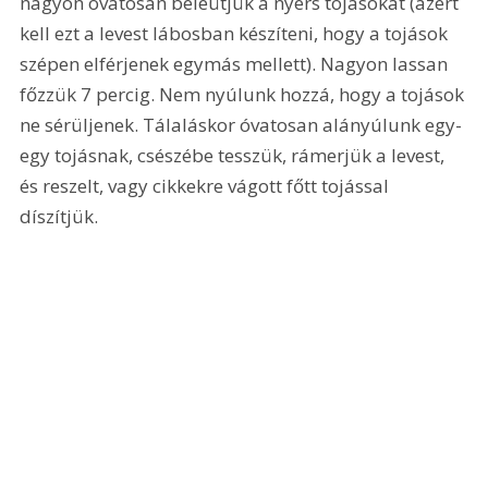
nagyon óvatosan beleütjük a nyers tojásokat (azért 
kell ezt a levest lábosban készíteni, hogy a tojások 
szépen elférjenek egymás mellett). Nagyon lassan 
főzzük 7 percig. Nem nyúlunk hozzá, hogy a tojások 
ne sérüljenek. Tálaláskor óvatosan alányúlunk egy-
egy tojásnak, csészébe tesszük, rámerjük a levest, 
és reszelt, vagy cikkekre vágott főtt tojással 
díszítjük.