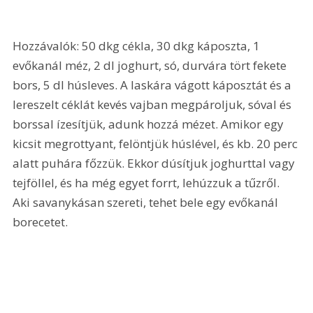
Hozzávalók: 50 dkg cékla, 30 dkg káposzta, 1 
evőkanál méz, 2 dl joghurt, só, durvára tört fekete 
bors, 5 dl húsleves. A laskára vágott káposztát és a 
lereszelt céklát kevés vajban megpároljuk, sóval és 
borssal ízesítjük, adunk hozzá mézet. Amikor egy 
kicsit megrottyant, felöntjük húslével, és kb. 20 perc 
alatt puhára főzzük. Ekkor dúsítjuk joghurttal vagy 
tejföllel, és ha még egyet forrt, lehúzzuk a tűzről. 
Aki savanykásan szereti, tehet bele egy evőkanál 
borecetet.