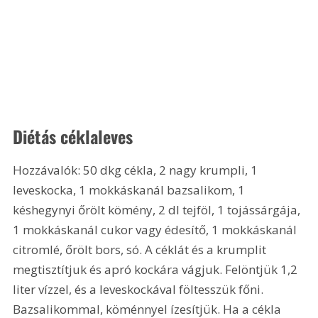
Diétás céklaleves
Hozzávalók: 50 dkg cékla, 2 nagy krumpli, 1 
leveskocka, 1 mokkáskanál bazsalikom, 1 
késhegynyi őrölt kömény, 2 dl tejföl, 1 tojássárgája, 
1 mokkáskanál cukor vagy édesítő, 1 mokkáskanál 
citromlé, őrölt bors, só. A céklát és a krumplit 
megtisztítjuk és apró kockára vágjuk. Felöntjük 1,2 
liter vízzel, és a leveskockával föltesszük főni. 
Bazsalikommal, köménnyel ízesítjük. Ha a cékla 