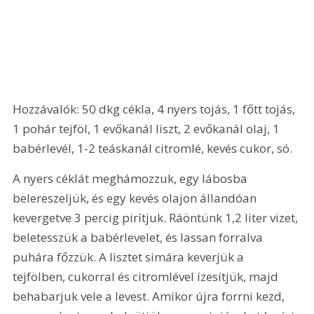
Hozzávalók: 50 dkg cékla, 4 nyers tojás, 1 főtt tojás, 
1 pohár tejföl, 1 evőkanál liszt, 2 evőkanál olaj, 1 
babérlevél, 1-2 teáskanál citromlé, kevés cukor, só.
A nyers céklát meghámozzuk, egy lábosba 
belereszeljük, és egy kevés olajon állandóan 
kevergetve 3 percig pirítjuk. Ráöntünk 1,2 liter vizet, 
beletesszük a babérlevelet, és lassan forralva 
puhára főzzük. A lisztet simára keverjük a 
tejfölben, cukorral és citromlével ízesítjük, majd 
behabarjuk vele a levest. Amikor újra forrni kezd, 