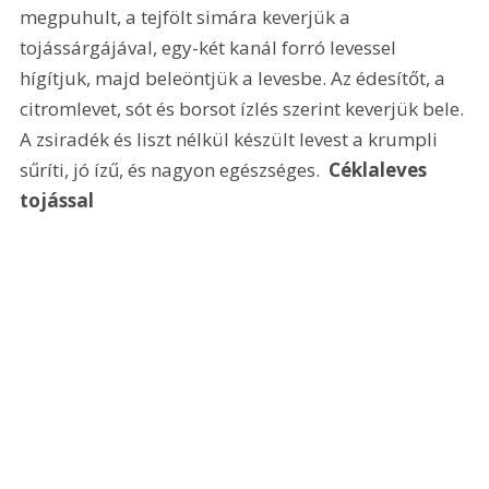
megpuhult, a tejfölt simára keverjük a 
tojássárgájával, egy-két kanál forró levessel 
hígítjuk, majd beleöntjük a levesbe. Az édesítőt, a 
citromlevet, sót és borsot ízlés szerint keverjük bele. 
A zsiradék és liszt nélkül készült levest a krumpli 
sűríti, jó ízű, és nagyon egészséges. 
 Céklaleves 
tojással