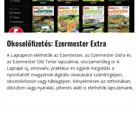
Okoselőfizetés: Ezermester Extra
A Laptapiron elérhetők az Ezermester, az Ezermester Extra és
az Ezermester Old Timer lapszámai, visszamenőleg is! A
Laptapir új, innovatív, praktikus és egyedi megoldás a
L
nyomtatott magazinok digitális olvasására számítógépen,
okostelefonon vagy táblagépen. Kényelmesen az otthonában,
útközben vagy nyaralás, pihenés alatt is elérhetők lapszámaink.
ú
Bárhol, bármikor, akár külföldön élve vagy dolgozva is
B
olvashatók az Ezermester lapszámai. A Laptapir kényelmes
megoldás, mert: – t