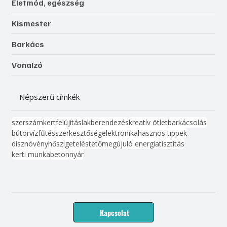
Életmód, egészség
Kismester
Barkács
Vonalzó
Népszerű címkék
szerszám
kert
felújítás
lakberendezés
kreatív ötlet
barkácsolás
bútor
víz
fűtés
szerkesztőség
elektronika
hasznos tippek
dísznövény
hőszigetelés
tető
megújuló energia
tisztítás
kerti munka
beton
nyár
Kapcsolat