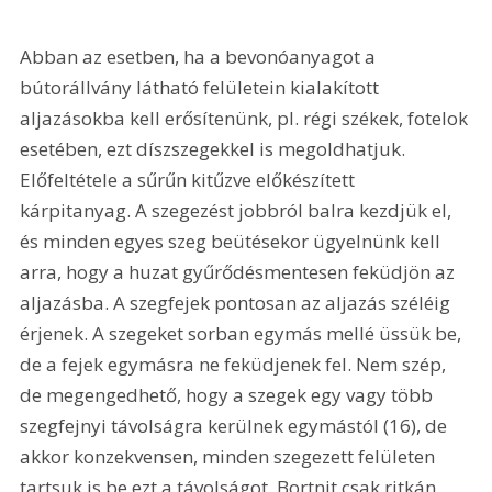
Abban az esetben, ha a bevonóanyagot a 
bútorállvány látható felületein kialakított 
aljazásokba kell erősítenünk, pl. régi székek, fotelok 
esetében, ezt díszszegekkel is megoldhatjuk. 
Előfeltétele a sűrűn kitűzve előkészített 
kárpitanyag. A szegezést jobbról balra kezdjük el, 
és minden egyes szeg beütésekor ügyelnünk kell 
arra, hogy a huzat gyűrődésmentesen feküdjön az 
aljazásba. A szegfejek pontosan az aljazás széléig 
érjenek. A szegeket sorban egymás mellé üssük be, 
de a fejek egymásra ne feküdjenek fel. Nem szép, 
de megengedhető, hogy a szegek egy vagy több 
szegfejnyi távolságra kerülnek egymástól (16), de 
akkor konzekvensen, minden szegezett felületen 
tartsuk is be ezt a távolságot. Bortnit csak ritkán 