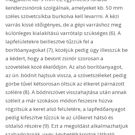
kenderzsinórok szolgálnak, amelyeket kb. 50 mm 
széles szövetcsíkba burkolva kell levarrni. A kézi 
varrás kissé időigényes, de a gépi varráshoz meg 
különleges kialakítású varrótalp szükséges (6). A 
lapfelületekre beillesztve tűzzük fel a 
borítóanyagokat (7), közéjük pedig úgy illesszük be 
a kédert, hogy a bevont zsinór szorosan a 
szövetélek közé ékelődjön. Az alsó borítóanyagot, 
az ún. bódnit hajtsuk vissza, a szövetszéleket pedig 
görbe tűvel kétsorosan öltsük az élkeret párnázott 
szélére (8). A bódniszövet visszahajtása után annak 
széleit a már szokásos módon feszesre húzva 
rögzítsük a keret alsó felületére, a lapfedőanyagot 
pedig kifeszítve tűzzük le az ülőkeret hátsó és 
oldalsó részére (9). Ezt a megoldást alkalmazhatjuk 
szabadpárnák, vagy ágybetétkárpitok látható 