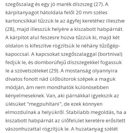
szegőszalag és egy jó marék díszszeg (27). A 
kárpitanyagot hátoldala felől 20 mm széles 
kartoncsíkkal tűzzük le az ágyfej keretéhez illesztve 
(28), majd illesszük helyére a kiszabott habpárnát. 
A kárpitot alul feszesre húzva tűzzük ki, majd két 
oldalon is kifeszítve rögzítsük le néhány tűzőgép-
kapoccsal. A kapcsokat szegőszalaggal (bortnival) 
fedjük le, és domborúfejű díszszegekkel fogassuk 
le a szövetszéleket (29). A mostanság olyannyira 
divatos fonott nád ülőbútorok szépek a maguk 
módján, ám nem mondhatók különösebben 
kényelmeseknek. Van, aki párnákkal igyekszik az 
ülésüket "megpuhítani", de ezek könnyen 
elmozdulnak a helyükről. Stabilabb megoldás, ha a 
kiszabott habpárnát az ülőfelület keretére erősített 
vászonhuzattal rögzítjük le. A huzatanyag szélét 