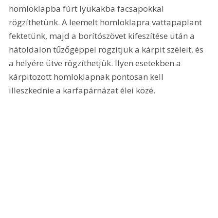
homloklapba fúrt lyukakba facsapokkal 
rögzíthetünk. A leemelt homloklapra vattapaplant 
fektetünk, majd a borítószövet kifeszítése után a 
hátoldalon tűzőgéppel rögzítjük a kárpit széleit, és 
a helyére ütve rögzíthetjük. Ilyen esetekben a 
kárpitozott homloklapnak pontosan kell 
illeszkednie a karfapárnázat élei közé. 