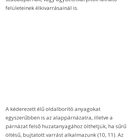
felületeinek élkivarrásainál is. 
A kéderezett élű oldalborító anyagokat 
egyszerűbben is az alappárnázatra, illetve a 
párnázat felső huzatanyagához ölthetjük, ha sűrű 
öltésű, bujtatott varrást alkalmazunk (10, 11). Az 