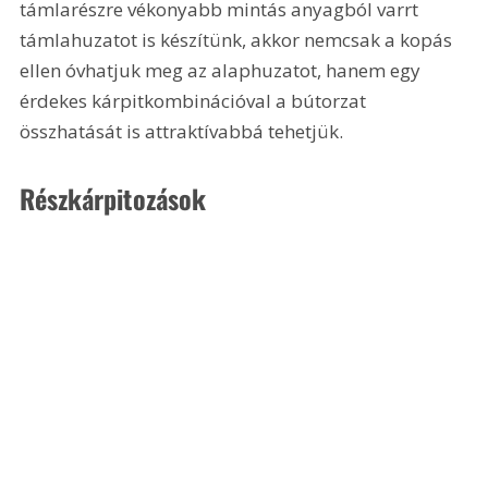
támlarészre vékonyabb mintás anyagból varrt 
támlahuzatot is készítünk, akkor nemcsak a kopás 
ellen óvhatjuk meg az alaphuzatot, hanem egy 
érdekes kárpitkombinációval a bútorzat 
összhatását is attraktívabbá tehetjük. 
Részkárpitozások