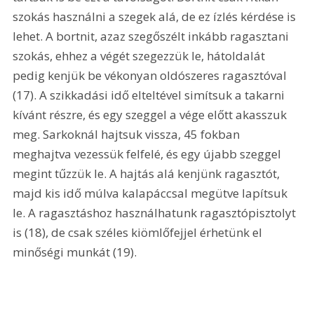
szokás használni a szegek alá, de ez ízlés kérdése is 
lehet. A bortnit, azaz szegőszélt inkább ragasztani 
szokás, ehhez a végét szegezzük le, hátoldalát 
pedig kenjük be vékonyan oldószeres ragasztóval 
(17). A szikkadási idő elteltével simítsuk a takarni 
kívánt részre, és egy szeggel a vége előtt akasszuk 
meg. Sarkoknál hajtsuk vissza, 45 fokban 
meghajtva vezessük felfelé, és egy újabb szeggel 
megint tűzzük le. A hajtás alá kenjünk ragasztót, 
majd kis idő múlva kalapáccsal megütve lapítsuk 
le. A ragasztáshoz használhatunk ragasztópisztolyt 
is (18), de csak széles kiömlőfejjel érhetünk el 
minőségi munkát (19). 