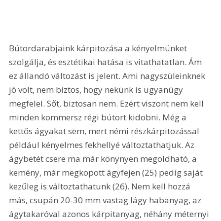
Bútordarabjaink kárpitozása a kényelmünket 
szolgálja, és esztétikai hatása is vitathatatlan. Ám 
ez állandó változást is jelent. Ami nagyszüleinknek 
jó volt, nem biztos, hogy nekünk is ugyanúgy 
megfelel. Sőt, biztosan nem. Ezért viszont nem kell 
minden kommersz régi bútort kidobni. Még a 
kettős ágyakat sem, mert némi részkárpitozással 
például kényelmes fekhellyé változtathatjuk. Az 
ágybetét csere ma már könynyen megoldható, a 
kemény, már megkopott ágyfejen (25) pedig saját 
kezűleg is változtathatunk (26). Nem kell hozzá 
más, csupán 20-30 mm vastag lágy habanyag, az 
ágytakaróval azonos kárpitanyag, néhány méternyi 