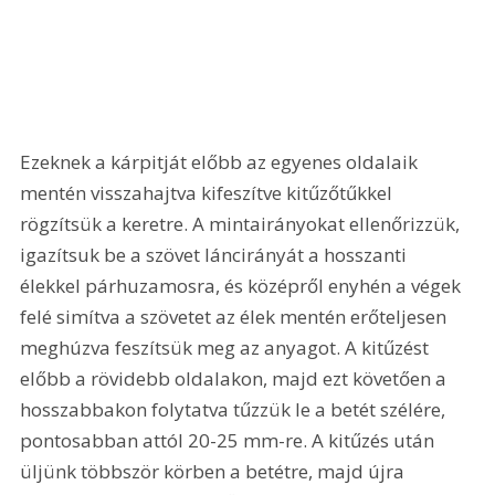
Ezeknek a kárpitját előbb az egyenes oldalaik 
mentén visszahajtva kifeszítve kitűzőtűkkel 
rögzítsük a keretre. A mintairányokat ellenőrizzük, 
igazítsuk be a szövet láncirányát a hosszanti 
élekkel párhuzamosra, és középről enyhén a végek 
felé simítva a szövetet az élek mentén erőteljesen 
meghúzva feszítsük meg az anyagot. A kitűzést 
előbb a rövidebb oldalakon, majd ezt követően a 
hosszabbakon folytatva tűzzük le a betét szélére, 
pontosabban attól 20-25 mm-re. A kitűzés után 
üljünk többször körben a betétre, majd újra 