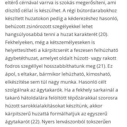
eltérő cérnával varrva is szokás megerősíteni, ami 
díszítő céllal is készülhet. A régi bútordarabokhoz 
készített huzatokon pedig a kéderezéshez hasonló, 
behúzott zsinórozott szegélyekkel lehet 
hangsúlyosabbá tenni a huzat karakterét (20). 
Fekhelyeken, még a kétszemélyeseken is 
helyettesítheti a kárpitcserét a feszesen felhúzható 
ágybetéthuzat, amelyet oldalt húzott- vagy rakott 
fodros szegéllyel hosszabbíthatunk meg (21). Ez 
ápol, s eltakar, bármikor lehúzható, kimosható, 
elkészítése sem túl nagy munka. Hasonló célt 
szolgálnak az ágytakarók. Ha a fekhely sarkainál a 
takaró hátoldalára felöltött tépőzárakkal szorosra 
húzott sarokkialakításokat készítünk, akkor 
kárpitszerű huzattá formálhatjuk az egyszerű 
ágytakarót (22). Nyers lenvászonból tokszerűen 