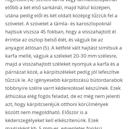
előbb a két első sarkánál, majd hátul középen, 
utána pedig elől és két oldalt középig tűzzük fel a 
szövetet. A szövetet a támla- és karoszlopoknál 
hajtsuk viszsza 45 fokban, hogy a visszahajtott él 
érintse az oszlop belső élét, és vágjuk be az 
anyagot átlósan (5). A kétfelé vált hajtást simítsuk a 
karfa mellé, vágjuk a széleket 20-30 mm szélesre, 
majd a visszahajtott széleket nyomjuk a karfa és a 
párnázat közé, a kárpitszéleket pedig jól lefeszítve 
tűzzük le. Az igényesebb kárpitozású bútordarabok 
többnyire szélre varrt kéderezéssel készülnek. Ezek 
áthúzása elég fogós feladat, de ez még nem jelenti 
azt, hogy kárpitcseréjük otthoni körülmények 
között nem megoldható. Először is a 
kéderszegélyeket kell elkészítenünk. Ezek 
magjaként kb. 5 mm-es, egyenletes fonású 