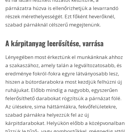
párnázatra húzva is ellenőrizhetjük a levarrandó 
részek mérethelyességét. Ezt főként heverőknél, 
szabad párnáknál célszerű megejtenünk. 
A kárpitanyag leerősítése, varrása
Lényegében most érkeztünk el munkánknak ahhoz 
a szakaszához, amely talán a legváltozatosabb, és 
eredménye fokról-fokra egyre látványosabb lesz, 
hiszen a bútordarabokra most kezdjük felhúzni új 
ruhájukat. Előbb mindig a nagyobb, egyszerűen 
felerősíthető darabokat rögzítsük a párnázat fölé. 
Az ülésekre, sima háttámlákra, fekvőfelületekre, 
szabad párnákra helyezzük fel az új 
kárpitdarabokat. Helyükön előbb a középvonalban 
tűzzük le tűző-, vagy gombostűkkel, mégpedig attól 