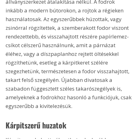
állványszerkezet átalakítása nélkül. A fodrok 
inkább a modern bútorokon, a rojtok a régieken 
használatosak. Az egyszerűbbek húzottak, vagy 
zsinórral rögzítettek, a szemberakott fodor viszont 
rendezettebb, és visszahajtott részére papírlemez-
csíkot célszerű használnunk, amit a párnázat 
éléhez, vagy a díszpaplanhoz rejtett öltésekkel 
rögzíthetünk, esetleg a kárpitkeret szélére 
szegezhetünk, természetesen a fodor visszahajtott, 
takart felső szegélyén. Újabban divatosak a 
szabadon függesztett széles takarószegélyek is, 
amelyeknek a fodrokhoz hasonló a funkciójuk, csak 
egyszerűbb a kivitelezésük. 
Kárpitszerű huzatok