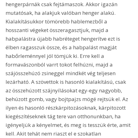
hengerpárnák csak fejtámaszok. Akkor igazán 
mutatósak, ha alakjuk valóban henger alakú. 
Kialakításukkor tömörebb hablemezből a 
hosszanti végeket összeragasztjuk, majd a 
habpalástra újabb habréteget hengerítve ezt is 
élben ragasszuk össze, és a habpalást magját 
habőrleménnyel jól tömjük ki. Erre kell a 
formavászonból varrt tokot felhúzni, majd a 
szájösszehúzó zsineggel mindkét vég teljesen 
lezárható. A szövettok is hasonló kialakítású, csak 
az összehúzott szájnyílásokat egy-egy nagyobb, 
behúzott gomb, vagy bojtpajzs mögé rejtsük el. Az 
ilyen és hasonló részkárpitozásoknak, kárpitozott 
kiegészítéseknek tág tere van otthonunkban, ha 
igényeljük a kényelmet, és meg is tesszük érte, amit 
kell. Akit tehát nem riaszt el e szokatlan 