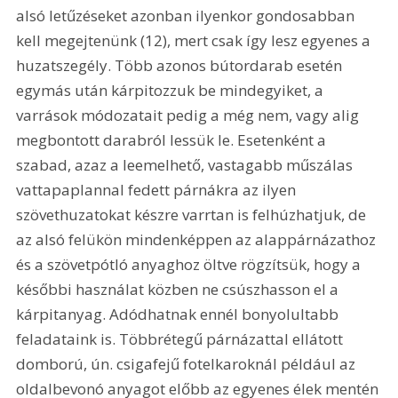
alsó letűzéseket azonban ilyenkor gondosabban 
kell megejtenünk (12), mert csak így lesz egyenes a 
huzatszegély. Több azonos bútordarab esetén 
egymás után kárpitozzuk be mindegyiket, a 
varrások módozatait pedig a még nem, vagy alig 
megbontott darabról lessük le. Esetenként a 
szabad, azaz a leemelhető, vastagabb műszálas 
vattapaplannal fedett párnákra az ilyen 
szövethuzatokat készre varrtan is felhúzhatjuk, de 
az alsó felükön mindenképpen az alappárnázathoz 
és a szövetpótló anyaghoz öltve rögzítsük, hogy a 
későbbi használat közben ne csúszhasson el a 
kárpitanyag. Adódhatnak ennél bonyolultabb 
feladataink is. Többrétegű párnázattal ellátott 
domború, ún. csigafejű fotelkaroknál például az 
oldalbevonó anyagot előbb az egyenes élek mentén 