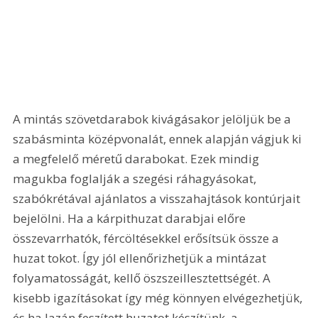
A mintás szövetdarabok kivágásakor jelöljük be a 
szabásminta középvonalát, ennek alapján vágjuk ki 
a megfelelő méretű darabokat. Ezek mindig 
magukba foglalják a szegési ráhagyásokat, 
szabókrétával ajánlatos a visszahajtások kontúrjait 
bejelölni. Ha a kárpithuzat darabjai előre 
összevarrhatók, fércöltésekkel erősítsük össze a 
huzat tokot. Így jól ellenőrizhetjük a mintázat 
folyamatosságát, kellő öszszeillesztettségét. A 
kisebb igazításokat így még könnyen elvégezhetjük, 
és ha lazán feszített huzatot készítünk, a 