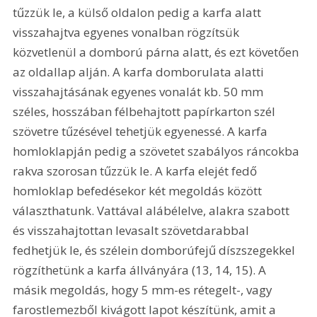
tűzzük le, a külső oldalon pedig a karfa alatt 
visszahajtva egyenes vonalban rögzítsük 
közvetlenül a domború párna alatt, és ezt követően 
az oldallap alján. A karfa domborulata alatti 
visszahajtásának egyenes vonalát kb. 50 mm 
széles, hosszában félbehajtott papírkarton szél 
szövetre tűzésével tehetjük egyenessé. A karfa 
homloklapján pedig a szövetet szabályos ráncokba 
rakva szorosan tűzzük le. A karfa elejét fedő 
homloklap befedésekor két megoldás között 
választhatunk. Vattával alábélelve, alakra szabott 
és visszahajtottan levasalt szövetdarabbal 
fedhetjük le, és szélein domborúfejű díszszegekkel 
rögzíthetünk a karfa állványára (13, 14, 15). A 
másik megoldás, hogy 5 mm-es rétegelt-, vagy 
farostlemezből kivágott lapot készítünk, amit a 