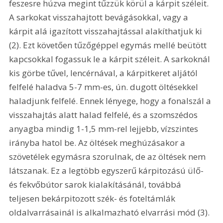
feszesre húzva megint tűzzük körül a kárpit széleit. 
A sarkokat visszahajtott bevágásokkal, vagy a 
kárpit alá igazított visszahajtással alakíthatjuk ki 
(2). Ezt követően tűzőgéppel egymás mellé beütött 
kapcsokkal fogassuk le a kárpit széleit. A sarkoknál 
kis görbe tűvel, lencérnával, a kárpitkeret aljától 
felfelé haladva 5-7 mm-es, ún. dugott öltésekkel 
haladjunk felfelé. Ennek lényege, hogy a fonalszál a 
visszahajtás alatt halad felfelé, és a szomszédos 
anyagba mindig 1-1,5 mm-rel lejjebb, vízszintes 
irányba hatol be. Az öltések meghúzásakor a 
szövetélek egymásra szorulnak, de az öltések nem 
látszanak. Ez a legtöbb egyszerű kárpitozású ülő- 
és fekvőbútor sarok kialakításánál, továbbá 
teljesen bekárpitozott szék- és foteltámlák 
oldalvarrásainál is alkalmazható elvarrási mód (3). 