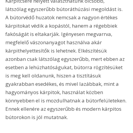
Kárpitcsere helyett választhatunk olcsóbb, 
látszólag egyszerűbb bútoráthúzási megoldást is. 
A bútorvédő huzatok nemcsak a nagyon értékes 
kárpitokat védik a kopástól, hanem a régebbiek 
fakóságát is eltakarják. Igényesen megvarrva, 
megfelelő vászonanyagot használva akár 
kárpithelyettesítők is lehetnek. Elkészítésük 
azonban csak látszólag egyszerűbb, mert ebben az 
esetben a lehúzhatóságukat, bútorra rögzítésüket 
is meg kell oldanunk, hiszen a tisztításuk 
gyakrabban esedékes, és mivel lazábbak, mint a 
hagyományos kárpitok, használat közben 
könnyebben el is mozdulhatnak a bútorfelületeken. 
Ennek ellenére az egyszerűbb és modern kárpitos 
bútorokon is jól mutatnak. 