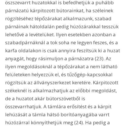
öszszevarrt huzatokkal is befedhetjük a puhább 
párnázatú kárpitozott bútorainkat, ha széleinek 
rögzítéséhez tépőzárakat alkalmazunk, szabad 
párnáinak hátoldalán pedig húzózárakkal tesszük 
lehetővé a levételüket. Ilyen esetekben azonban a 
szabadpárnáknál a tok soha ne legyen feszes, és a 
karfa oldalakon is csak annyira feszítsük ki a huzat 
anyagát, hogy rásimuljon a párnázatra (23). Az 
ilyen megoldásoknál a tépőzárakat a nem látható 
felületeken helyezzük el, és tűzőgép-kapcsokkal 
rögzítsük az állványszerkezet keretére. Kárpitozott 
székeknél is alkalmazhatjuk az előbbi megoldást, 
de a huzatot akár bútorszövetből is 
összevarrhatjuk. A támlára erősítést és a kárpit 
lehúzását a támla hátsó borítóanyagába varrt 
húzózárral könnyíthetjük meg (24). Ha pedig a 