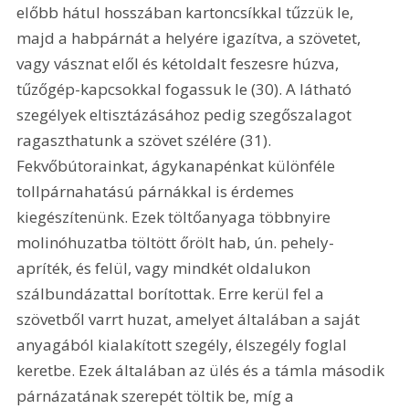
előbb hátul hosszában kartoncsíkkal tűzzük le, 
majd a habpárnát a helyére igazítva, a szövetet, 
vagy vásznat elől és kétoldalt feszesre húzva, 
tűzőgép-kapcsokkal fogassuk le (30). A látható 
szegélyek eltisztázásához pedig szegőszalagot 
ragaszthatunk a szövet szélére (31). 
Fekvőbútorainkat, ágykanapénkat különféle 
tollpárnahatású párnákkal is érdemes 
kiegészítenünk. Ezek töltőanyaga többnyire 
molinóhuzatba töltött őrölt hab, ún. pehely-
apríték, és felül, vagy mindkét oldalukon 
szálbundázattal borítottak. Erre kerül fel a 
szövetből varrt huzat, amelyet általában a saját 
anyagából kialakított szegély, élszegély foglal 
keretbe. Ezek általában az ülés és a támla második 
párnázatának szerepét töltik be, míg a 