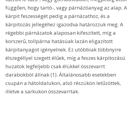
függően, hogy tartó-, vagy párnázóanyag az alap. A 
kárpit feszességét pedig a párnázathoz, és a 
kárpitozás jellegéhez igazodva határozzuk meg. A 
régebbi párnázatok alaposan kifeszített, míg a 
korszerű, tollpárna hatásúak lazán eligazított 
kárpitanyagot igényelnek. Ez utóbbiak többnyire 
élszegéllyel szegett élűek, míg a feszes kárpitozású 
huzatok legfeljebb csak élükkel összevarrt 
darabokból állnak (1). Általánosabb esetekben 
csupán a hátoldalukon, alsó részükön letűzöttek, 
illetve a sarkukon összevarrtak. 