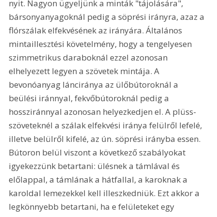
nyit. Nagyon ügyeljünk a minták "tájolására", 
bársonyanyagoknál pedig a söprési irányra, azaz a 
flórszálak elfekvésének az irányára. Általános 
mintaillesztési követelmény, hogy a tengelyesen 
szimmetrikus daraboknál ezzel azonosan 
elhelyezett legyen a szövetek mintája. A 
bevonóanyag lánciránya az ülőbútoroknál a 
beülési iránnyal, fekvőbútoroknál pedig a 
hossziránnyal azonosan helyezkedjen el. A plüss-
szöveteknél a szálak elfekvési iránya felülről lefelé, 
illetve belülről kifelé, az ún. söprési irányba essen. 
Bútoron belül viszont a következő szabályokat 
igyekezzünk betartani: ülésnek a támlával és 
előlappal, a támlának a hátfallal, a karoknak a 
karoldal lemezekkel kell illeszkedniük. Ezt akkor a 
legkönnyebb betartani, ha e felületeket egy 