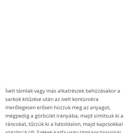
Ívelt támlák vagy más alkatrészek behúzásakor a 
sarkok kitűzése után az ívelt kontúrokra 
merőlegesen erősen húzzuk meg az anyagot, 
mégpedig a görbület irányába, majd simítsuk ki a 
ráncokat, tűzzük ki a hátoldalon, majd kapcsokkal 
rögzítsük (4). Székek karfa vagy támlaoszlopainál 