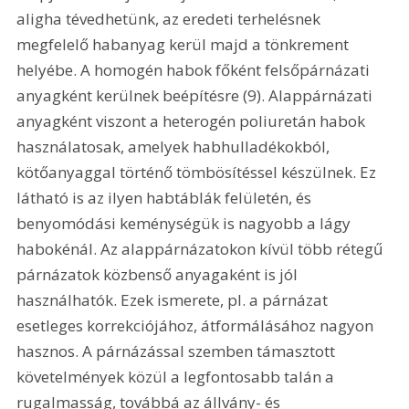
aligha tévedhetünk, az eredeti terhelésnek 
megfelelő habanyag kerül majd a tönkrement 
helyébe. A homogén habok főként felsőpárnázati 
anyagként kerülnek beépítésre (9). Alappárnázati 
anyagként viszont a heterogén poliuretán habok 
használatosak, amelyek habhulladékokból, 
kötőanyaggal történő tömbösítéssel készülnek. Ez 
látható is az ilyen habtáblák felületén, és 
benyomódási keménységük is nagyobb a lágy 
habokénál. Az alappárnázatokon kívül több rétegű 
párnázatok közbenső anyagaként is jól 
használhatók. Ezek ismerete, pl. a párnázat 
esetleges korrekciójához, átformálásához nagyon 
hasznos. A párnázással szemben támasztott 
követelmények közül a legfontosabb talán a 
rugalmasság, továbbá az állvány- és 