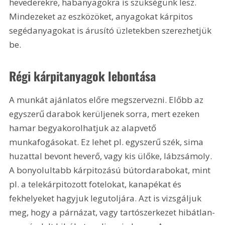
hevederekre, habanyagokra is szükségünk lesz. 
Mindezeket az eszközöket, anyagokat kárpitos 
segédanyagokat is árusító üzletekben szerezhetjük 
be. 
Régi kárpitanyagok lebontása 
A munkát ajánlatos előre megszervezni. Előbb az 
egyszerű darabok kerüljenek sorra, mert ezeken 
hamar begyakorolhatjuk az alapvető 
munkafogásokat. Ez lehet pl. egyszerű szék, sima 
huzattal bevont heverő, vagy kis ülőke, lábzsámoly. 
A bonyolultabb kárpitozású bútordarabokat, mint 
pl. a telekárpitozott fotelokat, kanapékat és 
fekhelyeket hagyjuk legutoljára. Azt is vizsgáljuk 
meg, hogy a párnázat, vagy tartószerkezet hibátlan-