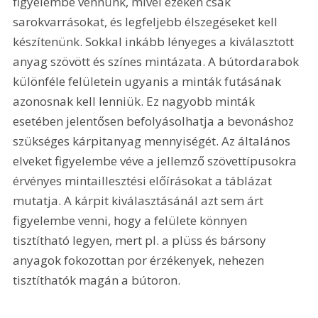
figyelembe vennünk, mivel ezeken csak 
sarokvarrásokat, és legfeljebb élszegéseket kell 
készítenünk. Sokkal inkább lényeges a kiválasztott 
anyag szövött és színes mintázata. A bútordarabok 
különféle felületein ugyanis a minták futásának 
azonosnak kell lenniük. Ez nagyobb minták 
esetében jelentősen befolyásolhatja a bevonáshoz 
szükséges kárpitanyag mennyiségét. Az általános 
elveket figyelembe véve a jellemző szövettípusokra 
érvényes mintaillesztési előírásokat a táblázat 
mutatja. A kárpit kiválasztásánál azt sem árt 
figyelembe venni, hogy a felülete könnyen 
tisztítható legyen, mert pl. a plüss és bársony 
anyagok fokozottan por érzékenyek, nehezen 
tisztíthatók magán a bútoron. 