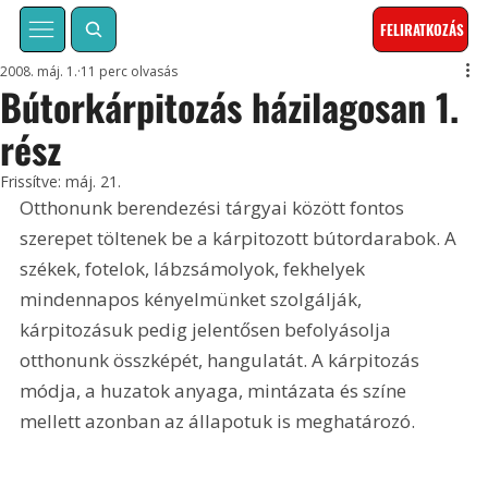
FELIRATKOZÁS
2008. máj. 1.
11 perc olvasás
Bútorkárpitozás házilagosan 1.
rész
Frissítve:
máj. 21.
Otthonunk berendezési tárgyai között fontos 
szerepet töltenek be a kárpitozott bútordarabok. A 
székek, fotelok, lábzsámolyok, fekhelyek 
mindennapos kényelmünket szolgálják, 
kárpitozásuk pedig jelentősen befolyásolja 
otthonunk összképét, hangulatát. A kárpitozás 
módja, a huzatok anyaga, mintázata és színe 
mellett azonban az állapotuk is meghatározó. 