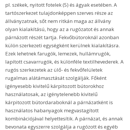
pl. székek, nyitott fotelek (5) és ágyak esetében. A 
tartószerkezet tulajdonképpen szerves része az 
állványzatnak, sőt nem ritkán maga az állvány 
olyan kialakítású, hogy az a rugózatot és annak 
párnázott részét tartja. Fekvőbútoroknál azonban 
külön szerkezeti egységként kerülnek kialakításra. 
Ezek lehetnek farugók, lemezek, hullámrugók, 
lapított csavarrugók, és különféle textilhevederek. A 
rugós szerkezetek az ülő- és fekvőfelületek 
rugalmas alátámasztását szolgálják. Főként 
igényesebb kivitelű kárpitozott bútorokhoz 
használatosak, az igénytelenebb kivitelű 
kárpitozott bútordaraboknál a párnázatként is 
használatos habanyagok megvastagított 
kombinációjával helyettesítik. A párnázat, és annak 
bevonata egyszerre szolgálja a rugózott és egyéb 