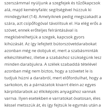
szerszámmal nyúljunk a szegfejek és tűzőkapcsok 
alá, majd keményfaléc segítségével húzzuk ki 
mindegyiket (14). Amelyiknek pedig megszakadt a 
szára, azt csípőfogóval távolítsuk el. Ha elég erős a 
szövet, ennek erőteljes felrántásával is 
megkísérelhetjük a szegek, kapcsok gyors 
kihúzását. Az így lefejtett bútorszövetdarabokat 
azonban még ne dobjuk el, mert a szabásminták 
elkészítéséhez, illetve a szabáshoz szükségünk lesz 
minden darabjukra. A szélek szabaddá tételével 
azonban még nem biztos, hogy a szövetet le is 
tudjuk húzni a darabról, mert előfordulhat, hogy a 
sarkokon, és a párnázatok kivarrt élein az egyes 
kárpitdarabok az élkiképzés anyagához vannak 
varrva. Ilyen esetekben e varratokat óvatosan, éles 
késsel metsszük át, és így fejtsük le egymás után a 