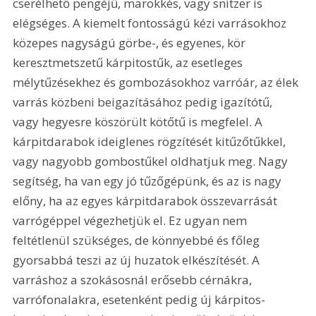
cserélhető pengéjű, marokkés, vagy snitzer is 
elégséges. A kiemelt fontosságú kézi varrásokhoz 
közepes nagyságú görbe-, és egyenes, kör 
keresztmetszetű kárpitostűk, az esetleges 
mélytűzésekhez és gombozásokhoz varróár, az élek 
varrás közbeni beigazításához pedig igazítótű, 
vagy hegyesre köszörült kötőtű is megfelel. A 
kárpitdarabok ideiglenes rögzítését kitűzőtűkkel, 
vagy nagyobb gombostűkel oldhatjuk meg. Nagy 
segítség, ha van egy jó tűzőgépünk, és az is nagy 
előny, ha az egyes kárpitdarabok összevarrását 
varrógéppel végezhetjük el. Ez ugyan nem 
feltétlenül szükséges, de könnyebbé és főleg 
gyorsabbá teszi az új huzatok elkészítését. A 
varráshoz a szokásosnál erősebb cérnákra, 
varrófonalakra, esetenként pedig új kárpitos-