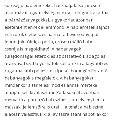
sűrűségű hablemezeket használják. Kárpitcsere 
alkalmával ugyan elvileg nem sok dolgunk akadhat 
a párnázóanyagokkal, a gyakorlat azonban 
esetenként ennek ellentmond. A hablemezek sajnos 
nem örök életűek, és ha már a bevonóanyagot 
lebontjuk róluk, a porló, erősen málló habok 
cseréje is megoldható. A habanyagok 
tulajdonságai eltérők, és az összetevőik adagolási 
arányával szabályozhatók. Céljainkra a lágyabb és 
rugalmasabb poliészter típusú, homogén Poran-A 
habanyagok a megfelelők. A habanyagokat 
mindenkor a terhelési mód és annak mértéke 
alapján kell kiválasztani. Pótlásoknál azonban 
mérvadó a párnázó hab színe is, amely egyben a 
műszaki jellemzőire is utal. Ha tehát a hab színe 
alapján választjuk ki a javításra szánt habot, akkor 