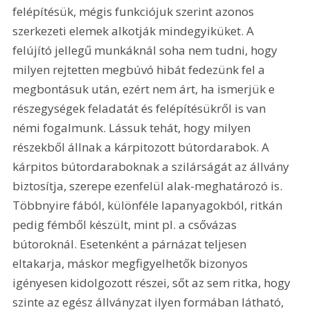
felépítésük, mégis funkciójuk szerint azonos 
szerkezeti elemek alkotják mindegyiküket. A 
felújító jellegű munkáknál soha nem tudni, hogy 
milyen rejtetten megbúvó hibát fedezünk fel a 
megbontásuk után, ezért nem árt, ha ismerjük e 
részegységek feladatát és felépítésükről is van 
némi fogalmunk. Lássuk tehát, hogy milyen 
részekből állnak a kárpitozott bútordarabok. A 
kárpitos bútordaraboknak a szilárságát az állvány 
biztosítja, szerepe ezenfelül alak-meghatározó is. 
Többnyire fából, különféle lapanyagokból, ritkán 
pedig fémből készült, mint pl. a csővázas 
bútoroknál. Esetenként a párnázat teljesen 
eltakarja, máskor megfigyelhetők bizonyos 
igényesen kidolgozott részei, sőt az sem ritka, hogy 
szinte az egész állványzat ilyen formában látható, 