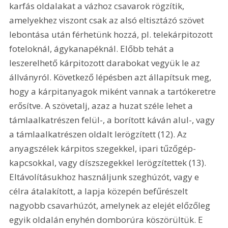
karfás oldalakat a vázhoz csavarok rögzítik, 
amelyekhez viszont csak az alsó eltisztázó szövet 
lebontása után férhetünk hozzá, pl. telekárpitozott 
foteloknál, ágykanapéknál. Előbb tehát a 
leszerelhető kárpitozott darabokat vegyük le az 
állványról. Következő lépésben azt állapítsuk meg, 
hogy a kárpitanyagok miként vannak a tartókeretre 
erősítve. A szövetalj, azaz a huzat széle lehet a 
támlaalkatrészen felül-, a borított káván alul-, vagy 
a támlaalkatrészen oldalt lerögzített (12). Az 
anyagszélek kárpitos szegekkel, ipari tűzőgép-
kapcsokkal, vagy díszszegekkel lerögzítettek (13). 
Eltávolításukhoz használjunk szeghúzót, vagy e 
célra átalakított, a lapja közepén befűrészelt 
nagyobb csavarhúzót, amelynek az elejét előzőleg 
egyik oldalán enyhén domborúra köszörültük. E 