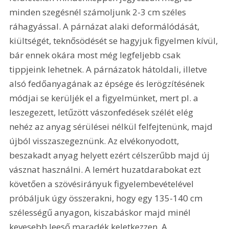
minden szegésnél számoljunk 2-3 cm széles 
ráhagyással. A párnázat alaki deformálódását, 
kiültségét, teknősödését se hagyjuk figyelmen kívül, 
bár ennek okára most még legfeljebb csak 
tippjeink lehetnek. A párnázatok hátoldali, illetve 
alsó fedőanyagának az épsége és lerögzítésének 
módjai se kerüljék el a figyelmünket, mert pl. a 
leszegezett, letűzött vászonfedések szélét elég 
nehéz az anyag sérülései nélkül felfejtenünk, majd 
újból visszaszegeznünk. Az elvékonyodott, 
beszakadt anyag helyett ezért célszerűbb majd új 
vásznat használni. A lemért huzatdarabokat ezt 
követően a szövésirányuk figyelembevételével 
próbáljuk úgy összerakni, hogy egy 135-140 cm 
szélességű anyagon, kiszabáskor majd minél 
kevesebb leeső maradék keletkezzen. A 