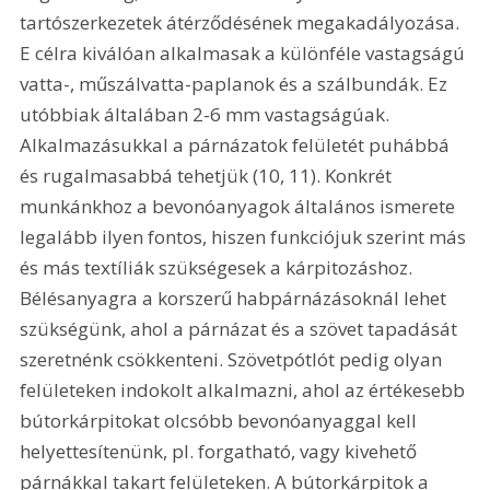
tartószerkezetek átérződésének megakadályozása. 
E célra kiválóan alkalmasak a különféle vastagságú 
vatta-, műszálvatta-paplanok és a szálbundák. Ez 
utóbbiak általában 2-6 mm vastagságúak. 
Alkalmazásukkal a párnázatok felületét puhábbá 
és rugalmasabbá tehetjük (10, 11). Konkrét 
munkánkhoz a bevonóanyagok általános ismerete 
legalább ilyen fontos, hiszen funkciójuk szerint más 
és más textíliák szükségesek a kárpitozáshoz. 
Bélésanyagra a korszerű habpárnázásoknál lehet 
szükségünk, ahol a párnázat és a szövet tapadását 
szeretnénk csökkenteni. Szövetpótlót pedig olyan 
felületeken indokolt alkalmazni, ahol az értékesebb 
bútorkárpitokat olcsóbb bevonóanyaggal kell 
helyettesítenünk, pl. forgatható, vagy kivehető 
párnákkal takart felületeken. A bútorkárpitok a 