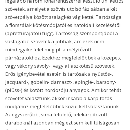
legalább három fonalrendszerrel készülő ún. kettős 
szövetek, amelyet a szövés utolsó fázisában a két 
szövetpálya között szalagkés vág ketté. Tartóssága 
a flórszálak kötésmódjától és hátoldali kezelésétől 
(aprettúrájától) függ. Tartósság szempontjából a 
vastagabb szövetek a jobbak, ám ezek nem 
mindegyike felel meg pl. a mélytűzött 
párnázatokhoz. Ezekhez megfelelőbbek a közepes, 
vagy vékony sávoly-, vagy atlaszkötésű szövetek. 
Erős igénybevétel esetén is tartósak a nyüstös-, 
Jacquard-, gobelin- damaszt-, epinglé-, bársony- 
(plüss-) és kötött hordozójú anyagok. Amikor tehát 
szövetet választunk, akkor inkább a kárpitozás 
módjához megfelelőbbek közül kell választanunk. 
Az egyszerűbb, sima felületű, telekárpitozott 
daraboknál azonban még ezt sem kell túlságosan 