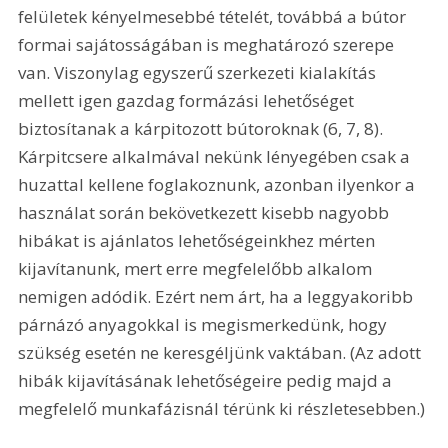
felületek kényelmesebbé tételét, továbbá a bútor 
formai sajátosságában is meghatározó szerepe 
van. Viszonylag egyszerű szerkezeti kialakítás 
mellett igen gazdag formázási lehetőséget 
biztosítanak a kárpitozott bútoroknak (6, 7, 8). 
Kárpitcsere alkalmával nekünk lényegében csak a 
huzattal kellene foglakoznunk, azonban ilyenkor a 
használat során bekövetkezett kisebb nagyobb 
hibákat is ajánlatos lehetőségeinkhez mérten 
kijavítanunk, mert erre megfelelőbb alkalom 
nemigen adódik. Ezért nem árt, ha a leggyakoribb 
párnázó anyagokkal is megismerkedünk, hogy 
szükség esetén ne keresgéljünk vaktában. (Az adott 
hibák kijavításának lehetőségeire pedig majd a 
megfelelő munkafázisnál térünk ki részletesebben.) 