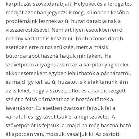
kárpitozás szövetdarabjait. Helyüket és a lerögzítés 
módját azonban jegyezzük meg, különben később 
problémáink lesznek az új huzat darabjainak a 
visszaerősítésével. Nem árt ilyen esetekben erről 
néhány vázlatot is készíteni. Több azonos darab 
esetében erre nincs szükség, mert a másik 
bútordarabot használhatjuk mintaként. Ha 
szövetpótló anyaghoz varrtak a kárpitanyag szélei, 
akkor esetenként egyben lehúzhatók a párnázatról, 
és majd így kell az új huzatot is kialakítanunk, ám 
az is lehet, hogy a szövetpótlót és a kárpit szegett 
szélét a felső párnázathoz is hozzáöltötték a 
levarráskor. Ez esetben óvatosan fejtsük fel a 
varratot, és így távolítsuk el a régi szövetet. A 
szövetpótlót is fejtsük le, majd ha még használható 
állapotban van, mossuk, vasaljuk ki. Az osztott 