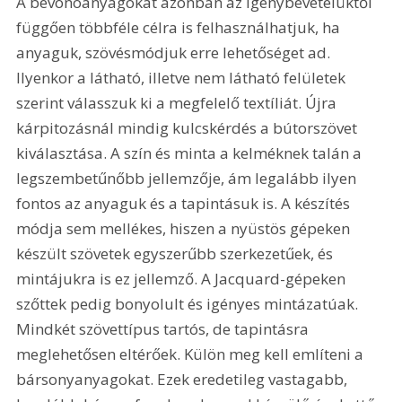
A bevonóanyagokat azonban az igénybevételüktől 
függően többféle célra is felhasználhatjuk, ha 
anyaguk, szövésmódjuk erre lehetőséget ad. 
Ilyenkor a látható, illetve nem látható felületek 
szerint válasszuk ki a megfelelő textíliát. Újra 
kárpitozásnál mindig kulcskérdés a bútorszövet 
kiválasztása. A szín és minta a kelméknek talán a 
legszembetűnőbb jellemzője, ám legalább ilyen 
fontos az anyaguk és a tapintásuk is. A készítés 
módja sem mellékes, hiszen a nyüstös gépeken 
készült szövetek egyszerűbb szerkezetűek, és 
mintájukra is ez jellemző. A Jacquard-gépeken 
szőttek pedig bonyolult és igényes mintázatúak. 
Mindkét szövettípus tartós, de tapintásra 
meglehetősen eltérőek. Külön meg kell említeni a 
bársonyanyagokat. Ezek eredetileg vastagabb, 