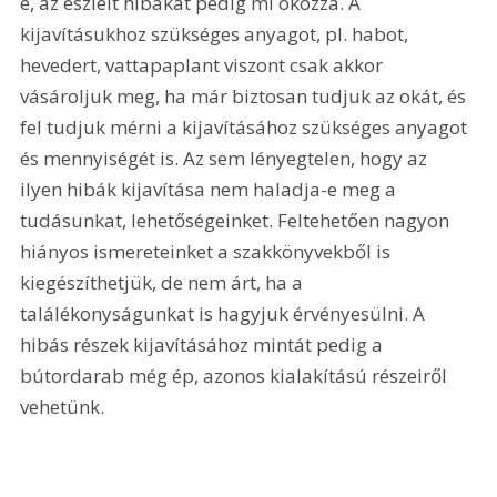
e, az észlelt hibákat pedig mi okozza. A 
kijavításukhoz szükséges anyagot, pl. habot, 
hevedert, vattapaplant viszont csak akkor 
vásároljuk meg, ha már biztosan tudjuk az okát, és 
fel tudjuk mérni a kijavításához szükséges anyagot 
és mennyiségét is. Az sem lényegtelen, hogy az 
ilyen hibák kijavítása nem haladja-e meg a 
tudásunkat, lehetőségeinket. Feltehetően nagyon 
hiányos ismereteinket a szakkönyvekből is 
kiegészíthetjük, de nem árt, ha a 
találékonyságunkat is hagyjuk érvényesülni. A 
hibás részek kijavításához mintát pedig a 
bútordarab még ép, azonos kialakítású részeiről 
vehetünk. 