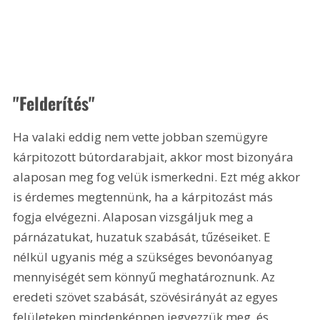
"Felderítés"
Ha valaki eddig nem vette jobban szemügyre 
kárpitozott bútordarabjait, akkor most bizonyára 
alaposan meg fog velük ismerkedni. Ezt még akkor 
is érdemes megtennünk, ha a kárpitozást más 
fogja elvégezni. Alaposan vizsgáljuk meg a 
párnázatukat, huzatuk szabását, tűzéseiket. E 
nélkül ugyanis még a szükséges bevonóanyag 
mennyiségét sem könnyű meghatároznunk. Az 
eredeti szövet szabását, szövésirányát az egyes 
felületeken mindenképpen jegyezzük meg, és 