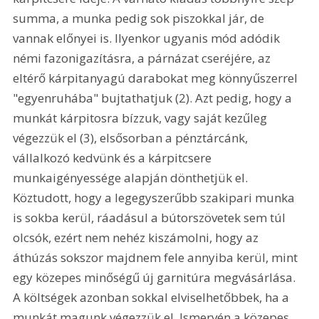
summa, a munka pedig sok piszokkal jár, de 
vannak előnyei is. Ilyenkor ugyanis mód adódik 
némi fazonigazításra, a párnázat cseréjére, az 
eltérő kárpitanyagú darabokat meg könnyűszerrel 
"egyenruhába" bujtathatjuk (2). Azt pedig, hogy a 
munkát kárpitosra bízzuk, vagy saját kezűleg 
végezzük el (3), elsősorban a pénztárcánk, 
vállalkozó kedvünk és a kárpitcsere 
munkaigényessége alapján dönthetjük el. 
Köztudott, hogy a legegyszerűbb szakipari munka 
is sokba kerül, ráadásul a bútorszövetek sem túl 
olcsók, ezért nem nehéz kiszámolni, hogy az 
áthúzás sokszor majdnem fele annyiba kerül, mint 
egy közepes minőségű új garnitúra megvásárlása. 
A költségek azonban sokkal elviselhetőbbek, ha a 
munkát magunk végezzük el. Ismervén a közepes 