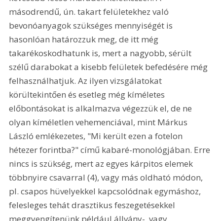
másodrendű, ún. takart felületekhez való 
bevonóanyagok szükséges mennyiségét is 
hasonlóan határozzuk meg, de itt még 
takarékoskodhatunk is, mert a nagyobb, sérült 
szélű darabokat a kisebb felületek befedésére még 
felhasználhatjuk. Az ilyen vizsgálatokat 
körültekintően és esetleg még kíméletes 
előbontásokat is alkalmazva végezzük el, de ne 
olyan kíméletlen vehemenciával, mint Márkus 
László emlékezetes, "Mi került ezen a fotelon 
hétezer forintba?" című kabaré-monológjában. Erre 
nincs is szükség, mert az egyes kárpitos elemek 
többnyire csavarral (4), vagy más oldható módon, 
pl. csapos hüvelyekkel kapcsolódnak egymáshoz, 
felesleges tehát drasztikus feszegetésekkel 
meggyengítenünk például állvány-, vagy 