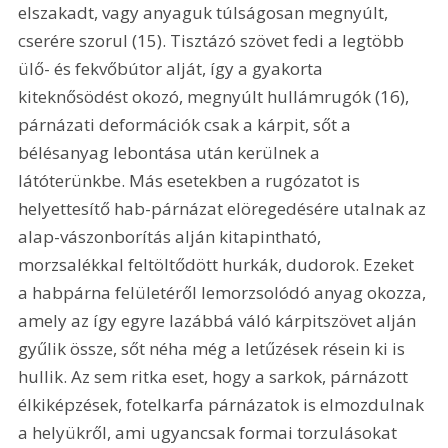
elszakadt, vagy anyaguk túlságosan megnyúlt, 
cserére szorul (15). Tisztázó szövet fedi a legtöbb 
ülő- és fekvőbútor alját, így a gyakorta 
kiteknősödést okozó, megnyúlt hullámrugók (16), 
párnázati deformációk csak a kárpit, sőt a 
bélésanyag lebontása után kerülnek a 
látóterünkbe. Más esetekben a rugózatot is 
helyettesítő hab-párnázat elöregedésére utalnak az 
alap-vászonborítás alján kitapintható, 
morzsalékkal feltöltődött hurkák, dudorok. Ezeket 
a habpárna felületéről lemorzsolódó anyag okozza, 
amely az így egyre lazábbá váló kárpitszövet alján 
gyűlik össze, sőt néha még a letűzések résein ki is 
hullik. Az sem ritka eset, hogy a sarkok, párnázott 
élkiképzések, fotelkarfa párnázatok is elmozdulnak 
a helyükről, ami ugyancsak formai torzulásokat 