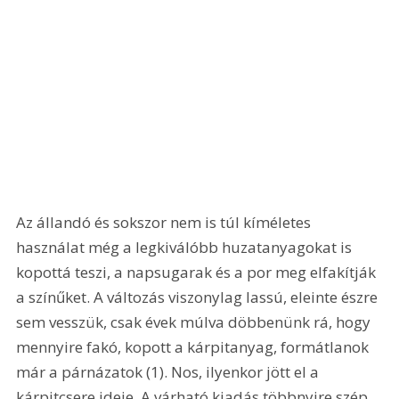
Az állandó és sokszor nem is túl kíméletes 
használat még a legkiválóbb huzatanyagokat is 
kopottá teszi, a napsugarak és a por meg elfakítják 
a színűket. A változás viszonylag lassú, eleinte észre 
sem vesszük, csak évek múlva döbbenünk rá, hogy 
mennyire fakó, kopott a kárpitanyag, formátlanok 
már a párnázatok (1). Nos, ilyenkor jött el a 
kárpitcsere ideje. A várható kiadás többnyire szép 