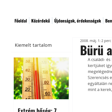
Főoldal
Közérdekű
Újdonságok, érdekességek
Bem
2008. máj. 1.
2 perc
Bürü a
Kiemelt tartalom
A családi- é
kertjüket ig
megelégednek
Szerencsés es
egyáltalán n
mint a kerek
Extrém hőség: 7