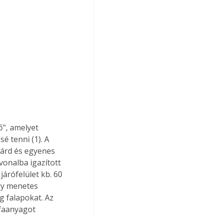
ő", amelyet 
 tenni (1). A 
lárd és egyenes 
 vonalba igazított 
árófelület kb. 60 
gy menetes 
g falapokat. Az 
 faanyagot 