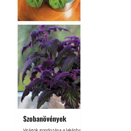
Szobanövények
Virágoskert: k
teraszon, laká
Virágok gondozása a lakásban,