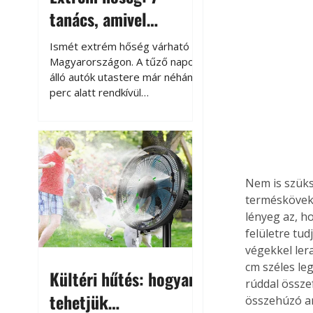
tanács, amivel
megóvhatjuk
Ismét extrém hőség várható
autónkat a nyári
Magyarországon. A tűző napon
álló autók utastere már néhány
károktól
perc alatt rendkívül
felmelegszik, és rövid időn belül
akár a 60-70 °C-ot is
megközelítheti. Ez nemcsak a
beszállást teszi kellemetlenné,
hanem az autó állapotára és a
Nem is szüks
benne hagyott tárgyakra is
terméskövekb
káros hatással lehet. Néhány
egyszerű óvintézkedéssel
lényeg az, h
azonban jelentősen
felületre tud
csökkenthetjük a hőség káros
végekkel ler
hatásait.
cm széles le
Kültéri hűtés: hogyan
rúddal össze
tehetjük
összehúzó an