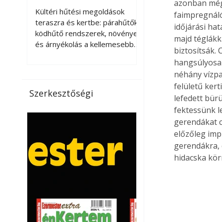
azonban még 
kellemesebbé a
Kültéri hűtési megoldások
faimpregnáló 
teraszt és a kertet?
teraszra és kertbe: párahűtők,
időjárási ha
ködhűtő rendszerek, növények
majd téglákk
és árnyékolás a kellemesebb
biztosítsák. 
nyári mikroklímáért. A kültéri
hangsúlyosab
hűtés kérdése az utóbbi
néhány vízpa
években egyre nagyobb
felületű kert
jelentőséget kapott, ahogy a
Szerkesztőségi
lefedett bür
nyári hőhullámok gyakoribbá és
intenzívebbé váltak. Míg
fektessünk le
korábban elsősorban a beltéri
gerendákat c
klímaberendezések jelentették
előzőleg imp
a megoldást a meleg ellen, ma
gerendákra, 
már egyre többen keresnek
hidacska kör
olyan kültéri hűtési
lehetőségeket is, amelyek a
teraszok, erkélyek, kertek vagy
vendégl