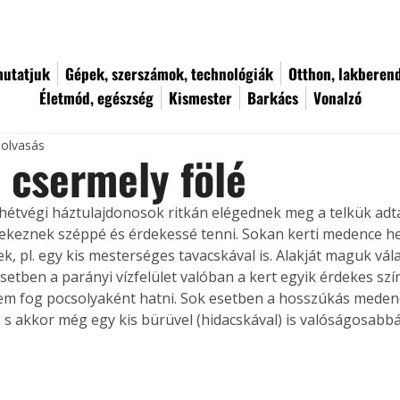
utatjuk
Gépek, szerszámok, technológiák
Otthon, lakberen
Életmód, egészség
Kismester
Barkács
Vonalzó
 olvasás
 csermely fölé
s hétvégi háztulajdonosok ritkán elégednek meg a telkük adt
yekeznek széppé és érdekessé tenni. Sokan kerti medence he
, pl. egy kis mesterséges tavacskával is. Alakját maguk vála
etben a parányi vízfelület valóban a kert egyik érdekes színf
em fog pocsolyaként hatni. Sok esetben a hosszúkás meden
, s akkor még egy kis bürüvel (hidacskával) is valóságosabbá