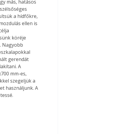
agy más, hatásos 
 szélsőséges 
ítsük a hídfőkre, 
ozdulás ellen is 
élja 
sünk köréje 
). Nagyobb 
deszkalapokkal 
ált gerendát 
akítani. A 
0x700 mm-es, 
kel szegeljük a 
et használjunk. A 
tessé.