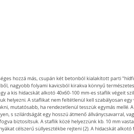
éges hozzá más, csupán két betonból kialakított parti "hídf
ől, nagyobb folyami kavicsból kirakva könnyű természetessé
ogy a kis hidacskát alkotó 40x60-100 mm-es staflik végeit szi
juk helyezni. A staflikat nem feltétlenül kell szabályosan egy
akni, mutatósabb, ha rendezetlenül tesszük egymás mellé. A j
gyen, s szilárdságát egy hosszú átmenő állványcsavarral, va
fogva biztosítsuk. A staflik közé helyezzünk kb. 10 mm vasta
yákat célszerű süllyesztékbe rejteni (2). A hidacskát alkotó