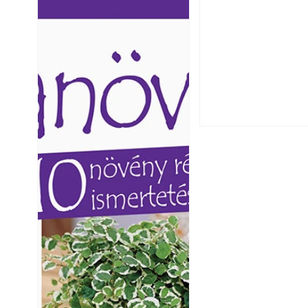
Ezermester lapszámai. A
Ezermester lapszámai
Laptapir kényelmes megoldás,
Laptapir kényelmes 
mert: – t
mert: – t
Falrepedés javítá
és mikor szükség
Betonjárda készít