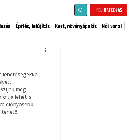
FELIRATKOZÁS
dezés
Építés, felújítás
Kert, növényápolás
Női vonal
a lehetőségekkel, 
lyett 
sztják meg. 
oltja lehet, s 
ce előnyösebb, 
 tehető.