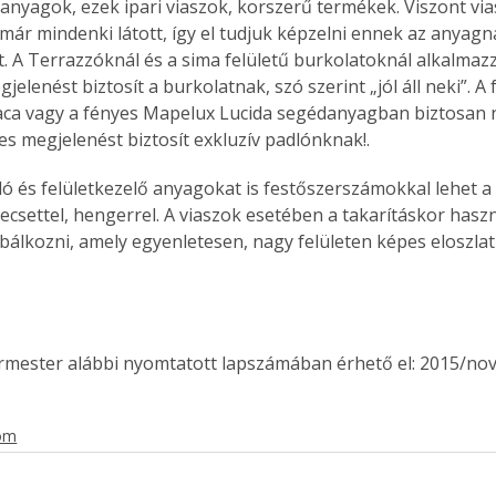
anyagok, ezek ipari viaszok, korszerű termékek. Viszont via
már mindenki látott, így el tudjuk képzelni ennek az anyagn
. A Terrazzóknál és a sima felületű burkolatoknál alkalmazz
jelenést biztosít a burkolatnak, szó szerint „jól áll neki”. A 
ca vagy a fényes Mapelux Lucida segédanyagban biztosan 
es megjelenést biztosít exkluzív padlónknak!.
 és felületkezelő anyagokat is festőszerszámokkal lehet a fe
 ecsettel, hengerrel. A viaszok esetében a takarításkor has
álkozni, amely egyenletesen, nagy felületen képes eloszlat
ermester alábbi nyomtatott lapszámában érhető el: 2015/no
lom
ertben,
Gyógyító növények: a
sban
természet kincsei az