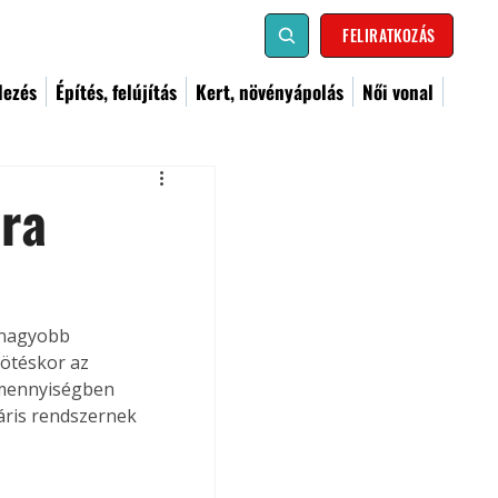
FELIRATKOZÁS
dezés
Építés, felújítás
Kert, növényápolás
Női vonal
ra
-nagyobb 
kötéskor az 
 mennyiségben 
áris rendszernek 