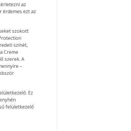
érletezni az 
r érdemes ezt az 
keket szokott 
Protection 
edeti színét, 
 a Creme 
ő szerek. A 
mennyire – 
öbbször 
ületkezelő. Ez 
 enyhén 
ű felületkezelő 