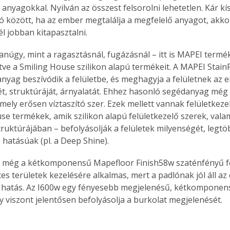
 anyagokkal. Nyilván az összest felsorolni lehetetlen. Kár kís
. A
ó között, ha az ember megtalálja a megfelelő anyagot, akko
megoldás,
l jobban kitapasztalni.
yanúgy, mint a ragasztásnál, fugázásnál – itt is MAPEI termé
letve a Smiling House szilikon alapú termékeit. A MAPEI Stain
nyag beszívódik a felületbe, és meghagyja a felületnek az er
t, struktúráját, árnyalatát. Ehhez hasonló segédanyag még
mely erősen víztaszító szer. Ezek mellett vannak felületkezel
se termékek, amik szilikon alapú felületkezelő szerek, vala
truktúrá­jában – befolyásolják a felületek milyenségét, legt
 hatásúak (pl. a Deep Shine).
 még a kétkomponensű Mapefloor Finish58w szaténfényű fel
tes területek kezelésére alkalmas, mert a padlónak jól áll az
hatás. Az I600w egy fényesebb megjelenésű, kétkomponens
y viszont jelentősen befolyásolja a burkolat megjelenését.