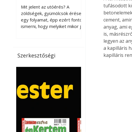
érnek tovább leszedés
tufásodott k
Mit jelent az utóérés? A
betonelemek 
után?
zöldségek, gyümölcsök érése
cement, amine
egy folyamat, épp ezért fontos
ismerni, hogy melyiket mikor jó
anyag, ami e
leszedni. Meg kell különböztetni
is, másrészr
a gazdasági és a biológiai
legyen az any
érettséget. Például a
a kapilláris 
paradicsomot sokszor
kapilláris re
Szerkesztőségi
gazdasági érettségben, azaz
félig éretten szedik le, ezután
utaztatják hosszan, és még
pulton tartható kell legyen.
Utóérik eközben, de nem lesz
olyan ízű, mint amit a saját
kertünkben, biológiai
érettségben szedünk le. Teljes
érettségben szedve nem
tárolható h