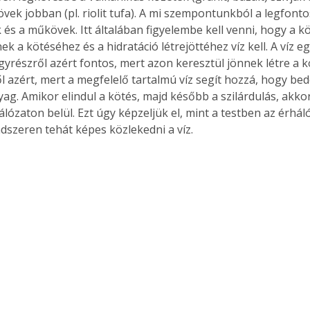
övek jobban (pl. riolit tufa). A mi szempontunkból a legfont
és a műkövek. Itt általában figyelembe kell venni, hogy a k
k a kötéséhez és a hidratáció létrejöttéhez víz kell. A víz eg
gyrészről azért fontos, mert azon keresztül jönnek létre a 
ől azért, mert a megfelelő tartalmú víz segít hozzá, hogy be
ag. Amikor elindul a kötés, majd később a szilárdulás, akkor
hálózaton belül. Ezt úgy képzeljük el, mint a testben az érháló
ndszeren tehát képes közlekedni a víz.