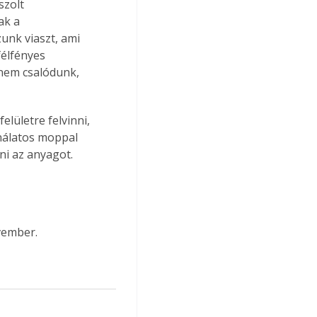
szolt 
ak a 
unk viaszt, ami 
félfényes 
nem csalódunk, 
lületre felvinni, 
ználatos moppal 
ni az anyagot.
vember.