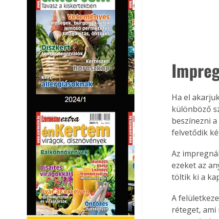
Impreg
Ha el akarjuk
különböző sz
beszínezni a 
felvetődik k
Az impregnálá
ezeket az an
töltik ki a ka
A felületkez
réteget, ami 