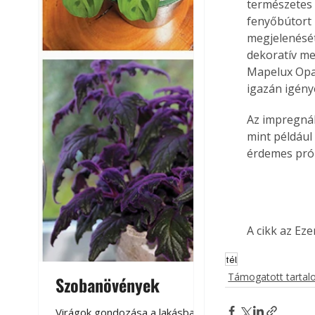
természetes 
fenyőbútort 
megjelenését
dekoratív meg
Mapelux Opa
igazán igény
Az impregnáló
mint például
érdemes prób
A cikk az Ez
tél
Támogatott tarta
Szobanövények
Virágoskert: k
teraszon, laká
Virágok gondozása a lakásban,