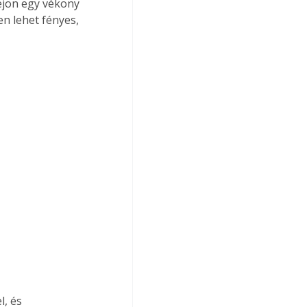
rejön egy vékony 
n lehet fényes, 
, és 