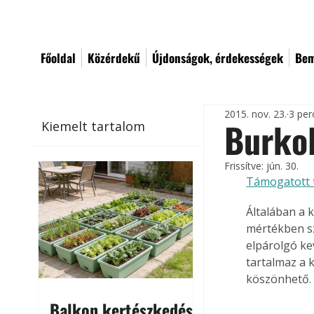
Főoldal
Közérdekű
Újdonságok, érdekességek
Bem
2015. nov. 23.
3 per
Burko
Kiemelt tartalom
Frissítve:
jún. 30.
Támogatott 
Általában a 
mértékben szí
elpárolgó ke
tartalmaz a 
köszönhető.
Balkon kertészkedés