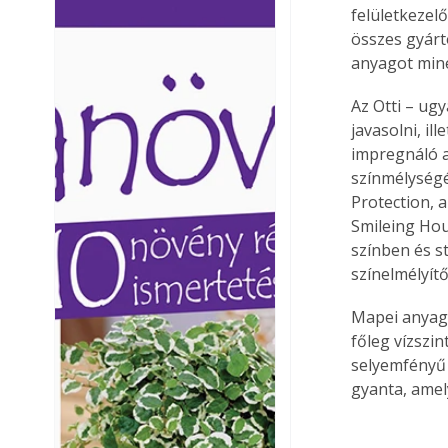
felületkezelő
Ezermester lapszámai. A
Ezermester lapszámai
összes gyárt
Laptapir kényelmes megoldás,
Laptapir kényelmes 
anyagot miné
mert: – t
mert: – t
Az Otti – ug
javasolni, il
impregnáló a
színmélységé
Protection, a
Smileing Hou
színben és s
színelmélyítő
Mapei anyag
főleg vízszin
selyemfényű 
gyanta, amel