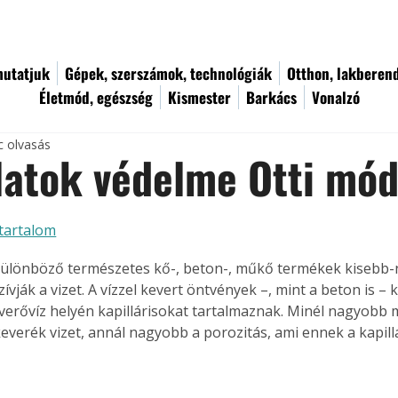
utatjuk
Gépek, szerszámok, technológiák
Otthon, lakberen
Életmód, egészség
Kismester
Barkács
Vonalzó
c olvasás
latok védelme Otti mód
tartalom
különböző természetes kő-, beton-, műkő termékek kisebb
vják a vizet. A vízzel kevert öntvények –, mint a beton is – 
verővíz helyén kapillárisokat tartalmaznak. Minél nagyobb
keverék vizet, annál nagyobb a porozitás, ami ennek a kapill