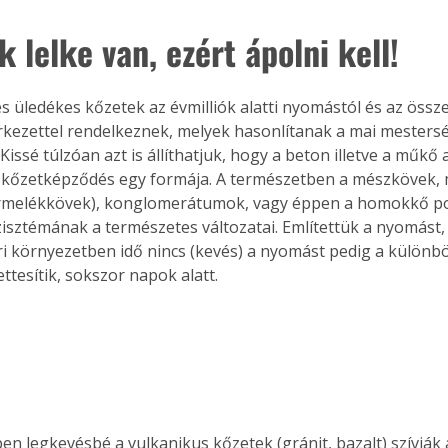
 lelke van, ezért ápolni kell!
s üledékes kőzetek az évmilliók alatti nyomástól és az össz
erkezettel rendelkeznek, melyek hasonlítanak a mai mesters
issé túlzóan azt is állíthatjuk, hogy a beton illetve a műkő 
t kőzetképződés egy formája. A természetben a mészkövek,
örmelékkövek), konglomerátumok, vagy éppen a homokkő p
zisztémának a természetes változatai. Említettük a nyomást, é
ri környezetben idő nincs (kevés) a nyomást pedig a különbö
ttesítik, sokszor napok alatt.
n legkevésbé a vulkanikus kőzetek (gránit, bazalt) szívják a