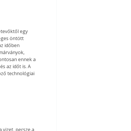
etevőktől egy 
éges öntött 
az időben 
 márványok, 
ontosan ennek a 
s az időt is. A 
ző technológiai 
 vizet, persze a 