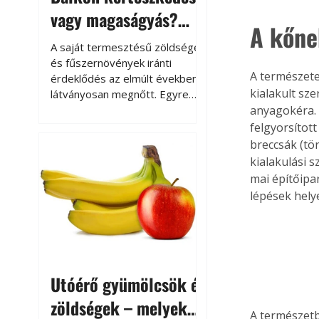
vagy magaságyás?
A kőnek
Helytakarékos
A saját termesztésű zöldségek
kertészkedés
és fűszernövények iránti
A természete
érdeklődés az elmúlt években
kialakult sz
látványosan megnőtt. Egyre
többen szeretnék tudni, honnan
anyagokéra. K
származik az élelmiszer az
felgyorsítot
asztalukra, miközben a
breccsák (t
kertészkedés sokak számára
kialakulási s
kikapcsolódást és feltöltődést
mai építőipa
is jelent.
lépések helye
Utóérő gyümölcsök és
zöldségek – melyek
A természetbe