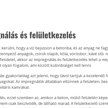
nálás és felületkezelés
 kerülni, hogy a víz bejusson a betonba, és az anyag ne fagyj
ennyező anyagok, zsírok olajok, kóla, vörösbor, kávé stb. n
felületet, akkor az impregnálás és felületkezelés lehet a meg
ét olyan fogalom, ami között különbséget kell tenni.
s gyakorlatilag azt jelenti, hogy távol tartjuk a kezelendő f
yagokat. Az impregnálók általában eltűnnek a felületen, bes
pilláris kamrákat. 
elés, ezzel szemben az, amikor a beton, műkő felületén kép
nem csak beszívódik, de látható marad. A felületkezelő szere