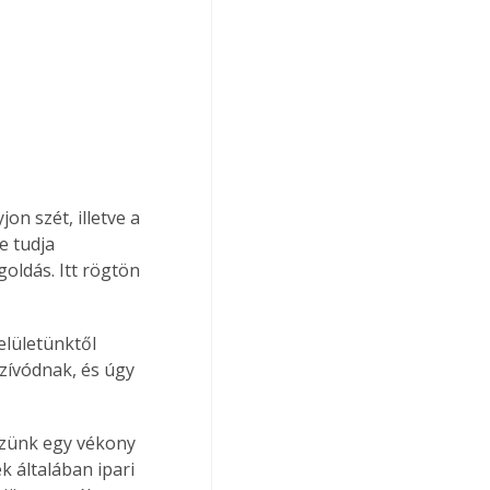
on szét, illetve a 
e tudja 
oldás. Itt rögtön 
elületünktől 
zívódnak, és úgy 
ezünk egy vékony 
k általában ipari 