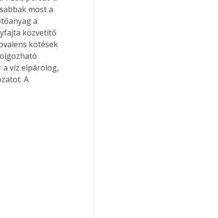
osabbak most a 
ötőanyag a 
yfajta közvetítő 
kovalens kötések 
dolgozható 
 a víz elpárolog, 
zatot. A 