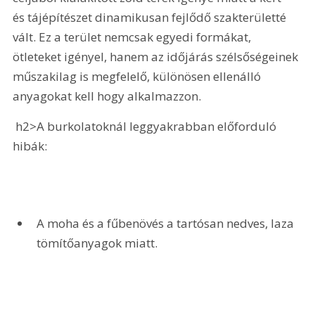
és tájépítészet dinamikusan fejlődő szakterületté 
vált. Ez a terület nemcsak egyedi formákat, 
ötleteket igényel, hanem az időjárás szélsőségeinek 
műszakilag is megfelelő, különösen ellenálló 
anyagokat kell hogy alkalmazzon.
 h2>A burkolatoknál leggyakrabban előforduló 
hibák:
A moha és a fűbenövés a tartósan nedves, laza 
tömítőanyagok miatt.