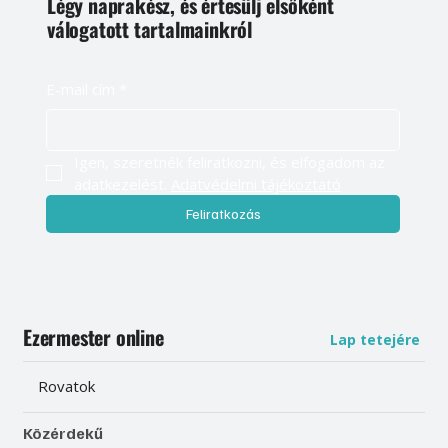
Légy naprakész, és értesülj elsőként
válogatott tartalmainkról
E-mail cím
*
Igen, szeretnék feliratkozni, és elfogadom az 
adatkezelést. 
Adatvédelmi tájékoztató
Feliratkozás
Ezermester online
Lap tetejére
Rovatok
Közérdekű