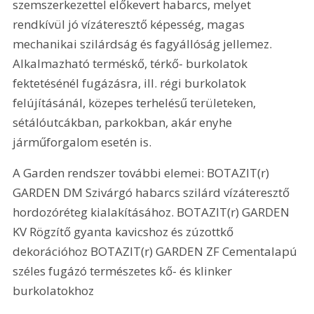
szemszerkezettel előkevert habarcs, melyet 
rendkívül jó vízáteresztő képesség, magas 
mechanikai szilárdság és fagyállóság jellemez. 
Alkalmazható terméskő, térkő- burkolatok 
fektetésénél fugázásra, ill. régi burkolatok 
felújításánál, közepes terhelésű területeken, 
sétálóutcákban, parkokban, akár enyhe 
járműforgalom esetén is.
A Garden rendszer további elemei: BOTAZIT(r) 
GARDEN DM Szivárgó habarcs szilárd vízáteresztő 
hordozóréteg kialakításához. BOTAZIT(r) GARDEN 
KV Rögzítő gyanta kavicshoz és zúzottkő 
dekorációhoz BOTAZIT(r) GARDEN ZF Cementalapú 
széles fugázó természetes kő- és klinker 
burkolatokhoz