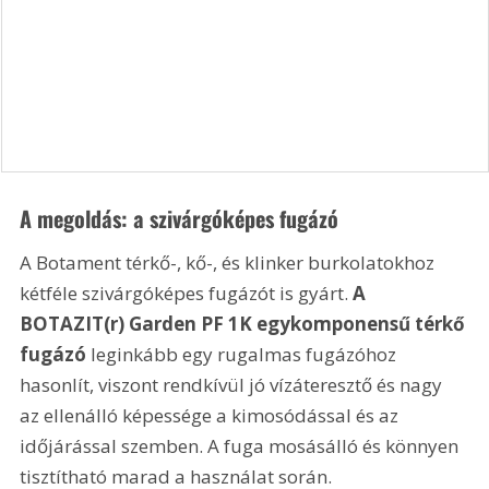
A megoldás: a szivárgóképes fugázó
A Botament térkő-, kő-, és klinker burkolatokhoz 
kétféle szivárgóképes fugázót is gyárt. 
A 
BOTAZIT(r) Garden PF 1K egykomponensű térkő 
fugázó
 leginkább egy rugalmas fugázóhoz 
hasonlít, viszont rendkívül jó vízáteresztő és nagy 
az ellenálló képessége a kimosódással és az 
időjárással szemben. A fuga mosásálló és könnyen 
tisztítható marad a használat során. 