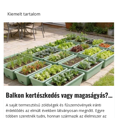
Kiemelt tartalom
Balkon kertészkedés vagy magaságyás?
Helytakarékos kertészkedés
A saját termesztésű zöldségek és fűszernövények iránti
érdeklődés az elmúlt években látványosan megnőtt. Egyre
többen szeretnék tudni, honnan származik az élelmiszer az
l