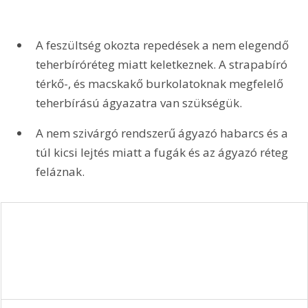
A feszültség okozta repedések a nem elegendő 
teherbíróréteg miatt keletkeznek. A strapabíró 
térkő-, és macskakő burkolatoknak megfelelő 
teherbírású ágyazatra van szükségük. 
A nem szivárgó rendszerű ágyazó habarcs és a 
túl kicsi lejtés miatt a fugák és az ágyazó réteg 
feláznak.