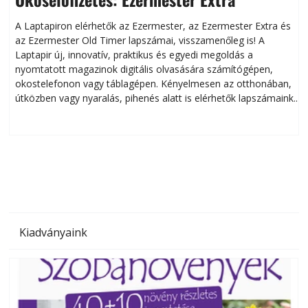
A Laptapiron elérhetők az Ezermester, az Ezermester Extra és
az Ezermester Old Timer lapszámai, visszamenőleg is! A
Laptapir új, innovatív, praktikus és egyedi megoldás a
L
nyomtatott magazinok digitális olvasására számítógépen,
okostelefonon vagy táblagépen. Kényelmesen az otthonában,
útközben vagy nyaralás, pihenés alatt is elérhetők lapszámaink.
ú
Bárhol, bármikor, akár külföldön élve vagy dolgozva is
B
olvashatók az Ezermester lapszámai. A Laptapir kényelmes
megoldás, mert: – t
Kiadványaink