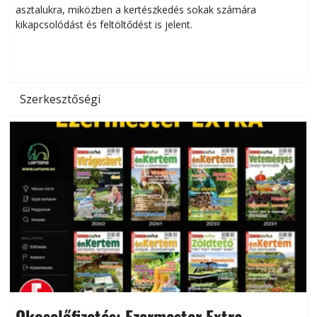
asztalukra, miközben a kertészkedés sokak számára
kikapcsolódást és feltöltődést is jelent.
é
d
Szerkesztőségi
Okoselőfizetés: Ezermester Extra