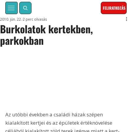
FELIRATKOZÁS
2010. jún. 22.
2 perc olvasás
Burkolatok kertekben,
parkokban
Az utóbbi években a családi házak szépen 
kialakított kertjei és az épületek értéknövelése 
céljából kialakított zöld terek igénye miatt a kert- 