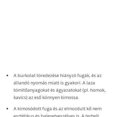
A burkolat töredezése hiányzó fugák, és az 
állandó nyomás miatt is gyakori. A laza 
tömítőanyagokat és ágyazatokat (pl. homok, 
kavics) az eső könnyen kimossa.
A kimosódott fuga és az elmozdult kő nem 
esztétikus és balesetveszélyes is. A terhelt 