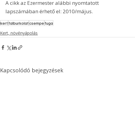
A cikk az Ezermester alábbi nyomtatott 
lapszámában érhető el: 2010/május.
kert
falburkolat
csempe
fuga
Kert, növényápolás
Kapcsolódó bejegyzések