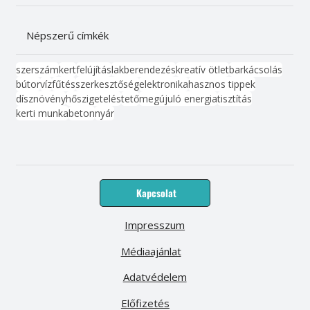
Népszerű címkék
szerszám
kert
felújítás
lakberendezés
kreatív ötlet
barkácsolás
bútor
víz
fűtés
szerkesztőség
elektronika
hasznos tippek
dísznövény
hőszigetelés
tető
megújuló energia
tisztítás
kerti munka
beton
nyár
Kapcsolat
Impresszum
Médiaajánlat
Adatvédelem
Előfizetés