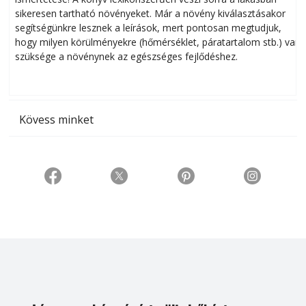
sikeresen tart­ha­tó növényeket. Már a növény kiválasztásakor
h
segítségünkre lesznek a leírások, mert pontosan megtudjuk,
k
hogy milyen körülményekre (hőmérséklet, páratartalom stb.) van
szüksége a növénynek az egészséges fejlődéshez.
t
Kövess minket