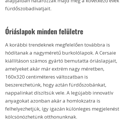
alapjaiban határozzák majd meg a következő évek 
fürdőszobadivatjait.
Óriáslapok minden felületre
A korábbi trendeknek megfelelően továbbra is 
hódítanak a nagyméretű burkolólapok. A Cersaie 
kiállításon számos gyártó bemutatta óriáslapjait, 
amelyeket akár már extrém nagy méretben, 
160x320 centiméteres változatban is 
beszerezhetünk, hogy aztán fürdőszobánkat, 
nappalinkat díszítsük vele. A legújabb innovatív 
anyagokat azonban akár a homlokzatra is 
felhelyezhetjük, így igazán különleges megjelenést 
kölcsönözhetünk otthonunknak.