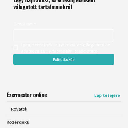
válogatott tartalmainkról
E-mail cím
*
Igen, szeretnék feliratkozni, és elfogadom az 
adatkezelést. 
Adatvédelmi tájékoztató
Feliratkozás
Ezermester online
Lap tetejére
Rovatok
Közérdekű