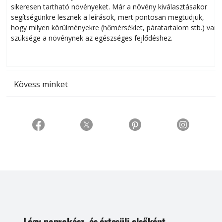
sikeresen tart­ha­tó növényeket. Már a növény kiválasztásakor
h
segítségünkre lesznek a leírások, mert pontosan megtudjuk,
k
hogy milyen körülményekre (hőmérséklet, páratartalom stb.) van
szüksége a növénynek az egészséges fejlődéshez.
t
Kövess minket
Légy naprakész, és értesülj elsőként