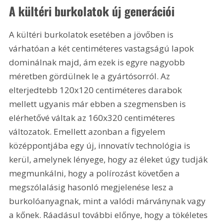
A kültéri burkolatok új generációi
A kültéri burkolatok esetében a jövőben is 
várhatóan a két centiméteres vastagságú lapok 
dominálnak majd, ám ezek is egyre nagyobb 
méretben gördülnek le a gyártósorról. Az 
elterjedtebb 120x120 centiméteres darabok 
mellett ugyanis már ebben a szegmensben is 
elérhetővé váltak az 160x320 centiméteres 
változatok. Emellett azonban a figyelem 
középpontjába egy új, innovatív technológia is 
kerül, amelynek lényege, hogy az éleket úgy tudják 
megmunkálni, hogy a polírozást követően a 
megszólalásig hasonló megjelenése lesz a 
burkolóanyagnak, mint a valódi márványnak vagy 
a kőnek. Ráadásul további előnye, hogy a tökéletes 