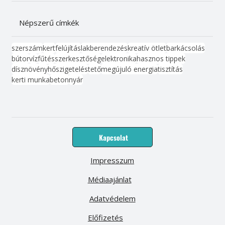
Népszerű címkék
szerszám
kert
felújítás
lakberendezés
kreatív ötlet
barkácsolás
bútor
víz
fűtés
szerkesztőség
elektronika
hasznos tippek
dísznövény
hőszigetelés
tető
megújuló energia
tisztítás
kerti munka
beton
nyár
Kapcsolat
Impresszum
Médiaajánlat
Adatvédelem
Előfizetés