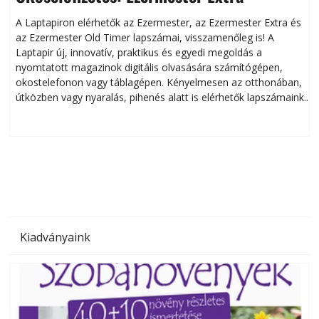
A Laptapiron elérhetők az Ezermester, az Ezermester Extra és
az Ezermester Old Timer lapszámai, visszamenőleg is! A
Laptapir új, innovatív, praktikus és egyedi megoldás a
L
nyomtatott magazinok digitális olvasására számítógépen,
okostelefonon vagy táblagépen. Kényelmesen az otthonában,
útközben vagy nyaralás, pihenés alatt is elérhetők lapszámaink.
ú
Bárhol, bármikor, akár külföldön élve vagy dolgozva is
B
olvashatók az Ezermester lapszámai. A Laptapir kényelmes
megoldás, mert: – t
Kiadványaink