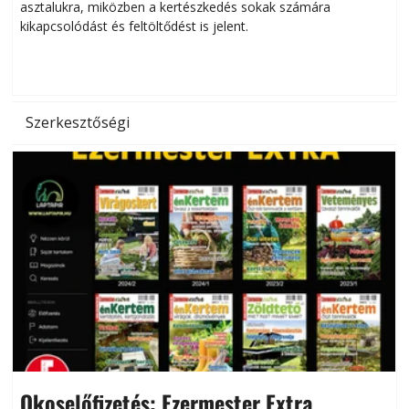
asztalukra, miközben a kertészkedés sokak számára
kikapcsolódást és feltöltődést is jelent.
é
d
Szerkesztőségi
Okoselőfizetés: Ezermester Extra