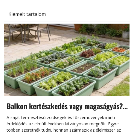
Kiemelt tartalom
Balkon kertészkedés vagy magaságyás?
Helytakarékos kertészkedés
A saját termesztésű zöldségek és fűszernövények iránti
érdeklődés az elmúlt években látványosan megnőtt. Egyre
többen szeretnék tudni, honnan származik az élelmiszer az
l