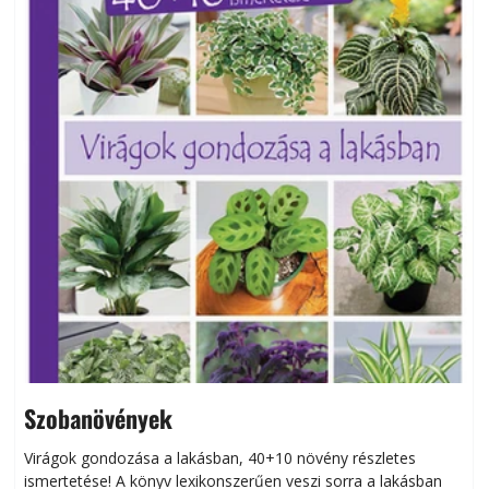
Szobanövények
Virágok gondozása a lakásban, 40+10 növény részletes
ismertetése! A könyv lexikonszerűen veszi sorra a lakásban
s