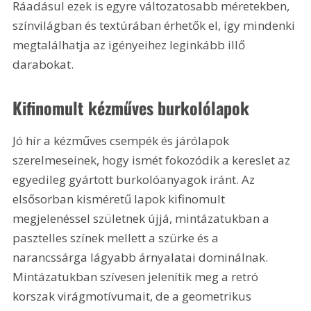
Ráadásul ezek is egyre változatosabb méretekben, 
színvilágban és textúrában érhetők el, így mindenki 
megtalálhatja az igényeihez leginkább illő 
darabokat.
Kifinomult kézműves burkolólapok
Jó hír a kézműves csempék és járólapok 
szerelmeseinek, hogy ismét fokozódik a kereslet az 
egyedileg gyártott burkolóanyagok iránt. Az 
elsősorban kisméretű lapok kifinomult 
megjelenéssel születnek újjá, mintázatukban a 
pasztelles színek mellett a szürke és a 
narancssárga lágyabb árnyalatai dominálnak. 
Mintázatukban szívesen jelenítik meg a retró 
korszak virágmotívumait, de a geometrikus 