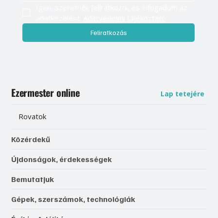
Igen, szeretnék feliratkozni, és elfogadom az 
adatkezelést. 
Adatvédelmi tájékoztató
Feliratkozás
Ezermester online
Lap tetejére
Rovatok
Közérdekű
Újdonságok, érdekességek
Bemutatjuk
Gépek, szerszámok, technológiák