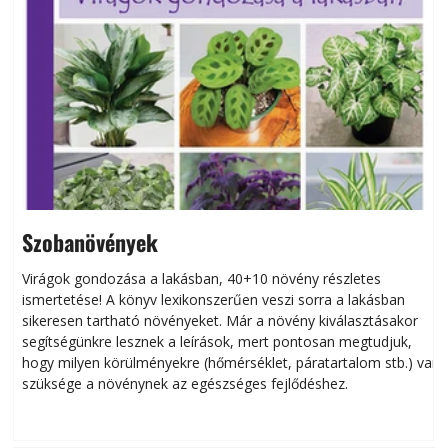
Szobanövények
Virágok gondozása a lakásban, 40+10 növény részletes
ismertetése! A könyv lexikonszerűen veszi sorra a lakásban
s
sikeresen tart­ha­tó növényeket. Már a növény kiválasztásakor
h
segítségünkre lesznek a leírások, mert pontosan megtudjuk,
k
hogy milyen körülményekre (hőmérséklet, páratartalom stb.) van
szüksége a növénynek az egészséges fejlődéshez.
t