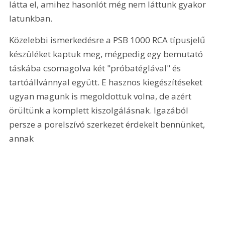
látta el, amihez hasonlót még nem láttunk gyakor 
latunkban.
Közelebbi ismerkedésre a PSB 1000 RCA típusjelű 
készüléket kaptuk meg, mégpedig egy bemutató 
táskába csomagolva két "próbatéglával" és 
tartóállvánnyal együtt. E hasznos kiegészítéseket 
ugyan magunk is megoldottuk volna, de azért 
örültünk a komplett kiszolgálásnak. Igazából 
persze a porelszívó szerkezet érdekelt bennünket, 
annak 