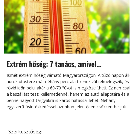
Extrém hőség: 7 tanács, amivel
megóvhatjuk autónkat a nyári károktól
Ismét extrém hőség várható Magyarországon. A tűző napon álló
autók utastere már néhány perc alatt rendkívül felmelegszik, és
rövid időn belül akár a 60-70 °C-ot is megközelítheti. Ez nemcsak
n
a beszállást teszi kellemetlenné, hanem az autó állapotára és a
benne hagyott tárgyakra is káros hatással lehet. Néhány
egyszerű óvintézkedéssel azonban jelentősen csökkenthetjük a
hőség káros hatásait.
l
Szerkesztőségi