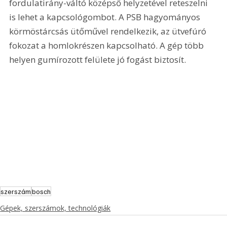
fordulatirány-váltó középső helyzetével reteszelni 
is lehet a kapcsológombot. A PSB hagyományos 
körmöstárcsás ütőművel rendelkezik, az ütvefúró 
fokozat a homlokrészen kapcsolható. A gép több 
helyen gumírozott felülete jó fogást biztosít.
szerszám
bosch
Gépek, szerszámok, technológiák