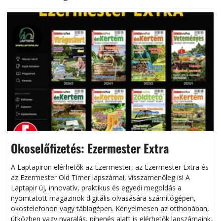
Okoselőfizetés: Ezermester Extra
A Laptapiron elérhetők az Ezermester, az Ezermester Extra és
az Ezermester Old Timer lapszámai, visszamenőleg is! A
Laptapir új, innovatív, praktikus és egyedi megoldás a
L
nyomtatott magazinok digitális olvasására számítógépen,
okostelefonon vagy táblagépen. Kényelmesen az otthonában,
útközben vagy nyaralás, pihenés alatt is elérhetők lapszámaink.
ú