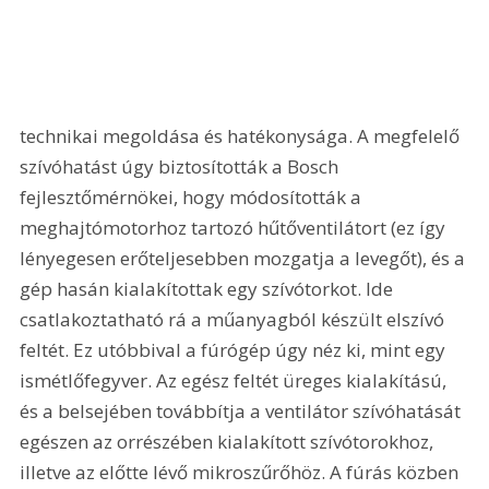
technikai megoldása és hatékonysága. A megfelelő 
szívóhatást úgy biztosították a Bosch 
fejlesztőmérnökei, hogy módosították a 
meghajtómotorhoz tartozó hűtőventilátort (ez így 
lényegesen erőteljesebben mozgatja a levegőt), és a 
gép hasán kialakítottak egy szívótorkot. Ide 
csatlakoztatható rá a műanyagból készült elszívó 
feltét. Ez utóbbival a fúrógép úgy néz ki, mint egy 
ismétlőfegyver. Az egész feltét üreges kialakítású, 
és a belsejében továbbítja a ventilátor szívóhatását 
egészen az orrészében kialakított szívótorokhoz, 
illetve az előtte lévő mikroszűrőhöz. A fúrás közben 