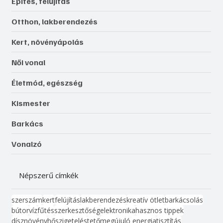
Építés, felújítás
Otthon, lakberendezés
Kert, növényápolás
Női vonal
Életmód, egészség
Kismester
Barkács
Vonalzó
Népszerű címkék
szerszám
kert
felújítás
lakberendezés
kreatív ötlet
barkácsolás
bútor
víz
fűtés
szerkesztőség
elektronika
hasznos tippek
dísznövény
hőszigetelés
tető
megújuló energia
tisztítás