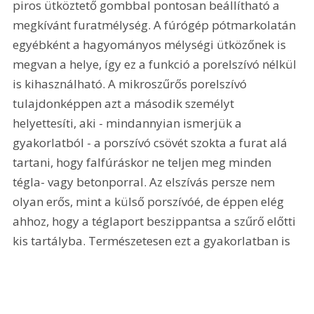
piros ütköztető gombbal pontosan beállítható a 
megkívánt furatmélység. A fúrógép pótmarkolatán 
egyébként a hagyományos mélységi ütközőnek is 
megvan a helye, így ez a funkció a porelszívó nélkül 
is kihasználható. A mikroszűrős porelszívó 
tulajdonképpen azt a második személyt 
helyettesíti, aki - mindannyian ismerjük a 
gyakorlatból - a porszívó csövét szokta a furat alá 
tartani, hogy falfúráskor ne teljen meg minden 
tégla- vagy betonporral. Az elszívás persze nem 
olyan erős, mint a külső porszívóé, de éppen elég 
ahhoz, hogy a téglaport beszippantsa a szűrő előtti 
kis tartályba. Természetesen ezt a gyakorlatban is 