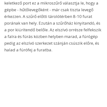
keletkező port ez a mikroszűrő választja le, hogy a 
gépbe - hűtőlevegőként - már csak tiszta levegő 
érkezzen. A szűrő előtti tárolótérben 8-10 furat 
porának van hely. Ezután a szűrőház kinyitandó, és 
a por kiürítendő belőle. Az elszívó orrésze felfekszik 
a falra és fúrás közben helyben marad, a fúrógép 
pedig az elszívó szerkezet szánján csúszik előre, és 
halad a fúrófej a furatba. 