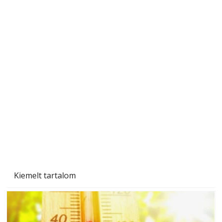
A varrógép és a varrás
Kiemelt tartalom