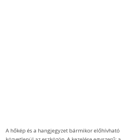
A hőkép és a hangjegyzet bármikor előhívható 
közvetlenül az eszközön. A kezelése egyszerű: a 