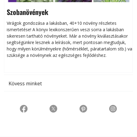
Szobanövények
Virágok gondozása a lakásban, 40+10 növény részletes
ismertetése! A könyv lexikonszerűen veszi sorra a lakásban
s
sikeresen tart­ha­tó növényeket. Már a növény kiválasztásakor
h
segítségünkre lesznek a leírások, mert pontosan megtudjuk,
k
hogy milyen körülményekre (hőmérséklet, páratartalom stb.) van
szüksége a növénynek az egészséges fejlődéshez.
t
Kövess minket