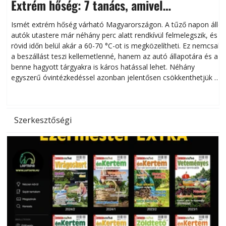
Extrém hőség: 7 tanács, amivel
megóvhatjuk autónkat a nyári károktól
Ismét extrém hőség várható Magyarországon. A tűző napon álló
autók utastere már néhány perc alatt rendkívül felmelegszik, és
rövid időn belül akár a 60-70 °C-ot is megközelítheti. Ez nemcsak
n
a beszállást teszi kellemetlenné, hanem az autó állapotára és a
benne hagyott tárgyakra is káros hatással lehet. Néhány
egyszerű óvintézkedéssel azonban jelentősen csökkenthetjük a
hőség káros hatásait.
l
Szerkesztőségi