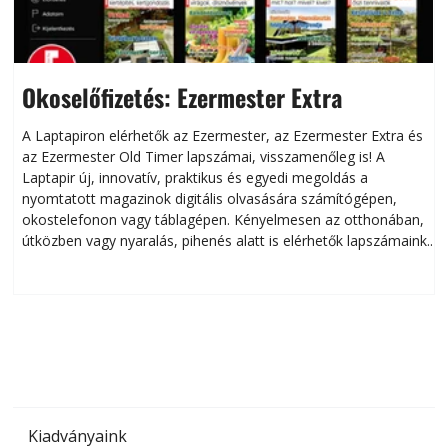
Okoselőfizetés: Ezermester Extra
A Laptapiron elérhetők az Ezermester, az Ezermester Extra és
az Ezermester Old Timer lapszámai, visszamenőleg is! A
Laptapir új, innovatív, praktikus és egyedi megoldás a
L
nyomtatott magazinok digitális olvasására számítógépen,
okostelefonon vagy táblagépen. Kényelmesen az otthonában,
útközben vagy nyaralás, pihenés alatt is elérhetők lapszámaink.
ú
Bárhol, bármikor, akár külföldön élve vagy dolgozva is
B
olvashatók az Ezermester lapszámai. A Laptapir kényelmes
megoldás, mert: – t
Kiadványaink