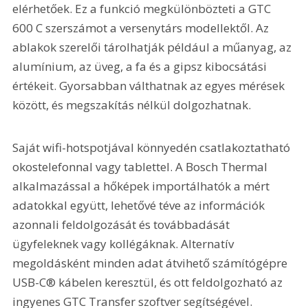
elérhetőek. Ez a funkció megkülönbözteti a GTC 
600 C szerszá­mot a versenytárs modellektől. Az 
ablakok szerelői tárolhatják például a műanyag, az 
alumínium, az üveg, a fa és a gipsz kibocsátási 
értékeit. Gyorsabban válthatnak az egyes mérések 
között, és megszakítás nélkül dolgozhatnak.
Saját wifi-hotspotjával könnyedén csatlakoztatható 
okostelefonnal vagy tablettel. A Bosch Thermal 
alkalmazással a hőképek importálhatók a mért 
adatokkal együtt, lehetővé téve az információk 
azonnali feldolgozását és továbbadását 
ügyfeleknek vagy kollégáknak. Alternatív 
megoldásként minden adat átvihető számítógépre 
USB-C® kábelen keresztül, és ott feldolgozható az 
ingyenes GTC Transfer szoftver segítségével.