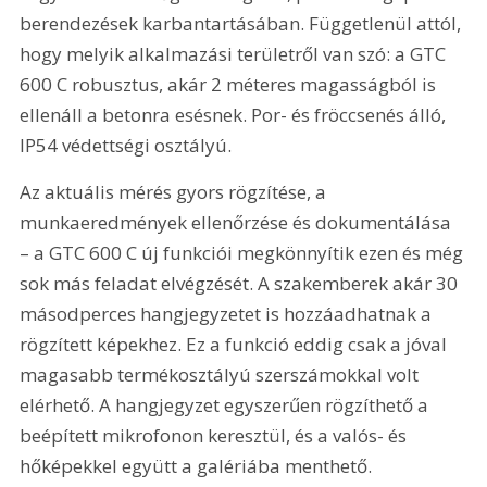
berendezések karbantartásában. Függetlenül attól, 
hogy melyik alkalmazási területről van szó: a GTC 
600 C robusztus, akár 2 méteres magasságból is 
ellenáll a betonra esésnek. Por- és fröccsenés álló, 
IP54 védettségi osztályú.
Az aktuális mérés gyors rögzítése, a 
munkaeredmények ellenőrzése és dokumentálása 
– a GTC 600 C új funkciói megkönnyítik ezen és még 
sok más feladat elvégzését. A szakemberek akár 30 
másodperces hangjegyzetet is hozzáadhatnak a 
rögzített képekhez. Ez a funkció eddig csak a jóval 
magasabb termékosztályú szerszámokkal volt 
elérhető. A hangjegyzet egyszerűen rögzíthető a 
beépített mikrofonon keresztül, és a valós- és 
hőképekkel együtt a galériába menthető.