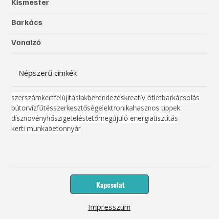
Kismester
Barkács
Vonalzó
Népszerű címkék
szerszám
kert
felújítás
lakberendezés
kreatív ötlet
barkácsolás
bútor
víz
fűtés
szerkesztőség
elektronika
hasznos tippek
dísznövény
hőszigetelés
tető
megújuló energia
tisztítás
kerti munka
beton
nyár
Kapcsolat
Impresszum