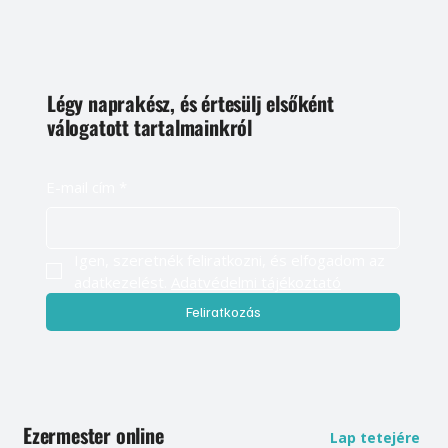
Légy naprakész, és értesülj elsőként
válogatott tartalmainkról
E-mail cím
*
Igen, szeretnék feliratkozni, és elfogadom az 
adatkezelést. 
Adatvédelmi tájékoztató
Feliratkozás
Ezermester online
Lap tetejére