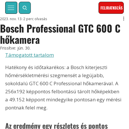
FELIRATKOZÁS
2023. nov. 13.
2 perc olvasás
Bosch Professional GTC 600 C
hőkamera
Frissítve:
jún. 30.
Támogatott tartalom
Hatékony és időtakarékos: a Bosch kiterjeszti 
hőmérsékletmérési szegmensét a legújabb, 
sokoldalú GTC 600 C Professional hőkamerával. A 
256x192 képpontos felbontású tárolt hőképekben 
a 49.152 képpont mindegyike pontosan egy mérési 
pontnak felel meg.
Az eredmény egy részletes és pontos 