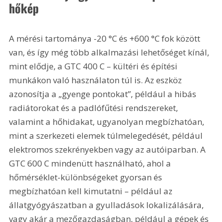
hőkép
A mérési tartománya -20 °C és +600 °C fok között 
van, és így még több alkalmazási lehetőséget kínál, 
mint elődje, a GTC 400 C – kültéri és építési 
munkákon való használaton túl is. Az eszköz 
azonosítja a „gyenge pontokat”, például a hibás 
radiátorokat és a padlófűtési rendszereket, 
valamint a hőhidakat, ugyanolyan megbízhatóan, 
mint a szerkezeti elemek túlmelegedését, például 
elektromos szekrényekben vagy az autóiparban. A 
GTC 600 C mindenütt használható, ahol a 
hőmérséklet-különbségeket gyorsan és 
megbízhatóan kell kimutatni – például az 
állatgyógyászatban a gyulladások lokalizálására, 
vagy akár a mezőgazdaságban, például a gépek és 