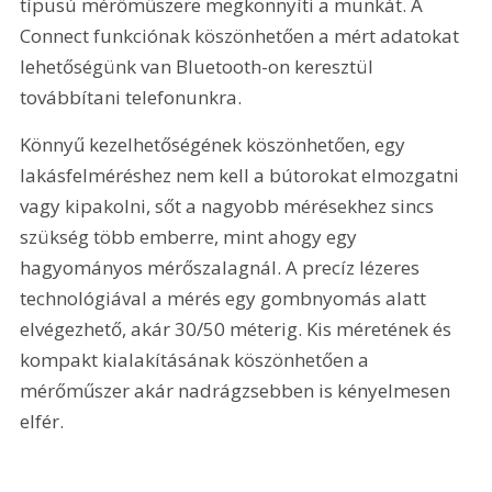
típusú mérőműszere megkönnyíti a munkát. A 
Connect funkciónak köszönhetően a mért adatokat 
lehetőségünk van Bluetooth-on keresztül 
továbbítani telefonunkra.
Könnyű kezelhetőségének köszönhetően, egy 
lakásfelméréshez nem kell a bútorokat elmozgatni 
vagy kipakolni, sőt a nagyobb mérésekhez sincs 
szükség több emberre, mint ahogy egy 
hagyományos mérőszalagnál. A precíz lézeres 
technológiával a mérés egy gombnyomás alatt 
elvégezhető, akár 30/50 méterig. Kis méretének és 
kompakt kialakításának köszönhetően a 
mérőműszer akár nadrágzsebben is kényelmesen 
elfér.