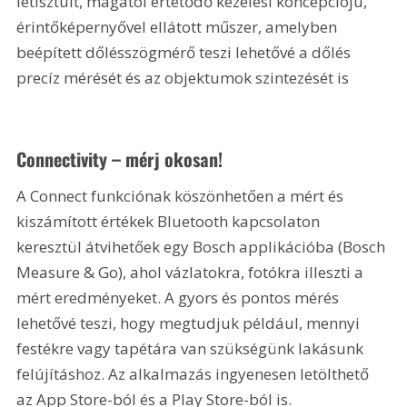
letisztult, magától értetődő kezelési koncepciójú, 
érintőképernyővel ellátott műszer, amelyben 
beépített dőlésszögmérő teszi lehetővé a dőlés 
precíz mérését és az objektumok szintezését is
Connectivity – mérj okosan!
A Connect funkciónak köszönhetően a mért és 
kiszámított értékek Bluetooth kapcsolaton 
keresztül átvihetőek egy Bosch applikációba (Bosch 
Measure & Go), ahol vázlatokra, fotókra illeszti a 
mért eredményeket. A gyors és pontos mérés 
lehetővé teszi, hogy megtudjuk például, mennyi 
festékre vagy tapétára van szükségünk lakásunk 
felújításhoz. Az alkalmazás ingyenesen letölthető 
az App Store-ból és a Play Store-ból is.