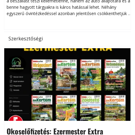
a beszállást teszi kellemetlenné, hanem az autó állapotára és a
benne hagyott tárgyakra is káros hatással lehet. Néhány
egyszerű óvintézkedéssel azonban jelentősen csökkenthetjük a
hőség káros hatásait.
l
Szerkesztőségi
Okoselőfizetés: Ezermester Extra