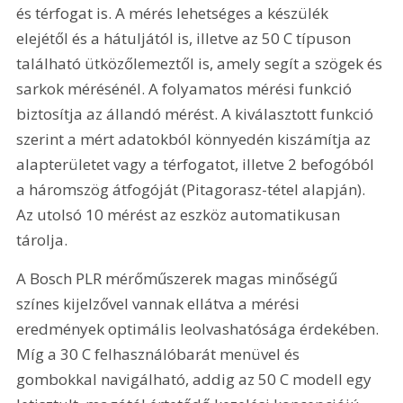
és térfogat is. A mérés lehetséges a készülék 
elejétől és a hátuljától is, illetve az 50 C típuson 
található ütközőlemeztől is, amely segít a szögek és 
sarkok mérésénél. A folyamatos mérési funkció 
biztosítja az állandó mérést. A kiválasztott funkció 
szerint a mért adatokból könnyedén kiszámítja az 
alapterületet vagy a térfogatot, illetve 2 befogóból 
a háromszög átfogóját (Pitagorasz-tétel alapján). 
Az utolsó 10 mérést az eszköz automatikusan 
tárolja.
A Bosch PLR mérőműszerek magas minőségű 
színes kijelzővel vannak ellátva a mérési 
eredmények optimális leolvashatósága érdekében. 
Míg a 30 C felhasználóbarát menüvel és 
gombokkal navigálható, addig az 50 C modell egy 