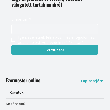
válogatott tartalmainkról
E-mail cím
*
Igen, szeretnék feliratkozni, és elfogadom az 
adatkezelést. 
Adatvédelmi tájékoztató
Feliratkozás
Ezermester online
Lap tetejére
Rovatok
Közérdekű