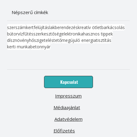
Népszerű címkék
szerszám
kert
felújítás
lakberendezés
kreatív ötlet
barkácsolás
bútor
víz
fűtés
szerkesztőség
elektronika
hasznos tippek
dísznövény
hőszigetelés
tető
megújuló energia
tisztítás
kerti munka
beton
nyár
Kapcsolat
Impresszum
Médiaajánlat
Adatvédelem
Előfizetés