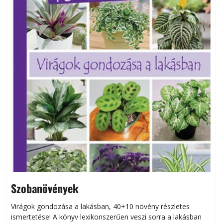
Szobanövények
Virágok gondozása a lakásban, 40+10 növény részletes
ismertetése! A könyv lexikonszerűen veszi sorra a lakásban
s