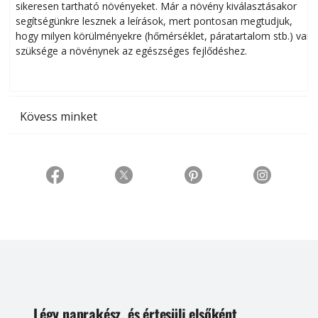
sikeresen tart­ha­tó növényeket. Már a növény kiválasztásakor
h
segítségünkre lesznek a leírások, mert pontosan megtudjuk,
k
hogy milyen körülményekre (hőmérséklet, páratartalom stb.) van
szüksége a növénynek az egészséges fejlődéshez.
t
Kövess minket
Légy naprakész, és értesülj elsőként