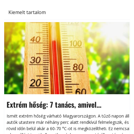
Kiemelt tartalom
Extrém hőség: 7 tanács, amivel
megóvhatjuk autónkat a nyári károktól
Ismét extrém hőség várható Magyarországon. A tűző napon álló
autók utastere már néhány perc alatt rendkívül felmelegszik, és
rövid időn belül akár a 60-70 °C-ot is megközelítheti. Ez nemcsak
n