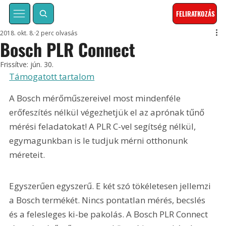
FELIRATKOZÁS
2018. okt. 8.
2 perc olvasás
Bosch PLR Connect
Frissítve:
jún. 30.
Támogatott tartalom
A Bosch mérőműszereivel most mindenféle 
erőfeszítés nélkül végezhetjük el az aprónak tűnő 
mérési feladatokat! A PLR C-vel segítség nélkül, 
egymagunkban is le tudjuk mérni otthonunk 
méreteit.
Egyszerűen egyszerű. E két szó tökéletesen jellemzi 
a Bosch termékét. Nincs pontatlan mérés, becslés 
és a felesleges ki-be pakolás. A Bosch PLR Connect 