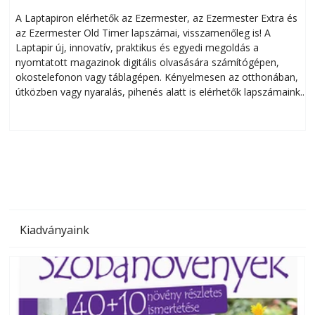
A Laptapiron elérhetők az Ezermester, az Ezermester Extra és
az Ezermester Old Timer lapszámai, visszamenőleg is! A
Laptapir új, innovatív, praktikus és egyedi megoldás a
L
nyomtatott magazinok digitális olvasására számítógépen,
okostelefonon vagy táblagépen. Kényelmesen az otthonában,
útközben vagy nyaralás, pihenés alatt is elérhetők lapszámaink.
ú
Bárhol, bármikor, akár külföldön élve vagy dolgozva is
B
olvashatók az Ezermester lapszámai. A Laptapir kényelmes
megoldás, mert: – t
Kiadványaink