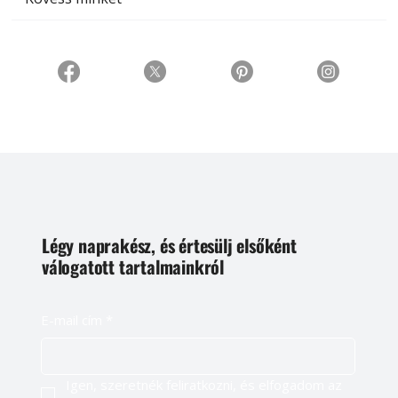
Légy naprakész, és értesülj elsőként
válogatott tartalmainkról
E-mail cím
*
Igen, szeretnék feliratkozni, és elfogadom az 