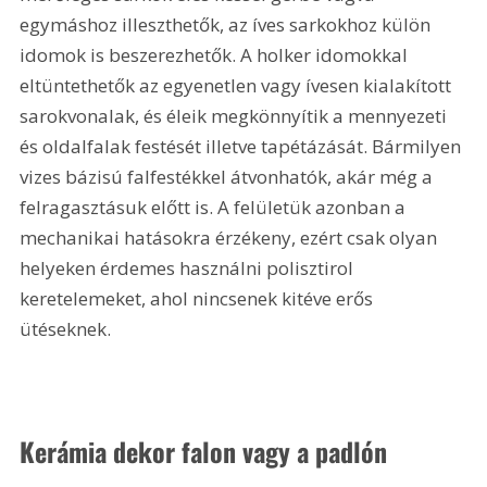
egymáshoz illeszthetők, az íves sarkokhoz külön 
idomok is beszerezhetők. A holker idomokkal 
eltüntethetők az egyenetlen vagy ívesen kialakított 
sarokvonalak, és éleik megkönnyítik a mennyezeti 
és oldalfalak festését illetve tapétázását. Bármilyen 
vizes bázisú falfestékkel átvonhatók, akár még a 
felragasztásuk előtt is. A felületük azonban a 
mechanikai hatásokra érzékeny, ezért csak olyan 
helyeken érdemes használni polisztirol 
keretelemeket, ahol nincsenek kitéve erős 
ütéseknek.
Kerámia dekor falon vagy a padlón