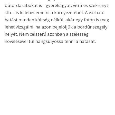
bútordarabokat is - gyerekágyat, vitrines szekrényt 
stb. - is ki lehet emelni a környezetéből. A várható 
hatást minden költség nélkül, akár egy fotón is meg 
lehet vizsgálni, ha azon bejelöljük a bordűr szegély 
helyét. Nem célszerű azonban a szélesség 
növelésével túl hangsúlyossá tenni a hatását.