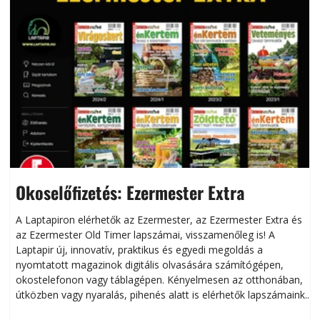
Okoselőfizetés: Ezermester Extra
A Laptapiron elérhetők az Ezermester, az Ezermester Extra és
az Ezermester Old Timer lapszámai, visszamenőleg is! A
Laptapir új, innovatív, praktikus és egyedi megoldás a
L
nyomtatott magazinok digitális olvasására számítógépen,
okostelefonon vagy táblagépen. Kényelmesen az otthonában,
útközben vagy nyaralás, pihenés alatt is elérhetők lapszámaink.
ú
Bárhol, bármikor, akár külföldön élve vagy dolgozva is
B