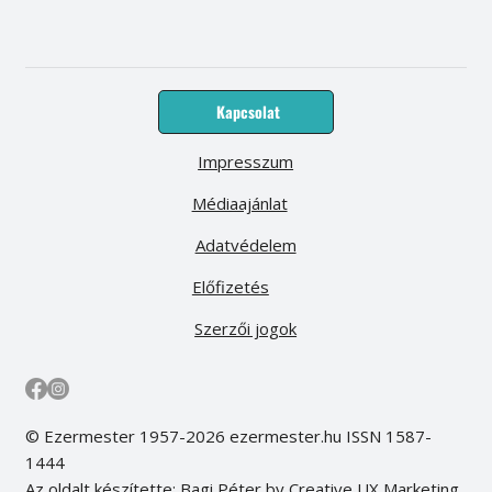
Kapcsolat
Impresszum
Médiaajánlat
Adatvédelem
Előfizetés
Szerzői jogok
© Ezermester 1957-2026 ezermester.hu ISSN 1587-
1444
Az oldalt készítette: Bagi Péter by Creative UX Marketing