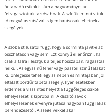
öntapadó csíkok is, ám a hagyományosan 
felragasztottak tartósabbak. A színük, mintázatuk 
jó megválasztásával is igen hatásosak lehetnek a 
szegélyek.
A szoba stílusától függ, hogy a sorminta javít-e az 
összhatáson vagy sem. Ezt könnyű ellenőrizni, ha 
csak a falra illesztjük a teljes hosszában, ragasztás 
nélkül. Az egyszínű fehér vagy pasztellszínű falakat 
különlegessé teheti egy színében és mintájában jól 
eltalált bordűr tapéta szegély. Ilyen esetekben 
érdemes a vízszintes helyett a függőleges csíkok 
elhelyezését is kipróbálni. A díszítő sávok 
elhelyezésének érvényre jutása nagyban függ lakás 
berendezésétől. A szegélyekkel akár 