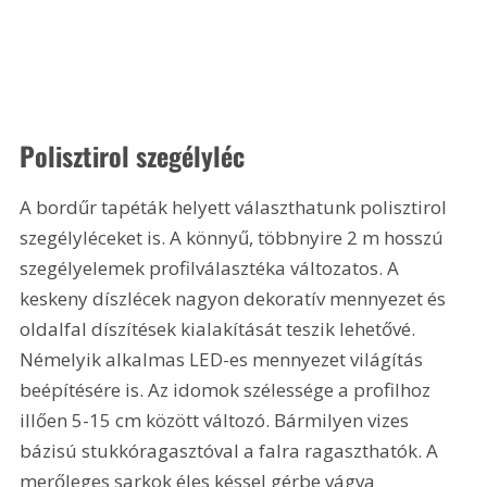
Polisztirol szegélyléc
A bordűr tapéták helyett választhatunk polisztirol 
szegélyléceket is. A könnyű, többnyire 2 m hosszú 
szegélyelemek profilválasztéka változatos. A 
keskeny díszlécek nagyon dekoratív mennyezet és 
oldalfal díszítések kialakítását teszik lehetővé. 
Némelyik alkalmas LED-es mennyezet világítás 
beépítésére is. Az idomok szélessége a profilhoz 
illően 5-15 cm között változó. Bármilyen vizes 
bázisú stukkóragasztóval a falra ragaszthatók. A 
merőleges sarkok éles késsel gérbe vágva 