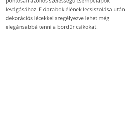
pontosan azonos szélességű csempelapok 
levágásához. E darabok élének lecsiszolása után 
dekorációs lécekkel szegélyezve lehet még 
elegánsabbá tenni a bordűr csíkokat.