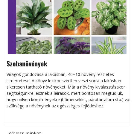
Szobanövények
Virágok gondozása a lakásban, 40+10 növény részletes
ismertetése! A könyv lexikonszerűen veszi sorra a lakásban
s
sikeresen tart­ha­tó növényeket. Már a növény kiválasztásakor
h
segítségünkre lesznek a leírások, mert pontosan megtudjuk,
k
hogy milyen körülményekre (hőmérséklet, páratartalom stb.) van
szüksége a növénynek az egészséges fejlődéshez.
t
Kövess minket