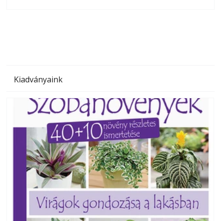
olvashatók az Ezermester lapszámai. A Laptapir kényelmes
megoldás, mert: – t
Kiadványaink