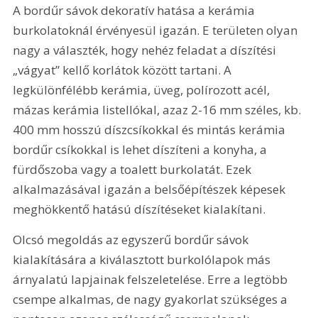
A bordűr sávok dekoratív hatása a kerámia 
burkolatoknál érvényesül igazán. E területen olyan 
nagy a választék, hogy nehéz feladat a díszítési 
„vágyat” kellő korlátok között tartani. A 
legkülönfélébb kerámia, üveg, polírozott acél, 
mázas kerámia listellókal, azaz 2-16 mm széles, kb. 
400 mm hosszú díszcsíkokkal és mintás kerámia 
bordűr csíkokkal is lehet díszíteni a konyha, a 
fürdőszoba vagy a toalett burkolatát. Ezek 
alkalmazásával igazán a belsőépítészek képesek 
meghökkentő hatású díszítéseket kialakítani.
Olcsó megoldás az egyszerű bordűr sávok 
kialakítására a kiválasztott burkolólapok más 
árnyalatú lapjainak felszeletelése. Erre a legtöbb 
csempe alkalmas, de nagy gyakorlat szükséges a 