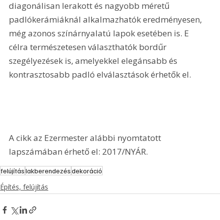
diagonálisan lerakott és nagyobb méretű 
padlókerámiáknál alkalmazhatók eredményesen, 
még azonos színárnyalatú lapok esetében is. E 
célra természetesen választhatók bordűr 
szegélyezések is, amelyekkel elegánsabb és 
kontrasztosabb padló elválasztások érhetők el.
A cikk az Ezermester alábbi nyomtatott 
lapszámában érhető el: 2017/NYÁR.
felújítás
lakberendezés
dekoráció
Építés, felújítás