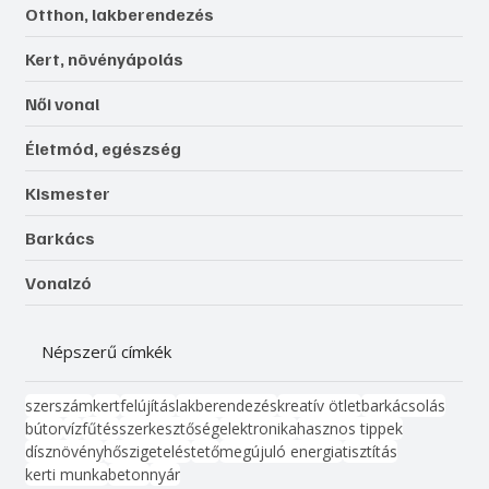
Otthon, lakberendezés
Kert, növényápolás
Női vonal
Életmód, egészség
Kismester
Barkács
Vonalzó
Népszerű címkék
szerszám
kert
felújítás
lakberendezés
kreatív ötlet
barkácsolás
bútor
víz
fűtés
szerkesztőség
elektronika
hasznos tippek
dísznövény
hőszigetelés
tető
megújuló energia
tisztítás
kerti munka
beton
nyár