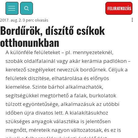
FELIRATKOZÁS
2017. aug. 2.
3 perc olvasás
Bordűrök, díszítő csíkok
otthonunkban
A különféle felületeket – pl. mennyezeteknél, 
szobák oldalfalainál vagy akár kerámia padlókon – 
keretező szegélyeket nevezzük bordűrnek. Céljuk a 
felületek díszítése, elhatárolása és előnyös 
kiemelése. Szinte bárhol alkalmazhatók, 
segítségükkel megtörhető a falak, burkolatok 
túlzott egyöntetűsége, alkalmazásuk az utóbbi 
időben újra divatos lett. A kialakításukhoz 
szükséges anyagok választéka is jelentősen 
megnőtt, méreteik nagyon változatosak, és ez is 