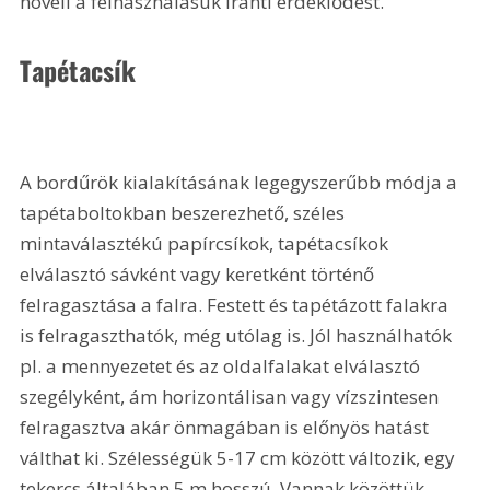
növeli a felhasználásuk iránti érdeklődést.
Tapétacsík
A bordűrök kialakításának legegyszerűbb módja a 
tapétaboltokban beszerezhető, széles 
mintaválasztékú papírcsíkok, tapétacsíkok 
elválasztó sávként vagy keretként történő 
felragasztása a falra. Festett és tapétázott falakra 
is felragaszthatók, még utólag is. Jól használhatók 
pl. a mennyezetet és az oldalfalakat elválasztó 
szegélyként, ám horizontálisan vagy vízszintesen 
felragasztva akár önmagában is előnyös hatást 
válthat ki. Szélességük 5-17 cm között változik, egy 
tekercs általában 5 m hosszú. Vannak közöttük 