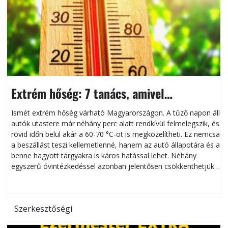
Extrém hőség: 7 tanács, amivel
megóvhatjuk autónkat a nyári károktól
Ismét extrém hőség várható Magyarországon. A tűző napon álló
autók utastere már néhány perc alatt rendkívül felmelegszik, és
rövid időn belül akár a 60-70 °C-ot is megközelítheti. Ez nemcsak
n
a beszállást teszi kellemetlenné, hanem az autó állapotára és a
benne hagyott tárgyakra is káros hatással lehet. Néhány
egyszerű óvintézkedéssel azonban jelentősen csökkenthetjük a
hőség káros hatásait.
l
Szerkesztőségi