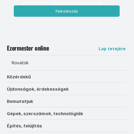
adatkezelést. 
Adatvédelmi tájékoztató
Feliratkozás
Ezermester online
Lap tetejére
Rovatok
Közérdekű
Újdonságok, érdekességek
Bemutatjuk
Gépek, szerszámok, technológiák
Építés, felújítás