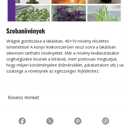
Szobanövények
Virágok gondozása a lakásban, 40+10 növény részletes
ismertetése! A könyv lexikonszerűen veszi sorra a lakásban
s
sikeresen tart­ha­tó növényeket. Már a növény kiválasztásakor
h
segítségünkre lesznek a leírások, mert pontosan megtudjuk,
k
hogy milyen körülményekre (hőmérséklet, páratartalom stb.) van
szüksége a növénynek az egészséges fejlődéshez.
t
Kövess minket