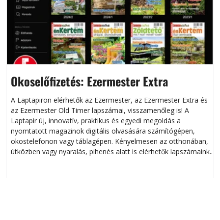
Okoselőfizetés: Ezermester Extra
A Laptapiron elérhetők az Ezermester, az Ezermester Extra és
az Ezermester Old Timer lapszámai, visszamenőleg is! A
Laptapir új, innovatív, praktikus és egyedi megoldás a
L
nyomtatott magazinok digitális olvasására számítógépen,
okostelefonon vagy táblagépen. Kényelmesen az otthonában,
útközben vagy nyaralás, pihenés alatt is elérhetők lapszámaink.
ú
Bárhol, bármikor, akár külföldön élve vagy dolgozva is
B
olvashatók az Ezermester lapszámai. A Laptapir kényelmes
megoldás, mert: – t