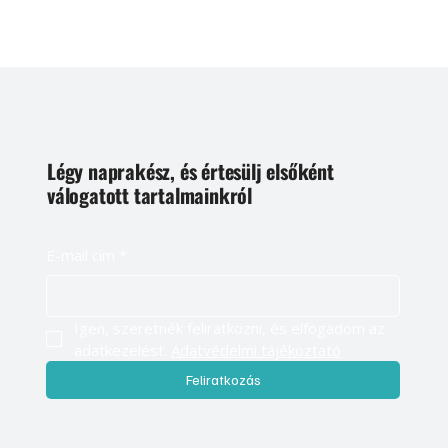
Légy naprakész, és értesülj elsőként
válogatott tartalmainkról
E-mail cím
*
Igen, szeretnék feliratkozni, és elfogadom az 
adatkezelést. 
Adatvédelmi tájékoztató
Feliratkozás