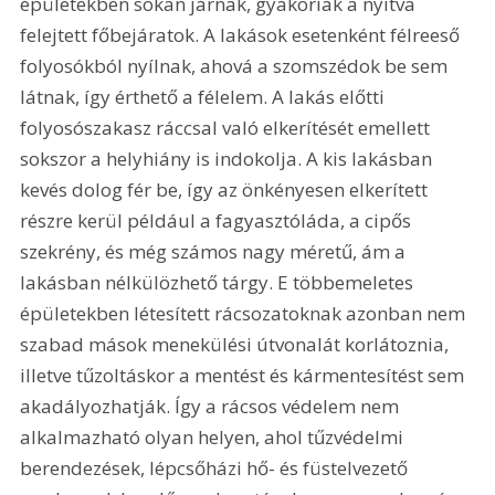
épületekben sokan járnak, gyakoriak a nyitva 
felejtett főbejáratok. A lakások esetenként félreeső 
folyosókból nyílnak, ahová a szomszédok be sem 
látnak, így érthető a félelem. A lakás előtti 
folyosószakasz ráccsal való elkerítését emellett 
sokszor a helyhiány is indokolja. A kis lakásban 
kevés dolog fér be, így az önkényesen elkerített 
részre kerül például a fagyasztóláda, a cipős 
szekrény, és még számos nagy méretű, ám a 
lakásban nélkülözhető tárgy. E többemeletes 
épületekben létesített rácsozatoknak azonban nem 
szabad mások menekülési útvonalát korlátoznia, 
illetve tűzoltáskor a mentést és kármentesítést sem 
akadályozhatják. Így a rácsos védelem nem 
alkalmazható olyan helyen, ahol tűzvédelmi 
berendezések, lépcsőházi hő- és füstelvezető 