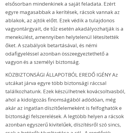
elsősorban mindenkinek a saját feladata. Ezért 
egyre magasabbak a kerítések, rácsok vannak az 
ablakok, az ajtók előtt. Ezek védik a tulajdonos 
vagyontárgyait, de tűz esetén akadályozhatják is a 
menekülést, amennyiben helytelenül létesítették 
őket. A szabályok betartásával, és némi 
odafigyeléssel azonban összeegyeztethető a 
vagyon és a személyi biztonság.
KÖZBIZTONSÁGI ÁLLAPOTBÓL EREDŐ IGÉNY Az 
utcákat járva egyre több biztonsági ráccsal 
találkozhatunk. Ezek készülhetnek kovácsoltvasból, 
ahol a kidolgozás finomságából adódóan, még 
akár az ingatlan díszítőelemeként is felfoghatók e 
biztonsági felszerelések. A legtöbb helyen a rácsok 
azonban egyszerű kivitelűek, díszítésről szó sincs, 
csak a betörők távoltartása a cél.  A rendőrök 