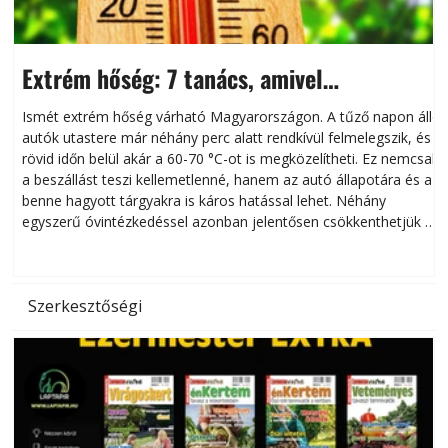
Extrém hőség: 7 tanács, amivel
megóvhatjuk autónkat a nyári károktól
Ismét extrém hőség várható Magyarországon. A tűző napon álló
autók utastere már néhány perc alatt rendkívül felmelegszik, és
rövid időn belül akár a 60-70 °C-ot is megközelítheti. Ez nemcsak
n
a beszállást teszi kellemetlenné, hanem az autó állapotára és a
benne hagyott tárgyakra is káros hatással lehet. Néhány
egyszerű óvintézkedéssel azonban jelentősen csökkenthetjük a
hőség káros hatásait.
l
Szerkesztőségi