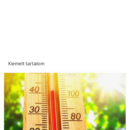
Betonjárda készítése lépésről lépésre – így
készül tartós betonburkolat
Kiemelt tartalom