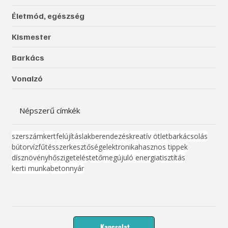
Életmód, egészség
Kismester
Barkács
Vonalzó
Népszerű címkék
szerszám
kert
felújítás
lakberendezés
kreatív ötlet
barkácsolás
bútor
víz
fűtés
szerkesztőség
elektronika
hasznos tippek
dísznövény
hőszigetelés
tető
megújuló energia
tisztítás
kerti munka
beton
nyár
Kapcsolat