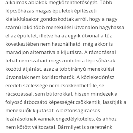
alkalmas ablakok megközelíthetőségét. Több 
lépcsőházas magas épületek építészeti 
kialakításakor gondoskodtak arról, hogy a nagy 
számú lakó több menekülési útvonalon hagyhassa 
el az épületet, illetve ha az egyik útvonal a tűz 
következtében nem használható, még akkor is 
maradjon alternatíva a kijutásra. A rácsozással 
tehát nem szabad megszüntetni a lépcsőházak 
közötti átjárást, azaz a többirányú menekülési 
útvonalak nem korlátozhatók. A közlekedőrész 
eredeti szélessége nem csökkenthető le, se 
rácsozással, sem bútorokkal, hiszen mindezek a 
folyosó átbocsátó képességét csökkentik, lassítják a 
menekülők kijutását. A biztonságirácsos 
lezárásoknak vannak engedélyköteles, és ahhoz 
nem kötött változatai. Bármilyet is szeretnénk 