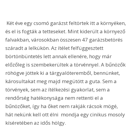
 Két éve egy csomó garázst feltörtek itt a környéken, 
és el is fogták a tetteseket. Mint kiderült a környező 
falvakban, városokban összesen 47 garázsbetörés 
száradt a lelkükön. Az ítélet felfüggesztett 
börtönbüntetés lett annak ellenére, hogy már 
előzőleg is szembekerültek a törvénnyel. A bűnözők 
röhögve jöttek ki a tárgyalóteremből, bennünket, 
károsultakat meg majd megütött a guta. Sem a 
törvények, sem az ítélkezési gyakorlat, sem a 
rendőrség hatékonysága nem rettenti el a 
bűnözőket, így ha őket nem rakják rácsok mögé, 
hát nekünk kell ott élni  mondja egy cinikus mosoly 
kíséretében az idős hölgy.