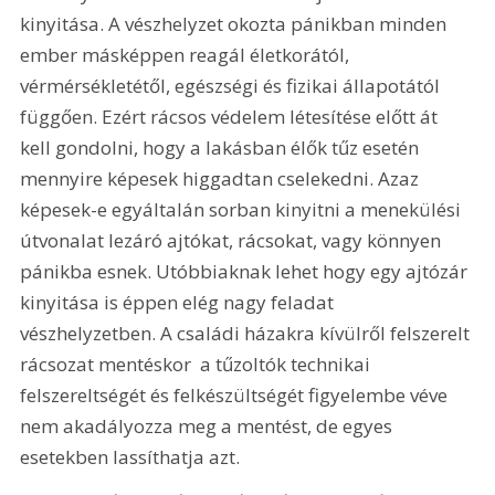
kinyitása. A vészhelyzet okozta pánikban minden 
ember másképpen reagál életkorától, 
vérmérsékletétől, egészségi és fizikai állapotától 
függően. Ezért rácsos védelem létesítése előtt át 
kell gondolni, hogy a lakásban élők tűz esetén 
mennyire képesek higgadtan cselekedni. Azaz 
képesek-e egyáltalán sorban kinyitni a menekülési 
útvonalat lezáró ajtókat, rácsokat, vagy könnyen 
pánikba esnek. Utóbbiaknak lehet hogy egy ajtózár 
kinyitása is éppen elég nagy feladat 
vészhelyzetben. A családi házakra kívülről felszerelt 
rácsozat mentéskor  a tűzoltók technikai 
felszereltségét és felkészültségét figyelembe véve  
nem akadályozza meg a mentést, de egyes 
esetekben lassíthatja azt.