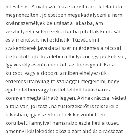
létesítését. A nyílászárókra szerelt rácsok feladata 
megnehezíteni, jó esetben megakadályozni a nem 
kívánt személyek bejutását a lakásba, ám 
vészhelyzet esetén ezek a bajba jutottak kijutását 
és a mentést is nehezíthetik. Tűzvédelmi 
szakemberek javaslatai szerint érdemes a ráccsal 
biztosított ajtó közelében elhelyezni egy pótkulcsot, 
így veszély esetén nem kell azt keresgélni. Ezt a 
kulcsot  vagy a dobozt, amiben elhelyezzük  
érdemes utánvilágító szalaggal megjelölni, hogy 
éjjel sötétben vagy füsttel telített lakásban is 
könnyen megtalálható legyen. Akinek ráccsal védett 
ajtaja van, jól teszi, ha füstérzékelőt is felszerel a 
lakásban, így e szerkezetnek köszönhetően 
körülbelül annyival hamarabb észlelheti a tüzet, 
amennyi késlekedést okoz a zárt ajtó és a rácsozat 