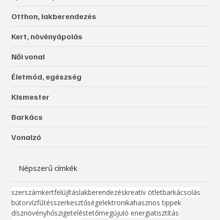
Otthon, lakberendezés
Kert, növényápolás
Női vonal
Életmód, egészség
Kismester
Barkács
Vonalzó
Népszerű címkék
szerszám
kert
felújítás
lakberendezés
kreatív ötlet
barkácsolás
bútor
víz
fűtés
szerkesztőség
elektronika
hasznos tippek
dísznövény
hőszigetelés
tető
megújuló energia
tisztítás