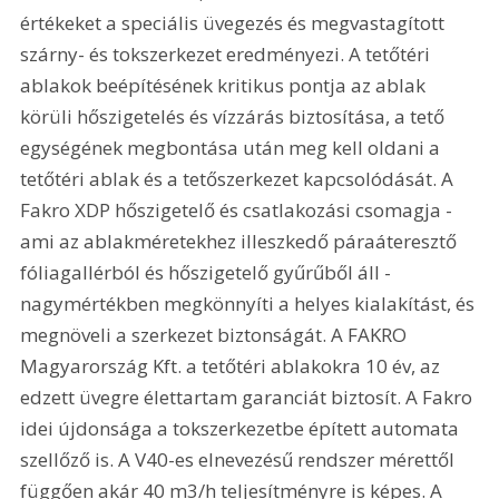
értékeket a speciális üvegezés és megvastagított 
szárny- és tokszerkezet eredményezi. A tetőtéri 
ablakok beépítésének kritikus pontja az ablak 
körüli hőszigetelés és vízzárás biztosítása, a tető 
egységének megbontása után meg kell oldani a 
tetőtéri ablak és a tetőszerkezet kapcsolódását. A 
Fakro XDP hőszigetelő és csatlakozási csomagja - 
ami az ablakméretekhez illeszkedő páraáteresztő 
fóliagallérból és hőszigetelő gyűrűből áll - 
nagymértékben megkönnyíti a helyes kialakítást, és 
megnöveli a szerkezet biztonságát. A FAKRO 
Magyarország Kft. a tetőtéri ablakokra 10 év, az 
edzett üvegre élettartam garanciát biztosít. A Fakro 
idei újdonsága a tokszerkezetbe épített automata 
szellőző is. A V40-es elnevezésű rendszer mérettől 
függően akár 40 m3/h teljesítményre is képes. A 