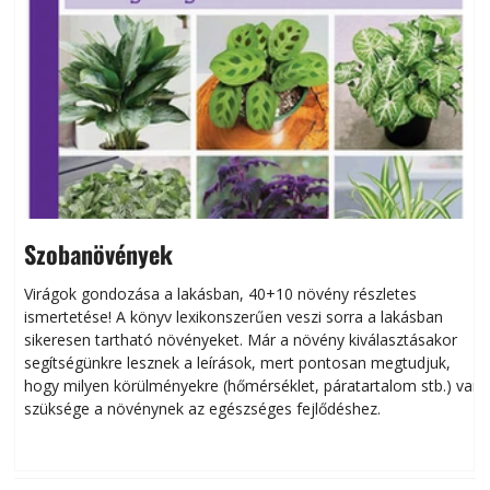
Szobanövények
Virágok gondozása a lakásban, 40+10 növény részletes
ismertetése! A könyv lexikonszerűen veszi sorra a lakásban
s
sikeresen tart­ha­tó növényeket. Már a növény kiválasztásakor
h
segítségünkre lesznek a leírások, mert pontosan megtudjuk,
k
hogy milyen körülményekre (hőmérséklet, páratartalom stb.) van
szüksége a növénynek az egészséges fejlődéshez.
t