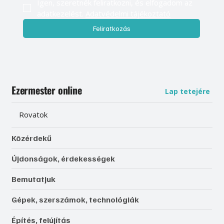
Igen, szeretnék feliratkozni, és elfogadom az 
adatkezelést. 
Adatvédelmi tájékoztató
Feliratkozás
Ezermester online
Lap tetejére
Rovatok
Közérdekű
Újdonságok, érdekességek
Bemutatjuk
Gépek, szerszámok, technológiák
Építés, felújítás