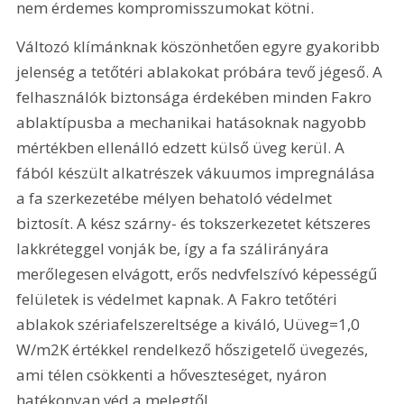
nem érdemes kompromisszumokat kötni.
Változó klímánknak köszönhetően egyre gyakoribb 
jelenség a tetőtéri ablakokat próbára tevő jégeső. A 
felhasználók biztonsága érdekében minden Fakro 
ablaktípusba a mechanikai hatásoknak nagyobb 
mértékben ellenálló edzett külső üveg kerül. A 
fából készült alkatrészek vákuumos impregnálása 
a fa szerkezetébe mélyen behatoló védelmet 
biztosít. A kész szárny- és tokszerkezetet kétszeres 
lakkréteggel vonják be, így a fa szálirányára 
merőlegesen elvágott, erős nedvfelszívó képességű 
felületek is védelmet kapnak. A Fakro tetőtéri 
ablakok szériafelszereltsége a kiváló, Uüveg=1,0 
W/m2K értékkel rendelkező hőszigetelő üvegezés, 
ami télen csökkenti a hőveszteséget, nyáron 
hatékonyan véd a melegtől. 