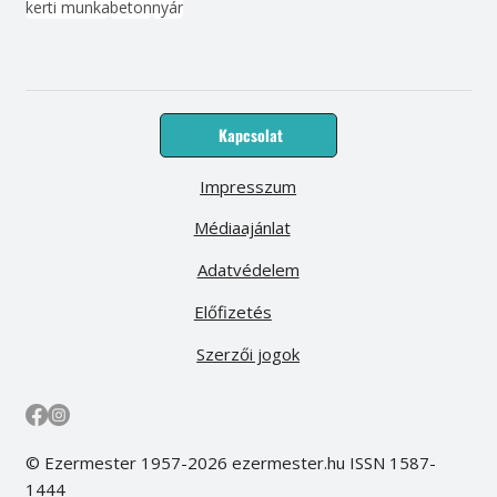
kerti munka
beton
nyár
Kapcsolat
Impresszum
Médiaajánlat
Adatvédelem
Előfizetés
Szerzői jogok
© Ezermester 1957-2026 ezermester.hu ISSN 1587-
1444