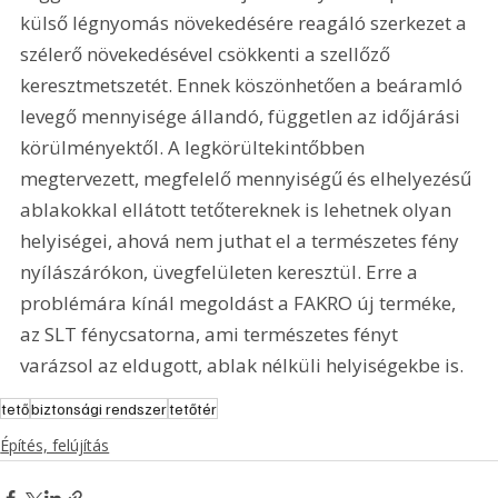
külső légnyomás növekedésére reagáló szerkezet a 
szélerő növekedésével csökkenti a szellőző 
keresztmetszetét. Ennek köszönhetően a beáramló 
levegő mennyisége állandó, független az időjárási 
körülményektől. A legkörültekintőbben 
megtervezett, megfelelő mennyiségű és elhelyezésű 
ablakokkal ellátott tetőtereknek is lehetnek olyan 
helyiségei, ahová nem juthat el a természetes fény 
nyílászárókon, üvegfelületen keresztül. Erre a 
problémára kínál megoldást a FAKRO új terméke, 
az SLT fénycsatorna, ami természetes fényt 
varázsol az eldugott, ablak nélküli helyiségekbe is. 
tető
biztonsági rendszer
tetőtér
Építés, felújítás