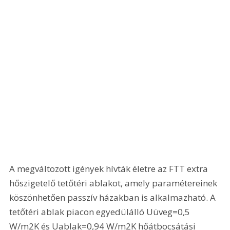
A megváltozott igények hívták életre az FTT extra 
hőszigetelő tetőtéri ablakot, amely paramétereinek 
köszönhetően passzív házakban is alkalmazható. A 
tetőtéri ablak piacon egyedülálló Uüveg=0,5 
W/m2K és Uablak=0,94 W/m2K hőátbocsátási 