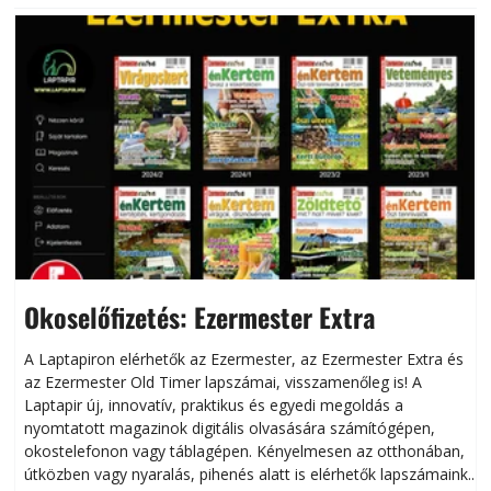
Okoselőfizetés: Ezermester Extra
A Laptapiron elérhetők az Ezermester, az Ezermester Extra és
az Ezermester Old Timer lapszámai, visszamenőleg is! A
Laptapir új, innovatív, praktikus és egyedi megoldás a
L
nyomtatott magazinok digitális olvasására számítógépen,
okostelefonon vagy táblagépen. Kényelmesen az otthonában,
útközben vagy nyaralás, pihenés alatt is elérhetők lapszámaink.
ú