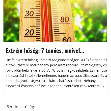
Extrém hőség: 7 tanács, amivel
megóvhatjuk autónkat a nyári károktól
Ismét extrém hőség várható Magyarországon. A tűző napon álló
autók utastere már néhány perc alatt rendkívül felmelegszik, és
rövid időn belül akár a 60-70 °C-ot is megközelítheti. Ez nemcsak
n
a beszállást teszi kellemetlenné, hanem az autó állapotára és a
benne hagyott tárgyakra is káros hatással lehet. Néhány
egyszerű óvintézkedéssel azonban jelentősen csökkenthetjük a
hőség káros hatásait.
l
Szerkesztőségi