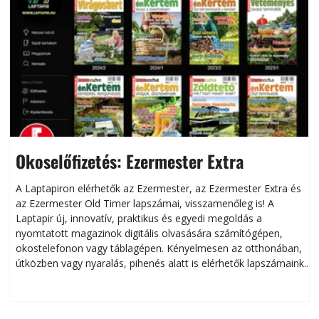
Okoselőfizetés: Ezermester Extra
A Laptapiron elérhetők az Ezermester, az Ezermester Extra és
az Ezermester Old Timer lapszámai, visszamenőleg is! A
Laptapir új, innovatív, praktikus és egyedi megoldás a
L
nyomtatott magazinok digitális olvasására számítógépen,
okostelefonon vagy táblagépen. Kényelmesen az otthonában,
útközben vagy nyaralás, pihenés alatt is elérhetők lapszámaink.
ú
Bárhol, bármikor, akár külföldön élve vagy dolgozva is
B
olvashatók az Ezermester lapszámai. A Laptapir kényelmes
megoldás, mert: – t