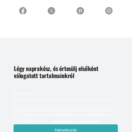
Légy naprakész, és értesülj elsőként
válogatott tartalmainkról
E-mail cím
*
Igen, szeretnék feliratkozni, és elfogadom az 
adatkezelést. 
Adatvédelmi tájékoztató
Feliratkozás