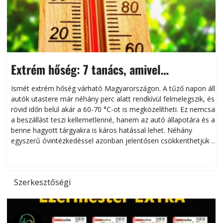
Extrém hőség: 7 tanács, amivel
megóvhatjuk autónkat a nyári károktól
Ismét extrém hőség várható Magyarországon. A tűző napon álló
autók utastere már néhány perc alatt rendkívül felmelegszik, és
rövid időn belül akár a 60-70 °C-ot is megközelítheti. Ez nemcsak
n
a beszállást teszi kellemetlenné, hanem az autó állapotára és a
benne hagyott tárgyakra is káros hatással lehet. Néhány
egyszerű óvintézkedéssel azonban jelentősen csökkenthetjük a
hőség káros hatásait.
l
Szerkesztőségi