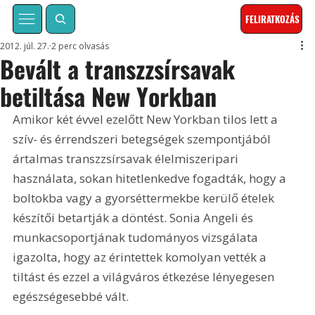
FELIRATKOZÁS
2012. júl. 27.
2 perc olvasás
Bevált a transzzsírsavak
betiltása New Yorkban
Amikor két évvel ezelőtt New Yorkban tilos lett a 
szív- és érrendszeri betegségek szempontjából 
ártalmas transzzsírsavak élelmiszeripari 
használata, sokan hitetlenkedve fogadták, hogy a 
boltokba vagy a gyorséttermekbe kerülő ételek 
készítői betartják a döntést. Sonia Angeli és 
munkacsoportjának tudományos vizsgálata 
igazolta, hogy az érintettek komolyan vették a 
tiltást és ezzel a világváros étkezése lényegesen 
egészségesebbé vált.