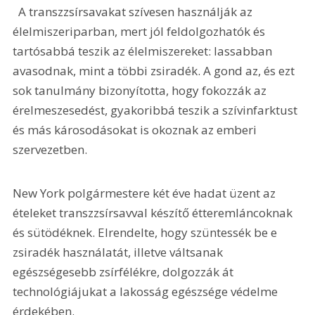
  A transzzsírsavakat szívesen használják az 
élelmiszeriparban, mert jól feldolgozhatók és 
tartósabbá teszik az élelmiszereket: lassabban 
avasodnak, mint a többi zsiradék. A gond az, és ezt 
sok tanulmány bizonyította, hogy fokozzák az 
érelmeszesedést, gyakoribbá teszik a szívinfarktust 
és más károsodásokat is okoznak az emberi 
szervezetben.
New York polgármestere két éve hadat üzent az 
ételeket transzzsírsavval készítő étteremláncoknak 
és sütödéknek. Elrendelte, hogy szüntessék be e 
zsiradék használatát, illetve váltsanak 
egészségesebb zsírfélékre, dolgozzák át 
technológiájukat a lakosság egészsége védelme 
érdekében.