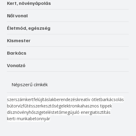
Kert, növényápolás
Női vonal
Életmód, egészség
Kismester
Barkács
Vonalzó
Népszerű címkék
szerszám
kert
felújítás
lakberendezés
kreatív ötlet
barkácsolás
bútor
víz
fűtés
szerkesztőség
elektronika
hasznos tippek
dísznövény
hőszigetelés
tető
megújuló energia
tisztítás
kerti munka
beton
nyár