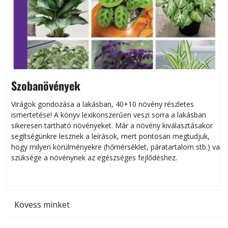
Szobanövények
Virágok gondozása a lakásban, 40+10 növény részletes
ismertetése! A könyv lexikonszerűen veszi sorra a lakásban
s
sikeresen tart­ha­tó növényeket. Már a növény kiválasztásakor
h
segítségünkre lesznek a leírások, mert pontosan megtudjuk,
k
hogy milyen körülményekre (hőmérséklet, páratartalom stb.) van
szüksége a növénynek az egészséges fejlődéshez.
t
Kövess minket