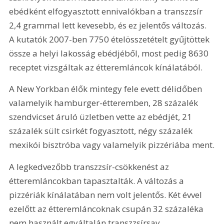
ebédként elfogyasztott ennivalókban a transzzsír 
2,4 grammal lett kevesebb, és ez jelentős változás. 
A kutatók 2007-ben 7750 ételösszetételt gyűjtöttek 
össze a helyi lakosság ebédjéből, most pedig 8630 
receptet vizsgáltak az étteremláncok kínálatából.
A New Yorkban élők mintegy fele evett délidőben 
valamelyik hamburger-étteremben, 28 százalék 
szendvicset áruló üzletben vette az ebédjét, 21 
százalék sült csirkét fogyasztott, négy százalék 
mexikói bisztróba vagy valamelyik pizzériába ment.
A legkedvezőbb transzzsír-csökkenést az 
étteremláncokban tapasztalták. A változás a 
pizzériák kínálatában nem volt jelentős. Két évvel 
ezelőtt az étteremláncoknak csupán 32 százaléka 
nem használt egyáltalán transzzsírsav 