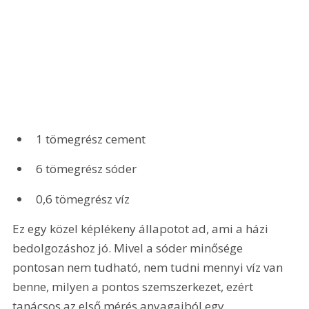
1 tömegrész cement 
6 tömegrész sóder 
0,6 tömegrész víz
Ez egy közel képlékeny állapotot ad, ami a házi 
bedolgozáshoz jó. Mivel a sóder minősége 
pontosan nem tudható, nem tudni mennyi víz van 
benne, milyen a pontos szemszerkezet, ezért 
tanácsos az első mérés anyagaiból egy 