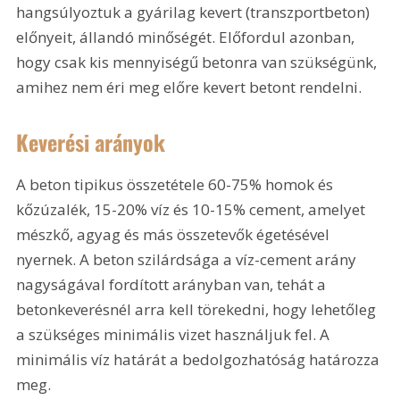
hangsúlyoztuk a gyárilag kevert (transzportbeton) 
előnyeit, állandó minőségét. Előfordul azonban, 
hogy csak kis mennyiségű betonra van szükségünk, 
amihez nem éri meg előre kevert betont rendelni. 
Keverési arányok
A beton tipikus összetétele 60-75% homok és 
kőzúzalék, 15-20% víz és 10-15% cement, amelyet 
mészkő, agyag és más összetevők égetésével 
nyernek. A beton szilárdsága a víz-cement arány 
nagyságával fordított arányban van, tehát a 
betonkeverésnél arra kell törekedni, hogy lehetőleg 
a szükséges minimális vizet használjuk fel. A 
minimális víz határát a bedolgozhatóság határozza 
meg.