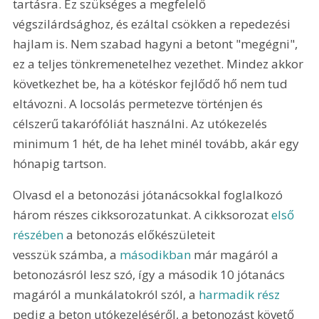
tartásra. Ez szükséges a megfelelő 
végszilárdsághoz, és ezáltal csökken a repedezési 
hajlam is. Nem szabad hagyni a betont "megégni", 
ez a teljes tönkremenetelhez vezethet. Mindez akkor 
következhet be, ha a kötéskor fejlődő hő nem tud 
eltávozni. A locsolás permetezve történjen és 
célszerű takarófóliát használni. Az utókezelés 
minimum 1 hét, de ha lehet minél tovább, akár egy 
hónapig tartson.
Olvasd el a betonozási jótanácsokkal foglalkozó 
három részes cikksorozatunkat. A cikksorozat 
első 
részében
 a betonozás előkészületeit 
vesszük számba, a 
másodikban
 már magáról a 
betonozásról lesz szó, így a második 10 jótanács 
magáról a munkálatokról szól, a 
harmadik rész
pedig a beton utókezeléséről, a betonozást követő 