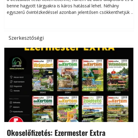
benne hagyott tárgyakra is káros hatással lehet. Néhány
egyszerű óvintézkedéssel azonban jelentősen csökkenthetjük a
hőség káros hatásait.
l
Szerkesztőségi
Okoselőfizetés: Ezermester Extra