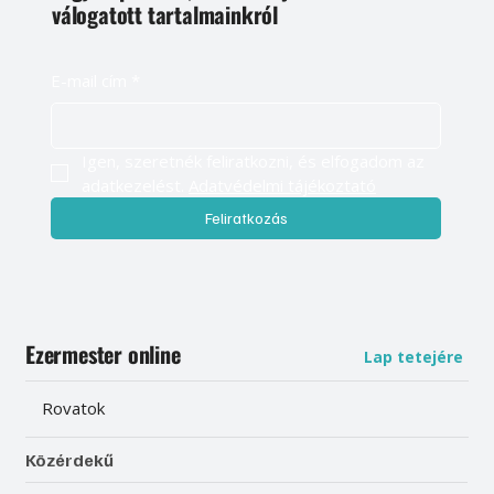
válogatott tartalmainkról
E-mail cím
*
Igen, szeretnék feliratkozni, és elfogadom az 
adatkezelést. 
Adatvédelmi tájékoztató
Feliratkozás
Ezermester online
Lap tetejére
Rovatok
Közérdekű