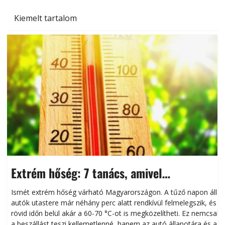
Kiemelt tartalom
Extrém hőség: 7 tanács, amivel
megóvhatjuk autónkat a nyári károktól
Ismét extrém hőség várható Magyarországon. A tűző napon álló
autók utastere már néhány perc alatt rendkívül felmelegszik, és
rövid időn belül akár a 60-70 °C-ot is megközelítheti. Ez nemcsak
n
a beszállást teszi kellemetlenné, hanem az autó állapotára és a