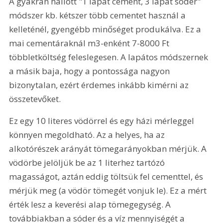
A gyakran hallott "1 lapát cement, 3 lapát sóder" 
módszer kb. kétszer több cementet használ a 
kelleténél, gyengébb minőséget produkálva. Ez a 
mai cementáraknál m3-enként 7-8000 Ft 
többletköltség feleslegesen. A lapátos módszernek 
a másik baja, hogy a pontossága nagyon 
bizonytalan, ezért érdemes inkább kimérni az 
összetevőket.
Ez egy 10 literes vödörrel és egy házi mérleggel 
könnyen megoldható. Az a helyes, ha az 
alkotórészek arányát tömegarányokban mérjük. A 
vödörbe jelöljük be az 1 literhez tartózó 
magasságot, aztán eddig töltsük fel cementtel, és 
mérjük meg (a vödör tömegét vonjuk le). Ez a mért 
érték lesz a keverési alap tömegegység. A 
továbbiakban a sóder és a víz mennyiségét a 