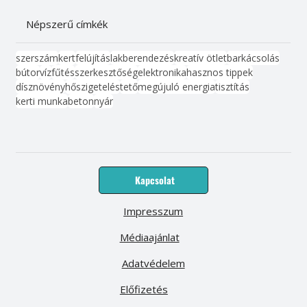
Népszerű címkék
szerszám
kert
felújítás
lakberendezés
kreatív ötlet
barkácsolás
bútor
víz
fűtés
szerkesztőség
elektronika
hasznos tippek
dísznövény
hőszigetelés
tető
megújuló energia
tisztítás
kerti munka
beton
nyár
Kapcsolat
Impresszum
Médiaajánlat
Adatvédelem
Előfizetés