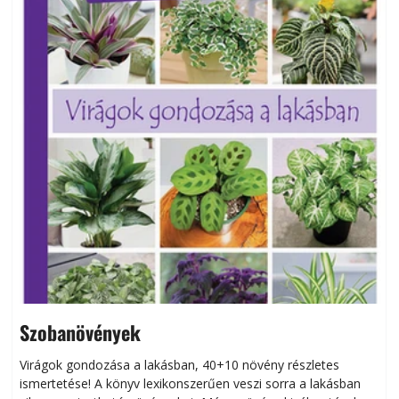
Szobanövények
Virágok gondozása a lakásban, 40+10 növény részletes
ismertetése! A könyv lexikonszerűen veszi sorra a lakásban
s