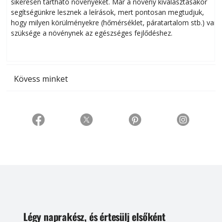
sikeresen tart­ha­tó növényeket. Már a növény kiválasztásakor
h
segítségünkre lesznek a leírások, mert pontosan megtudjuk,
k
hogy milyen körülményekre (hőmérséklet, páratartalom stb.) van
szüksége a növénynek az egészséges fejlődéshez.
t
Kövess minket
Légy naprakész, és értesülj elsőként