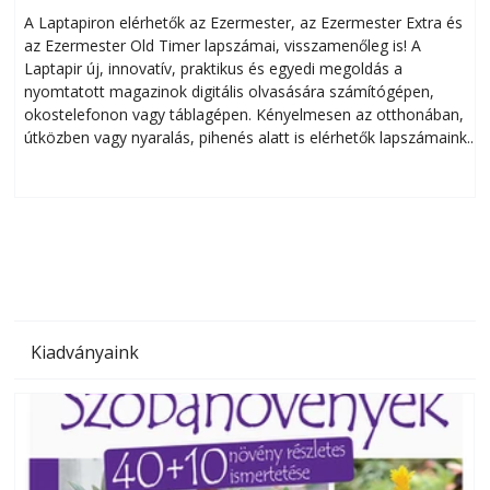
A Laptapiron elérhetők az Ezermester, az Ezermester Extra és
az Ezermester Old Timer lapszámai, visszamenőleg is! A
Laptapir új, innovatív, praktikus és egyedi megoldás a
L
nyomtatott magazinok digitális olvasására számítógépen,
okostelefonon vagy táblagépen. Kényelmesen az otthonában,
útközben vagy nyaralás, pihenés alatt is elérhetők lapszámaink.
ú
Bárhol, bármikor, akár külföldön élve vagy dolgozva is
B
olvashatók az Ezermester lapszámai. A Laptapir kényelmes
megoldás, mert: – t
Kiadványaink