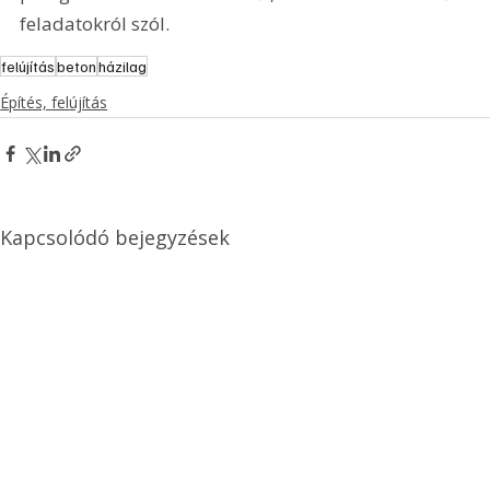
feladatokról szól. 
felújítás
beton
házilag
Építés, felújítás
Kapcsolódó bejegyzések