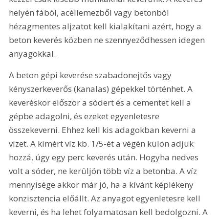
helyén fából, acéllemezből vagy betonból 
hézagmentes aljzatot kell kialakítani azért, hogy a 
beton keverés közben ne szennyeződhessen idegen 
anyagokkal.
A beton gépi keverése szabadonejtős vagy 
kényszerkeverős (kanalas) gépekkel történhet. A 
keveréskor először a sódert és a cementet kell a 
gépbe adagolni, és ezeket egyenletesre 
összekeverni. Ehhez kell kis adagokban keverni a 
vizet. A kimért víz kb. 1/5-ét a végén külön adjuk 
hozzá, úgy egy perc keverés után. Hogyha nedves 
volt a sóder, ne kerüljön több víz a betonba. A víz 
mennyisége akkor már jó, ha a kívánt képlékeny 
konzisztencia előállt. Az anyagot egyenletesre kell 
keverni, és ha lehet folyamatosan kell bedolgozni. A 