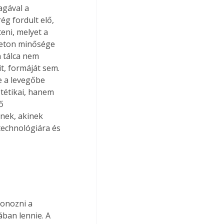
gával a 
g fordult elő, 
eni, melyet a 
beton minősége 
n tálca nem 
t, formáját sem. 
e a levegőbe 
ztétikai, hanem 
ő 
nek, akinek 
 technológiára és 
tonozni a 
ában lennie. A 