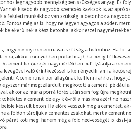
etonhoz legnagyobb mennyiségben szükséges anyag. Ez fol
l. Vannak kisebb és nagyobb szemcsés kavicsok is, az apró s
 a felületi munkákhoz van szükség, a betonhoz a nagyobb 
abb. Fontos még az is, hogy ne legyen agyagos a sóder, mert 
 belekerülnek a kész betonba, akkor ezzel nagymértékben
s, hogy mennyi cementre van szükség a betonhoz. Ha túl s
tonba, akkor könnyebben porlad majd, ha pedig túl keveset, 
a. A cement kötőerejét nagymértékben befolyásolja a cement
a levegővel való érintkezéssel is keményedik, ami a kötőere
jelenti. A cementnek por állagúnak kell lenni ahhoz, hogy jó
a egyszer már megszilárdult, megkötött a cement, például a 
val, akkor az már a porrá törés után sem fog újra megkötn
tökéletes a cement, de egyik évről a másikra azért ne haszná
a belőle készült beton. Ha előre vesszük meg a cementet, akk
ne a földön tároljuk a cementes zsákokat, mert a cement n
vő párát köti meg, hanem még a föld nedvességét is kiszívja
pra.