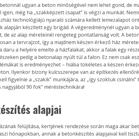
betonnál ugyan a beton minőségével nem lehet gond, de ma
 igen, még ha „szakképzett csapat” is végzi a munkát. Nemré
zház technológiájú nyaraló számára kellett lemezalapot önt
k alapján készített egy brigád. A végeredménynél ugyan a 
lt, de az alap méreteinél rengeteg pontatlanság volt. A beto
osan a tervrajzot, így a majdnem készen érkező ház méretei
a daru a helyére emelte a házfalakat, akkor a falak egy rész
részeken pedig a betonalap nyúlt túl a falon. Ez nem csak es
blémákat is eredményezhet – hiába tökéletes a készen érkez
ton. Ilyenkor bizony kulcsszerepe van az építkezés ellenőré
ll figyelnie a „szakik” munkájára, az „így szoktuk csinálni”
 nagyjából 90 fok” méréstechnikára!
észítés alapjai
házának felújítása, kertjének rendezése során maga akar be
aszi hónapokban, annak a betonkészítés alapjaival kell tiszt