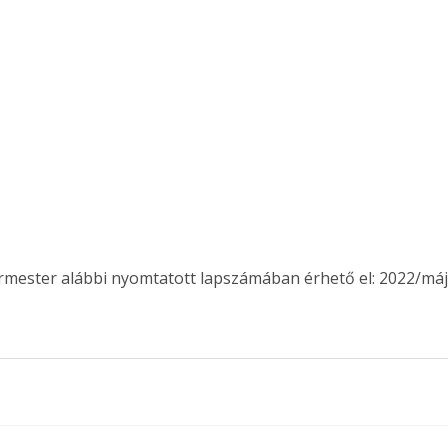
ermester alábbi nyomtatott lapszámában érhető el: 2022/máj
ertben,
Gyógyító növények: a
sban
természet kincsei az