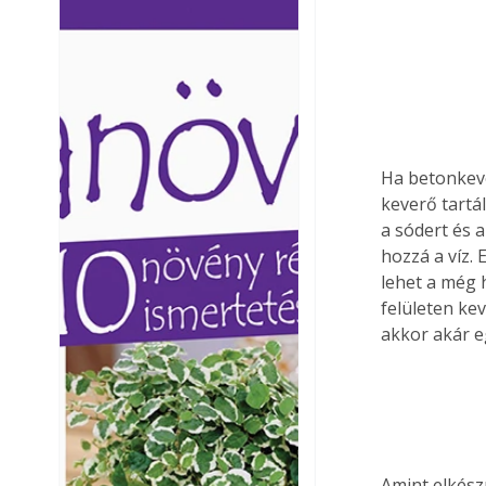
Ezermester lapszámai. A
Ezermester lapszámai
Laptapir kényelmes megoldás,
Laptapir kényelmes 
mert: – t
mert: – t
Ha betonkeve
keverő tartál
a sódert és 
hozzá a víz.
lehet a még h
felületen ke
akkor akár e
Amint elkész