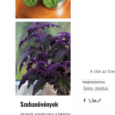
A cikk az Ez
felújítás
beton
Építés, felújítás
Szobanövények
Virágoskert: k
teraszon, laká
Virágok gondozása a lakásban,