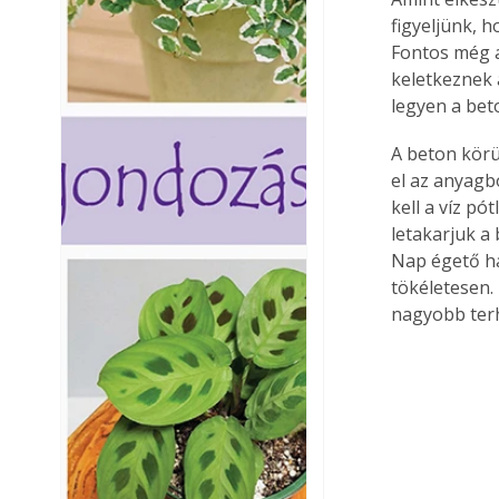
figyeljünk, 
Fontos még a
keletkeznek a
legyen a bet
A beton körül
el az anyagb
kell a víz pó
letakarjuk a
Nap égető ha
tökéletesen. 
nagyobb ter