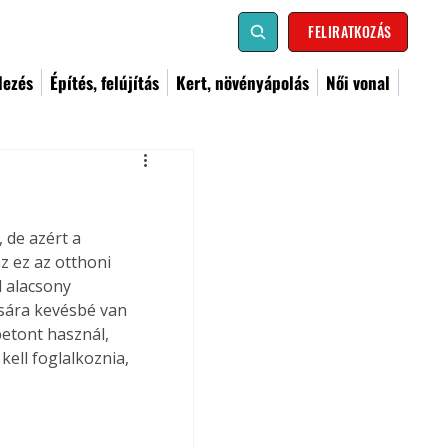
FELIRATKOZÁS
dezés
Építés, felújítás
Kert, növényápolás
Női vonal
de azért a 
 ez az otthoni 
 alacsony 
sára kevésbé van 
etont használ, 
ell foglalkoznia, 