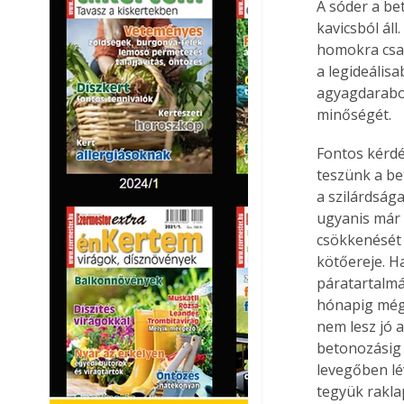
A sóder a b
kavicsból ál
homokra csak
a legideális
agyagdarabok
minőségét.
Fontos kérdé
teszünk a be
a szilárdság
ugyanis már 
csökkenését 
kötőereje. H
páratartalmá
hónapig még 
nem lesz jó 
betonozásig 
levegőben lé
tegyük rakla