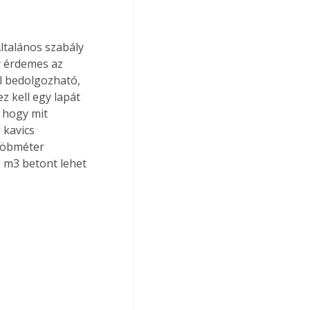
ltalános szabály 
y érdemes az 
l bedolgozható, 
 kell egy lapát 
 hogy mit 
 kavics 
köbméter 
 m3 betont lehet 