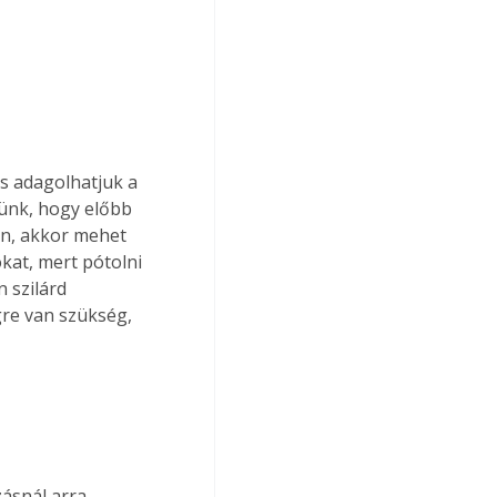
s adagolhatjuk a 
jünk, hogy előbb 
an, akkor mehet 
kat, mert pótolni 
 szilárd 
gre van szükség, 
.
ásnál arra 