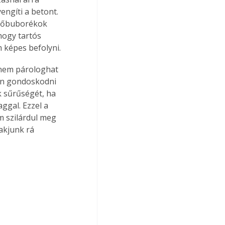
engíti a betont. 
egőbuborékok 
hogy tartós 
 képes befolyni.
z nem párologhat 
an gondoskodni 
ok sűrűségét, ha 
ggal. Ezzel a 
m szilárdul meg 
akjunk rá 