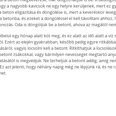
hogy a nagyobb kavicsok ne egy helyre kerüljenek, mert ez gy
 beton eligazítása és döngölése is, mert a keveréskor lev
 betonba, és ezeket a döngöléssel el kell távolítani ahhoz, 
onozás. Oda is döngöljük be a betont, ahova az magától nem
belül egy hónap alatt köt meg, és ez alatt az idő alatt a ví
ól. Ezért az elején gyakrabban, később pedig egyre ritkább
tlásáról, vagyis locsolni kell a betont. Ritkíthatjuk a locsolás
 betont zsákokkal, vagy bármilyen nevességet megtartó anya
tásától is megvédjük. Ne terheljük a betont addig, amíg ne
Ez azt jelenti, hogy néhány napig még ne lépjünk rá, és ne r
het.