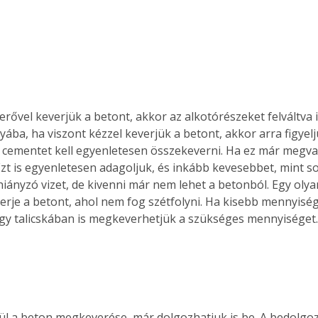
. A
megoldás,
rővel keverjük a betont, akkor az alkotórészeket felváltva i
yába, ha viszont kézzel keverjük a betont, akkor arra figyel
a cementet kell egyenletesen összekeverni. Ha ez már megv
 Ezt is egyenletesen adagoljuk, és inkább kevesebbet, mint so
iányzó vizet, de kivenni már nem lehet a betonból. Egy olyan
verje a betont, ahol nem fog szétfolyni. Ha kisebb mennyisé
gy talicskában is megkeverhetjük a szükséges mennyiséget
ül a beton megkeverése, már dolgozhatjuk is be. A bedolgoz