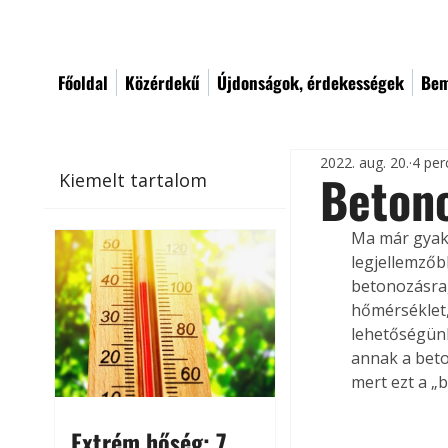
Főoldal
Közérdekű
Újdonságok, érdekességek
Bem
2022. aug. 20.
4 per
Betono
Kiemelt tartalom
Ma már gyako
legjellemzőb
betonozásra,
hőmérséklet,
lehetőségünk
annak a beto
mert ezt a „
Extrém hőség: 7