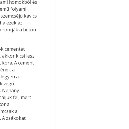
yami homokból és 
zemű folyami 
szemcséjű kavics 
ha ezek az 
 rontják a beton 
ok cementet 
akkor kicsi lesz 
 kora. A cement 
jének a 
 legyen a 
levegő 
i. Néhány 
ljuk fel, mert 
or a 
emcsak a 
. A zsákokat 