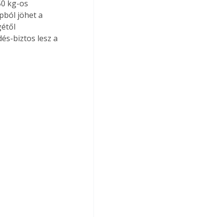
50 kg-os 
pból jöhet a 
étől 
és-biztos lesz a 