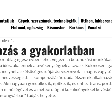
utatjuk
Gépek, szerszámok, technológiák
Otthon, lakberen
Életmód, egészség
Kismester
Barkács
Vonalzó
c olvasás
zás a gyakorlatban
rlatilag egész évben lehet végezni a betonozási munkákat, 
b időszaka ennek a tevékenységnek a tavasz. Különösen igaz
 melynél a szélsőséges időjárási viszonyok – magas vagy túl
 nedvesség stb. – kompenzálására, adalékszerek alkalmazá
. Aki nagyban gondolkozik, építkezik, és ehhez transzportb
n minőségével és a meteorológiai körülményekkel kevésbé k
betongyárban” tudják helyette.