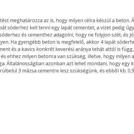
tést meghatározza az is, hogy milyen célra készül a beton. Á
apát sóderhez kell tenni egy lapát cementet, a vizet pedig úg
Együtt jobban megéri!
sóderhez és cementhez adagolni, hogy ne folyjon szét, és jó
Bővebb információ itt!
k az
Együtt jobban megéri! A
gyen. Ha gyengébb beton is megfelelő, akkor 4 lapát sóderhez
mester
könyvek tetszőleges
ment és a kavics konkrét keverési aránya tehát attól is függ,
er Old
párosítással kedvezményes
és ehhez milyen betonra van szükség, illetve, hogy milyen a
áron, 0 Ft postaköltséggel
a. Általánosságban azonban azt lehet mondani, hogy egy 
ptapir új,
megrendelhetők!
rülbelül 3 mázsa cementre lesz szükségünk, és ebből kb. 0,9
és egyedi
tt
lvasására
elefonon
nyelmesen
ben vagy
t is
. Bárhol,
ön élve
ashatók az