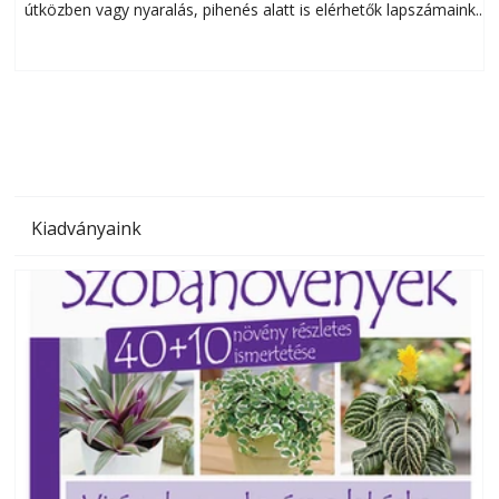
útközben vagy nyaralás, pihenés alatt is elérhetők lapszámaink.
ú
Bárhol, bármikor, akár külföldön élve vagy dolgozva is
B
olvashatók az Ezermester lapszámai. A Laptapir kényelmes
megoldás, mert: – t
Kiadványaink