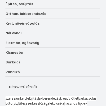
Építés, felújítás
Otthon, lakberendezés
Kert, növényápolás
Női vonal
Életmód, egészség
Kismester
Barkács
Vonalzó
Népszerű címkék
szerszám
kert
felújítás
lakberendezés
kreatív ötlet
barkácsolás
bútor
víz
fűtés
szerkesztőség
elektronika
hasznos tippek