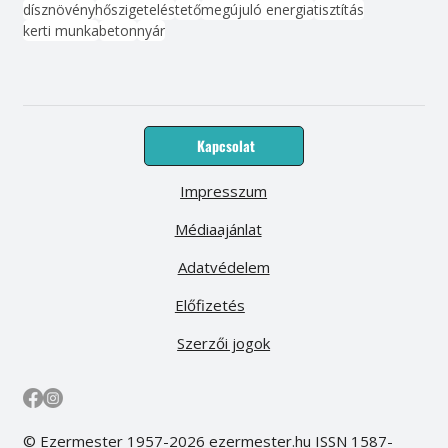
dísznövény
hőszigetelés
tető
megújuló energia
tisztítás
kerti munka
beton
nyár
Kapcsolat
Impresszum
Médiaajánlat
Adatvédelem
Előfizetés
Szerzői jogok
© Ezermester 1957-2026 ezermester.hu ISSN 1587-