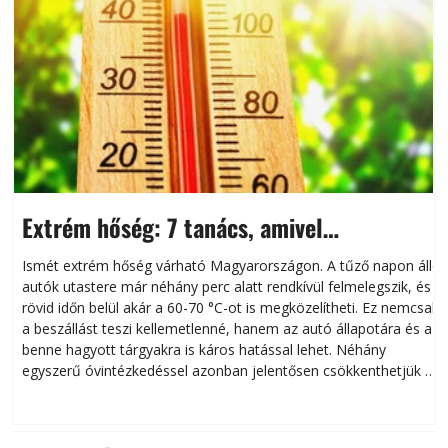
Extrém hőség: 7 tanács, amivel
megóvhatjuk autónkat a nyári károktól
Ismét extrém hőség várható Magyarországon. A tűző napon álló
autók utastere már néhány perc alatt rendkívül felmelegszik, és
rövid időn belül akár a 60-70 °C-ot is megközelítheti. Ez nemcsak
n
a beszállást teszi kellemetlenné, hanem az autó állapotára és a
benne hagyott tárgyakra is káros hatással lehet. Néhány
egyszerű óvintézkedéssel azonban jelentősen csökkenthetjük a
hőség káros hatásait.
l