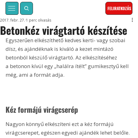
FELIRATKOZÁS
2017. febr. 27.
1 perc olvasás
Betonkéz virágtartó készítése
Egyszerűen elkészíthető kedves kerti- vagy szobai 
dísz, és ajándéknak is kiváló a kezet mintázó 
betonból készülő virágtartó. Az elkészítéséhez 
a betonon kívül egy „halálra ítélt” gumikesztyű kell 
még, ami a formát adja.
Kéz formájú virágcserép 
Nagyon könnyű elkészíteni ezt a kéz formájú 
virágcserepet, egészen egyedi ajándék lehet belőle. 