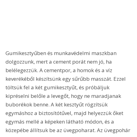
Gumikesztyűben és munkavédelmi maszkban 
dolgozzunk, mert a cement porát nem jó, ha 
belélegezzük. A cementpor, a homok és a víz 
keverékéből készítsünk egy sűrűbb masszát. Ezzel 
töltsük fel a két gumikesztyűt, és próbáljuk 
kipréselni belőle a levegőt, hogy ne maradjanak 
buborékok benne. A két kesztyűt rögzítsük 
egymáshoz a biztosítótűvel, majd helyezzük őket 
egymás mellé a képeken látható módon, és a 
közepébe állítsuk be az üvegpoharat. Az üvegpohár 