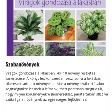
Szobanövények
Virágok gondozása a lakásban, 40+10 növény részletes
ismertetése! A könyv lexikonszerűen veszi sorra a lakásban
s
sikeresen tart­ha­tó növényeket. Már a növény kiválasztásakor
h
segítségünkre lesznek a leírások, mert pontosan megtudjuk,
k
hogy milyen körülményekre (hőmérséklet, páratartalom stb.) van
szüksége a növénynek az egészséges fejlődéshez.
t