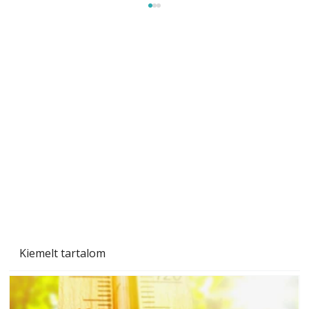
Beton járdalap készítése és lerakása – gyári
és saját készítésű megoldások
Kiemelt tartalom