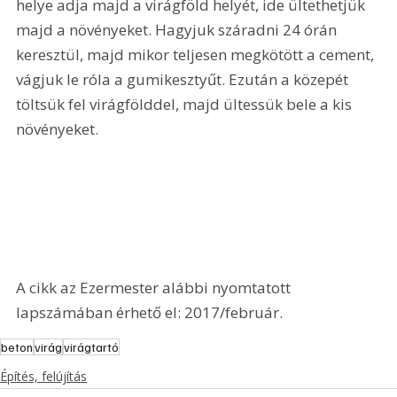
helye adja majd a virágföld helyét, ide ültethetjük 
majd a növényeket. Hagyjuk száradni 24 órán 
keresztül, majd mikor teljesen megkötött a cement, 
vágjuk le róla a gumikesztyűt. Ezután a közepét 
töltsük fel virágfölddel, majd ültessük bele a kis 
növényeket.
A cikk az Ezermester alábbi nyomtatott 
lapszámában érhető el: 2017/február.
beton
virág
virágtartó
Építés, felújítás