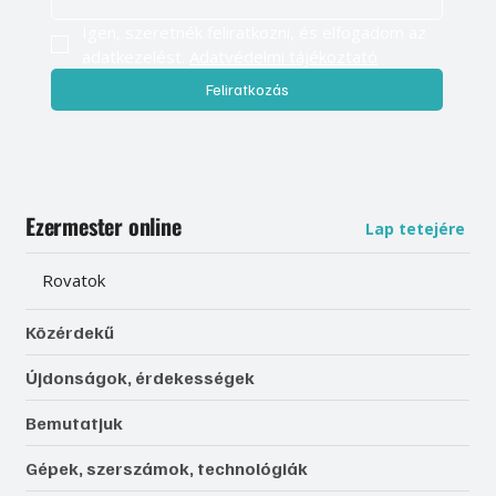
Igen, szeretnék feliratkozni, és elfogadom az 
adatkezelést. 
Adatvédelmi tájékoztató
Feliratkozás
Ezermester online
Lap tetejére
Rovatok
Közérdekű
Újdonságok, érdekességek
Bemutatjuk
Gépek, szerszámok, technológiák