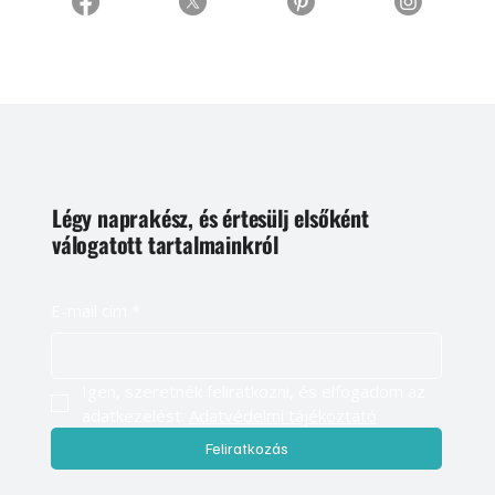
Légy naprakész, és értesülj elsőként
válogatott tartalmainkról
E-mail cím
*
Igen, szeretnék feliratkozni, és elfogadom az 
adatkezelést. 
Adatvédelmi tájékoztató
Feliratkozás