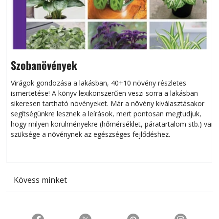
Szobanövények
Virágok gondozása a lakásban, 40+10 növény részletes
ismertetése! A könyv lexikonszerűen veszi sorra a lakásban
s
sikeresen tart­ha­tó növényeket. Már a növény kiválasztásakor
h
segítségünkre lesznek a leírások, mert pontosan megtudjuk,
k
hogy milyen körülményekre (hőmérséklet, páratartalom stb.) van
szüksége a növénynek az egészséges fejlődéshez.
t
Kövess minket