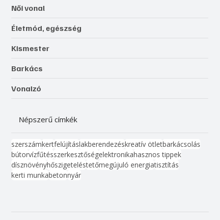
Női vonal
Életmód, egészség
Kismester
Barkács
Vonalzó
Népszerű címkék
szerszám
kert
felújítás
lakberendezés
kreatív ötlet
barkácsolás
bútor
víz
fűtés
szerkesztőség
elektronika
hasznos tippek
dísznövény
hőszigetelés
tető
megújuló energia
tisztítás
kerti munka
beton
nyár