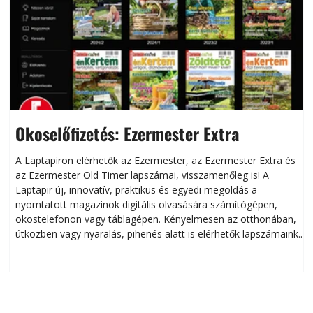
Okoselőfizetés: Ezermester Extra
A Laptapiron elérhetők az Ezermester, az Ezermester Extra és
az Ezermester Old Timer lapszámai, visszamenőleg is! A
Laptapir új, innovatív, praktikus és egyedi megoldás a
L
nyomtatott magazinok digitális olvasására számítógépen,
okostelefonon vagy táblagépen. Kényelmesen az otthonában,
útközben vagy nyaralás, pihenés alatt is elérhetők lapszámaink.
ú
Bárhol, bármikor, akár külföldön élve vagy dolgozva is
B
olvashatók az Ezermester lapszámai. A Laptapir kényelmes
megoldás, mert: – t