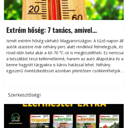
Extrém hőség: 7 tanács, amivel
megóvhatjuk autónkat a nyári károktól
Ismét extrém hőség várható Magyarországon. A tűző napon álló
autók utastere már néhány perc alatt rendkívül felmelegszik, és
rövid időn belül akár a 60-70 °C-ot is megközelítheti. Ez nemcsak
n
a beszállást teszi kellemetlenné, hanem az autó állapotára és a
benne hagyott tárgyakra is káros hatással lehet. Néhány
egyszerű óvintézkedéssel azonban jelentősen csökkenthetjük a
hőség káros hatásait.
l
Szerkesztőségi