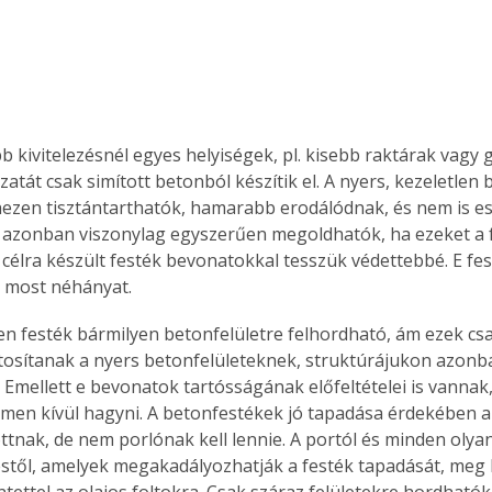
b kivitelezésnél egyes helyiségek, pl. kisebb raktárak vagy 
zatát csak simított betonból készítik el. A nyers, kezeletlen 
zen tisztántarthatók, hamarabb erodálódnak, és nem is esz
azonban viszonylag egyszerűen megoldhatók, ha ezeket a f
e célra készült festék bevonatokkal tesszük védettebbé. E fe
 most néhányat.
en festék bármilyen betonfelületre felhordható, ám ezek csak
tosítanak a nyers betonfelületeknek, struktúrájukon azonba
. Emellett e bevonatok tartósságának előfeltételei is vannak
lmen kívül hagyni. A betonfestékek jó tapadása érdekében a 
tnak, de nem porlónak kell lennie. A portól és minden olyan
től, amelyek megakadályozhatják a festék tapadását, meg kel
tettel az olajos foltokra. Csak száraz felületekre hordhatók