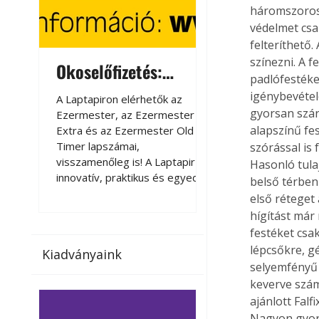
háromszorosan
védelmet csak
felteríthető
színezni. A 
Okoselőfizetés:
Okoselőfizetés
padlófestéke
Ezermester Extra
igénybevétel
A Laptapiron elérhetők az
A Laptapiron elérhető
gyorsan szár
Ezermester, az Ezermester
Ezermester, az Ezer
alapszínű fe
Extra és az Ezermester Old
Extra és az Ezermest
Timer lapszámai,
Timer lapszámai,
szórással is 
visszamenőleg is! A Laptapir új,
visszamenőleg is! A La
Hasonló tula
innovatív, praktikus és egyedi
innovatív, praktikus 
belső térben
megoldás a nyomtatott
megoldás a nyomtato
első réteget
magazinok digitális olvasására
magazinok digitális o
hígítást már
számítógépen, okostelefonon
számítógépen, okost
festéket csak
vagy táblagépen. Kényelmesen
vagy táblagépen. Ké
lépcsőkre, g
Kiadványaink
az otthonában, útközben vagy
az otthonában, útköz
selyemfényű
nyaralás, pihenés alatt is
nyaralás, pihenés alat
keverve szám
elérhetők lapszámaink. Bárhol,
elérhetők lapszámaink
ajánlott Falf
bármikor, akár külföldön élve
bármikor, akár külföld
Nagyon gyor
vagy dolgozva is olvashatók az
vagy dolgozva is olv