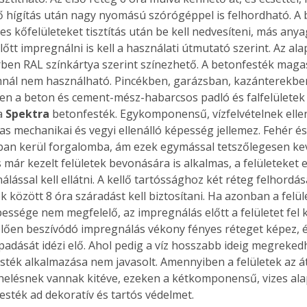
ő hígítás után nagy nyomású szórógéppel is felhordható. A b
es kőfelületeket tisztítás után be kell nedvesíteni, más anya
őtt impregnálni is kell a használati útmutató szerint. Az ala
ben RAL színkártya szerint színezhető. A betonfesték maga
mnál nem használható. Pincékben, garázsban, kazánterekbe
en a beton és cement-mész-habarcsos padló és falfelületek
a 
Spektra
 betonfesték. Egykomponensű, vízfelvételnek ellen
s mechanikai és vegyi ellenálló képesség jellemez. Fehér és
ban kerül forgalomba, ám ezek egymással tetszőlegesen ke
 már kezelt felületek bevonására is alkalmas, a felületeket 
álással kell ellátni. A kellő tartóssághoz két réteg felhordá
 között 8 óra száradást kell biztosítani. Ha azonban a felül
ssége nem megfelelő, az impregnálás előtt a felületet fel kel
ően beszívódó impregnálás vékony fényes réteget képez, é
padását idézi elő. Ahol pedig a víz hosszabb ideig megrekedh
esték alkalmazása nem javasolt. Amennyiben a felületek az á
ertben,
Gyógyító növények: a
elésnek vannak kitéve, ezeken a kétkomponensű, vizes ala
esték ad dekoratív és tartós védelmet.
sban
természet kincsei az