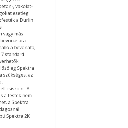
eton-, vakolat- 
gokat esetleg 
pfesték a Durlin 
s 
n vagy más 
 bevonására 
álló a bevonata, 
 7 standard 
verhetők. 
előzőleg Spektra 
sa szükséges, az 
et 
l csiszolni. A 
s a festék nem 
et, a Spektra 
tlagosnál 
pú Spektra 2K 