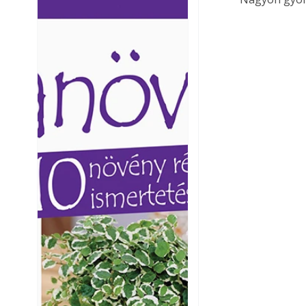
Ezermester lapszámai. A
Ezermester lapszámai
Laptapir kényelmes megoldás,
Laptapir kényelmes 
mert: – t
mert: – t