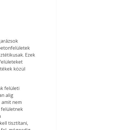
garázsok 
betonfelületek 
tétikusak. Ezek 
elületeket 
stékek közül 
 felületi 
n alig 
, amit nem 
felületnek 
 
l tisztítani, 
 fel, mégpedig 