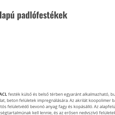
alapú padlófestékek
 ACL
 festék külső és belső térben egyaránt alkalmazható, b
at, beton felületek impregnálására. Az akrilát koopolimer bá
rtós felületvédő bevonó anyag fagy és kopásálló. Az alapfelü
ségtartalmúnak kell lennie, és az erősen nedvszívó felülete