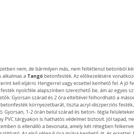
s alkalmas a 
Tangó
 betonfesték. Az előkezelésére vonatkoz
erint kell eljárni. Hengerrel vagy ecsettel kenhető fel. A jó
festék nyolcféle alapszínben szerezhető be, ám az egyes sz
tők. Gyorsan szárad és 2 óra elteltével felhordható a másodi
 betonfesték környezetbarát, tiszta acryl-diszperziós festé
ó. Gyorsan, 1-2 órán belül szárad és beton- tégla felületeken
y PVC tárgyakon is hathatós védelmet biztosít. Jól tapad, n
szemben is ellenálló a bevonata, amely két rétegben felkenve
sztítható. Az első réteg 6 óra múlva kenhető át, és ecsettel,