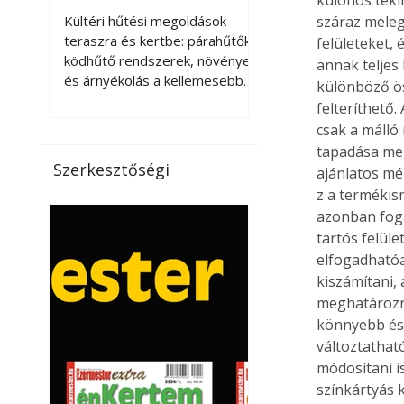
kellemesebbé a
Kültéri hűtési megoldások
száraz meleg
teraszt és a kertet?
teraszra és kertbe: párahűtők,
felületeket,
ködhűtő rendszerek, növények
annak teljes
és árnyékolás a kellemesebb
különböző ös
nyári mikroklímáért. A kültéri
felteríthető
hűtés kérdése az utóbbi
csak a málló 
években egyre nagyobb
tapadása meg
jelentőséget kapott, ahogy a
Szerkesztőségi
ajánlatos mé
nyári hőhullámok gyakoribbá és
z a termékis
intenzívebbé váltak. Míg
azonban foga
korábban elsősorban a beltéri
tartós felül
klímaberendezések jelentették
a megoldást a meleg ellen, ma
elfogadhatóa
már egyre többen keresnek
kiszámítani,
olyan kültéri hűtési
meghatározni
lehetőségeket is, amelyek a
könnyebb és m
teraszok, erkélyek, kertek vagy
változtathat
vendégl
módosítani is
színkártyás 