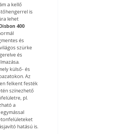
ám a kellő 
stőhengerrel is 
ra lehet 
Disbon 400
normál 
agmentes és 
világos szürke 
gerelve és 
almazása. 
ely külső- és 
bazatokon. Az 
en felkent festék 
etén színezhető 
elületre, pl. 
zható a 
 egymással 
tonfelületeket 
sjavító hatású is. 