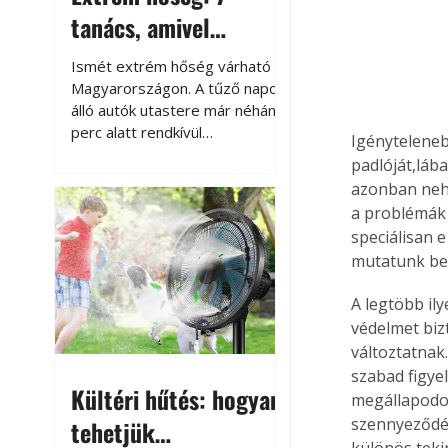
tanács, amivel
megóvhatjuk
Ismét extrém hőség várható
autónkat a nyári
Magyarországon. A tűző napon
álló autók utastere már néhány
károktól
perc alatt rendkívül
Igényteleneb
felmelegszik, és rövid időn belül
padlóját,lába
akár a 60-70 °C-ot is
azonban nehe
megközelítheti. Ez nemcsak a
a problémák 
beszállást teszi kellemetlenné,
speciálisan 
hanem az autó állapotára és a
mutatunk be
benne hagyott tárgyakra is
káros hatással lehet. Néhány
A legtöbb ily
egyszerű óvintézkedéssel
védelmet biz
azonban jelentősen
változtatnak
csökkenthetjük a hőség káros
hatásait.
szabad figye
Kültéri hűtés: hogyan
megállapodot
szennyeződés
tehetjük
különös tekin