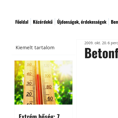
Főoldal
Közérdekű
Újdonságok, érdekességek
Bem
2009. okt. 20.
6 per
Beton
Kiemelt tartalom
Extrém hőség: 7