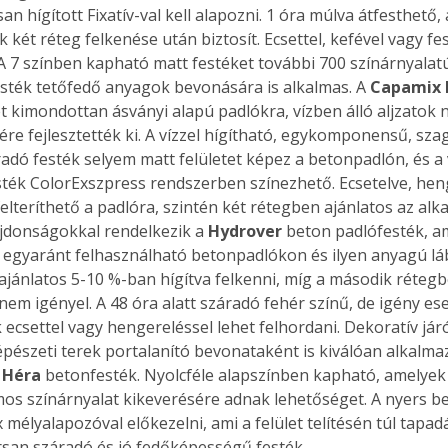
 hígított Fixatív-val kell alapozni. 1 óra múlva átfesthető, 
 két réteg felkenése után biztosít. Ecsettel, kefével vagy fe
. A 7 színben kapható matt festéket további 700 színárnyalatú
festék tetőfedő anyagok bevonására is alkalmas. A 
Capamix 
Együtt jobban megéri!
t kimondottan ásványi alapú padlókra, vízben álló aljzatok 
Bővebb információ itt!
ére fejlesztették ki. A vízzel hígítható, egykomponensű, sz
k az
Együtt jobban megéri! A
adó festék selyem matt felületet képez a betonpadlón, és a 
mester
könyvek tetszőleges
sték ColorExszpress rendszerben színezhető. Ecsetelve, hen
er Old
párosítással kedvezményes
áron, 0 Ft postaköltséggel
felteríthető a padlóra, szintén két rétegben ajánlatos az alk
ptapir új,
megrendelhetők!
jdonságokkal rendelkezik a 
Hydrover
 beton padlófesték, am
és egyedi
 egyaránt felhasználható betonpadlókon és ilyen anyagú lá
tt
 ajánlatos 5-10 %-ban hígítva felkenni, míg a második rétegb
lvasására
 nem igényel. A 48 óra alatt száradó fehér színű, de igény es
elefonon
 ecsettel vagy hengereléssel lehet felhordani. Dekoratív járóf
nyelmesen
épészeti terek portalanító bevonataként is kiválóan alkalma
ben vagy
 
Héra
 betonfesték. Nyolcféle alapszínben kapható, amelyek
t is
os színárnyalat kikeverésére adnak lehetőséget. A nyers be
. Bárhol,
ix mélyalapozóval előkezelni, ami a felület telítésén túl tapadá
ön élve
san száradó és jó fedőképességű festék.
ashatók az