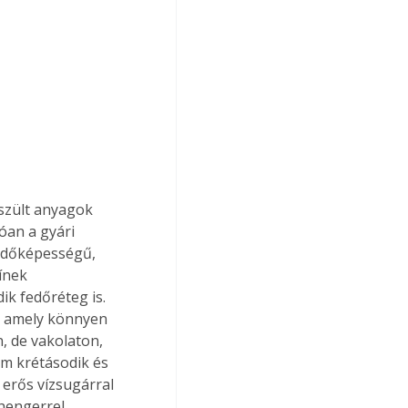
óan a gyári 
 fedőképességű, 
ínek 
k fedőréteg is. 
k, amely könnyen 
, de vakolaton, 
em krétásodik és 
 erős vízsugárral 
 hengerrel 