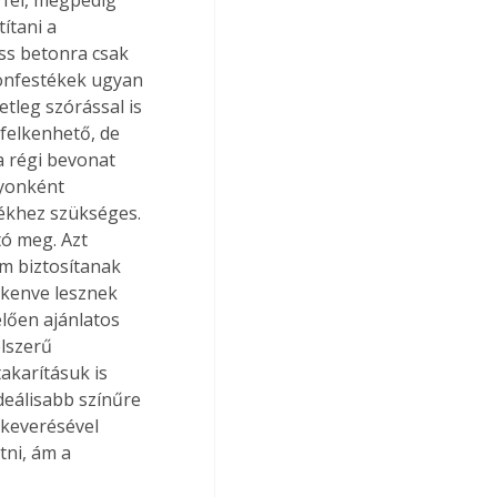
ítani a 
iss betonra csak 
tonfestékek ugyan 
tleg szórással is 
felkenhető, de 
 a régi bevonat 
yonként 
tékhez szükséges. 
ó meg. Azt 
m biztosítanak 
lkenve lesznek 
lően ajánlatos 
lszerű 
akarításuk is 
deálisabb színűre 
ekeverésével 
tni, ám a 