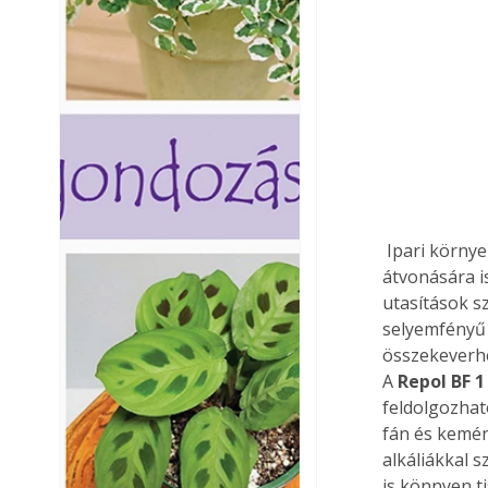
 Ipari környezetben nem, de bármilyen más, nem feltétlenül betonból készült anyagok 
átvonására i
utasítások sz
selyemfényű 
összekeverhe
A 
Repol BF 1
feldolgozhat
fán és kemén
alkáliákkal 
is könnyen ti