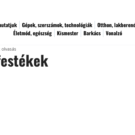
utatjuk
Gépek, szerszámok, technológiák
Otthon, lakberen
Életmód, egészség
Kismester
Barkács
Vonalzó
c olvasás
festékek