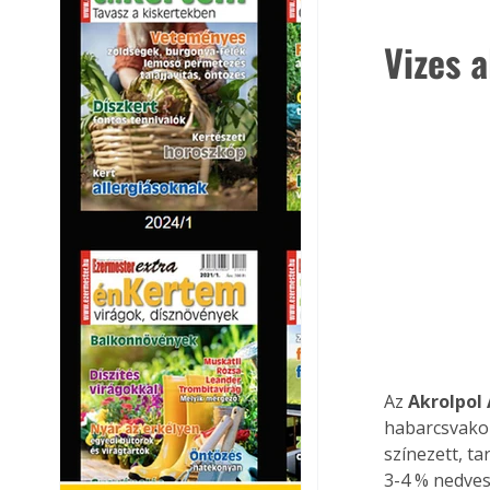
Vizes 
Az 
Akrolpol
habarcsvakol
színezett, ta
3-4 % nedves