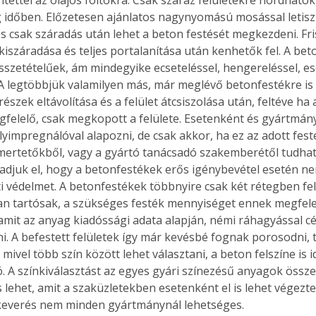
 időben. Előzetesen ajánlatos nagynyomású mosással letiszt
 és csak száradás után lehet a beton festését megkezdeni. Fr
 kiszáradása és teljes portalanítása után kenhetők fel. A be
szetételűek, ám mindegyike ecseteléssel, hengereléssel, ese
. A legtöbbjük valamilyen más, már meglévő betonfestékre is 
részek eltávolítása és a felület átcsiszolása után, feltéve ha
felelő, csak megkopott a felülete. Esetenként és gyártmán
lyimpregnálóval alapozni, de csak akkor, ha ez az adott fes
mertetőkből, vagy a gyártó tanácsadó szakemberétől tudhat
djuk el, hogy a betonfestékek erős igénybevétel esetén ne
eti védelmet. A betonfestékek többnyire csak két rétegben fe
n tartósak, a szükséges festék mennyiséget ennek megfele
 amit az anyag kiadóssági adata alapján, némi ráhagyással cé
. A befestett felületek így már kevésbé fognak porosodni, t
ivel több szín között lehet választani, a beton felszíne is i
ó. A színkiválasztást az egyes gyári színezésű anyagok össz
 lehet, amit a szaküzletekben esetenként el is lehet végezte
keverés nem minden gyártmánynál lehetséges.