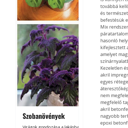
továbbá kell
és természet
befestésük el
Mix rendszer
páratartalo
hasonló hely
kifejlesztett 
amelyet maga
színárnyalat
Kezeletlen és
akril impregn
egyes rétegek
áteresztőképe
nem megfelel
megfelelő ta
akril betonf
Szobanövények
Virágoskert: k
nagyobb terh
epoxi betonf
teraszon, laká
Virágok gondozása a lakásban,