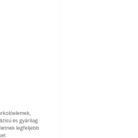
urkolóelemek, 
zisú és gyárilag 
letnek legfeljebb 
ket 