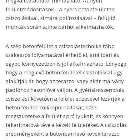
megváltoztatható, mintázható. Az ilyen 
felületmódosítások – a nyers betonfelületek 
csiszolásával, simára polírozásával – felújító 
munkák során szinte bárhol alkalmazhatók.
A szép betonfelület a csiszolástechnika több 
szakaszos folyamatával érhető el, ami ipari és 
egyéb környezetben is jól alkalmazható. Lényege, 
hogy a meglevő beton felületét csiszolással úgy 
alakítják át, hogy az terazzo, vagy akár márvány 
padlóhoz hasonlóvá váljon. A gyémántszemcsés 
csiszolást követően a felület edzésével lezárják a 
beton felületi mikroporozitását, ezzel 
megszüntetve a felület apró lyukait, és könnyen 
takaríthatóvá téve a kezelt felületeket. A csiszolás 
eredményeként a betonban levő kövek terazzo 