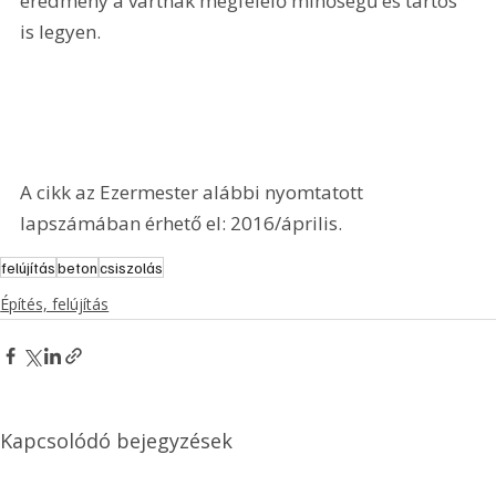
eredmény a vártnak megfelelő minőségű és tartós 
is legyen.
A cikk az Ezermester alábbi nyomtatott 
lapszámában érhető el: 2016/április.
felújítás
beton
csiszolás
Építés, felújítás
Kapcsolódó bejegyzések