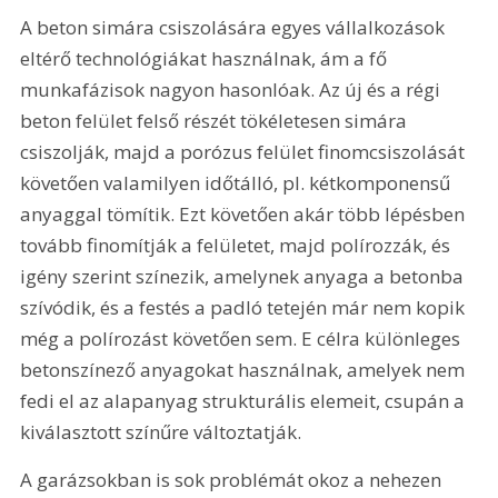
A beton simára csiszolására egyes vállalkozások 
eltérő technológiákat használnak, ám a fő 
munkafázisok nagyon hasonlóak. Az új és a régi 
beton felület felső részét tökéletesen simára 
csiszolják, majd a porózus felület finomcsiszolását 
követően valamilyen időtálló, pl. kétkomponensű 
anyaggal tömítik. Ezt követően akár több lépésben 
tovább finomítják a felületet, majd polírozzák, és 
igény szerint színezik, amelynek anyaga a betonba 
szívódik, és a festés a padló tetején már nem kopik 
még a polírozást követően sem. E célra különleges 
betonszínező anyagokat használnak, amelyek nem 
fedi el az alapanyag strukturális elemeit, csupán a 
kiválasztott színűre változtatják.
A garázsokban is sok problémát okoz a nehezen 