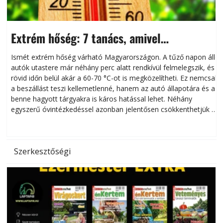
Extrém hőség: 7 tanács, amivel
megóvhatjuk autónkat a nyári károktól
Ismét extrém hőség várható Magyarországon. A tűző napon álló
autók utastere már néhány perc alatt rendkívül felmelegszik, és
rövid időn belül akár a 60-70 °C-ot is megközelítheti. Ez nemcsak
n
a beszállást teszi kellemetlenné, hanem az autó állapotára és a
benne hagyott tárgyakra is káros hatással lehet. Néhány
egyszerű óvintézkedéssel azonban jelentősen csökkenthetjük a
hőség káros hatásait.
l
Szerkesztőségi