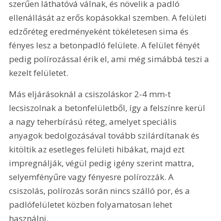
szerűen láthatóvá válnak, és növelik a padló 
ellenállását az erős kopásokkal szemben. A felületi 
edzőréteg eredményeként tökéletesen sima és 
fényes lesz a betonpadló felülete. A felület fényét 
pedig polírozással érik el, ami még simábbá teszi a 
kezelt felületet. 
Más eljárásoknál a csiszoláskor 2-4 mm-t 
lecsiszolnak a betonfelületből, így a felszínre kerül 
a nagy teherbírású réteg, amelyet speciális 
anyagok bedolgozásával tovább szilárdítanak és 
kitöltik az esetleges felületi hibákat, majd ezt 
impregnálják, végül pedig igény szerint mattra, 
selyemfényűre vagy fényesre polírozzák. A 
csiszolás, polírozás során nincs szálló por, és a 
padlófelületet közben folyamatosan lehet 
használni.