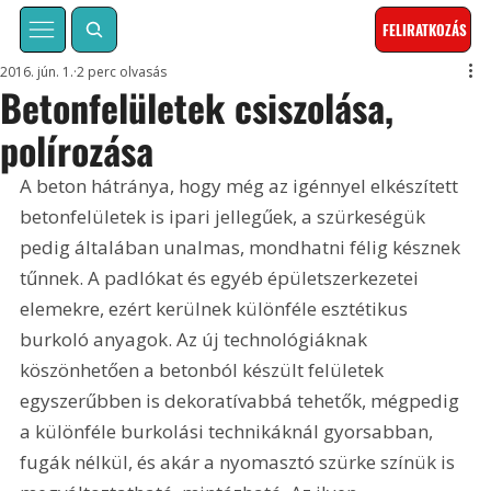
FELIRATKOZÁS
2016. jún. 1.
2 perc olvasás
Betonfelületek csiszolása,
polírozása
A beton hátránya, hogy még az igénnyel elkészített 
betonfelületek is ipari jellegűek, a szürkeségük 
pedig általában unalmas, mondhatni félig késznek 
tűnnek. A padlókat és egyéb épületszerkezetei 
elemekre, ezért kerülnek különféle esztétikus 
burkoló anyagok. Az új technológiáknak 
köszönhetően a betonból készült felületek 
egyszerűbben is dekoratívabbá tehetők, mégpedig 
a különféle burkolási technikáknál gyorsabban, 
fugák nélkül, és akár a nyomasztó szürke színük is 