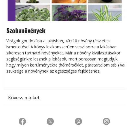
Szobanövények
Virágok gondozása a lakásban, 40+10 növény részletes
ismertetése! A könyv lexikonszerűen veszi sorra a lakásban
s
sikeresen tart­ha­tó növényeket. Már a növény kiválasztásakor
h
segítségünkre lesznek a leírások, mert pontosan megtudjuk,
k
hogy milyen körülményekre (hőmérséklet, páratartalom stb.) van
szüksége a növénynek az egészséges fejlődéshez.
t
Kövess minket