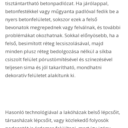
tisztántartható betonpadlózat. Ha járólappal, 
betonfestékkel vagy műgyanta padlóval fedik be a 
nyers betonfelületet, sokszor ezek a felső 
bevonatok megrepednek vagy felválnak, és további 
problémákat okozhatnak. Sokkal előnyösebb, ha a 
felső, besimított réteg lecsiszolásával, majd 
minden plusz réteg bedolgozása nélkül a síkba 
csiszolt felület pórustömítésével és színezésével 
teljesen sima és jól takarítható, mondhatni 
dekoratív felületet alakítunk ki. 
Hasonló technológiával a lakóházak belső lépcsőit, 
társasházak lépcsőit, vagy közlekedő folyosók 