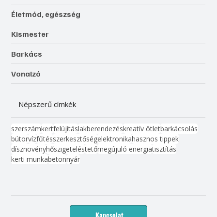
Életmód, egészség
Kismester
Barkács
Vonalzó
Népszerű címkék
szerszám
kert
felújítás
lakberendezés
kreatív ötlet
barkácsolás
bútor
víz
fűtés
szerkesztőség
elektronika
hasznos tippek
dísznövény
hőszigetelés
tető
megújuló energia
tisztítás
kerti munka
beton
nyár
Kapcsolat