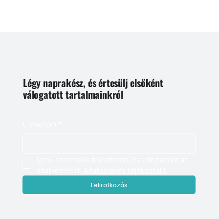
Légy naprakész, és értesülj elsőként
válogatott tartalmainkról
E-mail cím
*
Igen, szeretnék feliratkozni, és elfogadom az 
adatkezelést. 
Adatvédelmi tájékoztató
Feliratkozás