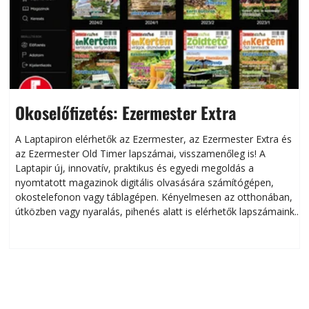
Okoselőfizetés: Ezermester Extra
A Laptapiron elérhetők az Ezermester, az Ezermester Extra és
az Ezermester Old Timer lapszámai, visszamenőleg is! A
Laptapir új, innovatív, praktikus és egyedi megoldás a
L
nyomtatott magazinok digitális olvasására számítógépen,
okostelefonon vagy táblagépen. Kényelmesen az otthonában,
útközben vagy nyaralás, pihenés alatt is elérhetők lapszámaink.
ú
Bárhol, bármikor, akár külföldön élve vagy dolgozva is
B
olvashatók az Ezermester lapszámai. A Laptapir kényelmes
megoldás, mert: – t