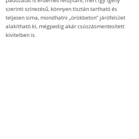
padozatát is érdemes felújítani, mert így igény 
szerinti színezésű, könnyen tisztán tartható és 
teljesen sima, mondhatni „örökbeton” járófelület 
alakítható ki, mégpedig akár csúszásmentesített 
kivitelben is.