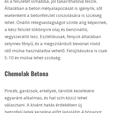
és a felületet simábbá, jól takaríthatóvá teszik. 
Általában a beton mélyalapozását is igénylik, sőt 
esetenként a betonfelület csiszolására is szükség 
lehet. Önálló rétegvastagságot szinte alig képeznek, 
a kész felület többnyire olaj és benzinálló, 
vegyszerálló lesz. Esztétikusak, fényük általában 
selymes fényű, és a megszilárdult bevonat rövid 
idő múlva használatba vehető. Felújításukra is csak 
5-10 év múlva lehet szükség.
Chemolak Betona
Pincék, garázsok, erkélyek, tárolók kezelésére 
egyaránt alkalmas, és hat szín közül lehet 
választani. A kívánt hatás érdekében új 
betonfelületek kezelése előtt legalább 4 hónapot 