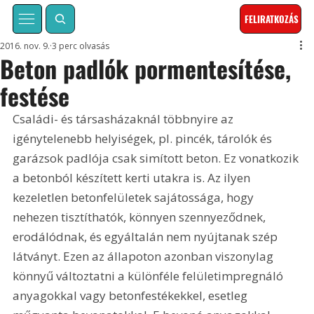
FELIRATKOZÁS
2016. nov. 9.
3 perc olvasás
Beton padlók pormentesítése,
festése
Családi- és társasházaknál többnyire az 
igénytelenebb helyiségek, pl. pincék, tárolók és 
garázsok padlója csak simított beton. Ez vonatkozik 
a betonból készített kerti utakra is. Az ilyen 
kezeletlen betonfelületek sajátossága, hogy 
nehezen tisztíthatók, könnyen szennyeződnek, 
erodálódnak, és egyáltalán nem nyújtanak szép 
látványt. Ezen az állapoton azonban viszonylag 
könnyű változtatni a különféle felületimpregnáló 
anyagokkal vagy betonfestékekkel, esetleg 