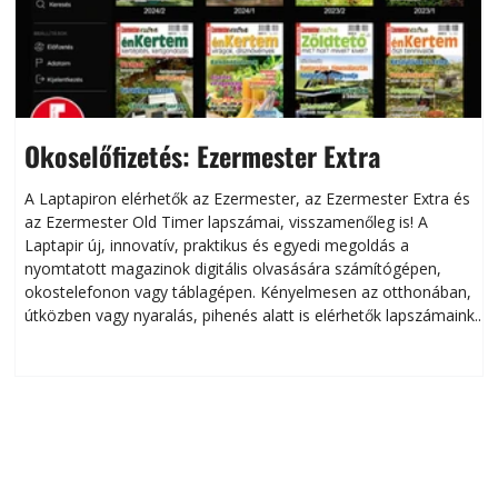
Okoselőfizetés: Ezermester Extra
A Laptapiron elérhetők az Ezermester, az Ezermester Extra és
az Ezermester Old Timer lapszámai, visszamenőleg is! A
Laptapir új, innovatív, praktikus és egyedi megoldás a
L
nyomtatott magazinok digitális olvasására számítógépen,
okostelefonon vagy táblagépen. Kényelmesen az otthonában,
útközben vagy nyaralás, pihenés alatt is elérhetők lapszámaink.
ú
Bárhol, bármikor, akár külföldön élve vagy dolgozva is
B
olvashatók az Ezermester lapszámai. A Laptapir kényelmes
megoldás, mert: – t