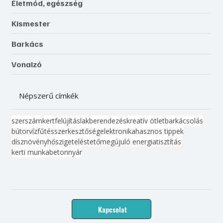
Életmód, egészség
Kismester
Barkács
Vonalzó
Népszerű címkék
szerszám
kert
felújítás
lakberendezés
kreatív ötlet
barkácsolás
bútor
víz
fűtés
szerkesztőség
elektronika
hasznos tippek
dísznövény
hőszigetelés
tető
megújuló energia
tisztítás
kerti munka
beton
nyár
Kapcsolat