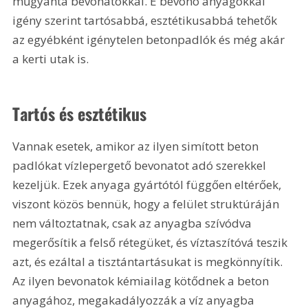
műgyanta bevonatokkal. E bevonó anyagokkal 
igény szerint tartósabbá, esztétikusabbá tehetők 
az egyébként igénytelen betonpadlók és még akár 
a kerti utak is.
Tartós és esztétikus
Vannak esetek, amikor az ilyen simított beton 
padlókat vízlepergető bevonatot adó szerekkel 
kezeljük. Ezek anyaga gyártótól függően eltérőek, 
viszont közös bennük, hogy a felület struktúráján 
nem változtatnak, csak az anyagba szívódva 
megerősítik a felső rétegüket, és víztaszítóvá teszik 
azt, és ezáltal a tisztántartásukat is megkönnyítik. 
Az ilyen bevonatok kémiailag kötődnek a beton 
anyagához, megakadályozzák a víz anyagba 