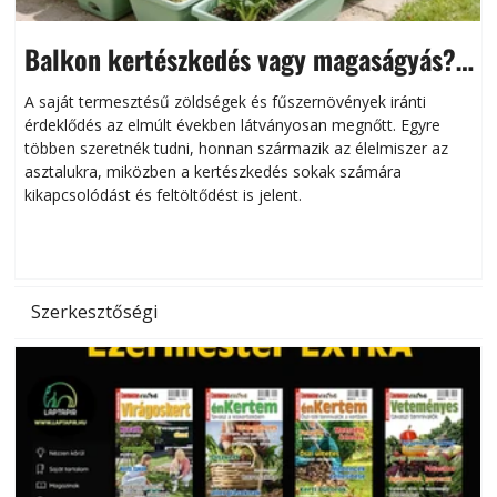
Balkon kertészkedés vagy magaságyás?
Helytakarékos kertészkedés
A saját termesztésű zöldségek és fűszernövények iránti
érdeklődés az elmúlt években látványosan megnőtt. Egyre
többen szeretnék tudni, honnan származik az élelmiszer az
l
asztalukra, miközben a kertészkedés sokak számára
kikapcsolódást és feltöltődést is jelent.
é
d
Szerkesztőségi