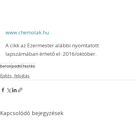
www.chemolak.hu
A cikk az Ezermester alábbi nyomtatott 
lapszámában érhető el: 2016/október.
beton
padló
festés
Építés, felújítás
Kapcsolódó bejegyzések