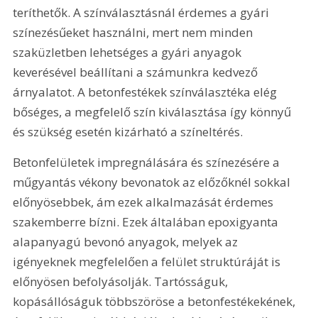
teríthetők. A színválasztásnál érdemes a gyári 
színezésűeket használni, mert nem minden 
szaküzletben lehetséges a gyári anyagok 
keverésével beállítani a számunkra kedvező 
árnyalatot. A betonfestékek színválasztéka elég 
bőséges, a megfelelő szín kiválasztása így könnyű 
és szükség esetén kizárható a színeltérés.
Betonfelületek impregnálására és színezésére a 
műgyantás vékony bevonatok az előzőknél sokkal 
előnyösebbek, ám ezek alkalmazását érdemes 
szakemberre bízni. Ezek általában epoxigyanta 
alapanyagú bevonó anyagok, melyek az 
igényeknek megfelelően a felület struktúráját is 
előnyösen befolyásolják. Tartósságuk, 
kopásállóságuk többszöröse a betonfestékekének, 