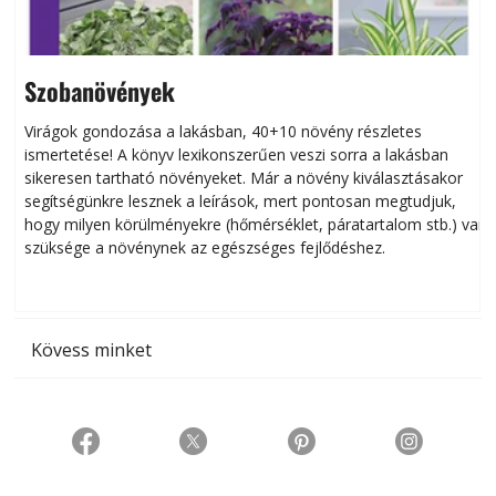
Szobanövények
Virágok gondozása a lakásban, 40+10 növény részletes
ismertetése! A könyv lexikonszerűen veszi sorra a lakásban
s
sikeresen tart­ha­tó növényeket. Már a növény kiválasztásakor
h
segítségünkre lesznek a leírások, mert pontosan megtudjuk,
k
hogy milyen körülményekre (hőmérséklet, páratartalom stb.) van
szüksége a növénynek az egészséges fejlődéshez.
t
Kövess minket