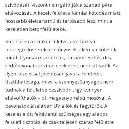
szívódását, viszont nem gátolják a szabad pára 
eltávozását. A kezelt felület a kémiai kötődés miatt 
hosszabb élettartamú és tartósabb lesz, mint a 
kezeletlen betonfelületeké.
Különösen a szilikon, illetve akril bázisú 
impregnálószerek az előnyösek a kémiai kötésük 
miatt. Gyorsan száradnak, páraáteresztők, de a 
védőbevonatok színtelenek ezért nem láthatók. Az 
ilyen kezeléssel jelentősen javul a felületek 
tisztíthatósága, mivel a szennyezőanyagok nem 
tudnak a felületbe beszívódni, így könnyen 
eltávolíthatók – pl. magasnyomású mosóval. A 
bevonatok általában UV állók és fagytűrők. A 
kezelés előtt feltétlenül szükséges egy alapos 
felületi tisztítás, és csak teljesen száraz felületre 