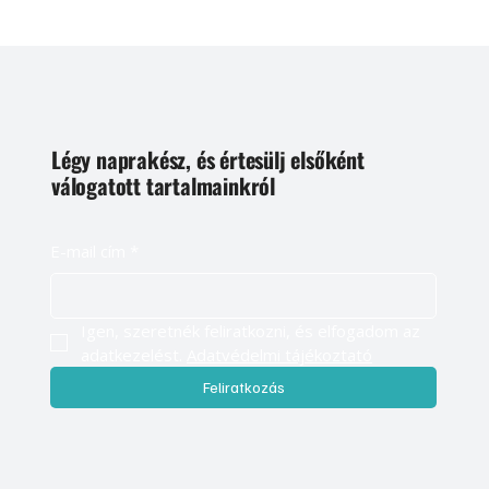
Légy naprakész, és értesülj elsőként
válogatott tartalmainkról
E-mail cím
*
Igen, szeretnék feliratkozni, és elfogadom az 
adatkezelést. 
Adatvédelmi tájékoztató
Feliratkozás