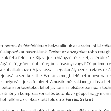
tt beton- és fémfelületen helyreállítjuk az eredeti pH-értéke
 alapozókat használunk. Ezeket az anyagokat több rétegbe
szük fel a felületre. Kijavítjuk a hiányzó részeket, a sérült ré
ságától függően több rétegben, ásványi vagy PCC polimerc
okat alkalmazva. A javítással megakadályozzuk a víz és ez ált
ejutását a szerkezetbe. Ezután a megfelelő betonbevonatokk
 is helyreállítjuk a felületet. A másik műszaki megoldás a be
ű betonszerkezeteket lehet javítani. Ez elsősorban ipari tech
jesítményű kompresszorral és betonlövő géppel nagy menny
het fellőni az előkészített felületre. 
Forrás: Sakret
g is könnyedén javítható a betonrepedés a 3M Concrete Repa