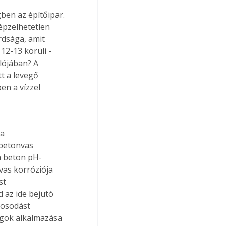
en az építőipar. 
épzelhetetlen 
rdsága, amit 
12-13 körüli - 
lójában? A 
t a levegő 
n a vízzel 
 
a 
 betonvas 
 a beton pH-
vas korróziója 
st 
az ide bejutó 
rosodást 
agok alkalmazása 