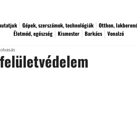
utatjuk
Gépek, szerszámok, technológiák
Otthon, lakberen
Életmód, egészség
Kismester
Barkács
Vonalzó
 olvasás
felületvédelem