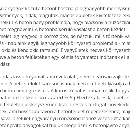
ű anyagok közül a betont használja legnagyobb mennyiségb
sítmények, hidak, alagutak, magas épületek kivitelezése elk
nélkül. A beton nagy problémája, hogy alacsony a húzószilá
het megnövelni. A betonba kerülő vasalást a beton kezdeti - 
méletileg megvédi a korróziótól, de nézzük, mi is történik va
s - napjaink egyik legnagyobb környezeti problémája - miat
oxid és kéndioxid tartalmú. E vegyületek nedves környezetbe
pve a beton felületében egy kémia folyamatot indítanak el: a
dást.
dás lassú folyamat, ami évek alatt, nem lineárisan zajlik le 
ben. A betonfelület károsodásának mértékét befolyásolja a
a beton bedolgozása is. A károsító hatás abban rejlik, hogy
matosan csökken: ha ez az érték 9 pH érték alá esik, a beton
ém felületén pikkelyszerűen leváló részek térfogat-növekedé
k, ami hosszabb távon a betonfelület repedezéséhez, majd 
sával a felület nagyarányú roncsolódásához vezet. Ezt a ká
tonjavító anyagokkal tudjuk megelőzni. A betonjavító any