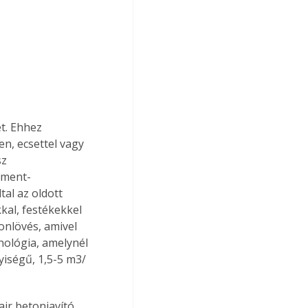
t. Ehhez 
n, ecsettel vagy 
sz 
ement-
al az oldott 
al, festékekkel 
tonlövés, amivel 
nológia, amelynél 
iségű, 1,5-5 m3/
ir betonjavító 