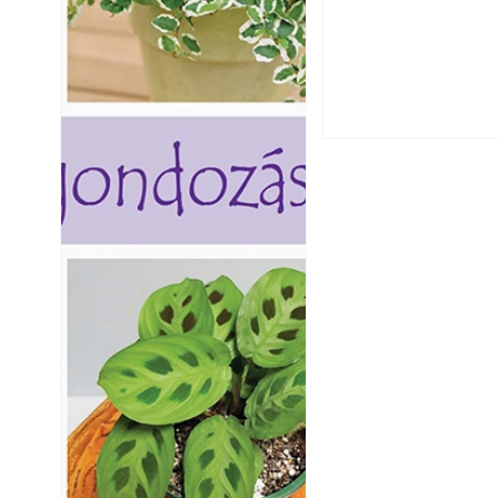
Falrepedés javítá
és mikor szükség
Betonjárda készít
készül tartós bet