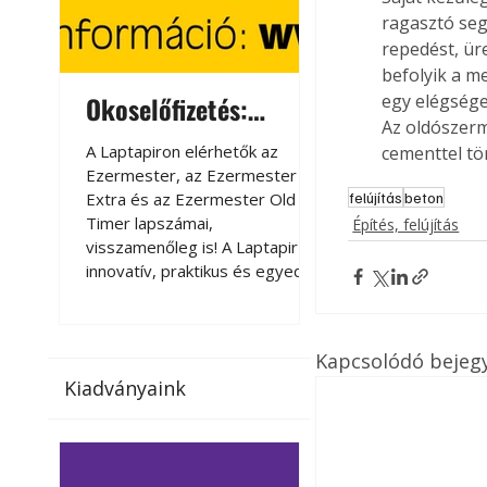
ragasztó segí
repedést, ür
befolyik a m
Okoselőfizetés:
Okoselőfizetés
egy elégséges
Az oldószerm
Ezermester Extra
A Laptapiron elérhetők az
A Laptapiron elérhető
cementtel tör
Ezermester, az Ezermester
Ezermester, az Ezer
Extra és az Ezermester Old
Extra és az Ezermest
felújítás
beton
Timer lapszámai,
Timer lapszámai,
Építés, felújítás
visszamenőleg is! A Laptapir új,
visszamenőleg is! A La
innovatív, praktikus és egyedi
innovatív, praktikus 
megoldás a nyomtatott
megoldás a nyomtato
magazinok digitális olvasására
magazinok digitális o
számítógépen, okostelefonon
számítógépen, okost
Kapcsolódó bejeg
vagy táblagépen. Kényelmesen
vagy táblagépen. Ké
Kiadványaink
az otthonában, útközben vagy
az otthonában, útköz
nyaralás, pihenés alatt is
nyaralás, pihenés alat
elérhetők lapszámaink. Bárhol,
elérhetők lapszámaink
bármikor, akár külföldön élve
bármikor, akár külföld
vagy dolgozva is olvashatók az
vagy dolgozva is olv