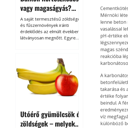
vagy magaságyás?
Cementkötés
Helytakarékos
Mérnöki léte
A saját termesztésű zöldségek
lenne beton 
kertészkedés
és fűszernövények iránti
vasalással le
érdeklődés az elmúlt években
pH-értéke el
látványosan megnőtt. Egyre
légszennyezé
többen szeretnék tudni, honnan
magas széndi
származik az élelmiszer az
reakcióba lé
asztalukra, miközben a
kertészkedés sokak számára
karbonátoso
kikapcsolódást és feltöltődést
A karbonátoso
is jelent.
betonfelület
takarása és 
értéke folya
beindul. A f
eredményezne
Utóérő gyümölcsök és
víz megfagyá
zöldségek – melyek
különböző be