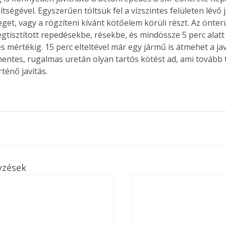
tségével. Egyszerűen töltsük fel a vízszintes felületen lévő 
eget, vagy a rögzíteni kívánt kötőelem körüli részt. Az önte
egtisztított repedésekbe, résekbe, és mindössze 5 perc ala
 mértékig. 15 perc elteltével már egy jármű is átmehet a javít
Együtt jobban megéri!
entes, rugalmas uretán olyan tartós kötést ad, ami tovább t
Bővebb információ itt!
k az
Együtt jobban megéri! A
ténő javítás.
mester
könyvek tetszőleges
er Old
párosítással kedvezményes
áron, 0 Ft postaköltséggel
ptapir új,
megrendelhetők!
és egyedi
tt
lvasására
elefonon
yzések
nyelmesen
ben vagy
t is
. Bárhol,
ön élve
ashatók az