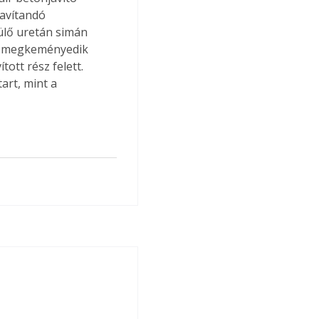
javítandó 
rülő uretán simán 
tt megkeményedik 
ott rész felett. 
art, mint a 