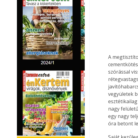
A megtisztíto
cementkötésű
szórással vis
rétegvastag
javítóhabarcs
vegyületek b
esztétikailag
nagy felület
egy nagy tel
óra betont le
Saját kezűle