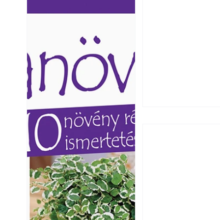
Ezermester lapszámai. A
Ezermester lapszámai
Laptapir kényelmes megoldás,
Laptapir kényelmes 
mert: – t
mert: – t