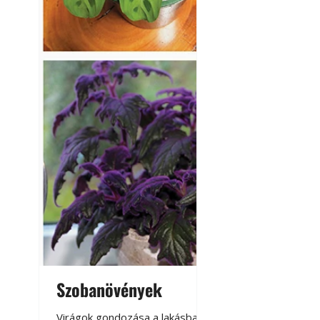
Szobanövények
Virágoskert: k
teraszon, laká
Virágok gondozása a lakásban,