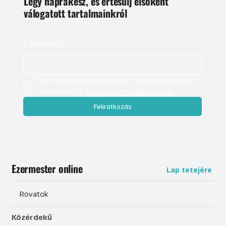
Légy naprakész, és értesülj elsőként
válogatott tartalmainkról
E-mail cím
*
Igen, szeretnék feliratkozni, és elfogadom az 
adatkezelést. 
Adatvédelmi tájékoztató
Feliratkozás
Ezermester online
Lap tetejére
Rovatok
Közérdekű