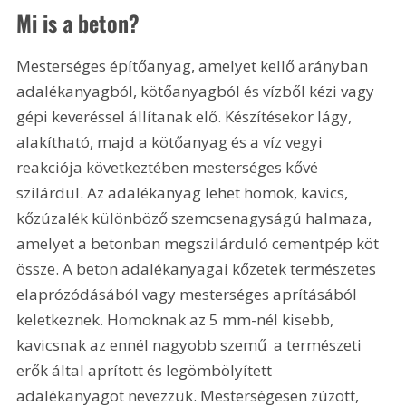
Mi is a beton?
Mesterséges építőanyag, amelyet kellő arányban 
adalékanyagból, kötőanyagból és vízből kézi vagy 
gépi keveréssel állítanak elő. Készítésekor lágy, 
alakítható, majd a kötőanyag és a víz vegyi 
reakciója következtében mesterséges kővé 
szilárdul. Az adalékanyag lehet homok, kavics, 
kőzúzalék különböző szemcsenagyságú halmaza, 
amelyet a betonban megszilárduló cementpép köt 
össze. A beton adalékanyagai kőzetek természetes 
elaprózódásából vagy mesterséges aprításából 
keletkeznek. Homoknak az 5 mm-nél kisebb, 
kavicsnak az ennél nagyobb szemű  a természeti 
erők által aprított és legömbölyített  
adalékanyagot nevezzük. Mesterségesen zúzott, 