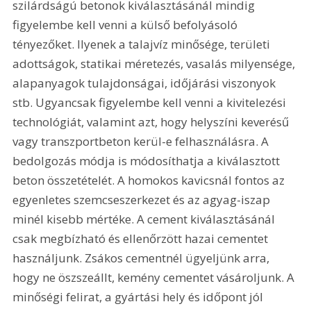
szilárdságú betonok kiválasztásánál mindig 
figyelembe kell venni a külső befolyásoló 
tényezőket. Ilyenek a talajvíz minősége, területi 
adottságok, statikai méretezés, vasalás milyensége, 
alapanyagok tulajdonságai, időjárási viszonyok 
stb. Ugyancsak figyelembe kell venni a kivitelezési 
technológiát, valamint azt, hogy helyszíni keverésű 
vagy transzportbeton kerül-e felhasználásra. A 
bedolgozás módja is módosíthatja a kiválasztott 
beton összetételét. A homokos kavicsnál fontos az 
egyenletes szemcseszerkezet és az agyag-iszap 
minél kisebb mértéke. A cement kiválasztásánál 
csak megbízható és ellenőrzött hazai cementet 
használjunk. Zsákos cementnél ügyeljünk arra, 
hogy ne öszszeállt, kemény cementet vásároljunk. A 
minőségi felirat, a gyártási hely és időpont jól 