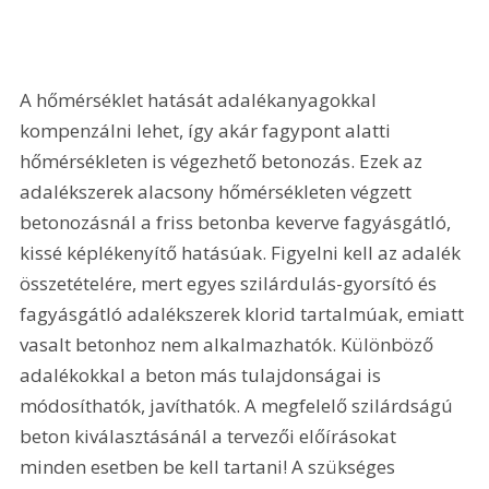
A hőmérséklet hatását adalékanyagokkal 
kompenzálni lehet, így akár fagypont alatti 
hőmérsékleten is végezhető betonozás. Ezek az 
adalékszerek alacsony hőmérsékleten végzett 
betonozásnál a friss betonba keverve fagyásgátló, 
kissé képlékenyítő hatásúak. Figyelni kell az adalék 
összetételére, mert egyes szilárdulás-gyorsító és 
fagyásgátló adalékszerek klorid tartalmúak, emiatt 
vasalt betonhoz nem alkalmazhatók. Különböző 
adalékokkal a beton más tulajdonságai is 
módosíthatók, javíthatók. A megfelelő szilárdságú 
beton kiválasztásánál a tervezői előírásokat 
minden esetben be kell tartani! A szükséges 