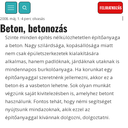
FELIRATKOZÁS
2008. máj. 1.
4 perc olvasás
Beton, betonozás
Szinte minden építés nélkülözhetetlen építőanyaga 
a beton. Nagy szilárdsága, kopásállósága miatt 
nem csak épületszerkezetek kialakítására 
alkalmas, hanem padlóknak, járdáknak utaknak is 
mindennapos burkolóanyaga. Ha korunkat egy 
építőanyaggal szeretnénk jellemezni, akkor ez a 
beton és a vasbeton lehetne. Sok olyan munkát 
végzünk saját kivitelezésben is, amelyhez betont 
használunk. Fontos tehát, hogy némi segítséget 
nyújtsunk mindazoknak, akik ezzel az 
építőanyaggal kívánnak dolgozni, dolgoztatni. 