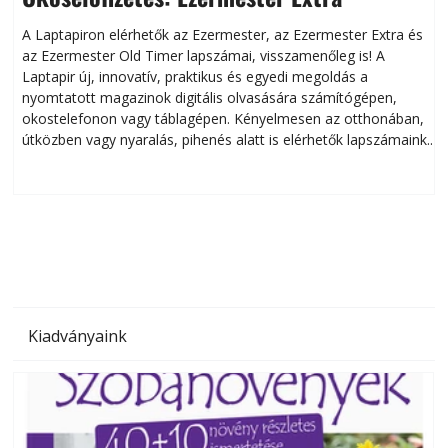
A Laptapiron elérhetők az Ezermester, az Ezermester Extra és
az Ezermester Old Timer lapszámai, visszamenőleg is! A
Laptapir új, innovatív, praktikus és egyedi megoldás a
L
nyomtatott magazinok digitális olvasására számítógépen,
okostelefonon vagy táblagépen. Kényelmesen az otthonában,
útközben vagy nyaralás, pihenés alatt is elérhetők lapszámaink.
ú
Bárhol, bármikor, akár külföldön élve vagy dolgozva is
B
olvashatók az Ezermester lapszámai. A Laptapir kényelmes
megoldás, mert: – t
Kiadványaink