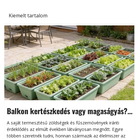
Kiemelt tartalom
Balkon kertészkedés vagy magaságyás?
Helytakarékos kertészkedés
A saját termesztésű zöldségek és fűszernövények iránti
érdeklődés az elmúlt években látványosan megnőtt. Egyre
többen szeretnék tudni, honnan származik az élelmiszer az
l