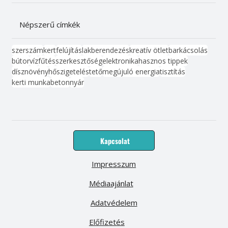
Népszerű címkék
szerszám
kert
felújítás
lakberendezés
kreatív ötlet
barkácsolás
bútor
víz
fűtés
szerkesztőség
elektronika
hasznos tippek
dísznövény
hőszigetelés
tető
megújuló energia
tisztítás
kerti munka
beton
nyár
Kapcsolat
Impresszum
Médiaajánlat
Adatvédelem
Előfizetés