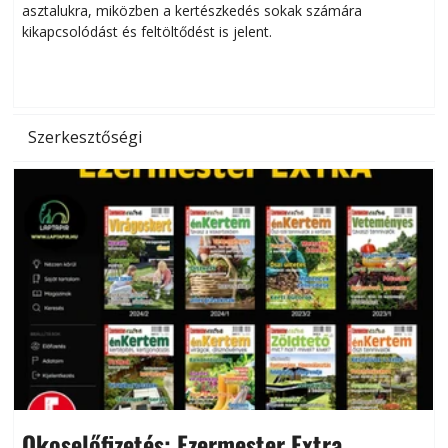
asztalukra, miközben a kertészkedés sokak számára
kikapcsolódást és feltöltődést is jelent.
é
d
Szerkesztőségi
Okoselőfizetés: Ezermester Extra