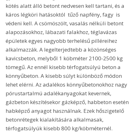
kötés alatt álló betont nedvesen kell tartani, és a 
káros légköri hatásoktól  tűző napfény, fagy  is 
védeni kell. A csömöszölt, vasalás nélküli betont 
alapozásokhoz, lábazati falakhoz, téglavázas 
épületek egyes nagyobb terhelésű pilléreihez 
alkalmazzák. A legelterjedtebb a közönséges 
kavicsbeton, melyből 1 köbméter 2100-2500 kg 
tömegű. Az ennél kisebb térfogatsúlyú beton a 
könnyűbeton. A kisebb súlyt különböző módon 
lehet elérni. Az adalékos könnyűbetonokhoz nagy 
pórustartalmú adalékanyagokat kevernek, 
gázbeton készítésekor gázképző, habbeton esetén 
habképző anyagot használnak. Ezek hőszigetelő 
betonrétegek kialakítására alkalmasak, 
térfogatsúlyúk kisebb 800 kg/köbméternél.