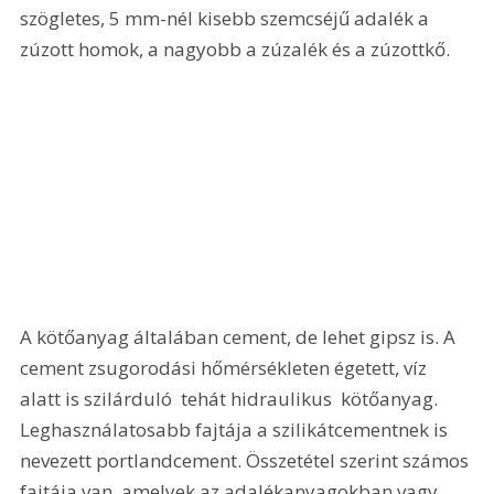
szögletes, 5 mm-nél kisebb szemcséjű adalék a 
zúzott homok, a nagyobb a zúzalék és a zúzottkő. 
A kötőanyag általában cement, de lehet gipsz is. A 
cement zsugorodási hőmérsékleten égetett, víz 
alatt is szilárduló  tehát hidraulikus  kötőanyag. 
Leghasználatosabb fajtája a szilikátcementnek is 
nevezett portlandcement. Összetétel szerint számos 
fajtája van, amelyek az adalékanyagokban vagy 