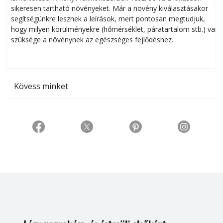
sikeresen tart­ha­tó növényeket. Már a növény kiválasztásakor
h
segítségünkre lesznek a leírások, mert pontosan megtudjuk,
k
hogy milyen körülményekre (hőmérséklet, páratartalom stb.) van
szüksége a növénynek az egészséges fejlődéshez.
t
Kövess minket