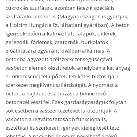
cukrok és szulfátok, azonban létezik speciális 
szulfátálló cement is, (Magyarországon is gyártják, 
a Holcim Hungária Rt. lábatlani gyárában). A beton 
igen sokrétűen alkalmazható: alapok, pillérek, 
gerendák, födémek, csatornák, burkolatok 
előállítására egyaránt kiválóan alkalmas. A 
betonba ágyazott acélszerkezet segítségével 
vasbeton elemek készíthetők, amelyben a két anyag 
érintkezésénél fellépő felületi kötés biztosítja a 
szerkezet megkívánt szilárdságát. A nyomást a 
beton, a hajlítást és a húzást a benne lévő 
betonacél veszi fel. Ezek gazdaságosságuk folytán 
sok esetben a vasszerkezeteket is kiszorítják. A 
vasbeton a legváltozatosabb funkcionális, 
esztétikai és szerkezeti igények kielégítését teszi 
lehetővé. A nagyobb és egyre növelhető értékű 