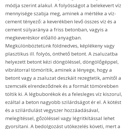
módja szerint alakul. A folyósságot a belekevert víz 
mennyisége szabja meg, aminek a mértéke a víz-
cement tényező: a keverékben levő összes víz és a 
cement súlyaránya a friss betonban, vagyis a 
megkeveréskor előálló anyagban. 
Megkülönböztetünk földnedves, képlékeny vagy 
plasztikus ill. folyós, önthető betont. A zsaluzatba 
helyezett betont kézi döngöléssel, döngölőgéppel, 
vibrátorral tömörítik, aminek a lényege, hogy a 
betont vagy a zsaluzat deszkáit rezegtetik, amitől a 
szemcsék elrendeződnek és a formát tömörebben 
töltik ki. A légbuborékok és a felesleges víz kiszorul, 
ezáltal a beton nagyobb szilárdságot ér el. A kötést 
és a szilárdulást vegyszer hozzáadásával, 
melegítéssel, gőzöléssel vagy légritkítással lehet 
gyorsítani. A bedolgozást utókezelés követi, mert a 