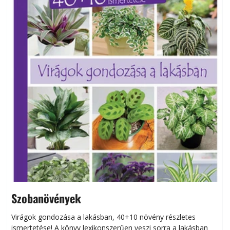
Szobanövények
Virágok gondozása a lakásban, 40+10 növény részletes
ismertetése! A könyv lexikonszerűen veszi sorra a lakásban
s