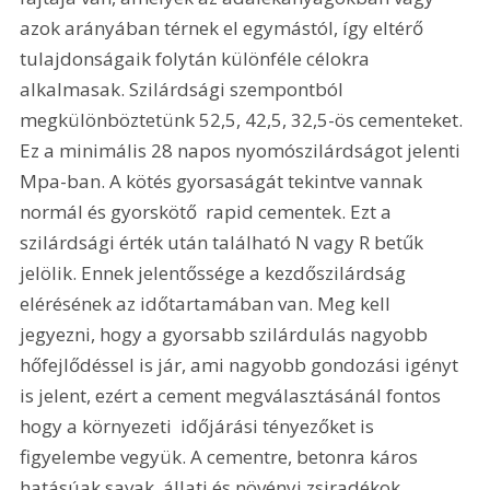
azok arányában térnek el egymástól, így eltérő 
tulajdonságaik folytán különféle célokra 
alkalmasak. Szilárdsági szempontból 
megkülönböztetünk 52,5, 42,5, 32,5-ös cementeket. 
Ez a minimális 28 napos nyomószilárdságot jelenti 
Mpa-ban. A kötés gyorsaságát tekintve vannak 
normál és gyorskötő  rapid cementek. Ezt a 
szilárdsági érték után található N vagy R betűk 
jelölik. Ennek jelentőssége a kezdőszilárdság 
elérésének az időtartamában van. Meg kell 
jegyezni, hogy a gyorsabb szilárdulás nagyobb 
hőfejlődéssel is jár, ami nagyobb gondozási igényt 
is jelent, ezért a cement megválasztásánál fontos 
hogy a környezeti  időjárási tényezőket is 
figyelembe vegyük. A cementre, betonra káros 
hatásúak savak, állati és növényi zsiradékok, 