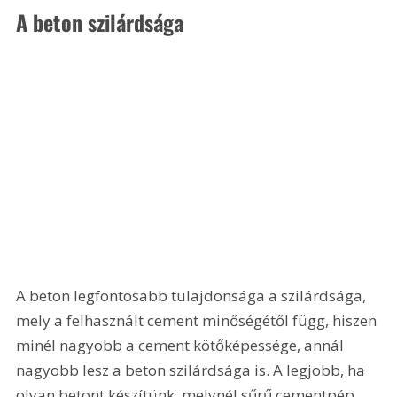
A beton szilárdsága
A beton legfontosabb tulajdonsága a szilárdsága, 
mely a felhasznált cement minőségétől függ, hiszen 
minél nagyobb a cement kötőképessége, annál 
nagyobb lesz a beton szilárdsága is. A legjobb, ha 
olyan betont készítünk, melynél sűrű cementpép 