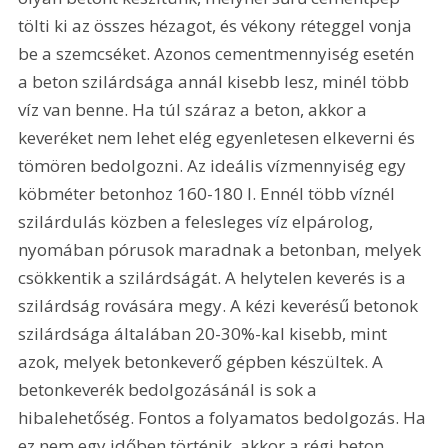
tölti ki az összes hézagot, és vékony réteggel vonja 
be a szemcséket. Azonos cementmennyiség esetén 
a beton szilárdsága annál kisebb lesz, minél több 
víz van benne. Ha túl száraz a beton, akkor a 
keveréket nem lehet elég egyenletesen elkeverni és 
tömören bedolgozni. Az ideális vízmennyiség egy 
köbméter betonhoz 160-180 l. Ennél több víznél 
szilárdulás közben a felesleges víz elpárolog, 
nyomában pórusok maradnak a betonban, melyek 
csökkentik a szilárdságát. A helytelen keverés is a 
szilárdság rovására megy. A kézi keverésű betonok 
szilárdsága általában 20-30%-kal kisebb, mint 
azok, melyek betonkeverő gépben készültek. A 
betonkeverék bedolgozásánál is sok a 
hibalehetőség. Fontos a folyamatos bedolgozás. Ha 
ez nem egy időben történik, akkor a régi beton 