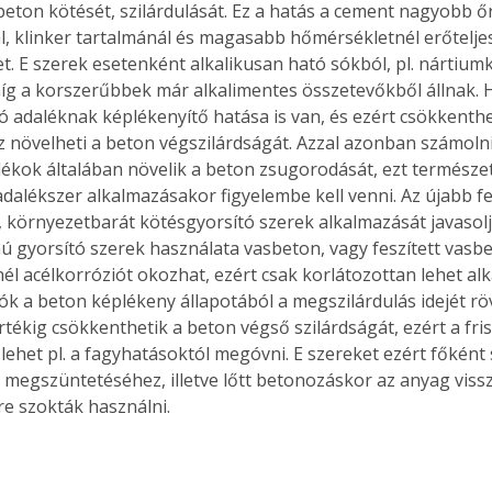
 beton kötését, szilárdulását. Ez a hatás a cement nagyobb őr
, klinker tartalmánál és magasabb hőmérsékletnél erőtelj
t. E szerek esetenként alkalikusan ható sókból, pl. nártium
íg a korszerűbbek már alkalimentes összetevőkből állnak. H
Együtt jobban megéri!
ó adaléknak képlékenyítő hatása is van, és ezért csökkenthet
Bővebb információ itt!
z növelheti a beton végszilárdságát. Azzal azonban számolni
k az
Együtt jobban megéri! A
lékok általában növelik a beton zsugorodását, ezt természe
mester
könyvek tetszőleges
adalékszer alkalmazásakor figyelembe kell venni. Az újabb fe
er Old
párosítással kedvezményes
, környezetbarát kötésgyorsító szerek alkalmazását javasolj
áron, 0 Ft postaköltséggel
mú gyorsító szerek használata vasbeton, vagy feszített vasb
ptapir új,
megrendelhetők!
és egyedi
él acélkorróziót okozhat, ezért csak korlátozottan lehet alk
tt
k a beton képlékeny állapotából a megszilárdulás idejét rövi
lvasására
tékig csökkenthetik a beton végső szilárdságát, ezért a fris
elefonon
lehet pl. a fagyhatásoktól megóvni. E szereket ezért főként 
nyelmesen
 megszüntetéséhez, illetve lőtt betonozáskor az anyag viss
ben vagy
e szokták használni.
t is
. Bárhol,
ön élve
ashatók az