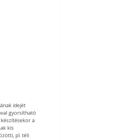
ának idejét 
ával gyorsítható 
 készítésekor a 
ak kis 
ti, pl. téli 