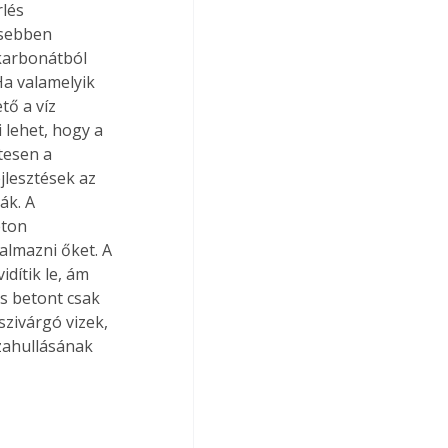
lés 
esebben 
karbonátból 
a valamelyik 
ő a víz 
 lehet, hogy a 
tesen a 
jlesztések az 
ák. A 
eton 
almazni őket. A 
dítik le, ám 
s betont csak 
szivárgó vizek, 
zahullásának 