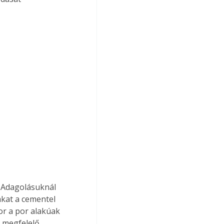
 Adagolásuknál 
akat a cementel 
r a por alakúak 
 megfelelő 