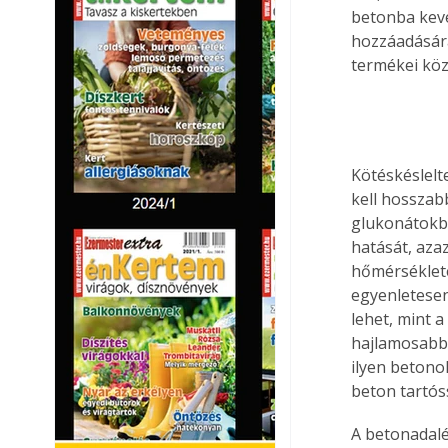
betonba keve
hozzáadására
termékei közö
Kötéskéslelt
kell hosszab
glukonátokbó
hatását, azaz
hőmérséklete 
egyenletesen
lehet, mint 
hajlamosabb 
ilyen betono
beton tartós
A betonadalé