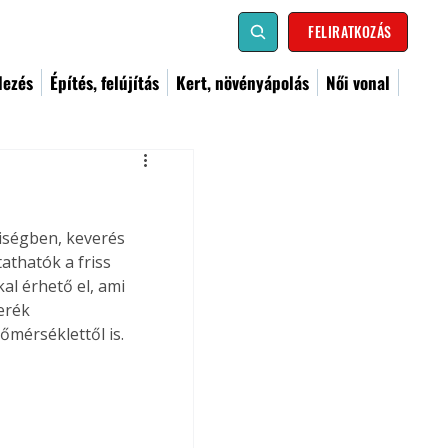
FELIRATKOZÁS
dezés
Építés, felújítás
Kert, növényápolás
Női vonal
iségben, keverés 
athatók a friss 
al érhető el, ami 
erék 
őmérséklettől is.