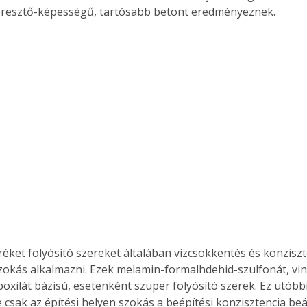
eresztő-képességű, tartósabb betont eredményeznek.
éket folyósító szereket általában vízcsökkentés és konziszte
okás alkalmazni. Ezek melamin-formalhdehid-szulfonát, vin
oxilát bázisú, esetenként szuper folyósító szerek. Ez utóbbi
e csak az építési helyen szokás a beépítési konzisztencia beá