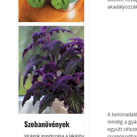
akadályozzá
A betonadalé
mindig a gyár
Szobanövények
Virágoskert: k
együtt célsz
teraszon, laká
Virágok gondozása a lakásban,
csomósodhatn