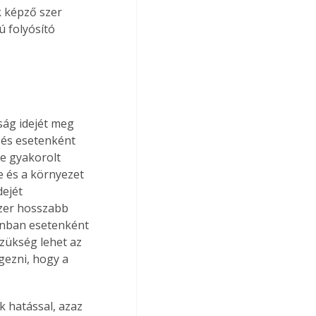
 képző szer 
 folyósító 
ság idejét meg 
 és esetenként 
e gyakorolt 
e és a környezet 
ejét 
szer hosszabb 
zonban esetenként 
zükség lehet az 
gezni, hogy a 
 hatással, azaz 