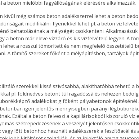
 a beton mielőbbi fagyállóságának elérésére alkalmazzák.
n kívül még számos beton adalékszerrel lehet a beton bedo
jdonságait modifikálni. Ilyenekkel lehet pl. a beton vízfelvéte
énő behatolásának a mélységét csökkenteni. Alkalmazásuk e
 a beton már eleve vízzáró és kis vízfelvételű legyen. A töm
lehet a rosszul tömörített és nem megfelelő összetételű b
nni. A tömítő szereket főként a mélyépítésben, tartályok épí
bilizáló szerekkel kissé szívósabbá, alakíthatóbbá tehető a 
kkal pl. földnedves betont túl ragadóssá és nehezen bedolg
buborékképző adalékokat g főként pályabetonok építésénél 
 betonban igen jelentős mennyiségben parányi légbuboréko
ak. Ezáltal a beton felveszi a kapillárisokból kiszoruló víz e
nyomás szétrepedezésének a veszélyét jelentősen csökkentik
z vagy lőtt betonhoz használt adalékszerek a feszítőacél és 
gok jobb kitöltését szolgálják, és az injektáló anyag zsugor