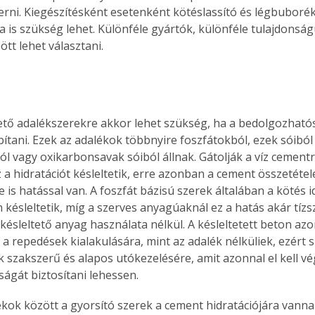
rni. Kiegészítésként esetenként kötéslassító és légbuborék
 is szükség lehet. Különféle gyártók, különféle tulajdonságú
tt lehet választani.
ető adalékszerekre akkor lehet szükség, ha a bedolgozható
bítani. Ezek az adalékok többnyire foszfátokból, ezek sóiból
l vagy oxikarbonsavak sóiból állnak. Gátolják a víz cementr
 a hidratációt késleltetik, erre azonban a cement összetétel
is hatással van. A foszfát bázisú szerek általában a kötés id
 késleltetik, míg a szerves anyagúaknál ez a hatás akár tíz
a késleltető anyag használata nélkül. A késleltetett beton a
a repedések kialakulására, mint az adalék nélküliek, ezért s
k szakszerű és alapos utókezelésére, amit azonnal el kell vé
ságát biztosítani lehessen.
kok között a gyorsító szerek a cement hidratációjára vannak