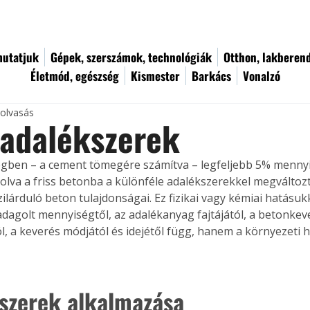
utatjuk
Gépek, szerszámok, technológiák
Otthon, lakberen
Életmód, egészség
Kismester
Barkács
Vonalzó
 olvasás
 adalékszerek
gben – a cement tömegére számítva – legfeljebb 5% menny
lva a friss betonba a különféle adalékszerekkel megváltozt
lárduló beton tulajdonságai. Ez fizikai vagy kémiai hatásukk
dagolt mennyiségtől, az adalékanyag fajtájától, a betonkev
l, a keverés módjától és idejétől függ, hanem a környezeti h
szerek alkalmazása