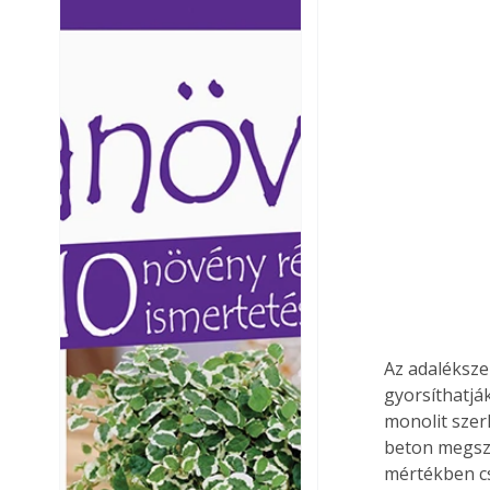
Ezermester lapszámai. A
Ezermester lapszámai
Laptapir kényelmes megoldás,
Laptapir kényelmes 
mert: – t
mert: – t
Az adalékszer
gyorsíthatják
monolit szer
beton megszi
mértékben cs