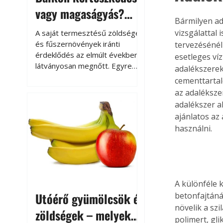
vagy magaságyás?
Bármilyen ad
Helytakarékos
vizsgálattal
A saját termesztésű zöldségek
kertészkedés
és fűszernövények iránti
tervezésénél
érdeklődés az elmúlt években
esetleges víz
látványosan megnőtt. Egyre
adalékszerek
többen szeretnék tudni, honnan
cementtartal
származik az élelmiszer az
az adaléksze
asztalukra, miközben a
adalékszer a
kertészkedés sokak számára
ajánlatos az
kikapcsolódást és feltöltődést
használni.
is jelent.
A különféle 
Utóérő gyümölcsök és
betonfajtáná
növelik a szi
zöldségek – melyek
polimert, gl