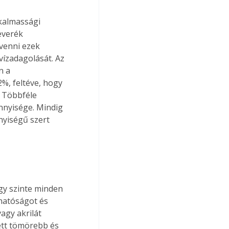
kalmassági 
everék 
venni ezek 
vízadagolását. Az 
n a 
%, feltéve, hogy 
 Többféle 
nnyisége. Mindig 
yiségű szert 
gy szinte minden 
zhatóságot és 
agy akrilát 
ett tömörebb és 