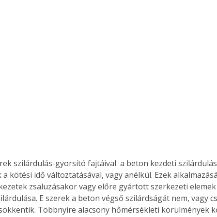
. A
megoldás,
ek szilárdulás-gyorsító fajtáival  a beton kezdeti szilárdulás
 a kötési idő változtatásával, vagy anélkül. Ezek alkalmazás
kezetek zsaluzásakor vagy előre gyártott szerkezeti elemek
lárdulása. E szerek a beton végső szilárdságát nem, vagy cs
ökkentik. Többnyire alacsony hőmérsékleti körülmények közöt