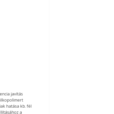
ncia javítás 
ilkopolimert 
ak hatása kb. fél 
llításához a 