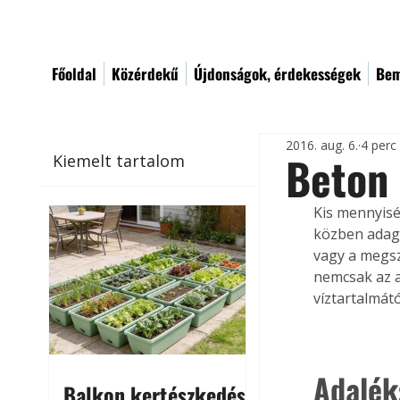
Főoldal
Közérdekű
Újdonságok, érdekességek
Bem
2016. aug. 6.
4 perc
Beton
Kiemelt tartalom
Kis mennyisé
közben adago
vagy a megszi
nemcsak az a
víztartalmátó
Adalék
Balkon kertészkedés