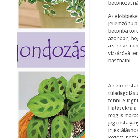
betonozásnál
Az előbbieke
jellemző tula
betonba tört
azonban, hogy
azonban nem 
vízzáróvá te
használni.
A betont sta
túladagolásu
tenni. A lég
Hatásukra a
meg is maradn
jégkristály-
injektálásho
közötti héza