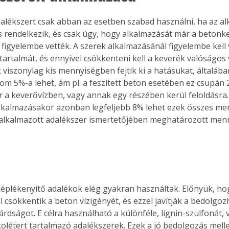
alékszert csak abban az esetben szabad használni, ha az al
 is rendelkezik, és csak úgy, hogy alkalmazását már a betonk
 figyelembe vették. A szerek alkalmazásánál figyelembe kell 
tartalmát, és ennyivel csökkenteni kell a keverék valóságos 
 viszonylag kis mennyiségben fejtik ki a hatásukat, általába
om 5%-a lehet, ám pl. a feszített beton esetében ez csupán 2
r a keverővízben, vagy annak egy részében kerül feloldásra.
lkalmazásakor azonban legfeljebb 8% lehet ezek összes me
 alkalmazott adalékszer ismertetőjében meghatározott menn
képlékenyítő adalékok elég gyakran használtak. Előnyük, ho
l csökkentik a beton vízigényét, és ezzel javítják a bedolgo
lárdságot. E célra használható a különféle, lignin-szulfonát, v
ikolétert tartalmazó adalékszerek. Ezek a jó bedolgozás mell