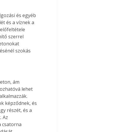
lgozási és egyéb 
lét és a víznek a 
lőfeltétele 
ítő szerrel 
etonokat 
tésénél szokás 
beton, ám 
ozhatóvá lehet 
alkalmazzák. 
k képződnek, és 
gy részét, és a 
. Az 
a csatorna 
odását 