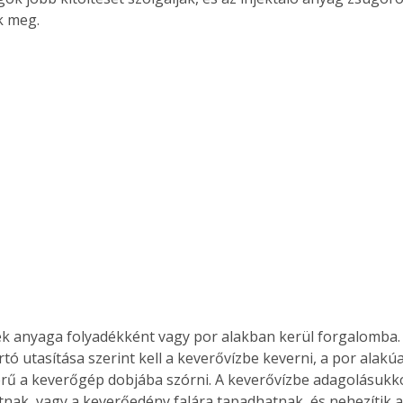
k meg.
k anyaga folyadékként vagy por alakban kerül forgalomba.
tó utasítása szerint kell a keverővízbe keverni, a por alakú
ertben,
Gyógyító növények: a
erű a keverőgép dobjába szórni. A keverővízbe adagolásukko
sban
természet kincsei az
ak, vagy a keverőedény falára tapadhatnak, és nehezítik a