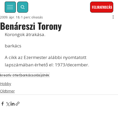
FELIRATKOZÁS
2009. ápr. 18.
1 perc olvasás
Benáreszi Torony
Korongok átrakása.
barkács
A cikk az Ezermester alábbi nyomtatott 
lapszámában érhető el: 1973/december.
kreatív ötlet
barkácsolás
játék
Hobby
Oldtimer