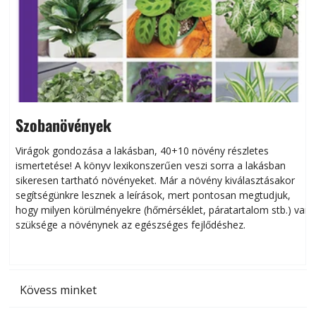
Szobanövények
Virágok gondozása a lakásban, 40+10 növény részletes
ismertetése! A könyv lexikonszerűen veszi sorra a lakásban
s
sikeresen tart­ha­tó növényeket. Már a növény kiválasztásakor
h
segítségünkre lesznek a leírások, mert pontosan megtudjuk,
k
hogy milyen körülményekre (hőmérséklet, páratartalom stb.) van
szüksége a növénynek az egészséges fejlődéshez.
t
Kövess minket