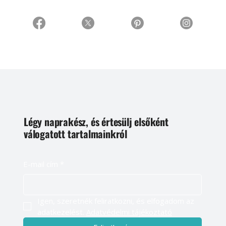
Légy naprakész, és értesülj elsőként
válogatott tartalmainkról
E-mail cím
*
Igen, szeretnék feliratkozni, és elfogadom az 
adatkezelést. 
Adatvédelmi tájékoztató