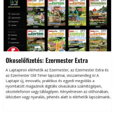
Okoselőfizetés: Ezermester Extra
A Laptapiron elérhetők az Ezermester, az Ezermester Extra és
az Ezermester Old Timer lapszámai, visszamenőleg is! A
Laptapir új, innovatív, praktikus és egyedi megoldás a
L
nyomtatott magazinok digitális olvasására számítógépen,
okostelefonon vagy táblagépen. Kényelmesen az otthonában,
útközben vagy nyaralás, pihenés alatt is elérhetők lapszámaink.
ú
Bárhol, bármikor, akár külföldön élve vagy dolgozva is
B
olvashatók az Ezermester lapszámai. A Laptapir kényelmes
megoldás, mert: – t