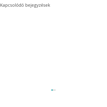
Kapcsolódó bejegyzések
Méretezett kétéltű antenna
Az Ezermester 1980/9. számában bemutatott