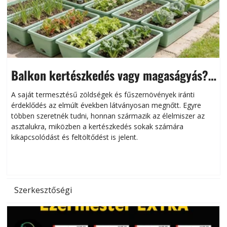
Balkon kertészkedés vagy magaságyás?
Helytakarékos kertészkedés
A saját termesztésű zöldségek és fűszernövények iránti
érdeklődés az elmúlt években látványosan megnőtt. Egyre
többen szeretnék tudni, honnan származik az élelmiszer az
l
asztalukra, miközben a kertészkedés sokak számára
kikapcsolódást és feltöltődést is jelent.
é
d
Szerkesztőségi