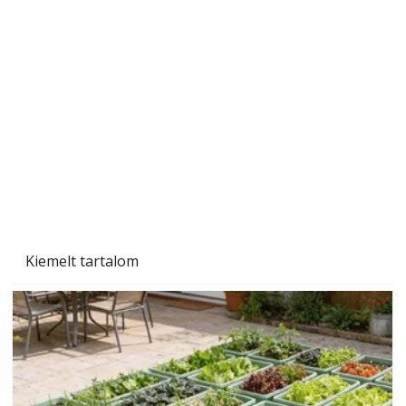
"Kétéltű antenna" nagy érdeklődést váltott ki.
Szerzőjéhez sokan fordultak levelükkel és
személyesen is. Önzetlenül segített
mindenkinek, így több helyhez köt
Kiemelt tartalom