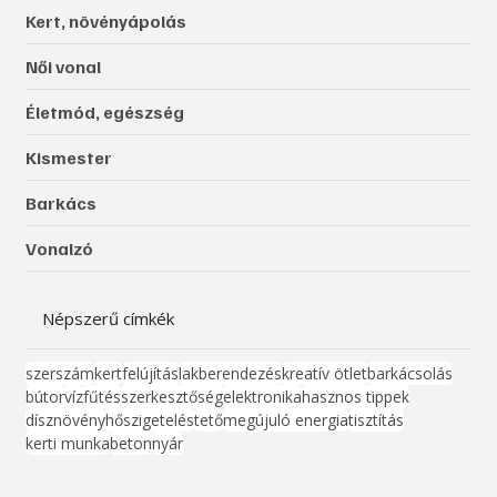
Kert, növényápolás
Női vonal
Életmód, egészség
Kismester
Barkács
Vonalzó
Népszerű címkék
szerszám
kert
felújítás
lakberendezés
kreatív ötlet
barkácsolás
bútor
víz
fűtés
szerkesztőség
elektronika
hasznos tippek
dísznövény
hőszigetelés
tető
megújuló energia
tisztítás
kerti munka
beton
nyár