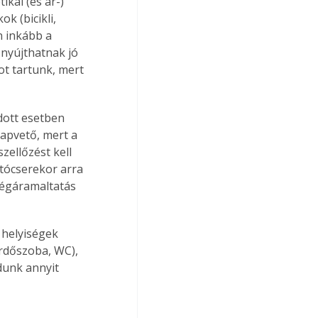
kai (és ár-) 
k (bicikli, 
 inkább a 
nyújthatnak jó 
t tartunk, mert 
dott esetben 
lapvető, mert a 
zellőzést kell 
jtócserekor arra 
légáramaltatás 
helyiségek 
ürdőszoba, WC), 
dunk annyit 