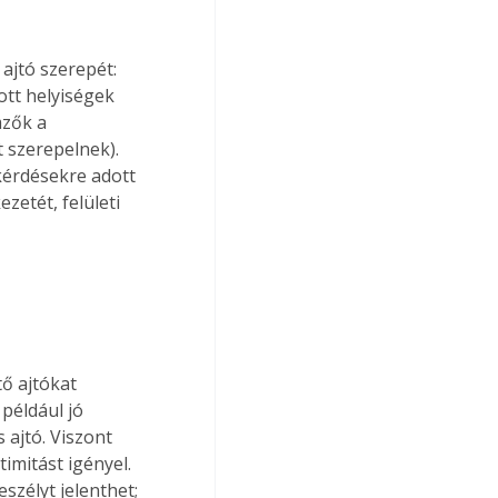
ajtó szerepét: 
ott helyiségek 
mzők a 
 szerepelnek). 
kérdésekre adott 
etét, felületi 
ő ajtókat 
például jó 
ajtó. Viszont 
imitást igényel. 
zélyt jelenthet; 