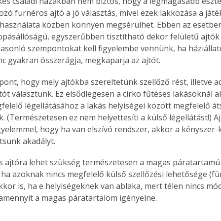
es családi házakban nem biztos, hogy a legmagasabb esztéti
ozó furnéros ajtó a jó választás, mivel ezek lakkozása a játéko
) használata közben könnyen megsérülhet. Ebben az esetben
ásállóságú, egyszerűbben tisztítható dekor felületű ajtók 
asonló szempontokat kell figyelembe vennünk, ha háziállato
nc gyakran összerágja, megkaparja az ajtót.
ont, hogy mely ajtókba szereltetünk szellőző rést, illetve a
jtót választunk. Ez elsődlegesen a cirko fűtéses lakásoknál a
elelő légellátásához a lakás helyiségei között megfelelő áts
. (Természetesen ez nem helyettesíti a külső légellátást!) A
igyelemmel, hogy ha van elszívó rendszer, akkor a kényszer-
ítsunk akadályt.
s ajtóra lehet szükség természetesen a magas páratartamú 
s, ha azoknak nincs megfelelő külső szellőzési lehetősége (f
akkor is, ha e helyiségeknek van ablaka, mert télen nincs mó
, amennyit a magas páratartalom igényelne. 