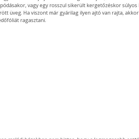
apódásakor, vagy egy rosszul sikerült kergetőzéskor súlyos 
ött üveg. Ha viszont már gyárilag ilyen ajtó van rajta, akko
dőfóliát ragasztani. 