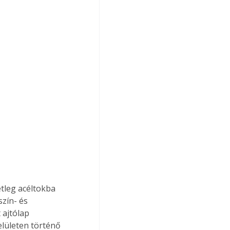
tleg acéltokba 
szín- és 
ajtólap 
elületen történő 