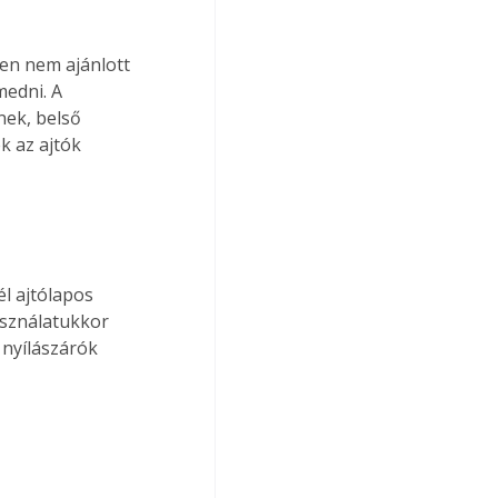
n nem ajánlott 
medni. A 
ek, belső 
k az ajtók 
l ajtólapos 
asználatukkor 
 nyílászárók 