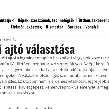
utatjuk
Gépek, szerszámok, technológiák
Otthon, lakberen
Életmód, egészség
Kismester
Barkács
Vonalzó
rc olvasás
i ajtó választása
ltéri ajtói a legmindennapibb használati tárgyaink közé tart
omfortját illetően meghatározó szerepük van. Az építkező, fe
veszi figyelembe az adott ajtó betöltendő funkcióját, illetv
ményeket. A választás elsődleges szempontja természetesen i
éni ízlés. Ez utóbbin nem is érdemes vitatkozni, legfeljebb 
, építész, épületgépész, kéményseprő – véleményét is megk
enni a választáskor.