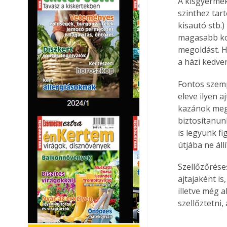
A kisgyermek
szinthez tart
kisautó stb.
magasabb kop
megoldást. H
a házi kedve
Fontos szemp
eleve ilyen a
kazánok megf
biztosítanunk
is legyünk f
útjába ne áll
Szellőzőrése
ajtajaként i
illetve még 
szellőztetni