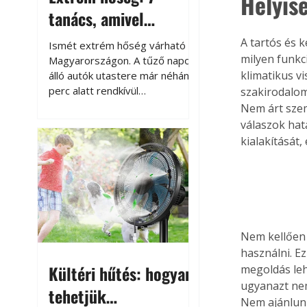
Helyis
tanács, amivel
megóvhatjuk
A tartós és 
Ismét extrém hőség várható
autónkat a nyári
milyen funkci
Magyarországon. A tűző napon
klimatikus vi
álló autók utastere már néhány
károktól
perc alatt rendkívül
szakirodalom
felmelegszik, és rövid időn belül
Nem árt szem
akár a 60-70 °C-ot is
válaszok hat
megközelítheti. Ez nemcsak a
kialakítását,
beszállást teszi kellemetlenné,
hanem az autó állapotára és a
benne hagyott tárgyakra is
káros hatással lehet. Néhány
egyszerű óvintézkedéssel
azonban jelentősen
Nem kellően 
csökkenthetjük a hőség káros
használni. E
hatásait.
Kültéri hűtés: hogyan
megoldás leh
ugyanazt nem 
tehetjük
Nem ajánlunk