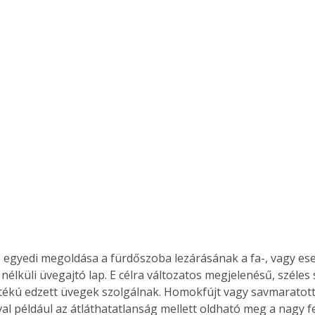
Együtt jobban megéri!
Bővebb információ itt!
k az
Együtt jobban megéri! A
mester
könyvek tetszőleges
er Old
párosítással kedvezményes
áron, 0 Ft postaköltséggel
ptapir új,
megrendelhetők!
és egyedi
tt
lvasására
elefonon
nyelmesen
ben vagy
s egyedi megoldása a fürdőszoba lezárásának a fa-, vagy ese
t is
 nélküli üvegajtó lap. E célra változatos megjelenésű, széles 
. Bárhol,
ztékú edzett üvegek szolgálnak. Homokfújt vagy savmaratott 
ön élve
al például az átláthatatlanság mellett oldható meg a nagy f
ashatók az