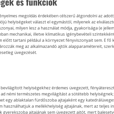
égek és funkciók
kényelmes megoldás érdekében célszerű átgondolni az adott 
ójú helyiségeket választ el egymástól, milyenek az elválaszt
szonyai, milyen lesz a használat módja, gyakorisága (e jelle
ban mechanikai, illetve klimatikus igénybevételi szintekként
 előtt tartani például a környezet fényviszonyait sem. E fő 
ározzák meg az alkalmazandó ajtók alapparamétereit, szerkez
 esetleg üvegezését.
bevilágított helyiségekhez érdemes üvegezett, fényátereszt
z ad némi természetes megvilágítást a sötétebb helyiségnek; 
et egy ablaktalan fürdőszoba ajtajaként egy katedrálüveges 
használhatjuk a mellékhelyiség ajtajának, mert az teljes int
 gyerekszoba ajtajának sem üvegezett ajtót, mert balesetves