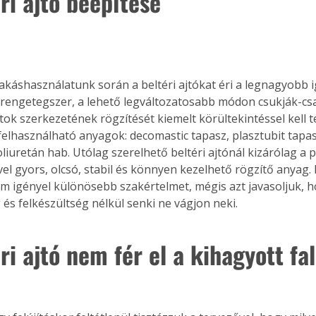
ri ajtó beépítése
akáshasználatunk során a beltéri ajtókat éri a legnagyobb i
rengetegszer, a lehető legváltozatosabb módon csukják-csap
ótok szerkezetének rögzítését kiemelt körültekintéssel kell t
felhasználható anyagok: decomastic tapasz, plasztubit tapasz
liuretán hab. Utólag szerelhető beltéri ajtónál kizárólag a 
ivel gyors, olcsó, stabil és könnyen kezelhető rögzítő anyag. E
m igényel különösebb szakértelmet, mégis azt javasoljuk, h
és felkészültség nélkül senki ne vágjon neki.
ri ajtó nem fér el a kihagyott fa
ertben,
Gyógyító növények: a
sban
természet kincsei az