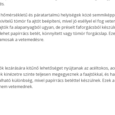
és.
. A
megoldás,
 hőmérsékletű és páratartalmú helyiségek közé semmiképpe
vitelű tömör fa ajtót beépíteni, mivel jó eséllyel el fog vete
tók fa alapanyagból ugyan, de préselt faforgácsból készüln
lehet papírrács betét, könnyített vagy tömör forgácslap. Eze
lamosak a vetemedésre.
lók lezárására kitűnő lehetőséget nyújtanak az acéltokos, acé
ek kinézetre szinte teljesen megegyeznek a faajtókkal, és h
lható különbség, mivel papírrács betéttel készülnek. Ezek a
 nem vetemednek.