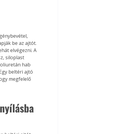
génybevétel, 
ják be az ajtót. 
ehát elvégezni. A 
, siloplast 
poliuretán hab 
gy beltéri ajtó 
ogy megfelelő 
lnyílásba