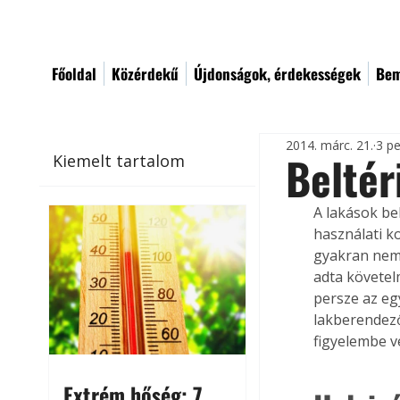
Főoldal
Közérdekű
Újdonságok, érdekességek
Bem
2014. márc. 21.
3 pe
Beltér
Kiemelt tartalom
A lakások be
használati k
gyakran nem 
adta követel
persze az egy
lakberendező
figyelembe v
Extrém hőség: 7