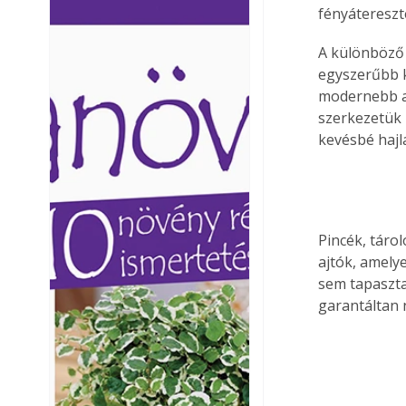
fényátereszt
Ezermester lapszámai. A
Ezermester lapszámai
Laptapir kényelmes megoldás,
Laptapir kényelmes 
A különböző
mert: – t
mert: – t
egyszerűbb ki
modernebb aj
szerkezetük 
kevésbé haj
Pincék, táro
ajtók, amely
sem tapaszta
garantáltan