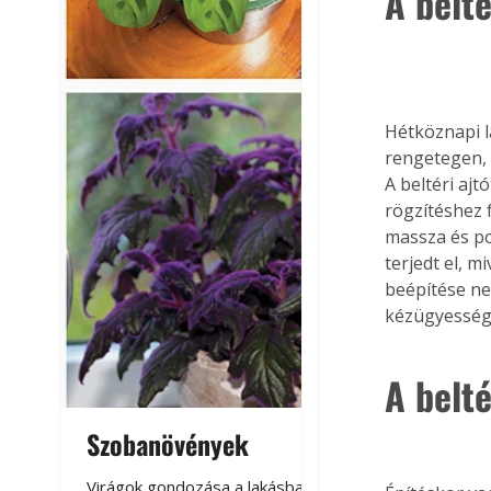
A belté
Hétköznapi l
rengetegen, 
A beltéri ajt
rögzítéshez 
massza és po
terjedt el, m
beépítése ne
kézügyesség 
A belté
Szobanövények
Virágoskert: k
teraszon, laká
Virágok gondozása a lakásban,