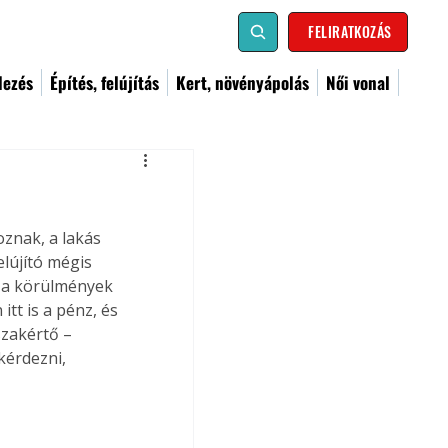
FELIRATKOZÁS
dezés
Építés, felújítás
Kert, növényápolás
Női vonal
oznak, a lakás 
lújító mégis 
e a körülmények 
tt is a pénz, és 
szakértő – 
érdezni, 