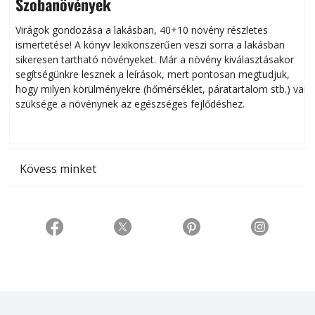
Szobanövények
Virágok gondozása a lakásban, 40+10 növény részletes
ismertetése! A könyv lexikonszerűen veszi sorra a lakásban
s
sikeresen tart­ha­tó növényeket. Már a növény kiválasztásakor
h
segítségünkre lesznek a leírások, mert pontosan megtudjuk,
k
hogy milyen körülményekre (hőmérséklet, páratartalom stb.) van
szüksége a növénynek az egészséges fejlődéshez.
t
Kövess minket