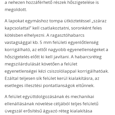
a nehezen hozzáférhető részek hőszigetelése is 
megoldott.
A lapokat egymáshoz tompa ütköztetéssel „száraz 
kapcsolattal” kell csatlakoztatni, soronként feles 
kötésben elhelyezni. A ragasztóhabarcs 
vastagsággal kb. 5 mm felületi egyenlőtlenség 
korrigálható, az ettől nagyobb egyenetlenségeket a 
hőszigetelés előtt ki kell javítani. A habarcsréteg 
megszilárdulását követően a felület 
egyenetlenségei kézi csiszolólappal korrigálhatóak. 
Ezáltal teljesen sík felület kerül kialakításra, az 
esetleges illesztési pontatlanságok eltűnnek.
A felület együttdolgozásának és mechanikai 
ellenállásának növelése céljából teljes felületű 
üvegszál erősítésű ágyazó réteg kialakítása 