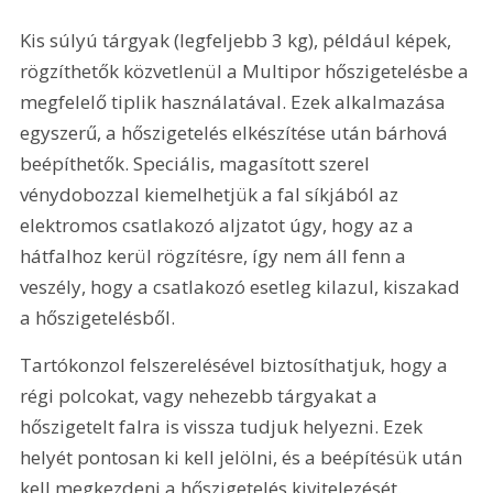
Kis súlyú tárgyak (legfeljebb 3 kg), például képek, 
rögzíthetők közvetlenül a Multipor hőszigetelésbe a 
megfelelő tiplik használatával. Ezek alkalmazása 
egyszerű, a hőszigetelés elkészítése után bárhová 
beépíthetők. Speciális, magasított szerel 
vénydobozzal kiemelhetjük a fal síkjából az 
elektromos csatlakozó aljzatot úgy, hogy az a 
hátfalhoz kerül rögzítésre, így nem áll fenn a 
veszély, hogy a csatlakozó esetleg kilazul, kiszakad 
a hőszigetelésből. 
Tartókonzol felszerelésével biztosíthatjuk, hogy a 
régi polcokat, vagy nehezebb tárgyakat a 
hőszigetelt falra is vissza tudjuk helyezni. Ezek 
helyét pontosan ki kell jelölni, és a beépítésük után 
kell megkezdeni a hőszigetelés kivitelezését.