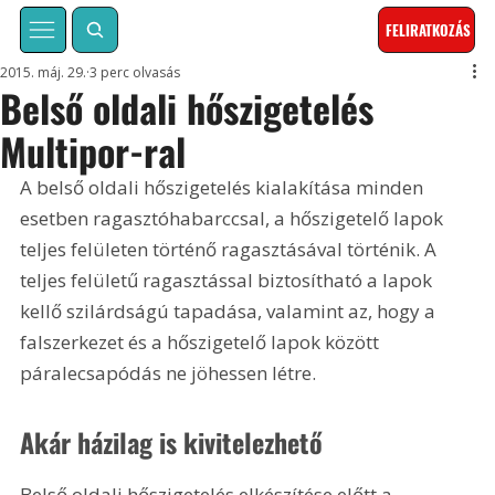
FELIRATKOZÁS
2015. máj. 29.
3 perc olvasás
Belső oldali hőszigetelés
Multipor-ral
A belső oldali hőszigetelés kialakítása minden 
esetben ragasztóhabarccsal, a hőszigetelő lapok 
teljes felületen történő ragasztásával történik. A 
teljes felületű ragasztással biztosítható a lapok 
kellő szilárdságú tapadása, valamint az, hogy a 
falszerkezet és a hőszigetelő lapok között 
páralecsapódás ne jöhessen létre.
Akár házilag is kivitelezhető
Belső oldali hőszigetelés elkészítése előtt a 