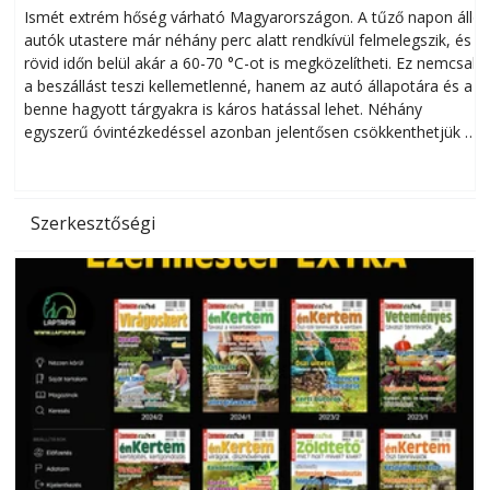
megóvhatjuk autónkat a nyári károktól
Ismét extrém hőség várható Magyarországon. A tűző napon álló
autók utastere már néhány perc alatt rendkívül felmelegszik, és
rövid időn belül akár a 60-70 °C-ot is megközelítheti. Ez nemcsak
n
a beszállást teszi kellemetlenné, hanem az autó állapotára és a
benne hagyott tárgyakra is káros hatással lehet. Néhány
egyszerű óvintézkedéssel azonban jelentősen csökkenthetjük a
hőség káros hatásait.
l
Szerkesztőségi