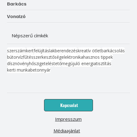
Barkács
Vonalzó
Népszerű címkék
szerszám
kert
felújítás
lakberendezés
kreatív ötlet
barkácsolás
bútor
víz
fűtés
szerkesztőség
elektronika
hasznos tippek
dísznövény
hőszigetelés
tető
megújuló energia
tisztítás
kerti munka
beton
nyár
Kapcsolat
Impresszum
Médiaajánlat