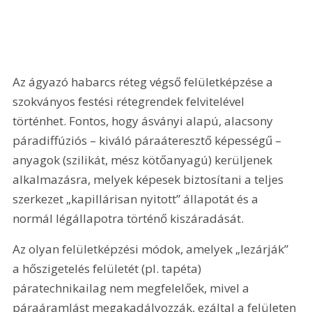
Az ágyazó habarcs réteg végső felületképzése a 
szokványos festési rétegrendek felvitelével 
történhet. Fontos, hogy ásványi alapú, alacsony 
páradiffúziós – kiváló páraáteresztő képességű – 
anyagok (szilikát, mész kötőanyagú) kerüljenek 
alkalmazásra, melyek képesek biztosítani a teljes 
szerkezet „kapillárisan nyitott” állapotát és a 
normál légállapotra történő kiszáradását. 
Az olyan felületképzési módok, amelyek „lezárják” 
a hőszigetelés felületét (pl. tapéta) 
páratechnikailag nem megfelelőek, mivel a 
páraáramlást megakadályozzák, ezáltal a felületen 