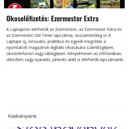
Okoselőfizetés: Ezermester Extra
A Laptapiron elérhetők az Ezermester, az Ezermester Extra és
az Ezermester Old Timer lapszámai, visszamenőleg is! A
Laptapir új, innovatív, praktikus és egyedi megoldás a
L
nyomtatott magazinok digitális olvasására számítógépen,
okostelefonon vagy táblagépen. Kényelmesen az otthonában,
útközben vagy nyaralás, pihenés alatt is elérhetők lapszámaink.
ú
Bárhol, bármikor, akár külföldön élve vagy dolgozva is
B
olvashatók az Ezermester lapszámai. A Laptapir kényelmes
megoldás, mert: – t
Kiadványaink