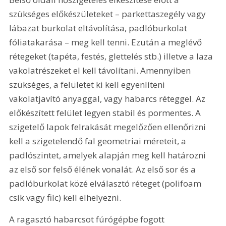
szükséges előkészületeket – parkettaszegély vagy 
lábazat burkolat eltávolítása, padlóburkolat 
fóliatakarása – meg kell tenni. Ezután a meglévő 
rétegeket (tapéta, festés, glettelés stb.) illetve a laza 
vakolatrészeket el kell távolítani. Amennyiben 
szükséges, a felületet ki kell egyenlíteni 
vakolatjavító anyaggal, vagy habarcs réteggel. Az 
előkészített felület legyen stabil és pormentes. A 
szigetelő lapok felrakását megelőzően ellenőrizni 
kell a szigetelendő fal geometriai méreteit, a 
padlószintet, amelyek alapján meg kell határozni 
az első sor felső élének vonalát. Az első sor és a 
padlóburkolat közé elválasztó réteget (polifoam 
csík vagy filc) kell elhelyezni.
A ragasztó habarcsot fúrógépbe fogott 