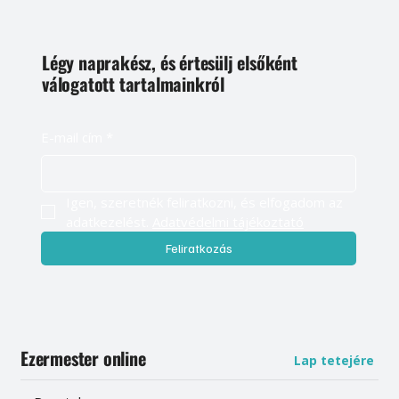
Légy naprakész, és értesülj elsőként
válogatott tartalmainkról
E-mail cím
*
Igen, szeretnék feliratkozni, és elfogadom az 
adatkezelést. 
Adatvédelmi tájékoztató
Feliratkozás
Ezermester online
Lap tetejére