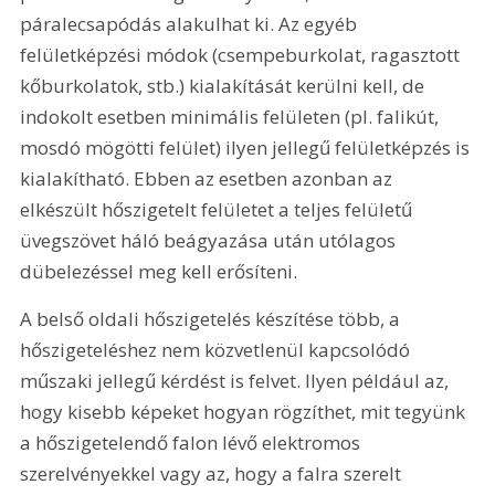
páralecsapódás alakulhat ki. Az egyéb 
felületképzési módok (csempeburkolat, ragasztott 
kőburkolatok, stb.) kialakítását kerülni kell, de 
indokolt esetben minimális felületen (pl. falikút, 
mosdó mögötti felület) ilyen jellegű felületképzés is 
kialakítható. Ebben az esetben azonban az 
elkészült hőszigetelt felületet a teljes felületű 
üvegszövet háló beágyazása után utólagos 
dübelezéssel meg kell erősíteni. 
A belső oldali hőszigetelés készítése több, a 
hőszigeteléshez nem közvetlenül kapcsolódó 
műszaki jellegű kérdést is felvet. Ilyen például az, 
hogy kisebb képeket hogyan rögzíthet, mit tegyünk 
a hőszigetelendő falon lévő elektromos 
szerelvényekkel vagy az, hogy a falra szerelt 