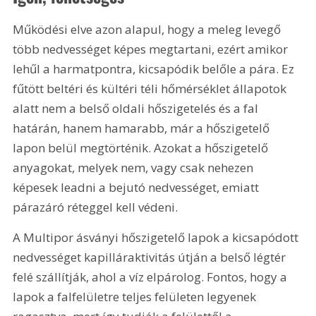
Működési elve azon alapul, hogy a meleg levegő 
több nedvességet képes megtartani, ezért amikor 
lehűl a harmatpontra, kicsapódik belőle a pára. Ez 
fűtött beltéri és kültéri téli hőmérséklet állapotok 
alatt nem a belső oldali hőszigetelés és a fal 
határán, hanem hamarabb, már a hőszigetelő 
lapon belül megtörténik. Azokat a hőszigetelő 
anyagokat, melyek nem, vagy csak nehezen 
képesek leadni a bejutó nedvességet, emiatt 
párazáró réteggel kell védeni.
A Multipor ásványi hőszigetelő lapok a kicsapódott 
nedvességet kapilláraktivitás útján a belső légtér 
felé szállítják, ahol a víz elpárolog. Fontos, hogy a 
lapok a falfelületre teljes felületen legyenek 