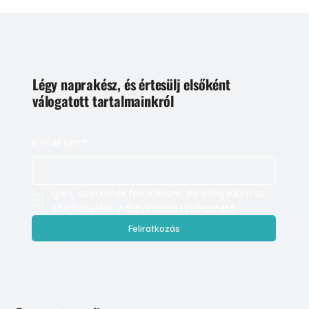
Légy naprakész, és értesülj elsőként
válogatott tartalmainkról
E-mail cím
*
Igen, szeretnék feliratkozni, és elfogadom az 
adatkezelést. 
Adatvédelmi tájékoztató
Feliratkozás