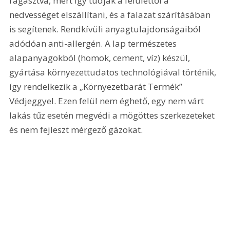
ragasztva, mert így tudják a felülettől a 
nedvességet elszállítani, és a falazat szárításában 
is segítenek. Rendkívüli anyagtulajdonságaiból 
adódóan anti-allergén. A lap természetes 
alapanyagokból (homok, cement, víz) készül, 
gyártása környezettudatos technológiával történik, 
így rendelkezik a „Környezetbarát Termék” 
Védjeggyel. Ezen felül nem éghető, egy nem várt 
lakás tűz esetén megvédi a mögöttes szerkezeteket 
és nem fejleszt mérgező gázokat.