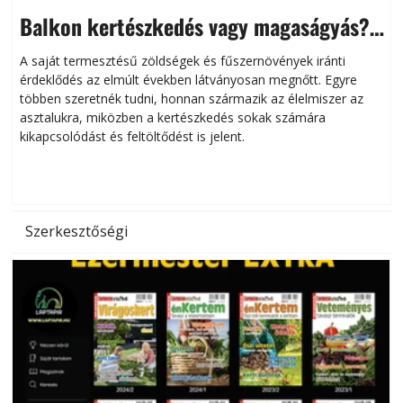
Balkon kertészkedés vagy magaságyás?
Helytakarékos kertészkedés
A saját termesztésű zöldségek és fűszernövények iránti
érdeklődés az elmúlt években látványosan megnőtt. Egyre
többen szeretnék tudni, honnan származik az élelmiszer az
l
asztalukra, miközben a kertészkedés sokak számára
kikapcsolódást és feltöltődést is jelent.
é
d
Szerkesztőségi