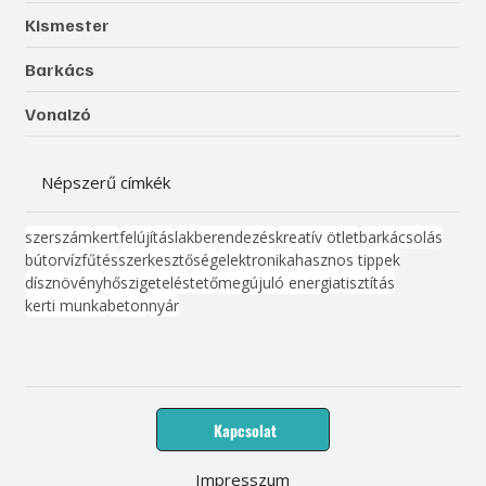
Kismester
Barkács
Vonalzó
Népszerű címkék
szerszám
kert
felújítás
lakberendezés
kreatív ötlet
barkácsolás
bútor
víz
fűtés
szerkesztőség
elektronika
hasznos tippek
dísznövény
hőszigetelés
tető
megújuló energia
tisztítás
kerti munka
beton
nyár
Kapcsolat
Impresszum