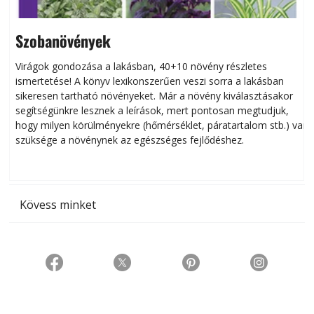
Szobanövények
Virágok gondozása a lakásban, 40+10 növény részletes
ismertetése! A könyv lexikonszerűen veszi sorra a lakásban
s
sikeresen tart­ha­tó növényeket. Már a növény kiválasztásakor
h
segítségünkre lesznek a leírások, mert pontosan megtudjuk,
k
hogy milyen körülményekre (hőmérséklet, páratartalom stb.) van
szüksége a növénynek az egészséges fejlődéshez.
t
Kövess minket