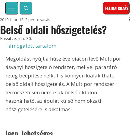
FELIRATKOZÁS
2019. febr. 13.
2 perc olvasás
Belső oldali hőszigetelés?
Frissítve:
jún. 30.
Támogatott tartalom
Megoldást nyújt a húsz éve piacon lévő Multipor 
ásványi hőszigetelő rendszer, mellyel párazáró 
réteg beépítése nélkül is könnyen kialakítható 
belső oldali hőszigetelés. A Multipor rendszer 
természetesen nem csak belső oldalon 
használható, az épület külső homlokzati 
hőszigetelésére is alkalmas.
Igen, lehetséges