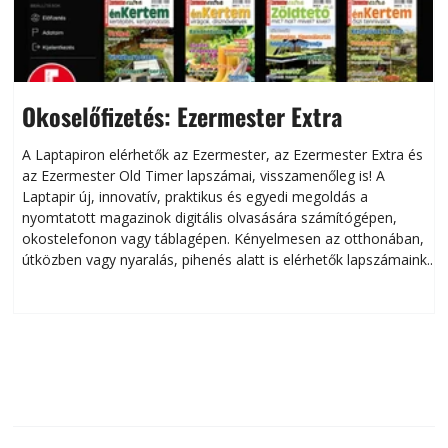
Okoselőfizetés: Ezermester Extra
A Laptapiron elérhetők az Ezermester, az Ezermester Extra és
az Ezermester Old Timer lapszámai, visszamenőleg is! A
Laptapir új, innovatív, praktikus és egyedi megoldás a
L
nyomtatott magazinok digitális olvasására számítógépen,
okostelefonon vagy táblagépen. Kényelmesen az otthonában,
útközben vagy nyaralás, pihenés alatt is elérhetők lapszámaink.
ú
Bárhol, bármikor, akár külföldön élve vagy dolgozva is
B
olvashatók az Ezermester lapszámai. A Laptapir kényelmes
megoldás, mert: – t