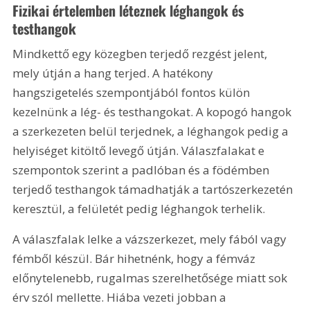
Fizikai értelemben léteznek léghangok és 
testhangok
Mindkettő egy közegben terjedő rezgést jelent, 
mely útján a hang terjed. A hatékony 
hangszigetelés szempontjából fontos külön 
kezelnünk a lég- és testhangokat. A kopogó hangok 
a szerkezeten belül terjednek, a léghangok pedig a 
helyiséget kitöltő levegő útján. Válaszfalakat e 
szempontok szerint a padlóban és a födémben 
terjedő testhangok támadhatják a tartószerkezetén 
keresztül, a felületét pedig léghangok terhelik.
A válaszfalak lelke a vázszerkezet, mely fából vagy 
fémből készül. Bár hihetnénk, hogy a fémváz 
előnytelenebb, rugalmas szerelhetősége miatt sok 
érv szól mellette. Hiába vezeti jobban a 