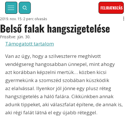
FELIRATKOZÁS
2019. nov. 15.
2 perc olvasás
Belső falak hangszigetelése
Frissítve:
jún. 30.
Támogatott tartalom
Van az úgy, hogy a szilveszterre meghívott 
vendégsereg hangosabban ünnepel, mint ahogy 
azt korábban képzelni mertük… közben kicsi 
gyermekünk a szomszéd szobában küszködik 
az elalvással. Ilyenkor jól jönne egy plusz réteg 
hangszigetelés a háló falára. Cikkünkben annak 
adunk tippeket, aki válaszfalat építene, de annak is, 
aki régi falát látná el egy újabb réteggel.