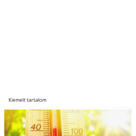
Tiszta homlokzat éveken át
Kiemelt tartalom