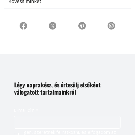
Kövess minket
Légy naprakész, és értesülj elsőként
válogatott tartalmainkról
E-mail cím
*
Igen, szeretnék feliratkozni, és elfogadom az 