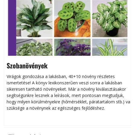
Szobanövények
Virágok gondozása a lakásban, 40+10 növény részletes
ismertetése! A könyv lexikonszerűen veszi sorra a lakásban
s
sikeresen tart­ha­tó növényeket. Már a növény kiválasztásakor
h
segítségünkre lesznek a leírások, mert pontosan megtudjuk,
k
hogy milyen körülményekre (hőmérséklet, páratartalom stb.) van
szüksége a növénynek az egészséges fejlődéshez.
t