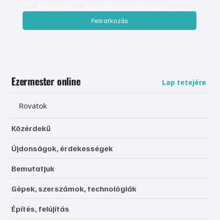
adatkezelést. 
Adatvédelmi tájékoztató
Feliratkozás
Ezermester online
Lap tetejére
Rovatok
Közérdekű
Újdonságok, érdekességek
Bemutatjuk
Gépek, szerszámok, technológiák
Építés, felújítás