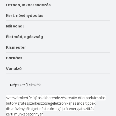
Otthon, lakberendezés
Kert, növényápolás
Női vonal
Életmód, egészség
Kismester
Barkács
Vonalzó
Népszerű címkék
szerszám
kert
felújítás
lakberendezés
kreatív ötlet
barkácsolás
bútor
víz
fűtés
szerkesztőség
elektronika
hasznos tippek
dísznövény
hőszigetelés
tető
megújuló energia
tisztítás
kerti munka
beton
nyár