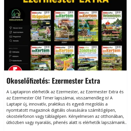
Okoselőfizetés: Ezermester Extra
A Laptapiron elérhetők az Ezermester, az Ezermester Extra és
az Ezermester Old Timer lapszámai, visszamenőleg is! A
Laptapir új, innovatív, praktikus és egyedi megoldás a
L
nyomtatott magazinok digitális olvasására számítógépen,
okostelefonon vagy táblagépen. Kényelmesen az otthonában,
útközben vagy nyaralás, pihenés alatt is elérhetők lapszámaink.
ú
Bárhol, bármikor, akár külföldön élve vagy dolgozva is
B