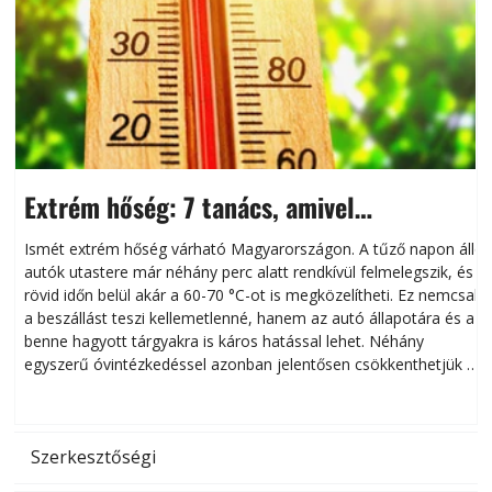
Extrém hőség: 7 tanács, amivel
megóvhatjuk autónkat a nyári károktól
Ismét extrém hőség várható Magyarországon. A tűző napon álló
autók utastere már néhány perc alatt rendkívül felmelegszik, és
rövid időn belül akár a 60-70 °C-ot is megközelítheti. Ez nemcsak
n
a beszállást teszi kellemetlenné, hanem az autó állapotára és a
benne hagyott tárgyakra is káros hatással lehet. Néhány
egyszerű óvintézkedéssel azonban jelentősen csökkenthetjük a
hőség káros hatásait.
l
Szerkesztőségi