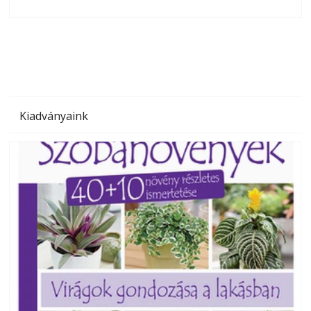
olvashatók az Ezermester lapszámai. A Laptapir kényelmes
megoldás, mert: – t
Kiadványaink