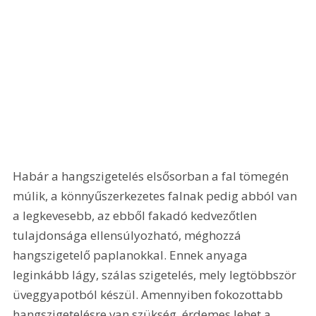
Habár a hangszigetelés elsősorban a fal tömegén 
múlik, a könnyűszerkezetes falnak pedig abból van 
a legkevesebb, az ebből fakadó kedvezőtlen 
tulajdonsága ellensúlyozható, méghozzá 
hangszigetelő paplanokkal. Ennek anyaga 
leginkább lágy, szálas szigetelés, mely legtöbbször 
üveggyapotból készül. Amennyiben fokozottabb 
hangszigetelésre van szükség, érdemes lehet a 