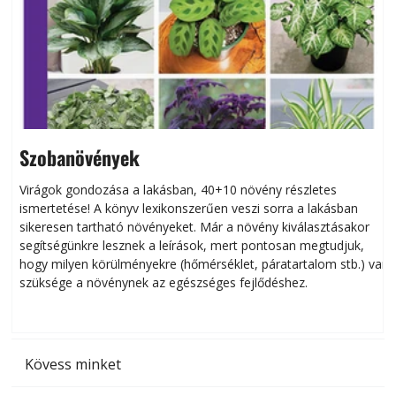
Szobanövények
Virágok gondozása a lakásban, 40+10 növény részletes
ismertetése! A könyv lexikonszerűen veszi sorra a lakásban
s
sikeresen tart­ha­tó növényeket. Már a növény kiválasztásakor
h
segítségünkre lesznek a leírások, mert pontosan megtudjuk,
k
hogy milyen körülményekre (hőmérséklet, páratartalom stb.) van
szüksége a növénynek az egészséges fejlődéshez.
t
Kövess minket