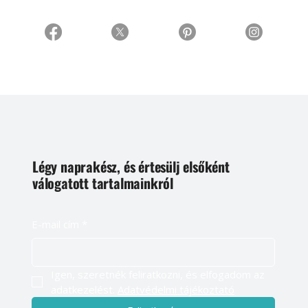
Légy naprakész, és értesülj elsőként
válogatott tartalmainkról
E-mail cím
*
Igen, szeretnék feliratkozni, és elfogadom az 
adatkezelést. 
Adatvédelmi tájékoztató