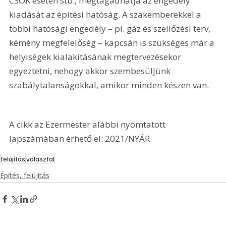
CSOK esetén stb., megtagadhatja az engedély 
kiadását az építési hatóság. A szakemberekkel a 
többi hatósági engedély – pl. gáz és szellőzési terv, 
kémény megfelelőség – kapcsán is szükséges már a 
helyiségek kialakításának megtervezésekor 
egyeztetni, nehogy akkor szembesüljünk 
szabálytalanságokkal, amikor minden készen van.
A cikk az Ezermester alábbi nyomtatott 
lapszámában érhető el: 2021/NYÁR.
felújítás
válaszfal
Építés, felújítás