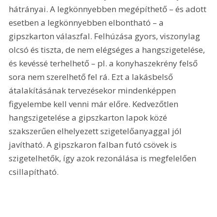
hátrányai. A legkönnyebben megépíthető – és adott 
esetben a legkönnyebben elbontható – a 
gipszkarton válaszfal. Felhúzása gyors, viszonylag 
olcsó és tiszta, de nem elégséges a hangszigetelése, 
és kevéssé terhelhető – pl. a konyhaszekrény felső 
sora nem szerelhető fel rá. Ezt a lakásbelső 
átalakításának tervezésekor mindenképpen 
figyelembe kell venni már előre. Kedvezőtlen 
hangszigetelése a gipszkarton lapok közé 
szakszerűen elhelyezett szigetelőanyaggal jól 
javítható. A gipszkaron falban futó csövek is 
szigetelhetők, így azok rezonálása is megfelelően 
csillapítható.