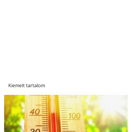
Betonjárda készítése lépésről lépésre – így
készül tartós betonburkolat
Kiemelt tartalom