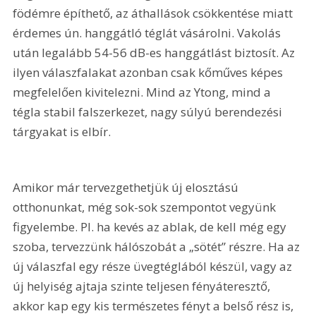
födémre építhető, az áthallások csökkentése miatt 
érdemes ún. hanggátló téglát vásárolni. Vakolás 
után legalább 54-56 dB-es hanggátlást biztosít. Az 
ilyen válaszfalakat azonban csak kőműves képes 
megfelelően kivitelezni. Mind az Ytong, mind a 
tégla stabil falszerkezet, nagy súlyú berendezési 
tárgyakat is elbír.
Amikor már tervezgethetjük új elosztású 
otthonunkat, még sok-sok szempontot vegyünk 
figyelembe. Pl. ha kevés az ablak, de kell még egy 
szoba, tervezzünk hálószobát a „sötét” részre. Ha az 
új válaszfal egy része üvegtéglából készül, vagy az 
új helyiség ajtaja szinte teljesen fényáteresztő, 
akkor kap egy kis természetes fényt a belső rész is, 