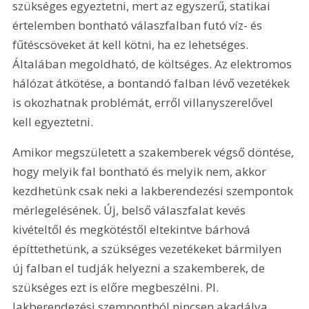
szükséges egyeztetni, mert az egyszerű, statikai 
értelemben bontható válaszfalban futó víz- és 
fűtéscsöveket át kell kötni, ha ez lehetséges. 
Általában megoldható, de költséges. Az elektromos 
hálózat átkötése, a bontandó falban lévő vezetékek 
is okozhatnak problémát, erről villanyszerelővel 
kell egyeztetni.
Amikor megszületett a szakemberek végső döntése, 
hogy melyik fal bontható és melyik nem, akkor 
kezdhetünk csak neki a lakberendezési szempontok 
mérlegelésének. Új, belső válaszfalat kevés 
kivételtől és megkötéstől eltekintve bárhová 
építtethetünk, a szükséges vezetékeket bármilyen 
új falban el tudják helyezni a szakemberek, de 
szükséges ezt is előre megbeszélni. Pl. 
lakberendezési szempontból nincsen akadálya 