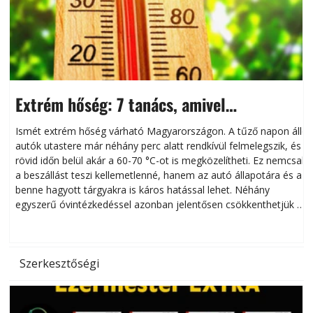
Extrém hőség: 7 tanács, amivel
megóvhatjuk autónkat a nyári károktól
Ismét extrém hőség várható Magyarországon. A tűző napon álló
autók utastere már néhány perc alatt rendkívül felmelegszik, és
rövid időn belül akár a 60-70 °C-ot is megközelítheti. Ez nemcsak
n
a beszállást teszi kellemetlenné, hanem az autó állapotára és a
benne hagyott tárgyakra is káros hatással lehet. Néhány
egyszerű óvintézkedéssel azonban jelentősen csökkenthetjük a
hőség káros hatásait.
l
Szerkesztőségi