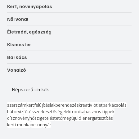
Kert, növényápolás
Női vonal
Életmód, egészség
Kismester
Barkács
Vonalzó
Népszerű címkék
szerszám
kert
felújítás
lakberendezés
kreatív ötlet
barkácsolás
bútor
víz
fűtés
szerkesztőség
elektronika
hasznos tippek
dísznövény
hőszigetelés
tető
megújuló energia
tisztítás
kerti munka
beton
nyár