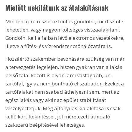
Mielőtt nekilátunk az átalakításnak
Minden apró részletre fontos gondolni, mert szinte 
lehetetlen, vagy nagyon költséges visszaalakítani. 
Gondolni kell a falban lévő elektromos vezetékekre, 
illetve a fűtés- és vízrendszer csőhálózatára is.
Hozzáértő szakember bevonására szükség van már 
a tervezgetés legelején, hiszen gyakran van a lakás 
belső falai között is olyan, ami vastagabb, ún. 
tartófal, így az nem bontható el szabadon. Ezeket a 
tartófalakat nem szabad áthelyezni sem, mert az 
egész lakás vagy akár az épület stabilitását 
veszélyeztetjük. Még ajtónyílás kialakítása is csak 
kellő körültekintéssel, jól méretezett áthidaló 
szakszerű beépítésével lehetséges.