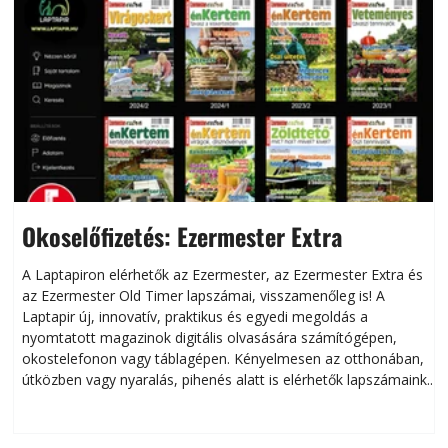
Okoselőfizetés: Ezermester Extra
A Laptapiron elérhetők az Ezermester, az Ezermester Extra és
az Ezermester Old Timer lapszámai, visszamenőleg is! A
Laptapir új, innovatív, praktikus és egyedi megoldás a
L
nyomtatott magazinok digitális olvasására számítógépen,
okostelefonon vagy táblagépen. Kényelmesen az otthonában,
útközben vagy nyaralás, pihenés alatt is elérhetők lapszámaink.
ú
Bárhol, bármikor, akár külföldön élve vagy dolgozva is
B
olvashatók az Ezermester lapszámai. A Laptapir kényelmes
megoldás, mert: – t