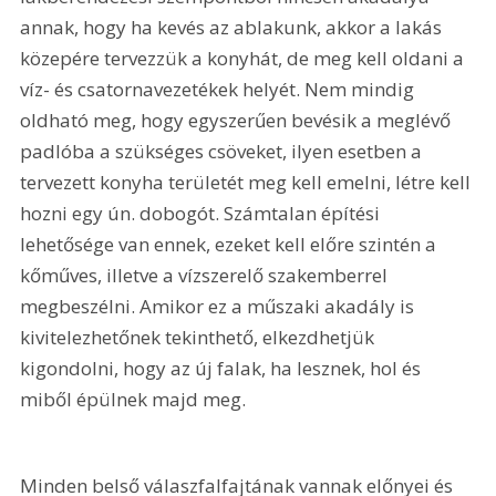
annak, hogy ha kevés az ablakunk, akkor a lakás 
közepére tervezzük a konyhát, de meg kell oldani a 
víz- és csatornavezetékek helyét. Nem mindig 
oldható meg, hogy egyszerűen bevésik a meglévő 
padlóba a szükséges csöveket, ilyen esetben a 
tervezett konyha területét meg kell emelni, létre kell 
hozni egy ún. dobogót. Számtalan építési 
lehetősége van ennek, ezeket kell előre szintén a 
kőműves, illetve a vízszerelő szakemberrel 
megbeszélni. Amikor ez a műszaki akadály is 
kivitelezhetőnek tekinthető, elkezdhetjük 
kigondolni, hogy az új falak, ha lesznek, hol és 
miből épülnek majd meg.
Minden belső válaszfalfajtának vannak előnyei és 