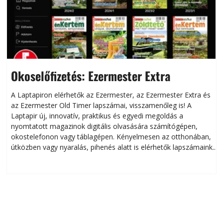
Okoselőfizetés: Ezermester Extra
A Laptapiron elérhetők az Ezermester, az Ezermester Extra és
az Ezermester Old Timer lapszámai, visszamenőleg is! A
Laptapir új, innovatív, praktikus és egyedi megoldás a
L
nyomtatott magazinok digitális olvasására számítógépen,
okostelefonon vagy táblagépen. Kényelmesen az otthonában,
útközben vagy nyaralás, pihenés alatt is elérhetők lapszámaink.
ú
Bárhol, bármikor, akár külföldön élve vagy dolgozva is
B
olvashatók az Ezermester lapszámai. A Laptapir kényelmes
megoldás, mert: – t