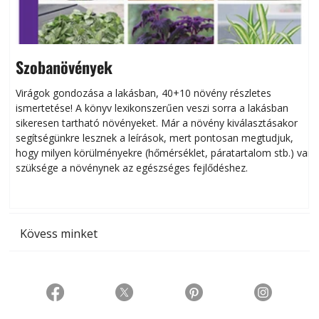
Szobanövények
Virágok gondozása a lakásban, 40+10 növény részletes
ismertetése! A könyv lexikonszerűen veszi sorra a lakásban
s
sikeresen tart­ha­tó növényeket. Már a növény kiválasztásakor
h
segítségünkre lesznek a leírások, mert pontosan megtudjuk,
k
hogy milyen körülményekre (hőmérséklet, páratartalom stb.) van
szüksége a növénynek az egészséges fejlődéshez.
t
Kövess minket