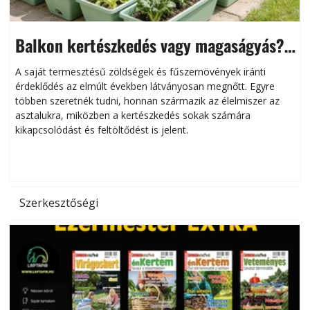
Balkon kertészkedés vagy magaságyás?
Helytakarékos kertészkedés
A saját termesztésű zöldségek és fűszernövények iránti
érdeklődés az elmúlt években látványosan megnőtt. Egyre
többen szeretnék tudni, honnan származik az élelmiszer az
l
asztalukra, miközben a kertészkedés sokak számára
kikapcsolódást és feltöltődést is jelent.
é
d
Szerkesztőségi