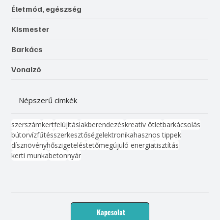
Életmód, egészség
Kismester
Barkács
Vonalzó
Népszerű címkék
szerszám
kert
felújítás
lakberendezés
kreatív ötlet
barkácsolás
bútor
víz
fűtés
szerkesztőség
elektronika
hasznos tippek
dísznövény
hőszigetelés
tető
megújuló energia
tisztítás
kerti munka
beton
nyár
Kapcsolat