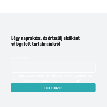
Légy naprakész, és értesülj elsőként
válogatott tartalmainkról
E-mail cím
*
Igen, szeretnék feliratkozni, és elfogadom az 
adatkezelést. 
Adatvédelmi tájékoztató
Feliratkozás