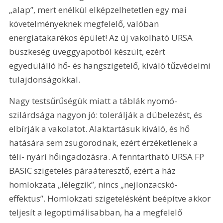
„alap”, mert enélkül elképzelhetetlen egy mai 
követelményeknek megfelelő, valóban 
energiatakarékos épület! Az új vakolható URSA 
büszkeség üveggyapotból készült, ezért 
egyedülálló hő- és hangszigetelő, kiváló tűzvédelmi 
tulajdonságokkal.
Nagy testsűrűségük miatt a táblák nyomó­
szilárdsága nagyon jó: tolerálják a dübelezést, és 
elbírják a vakolatot. Alaktartásuk kiváló, és hő 
hatására sem zsugorodnak, ezért érzéketlenek a 
téli- nyári hőingadozásra. A fenntartható URSA FP 
BASIC szigetelés páraáteresztő, ezért a ház 
homlokzata „lélegzik”, nincs „nejlonzacskó-
effektus”. Homlokzati szigetelésként beépítve akkor 
teljesít a legoptimálisabban, ha a megfelelő 