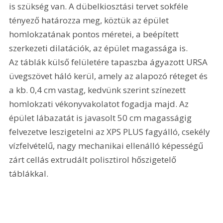
is szükség van. A dübelkiosztási tervet sokféle 
tényező határozza meg, köztük az épület 
homlokzatának pontos méretei, a beépített 
szerkezeti dilatációk, az épület magassága is. 
Az táblák külső felületére tapaszba ágyazott URSA 
üvegszövet háló kerül, amely az alapozó réteget és 
a kb. 0,4 cm vastag, kedvünk szerint színezett 
homlokzati vékonyvakolatot fogadja majd. Az 
épület lábazatát is javasolt 50 cm magasságig 
felvezetve leszigetelni az XPS PLUS fagyálló, csekély 
vízfelvételű, nagy mechanikai ellenálló képességű 
zárt cellás extrudált polisztirol hőszigetelő 
táblákkal.