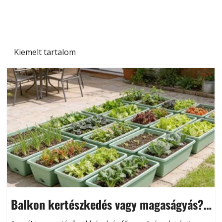
Kiemelt tartalom
Balkon kertészkedés vagy magaságyás?
Helytakarékos kertészkedés