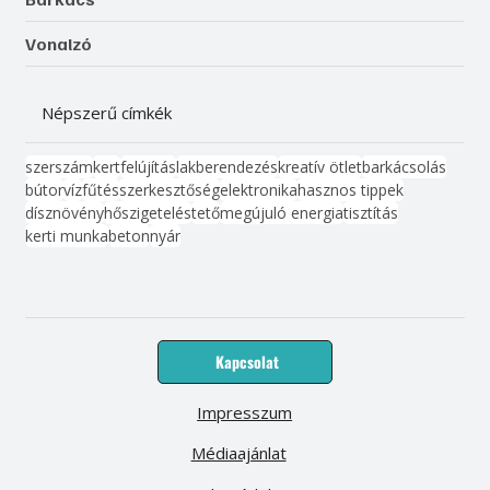
Vonalzó
Népszerű címkék
szerszám
kert
felújítás
lakberendezés
kreatív ötlet
barkácsolás
bútor
víz
fűtés
szerkesztőség
elektronika
hasznos tippek
dísznövény
hőszigetelés
tető
megújuló energia
tisztítás
kerti munka
beton
nyár
Kapcsolat
Impresszum
Médiaajánlat