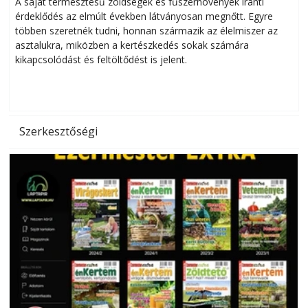
A saját termesztésű zöldségek és fűszernövények iránti
érdeklődés az elmúlt években látványosan megnőtt. Egyre
többen szeretnék tudni, honnan származik az élelmiszer az
l
asztalukra, miközben a kertészkedés sokak számára
kikapcsolódást és feltöltődést is jelent.
é
d
Szerkesztőségi