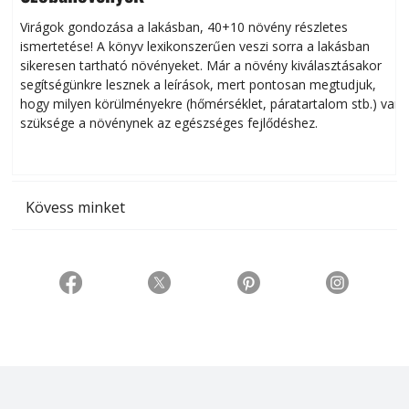
Virágok gondozása a lakásban, 40+10 növény részletes
ismertetése! A könyv lexikonszerűen veszi sorra a lakásban
s
sikeresen tart­ha­tó növényeket. Már a növény kiválasztásakor
h
segítségünkre lesznek a leírások, mert pontosan megtudjuk,
k
hogy milyen körülményekre (hőmérséklet, páratartalom stb.) van
szüksége a növénynek az egészséges fejlődéshez.
t
Kövess minket