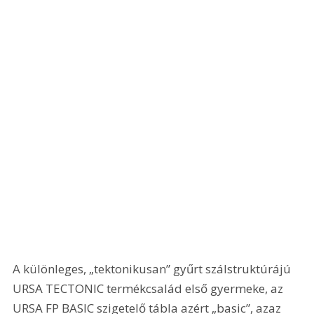
A különleges, „tektonikusan” gyűrt szálstruktúrájú 
URSA TECTONIC termékcsalád első gyermeke, az 
URSA FP BASIC szigetelő tábla azért „basic”, azaz 