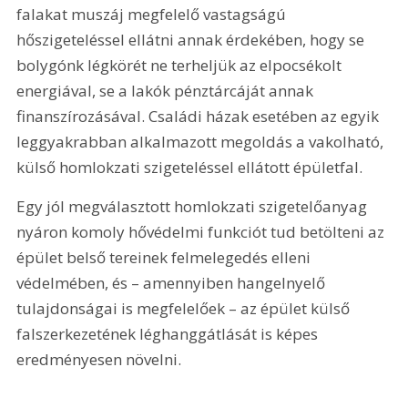
falakat muszáj megfelelő vastagságú 
hőszigeteléssel ellátni annak érdekében, hogy se 
bolygónk légkörét ne terheljük az elpocsékolt 
energiával, se a lakók pénztárcáját annak 
finanszírozásával. Családi házak esetében az egyik 
leggyakrabban alkalmazott megoldás a vakolható, 
külső homlokzati szigeteléssel ellátott épületfal.
Egy jól megválasztott homlokzati szigetelőanyag 
nyáron komoly hővédelmi funkciót tud betölteni az 
épület belső tereinek felmelegedés elleni 
védelmében, és – amennyiben hangelnyelő 
tulajdonságai is megfelelőek – az épület külső 
falszerkezetének léghanggátlását is képes 
eredményesen növelni.