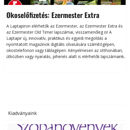
Okoselőfizetés: Ezermester Extra
A Laptapiron elérhetők az Ezermester, az Ezermester Extra és
az Ezermester Old Timer lapszámai, visszamenőleg is! A
Laptapir új, innovatív, praktikus és egyedi megoldás a
L
nyomtatott magazinok digitális olvasására számítógépen,
okostelefonon vagy táblagépen. Kényelmesen az otthonában,
útközben vagy nyaralás, pihenés alatt is elérhetők lapszámaink.
ú
Bárhol, bármikor, akár külföldön élve vagy dolgozva is
B
olvashatók az Ezermester lapszámai. A Laptapir kényelmes
megoldás, mert: – t
Kiadványaink