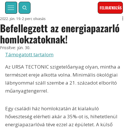
FELIRATKOZÁS
2022. jún. 19.
2 perc olvasás
Befellegzett az energiapazarló
homlokzatoknak!
Frissítve:
jún. 30.
Támogatott tartalom
Az URSA TECTONIC szigetelőanyag olyan, mintha a 
természet ereje alkotta volna. Minimális ökológiai 
lábnyommal száll szembe a 21. századot elborító 
műanyagtengerrel.
Egy családi ház homlokzatán át kialakuló 
hőveszteség elérheti akár a 35%-ot is, hihetetlenül 
energiapazarlóvá téve ezzel az épületet. A külső 