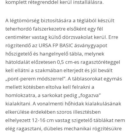
komplett rétegrenddel kerül installálásra.
A légtömörség biztosítására a téglából készült 
teherhordó falszerkezetre elsőként egy fél 
centiméter vastag külső dörzsvakolat kerül. Erre 
rögzítendő az URSA FP BASIC ásványgyapot 
hőszigetelő és hangelnyelő tábla, melynek 
hátoldalát előzetesen 0,5 cm-es ragasztóréteggel 
kell ellátni a szakmában elterjedt és jól bevált 
„pont-perem módszerrel”. A táblasorokat egymás 
mellett kötésben eltolva kell felrakni a 
homlokzatra, a sarkokat pedig „fogazva” 
kialakítani. A vonalmenti hőhidak kialakulásának 
elkerülése érdekében szoros illesztésben 
elhelyezett 12-16 cm vastag szigetelő táblákat nem 
elég ragasztani, dübeles mechanikai rögzí­tésükre 