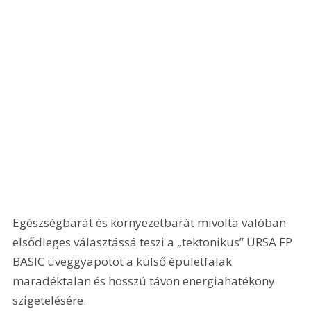
Egészségbarát és környezetbarát mivolta való­ban 
elsődleges választássá teszi a „tektonikus” URSA FP 
BASIC üveggyapotot a külső épületfalak 
maradéktalan és hosszú távon energiahatékony 
szigetelésére.