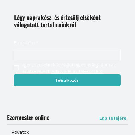
Légy naprakész, és értesülj elsőként
válogatott tartalmainkról
E-mail cím
*
Igen, szeretnék feliratkozni, és elfogadom az 
adatkezelést. 
Adatvédelmi tájékoztató
Feliratkozás
Ezermester online
Lap tetejére
Rovatok